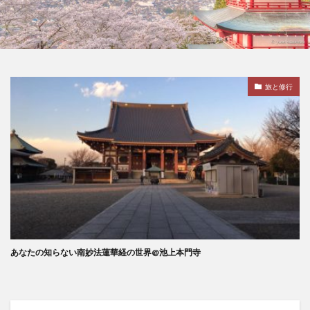
千葉県
半兵衛炭焼塾
卑弥呼
協調フィルタリング
協調行動
南妙法蓮華経
南清貴
南部守行
単一ニューロン層
単一通貨
単味薬
単回帰分析
単細胞生物
印象操作
旅と修行
危機管理
危険性
危険物取扱者
卵のちから
卵子凍結
卵屋eggg
卵巣
厚生年金保険法
原価管理
原価計算
原因
原子力発電
原油価格
原発性頭痛
去勢
参政党
参政党の公約
参政党の政策
参議院
参議院選挙制度
双極性障害
反ワクチン
反応行動
収縮期圧
受注生産
受粉
口癖の活用
口腔乾燥症
口腔内悪臭
口腔衛生
あなたの知らない南妙法蓮華経の世界@池上本門寺
2
口臭
口臭のメカニズム
口臭の主要原因
古古古米
古古米
古家大祐
古民家
古民家カフェ
古民家の建築的特徴
古民家の歴史