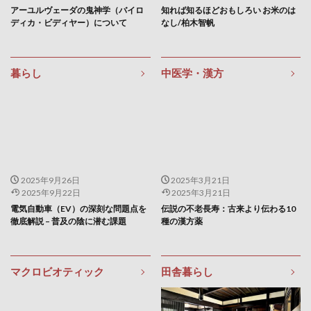
盛大な人生
盛岡三大麵
盛岡冷麺
監視社会
アーユルヴェーダの鬼神学（バイロ
知れば知るほどおもしろい お米のは
目の下のたるみ取り
目もとのシワ
目尻のシワ
ディカ・ビディヤー）について
なし/柏木智帆
目標と目的
目標達成
目標達成能力
直売所
直腸S状結腸炎
直観カ
相対的価値
暮らし
中医学・漢方
省エネルギー
眉間
眉間のしわ
看護師
看護師の疲労の正体
看護師人間関係の悩み
看護師休職
看護師太りやすい
看護師疲れが取れない
看護師疲労
看護師転職
看護師辞めたい
看護師鬱
2025年9月26日
2025年3月21日
県地球温暖化防止活動推進センター
真似ぶ
2025年9月22日
2025年3月21日
真理瞑想行
真田流
眠気覚まし
眼圧
電気自動車（EV）の深刻な問題点を
伝説の不老長寿：古来より伝わる10
徹底解説 – 普及の陰に潜む課題
種の漢方薬
眼圧下降
眼瞼下垂
眼科検診
眼精疲労
睡眠
睡眠クロノタイプ
睡眠サイクル
マクロビオティック
田舎暮らし
睡眠の効果
睡眠の質
睡眠ポリグラフ検査
睡眠不足
睡眠圧
睡眠履歴
睡眠環境