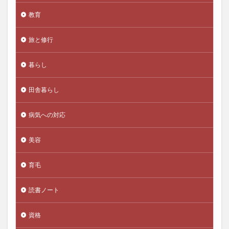
歯科検診
歯間ブラシ
死ぬときに後悔すること
教育
死亡率
死生観
残留農薬
残留農薬汚染
旅と修行
母乳
毒抜き
毒素
比例代表
比叡山延暦寺
比較
毛づくろい
毛利元就
暮らし
毛沢東
毛生え薬
毛穴の開き
毛髪ミネラル検査
毛髪診断士
民主主義
田舎暮らし
民主主義の危機
民主主義思想
民事再生法
病気への対応
民族対立
民法
気
気候危機
気候変動
気功
気功断食
気功断食ダイエット
気管支炎
美容
水分
水力発電
水噴霧消火設備
水断食
水瀬ケンイチ
水田稲作
水素エコノミー
育毛
水素のめぐり湯
水素入浴
水耕栽培
読書ノート
水酸化ナトリウム
永世中立国
永平寺
汚染米
池上彰
池上本門寺
決定木
決済システム
資格
沈黙の臓器
沖縄
河上肇
河岸宏和