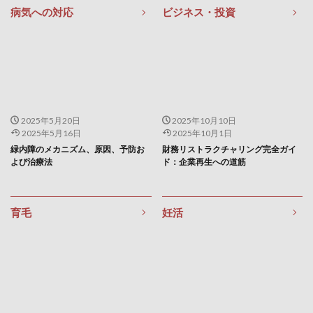
病気への対応
ビジネス・投資
焼肉
熟睡
熱中症
燃え尽き症候群
爪噛み症
片山潜
片平悦子
片頭痛
牛乳
牛乳は危険
牡蠣
牡蠣食べ放題
物々交換
物価上昇
物価高騰
物忘れ
特別国会
特別委員会
特別教育
特別電圧
特徴量
2025年5月20日
2025年10月10日
特徴量設計
特異値分解
狩猟
狩猟免許
2025年5月16日
2025年10月1日
狩猟者登録
独立広場
独立生産者
独立開業
緑内障のメカニズム、原因、予防お
財務リストラクチャリング完全ガイ
よび治療法
ド：企業再生への道筋
狭心症
玄米
現代
現代の食文化
現代型栄養失調
現代貨幣理論
現在志向バイアス
現実シミュレーター
瑞鳩峰山
育毛
妊活
環境・エネルギー技術
環境価値
環境難民
瓦屋根
甘草
生きがい
生きるヒント
生体検査
生姜
生成AI
生殖能力
生活の変化
生活環境
生活習慣
生活習慣病
生活防衛資金
生涯学習
生物製剤
生理不順