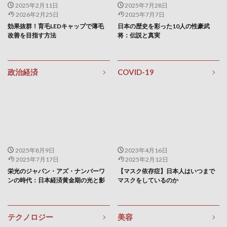
2025年2月11日
2025年7月28日
生理痛
生理的口臭
生産コスト
2026年2月25日
2025年7月7日
効果抜群！育毛LEDキャップで薄毛
日本の歴史を彩った10人の性豪武
生産システム技術
生産プロセス
生産形態
改善を目指す方法
将：伝説と真実
生産性の低下
生産性資産
生産技術
生産技術の種類
生産技術マネジメント
政治経済
COVID-19
生産技術マネジメントスキル
生産技術者マネジメント
生産技術者マネジメント資格
生産管理
生産管理技術
生産量管理
生食注意
産熱器官
用語集
田中匡
田中美希
田中角栄
田口善弘
田植え
田植え機
田淵正浩
田舎暮らし
甲状腺がん
甲状腺ホルモン
2025年8月9日
2023年4月16日
2025年7月17日
2025年2月12日
甲種消防設備士
申師任堂
男のアンチエイジング
栄光のジャパン・アズ・ナンバーワ
【マスク依存症】日本人はいつまで
ンの時代：日本経済黄金期の光と影
マスクをしているのか
男性ホルモン
男性ホルモン注射
男性不妊症
男性型脱毛症
男性性腺機能低下症
男性機能不全
男鹿市
町家型古民家
画像認識
異常気象
テクノロジー
美容
異文化理解
異次元金融緩和
疲れた