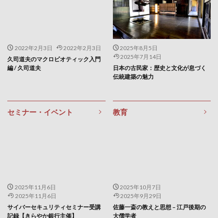
睡眠発作
睡眠薬
睡眠負債
睡眠障害
睾丸
睾丸しこり
瞑想
瞑想のヒント
瞑想ヨガ
瞬間集中法
知的エージェント
知的好奇心
知的謙遜
知育玩具
知能
2022年2月3日
2022年2月3日
2025年8月5日
2025年7月14日
久司道夫のマクロビオティック入門
知行合一
知識と教養
知識の整理
知識の時代
編 / 久司道夫
日本の古民家：歴史と文化が息づく
知識工学
知識探求
知識獲得
知識表現
伝統建築の魅力
石井光
石原結實
石巻
石巻農業担い手センター
石田三成
石田和靖
セミナー・イベント
教育
石破茂
石綿障害予防規則
研心抄
破骨木
硝酸塩類
硫化水素
確率の明示化
確率思考
確率更新
確率錯誤
社会保険労務士
社会保険労務士会
社会変革
社会疫学
社会的認識
社会福祉大国
社会脳仮説
2025年11月6日
2025年10月7日
社会関係資本
神田医新クリニック
神町
2025年11月6日
2025年9月29日
神経細胞
神話
神谷宗幣
神農本草経
サイバーセキュリティセミナー受講
佐藤一斎の教えと思想 – 江戸後期の
記録【きらやか銀行主催】
大儒学者