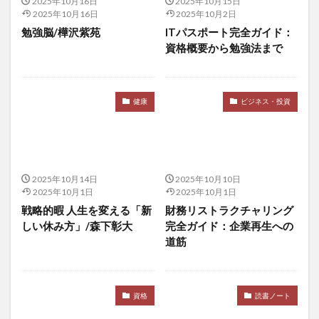
2025年10月16日
2025年10月15日
2025年10月16日
2025年10月2日
始皇帝
嫉妬から学ぶ
嫌悪の報復性
勉強脳/樺沢紫苑
ITパスポート完全ガイド：
子供が危ない
子宮筋腫
子育て
孟子解
資格概要から勉強法まで
季節を味わう
季節性アレルギー
学びの旅
学び続ける
学問のすすめ
学問の重要性
健康
ビジネス・投資
学校給食
学生運動
学習態度の形成
学習欲求
学習習慣
宅地建物取引士
宅建
宅建六法
宅建士
宅建業法
宅配
宇宙の秩序
宇宙開発
宇治抹茶
安保徹
安保闘争
2025年10月14日
2025年10月10日
安倍晋三
安全性
安定打坐法
安定狭心症
2025年10月1日
2025年10月1日
戦略的暇 人生を変える「新
財務リストラクチャリング
安息香酸ナトリウム
安河内哲也
安眠健康術
しい休み方」/森下彰大
完全ガイド：企業再生への
安眠枕
安部元首相
完璧主義
宗教
道筋
宗教教育
宗谷岬
官僚制度
官僚天下り
官民癒着
定期検診
定額減税
宝泉寺
資格
読書ノート
宝石療法
宝飾品需要
実学の重視
実用的教育
実質所得減少
実質賃金低下
実践編
宦官