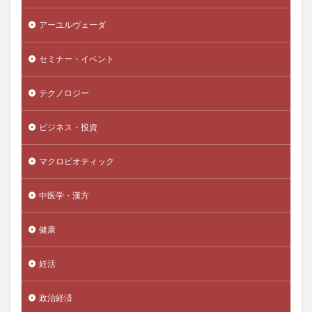
株式投資
核酸増幅テスト
格付け戦略
アーユルヴェーダ
格差拡大
格差縮小
格物致知
栽培計画
桂浜
桜を見る会
桜沢如一
梅毒
セミナー・イベント
森下彰大
森友・加計問題
森林滅亡
森永卓郎
テクノロジー
森永拓郎
椿
楠木建
業務効率化
極上クリル
極濃青汁
楽園フーズ
榊原英資
ビジネス・投資
構成要素
構造力学
権利義務
権力の監視者
横井小楠
樺太
樺沢紫苑
橋本之克
マクロビオティック
機動的な財政政策
機械学習
機械翻訳
櫻井翔
中医学・漢方
欠精子症
次元の呪い
次元削減
欧州中央銀行
欧州医薬品庁EMA
欧州経済共同体
欧州通貨制度
健康
欧州連合
正官庄
正常眼圧緑内障
正法寺
武家屋敷型古民家
武将
武田信玄
武田果樹園
妊活
武田邦彦
歩き遍路
歯の健康
歯周ポケット
政治経済
歯周炎
歯周病
歯石
歯磨き
歯磨き粉