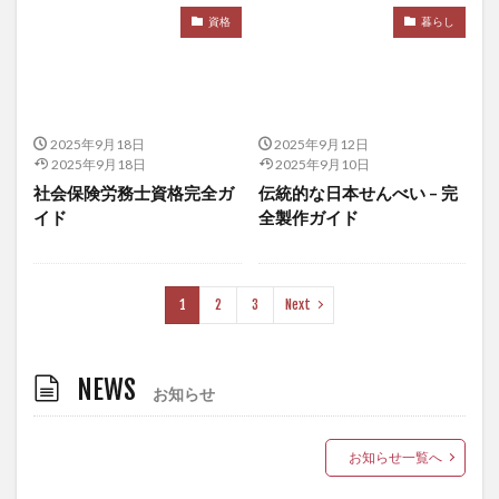
感染性胃腸炎
感染爆発
感染症
感染経路
資格
暮らし
感染者
感覚教育
慈善財団活用
慈愛の瞑想
慢性呼吸不全
慢性疲労
慢性疾患
憲法
成功体験
成田悠輔
成長ホルモン
成長因子
成長戦略
戦争と経済
戦争の経済学
戦国武将
2025年9月18日
2025年9月12日
2025年9月18日
2025年9月10日
戦後インフレ
戦後復興
戦略的学習計画
社会保険労務士資格完全ガ
伝統的な日本せんべい – 完
戦略的暇
戦略的組織化
手のシワ
イド
全製作ガイド
手のシワの予防
手のシワの原因
手の老化
手作り
手作りせんべい
手洗い
手術
1
2
3
Next
手裏剣
投資アプローチ
投資の大原則
投資初心者
投資家
投資診断士
投資講座
投資資金
投資適格債
抗がん
抗がん剤
NEWS
お知らせ
抗ガン剤
抗体依存性感染増強
抗原テスト
抗原検査
抗原検査キット
抗炎症薬
お知らせ一覧へ
抗疲労体質
抗癌性
抗酸化作用
抗酸化物質