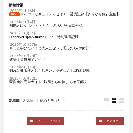
新着情報
古民家再生
古民家暮らし
古民家鑑定士
古米
2025年11月6日
サイバーセキュリティセミナー受講記録【きらやか銀行主催】
古米臭
可溶性繊維
右から左へのシャント
NEW!
2025年11月4日
右归丸
右派政治
右翼
右翼と左翼
知能とはなにか ヒトとＡＩのあいだ/田口善弘
右翼の活動
右翼の特徴
吃音
吃音症
2025年10月31日
Bizcrew Expo Autumn 2025 特別講演記録
合併症
合格体験記
合格発表
吉田典生
2025年10月27日
もっと学びたい！と大人になって思ったら/伊藤賀一
吉田松陰
同調ストラテジー
同調ダンス
2025年10月24日
同調効果
同調圧力
同調行動
名医
建築士資格完全ガイド
2025年10月23日
名誉仙人
君津市
吹き矢
味の素
味噌
知れば知るほどおもしろい お米のはなし/柏木智帆
呼吸器合胞体ウイルス
呼吸困難
命の格差
2025年10月22日
狩猟免許完全ガイド - 取得から維持まで徹底解説
和スイーツ
和食レストラン
品川スキンクリニック
品川スキンケアクリニック
品川美容外科
品質
新着順
人気順
お勧めカテゴリ
品質管理
品質管理技術
哲学
Uncategorized
哲学からのメッセージ
唱題行
商品リスティング
セミナー・イベント
テクノロジー
商品企画
商家型古民家
商法
問題集
善玉コレステロール
善行と悪行
喘息