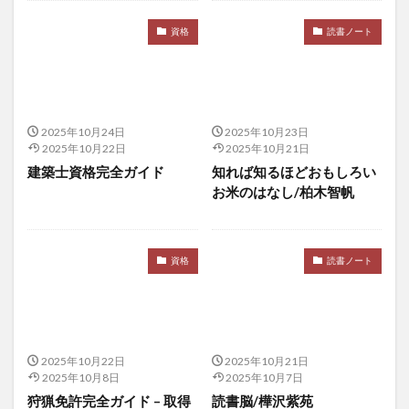
堀江貴文
報恩寺
報酬システム
塩分
資格
読書ノート
塩分不足
塩素酸塩類
増税メガネ
増税地獄
壇上伽藍
売ります
売れ残り
売れ筋商品
変異体
変異株
変異種
変身資産
外傷性イベント
外国人労働力
外国人労働者
2025年10月24日
2025年10月23日
2025年10月22日
2025年10月21日
外国紙幣
外貨獲得
外貨獲得ビジネス
建築士資格完全ガイド
知れば知るほどおもしろい
外貨預金
外食化
多宝塔
多次元尺度構成法
お米のはなし/柏木智帆
多睡眠潜時検査
多細胞生物
多角経営
多重ニューロン層
夜の帝王
夜勤やめたい
資格
読書ノート
大乗寺
大人の勉強方法
大前研一
大器晩成
大増税
大学
大学解
大川真史
大数の法則
大村大次郎
大梅拈華山
大森隆史
大江町
大津秀一
大渓明日香
大物
2025年10月22日
2025年10月21日
大物になる自己啓発99の方法
大票田
大筋群
2025年10月8日
2025年10月7日
狩猟免許完全ガイド – 取得
読書脳/樺沢紫苑
大胆な金融政策
大腸の健康
大腸癌