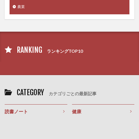
河野守宏
治験
治験ボランティア
農業
治験モニター
法案審議
法華経
法話と唱題行の会
泡消火設備
洗脳
洗顔料
洗髪
津液
活力資産
活性化関数
活性酸素
派閥政治
流動性知能
流産
RANKING
ランキングTOP10
浄化儀式
浮腫
海外一人旅
海外旅行
海外移住
海洋深層水
海藻
海藻シャンプー
海藻ヘアマスク
海藻粘土シャンプー
海馬
消化酵素
消極教育
消火器
消費増税
CATEGORY
消費期限
消費税
消費税増税
消費税導入
カテゴリごとの最新記事
消費税引き上げ
消費税減税
消費者信頼感指数
消費者物価指数
消防設備士
深さ優先探索
読書ノート
健康
深層学習
深層学習アルゴリズム
深田恭子
深読
添加物
渋谷昌三
減反政策
減税
減税政策
渡り
渡辺崋山
渡辺正