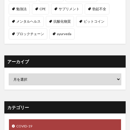
木原直哉
木村もりよ
木炭自殺
木造建築士
勉強法
CPE
サプリメント
勃起不全
未来予測
未病
末梢動脈疾患
メンタルヘルス
抗酸化物質
ビットコイン
本業での収入アップ
本物の勉強法
本番力
本草綱目拾遺
札幌市
朮
朱子学
李舜臣
ブロックチェーン
ayurveda
材料技術
杜仲
東ロボくん
東京オリンピック
東屋本店
東成瀬村
東根市
東芝
東部経済回廊
東香山大乘寺
松のチカラ
松山
アーカイブ
松島
松島焼がきハウス
松樹皮エキス
松田麻美子
板壁
板葺き屋根
枕崎
果樹園
果樹栽培
果樹王国
果樹農家
果物
枝毛
枸杞子
柏木智帆
柏野尊徳
染毛剤
染色体
柳沢佐千夫
栄養
カテゴリー
栄養カウンセリング
栄養セラピスト
栄養分析
栄養爆弾
栄養療法
栄養編
栗谷李珥
COVID-19
株価の急騰
株式会社ホーユー
株式市場