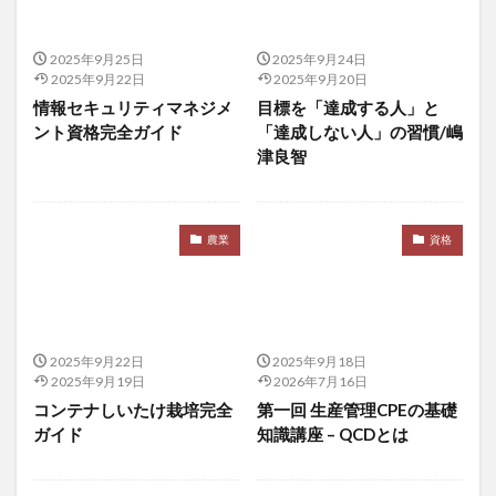
心身統一法
必勝法
忍者
忍者になるには
忍術
忍術学院
快眠
快眠と不眠のメカニズム
2025年9月25日
2025年9月24日
快適睡眠
思いやりの心
思い込み
思考の罠
2025年9月22日
2025年9月20日
性善説
性感染症
性機能
性機能改善
情報セキュリティマネジメ
目標を「達成する人」と
ント資格完全ガイド
「達成しない人」の習慣/嶋
性機能障害
性欲低下
性生活
性病検査
津良智
性病検査ＳＴＤチェッカー
性的満足度
性的能力
性腺機能低下症
性豪
性豪武将
恋愛
息切れ
悪の中枢
悪影響
悪心
農業
資格
悪玉コレステロール
情報コントロール
情報セキュリティ
情報セキュリティマネジメント
情報セキュリティ対策
情報リテラシー
2025年9月22日
2025年9月18日
情報処理推進機構
情報収集力
情報操作
2025年9月19日
2026年7月16日
情報資産管理
意味ネットワーク
意志力
コンテナしいたけ栽培完全
第一回 生産管理CPEの基礎
ガイド
知識講座 – QCDとは
意思決定の明確化
愛と礼節と生きる闘志
感情の波及効果
感情認識AI
感染対策