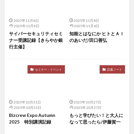
喘息の予防
喘息の原因
喘息の症状
喫煙
嘔吐
四国
四国一周
回復ヨガ
回避
2025年11月6日
2025年11月4日
因果関係不明
団地
困難から学ぶ
2025年11月6日
2025年11月4日
困難への挑戦
固定種
国会
国会議員
サイバーセキュリティセミ
知能とはなにか ヒトとＡＩ
ナー受講記録【きらやか銀
のあいだ/田口善弘
国会議員の居眠り
国内旅行
国家資格
行主催】
国対委員長
国民代表機能
国民年金法
国民所得倍増計画
国民皆保険制度
国際バカロレア校
国際資格
国際通貨体制
セミナー・イベント
読書ノート
国際配送
土壁
土曜参禅会
在庫管理
地中海式
地中海式食事
地中海料理
地中海食
地政学
地政学的リスク
地方分権化
2025年10月31日
2025年10月27日
地方活性化
地方消滅危機
地熱発電
2025年10月31日
2025年10月27日
地球の歩き方
地産地消
地頭力
坂本昭文
Bizcrew Expo Autumn
もっと学びたい！と大人に
2025 特別講演記録
なって思ったら/伊藤賀一
坂本貴志
坂本龍馬
坐禅
坐禅会
坪田一男
基礎数学
基礎法学
堀忠雄