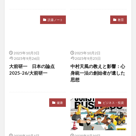
山形県情報産業協会<
山形県警察
山形県高度技術研究開発センター
山田方谷
山田真由美
山田知生
岡田正彦
岩手県
読書ノート
教育
岩盤浴
岩盤浴ボール
岸田政権
岸田文雄
嶋津良智
巌流島
巌流島フェリー
巌流島上陸
巌流島上陸認定証
巌流島決闘
巌流島観光
2025年10月3日
2025年10月2日
川上幸生
工場製惣菜
左歸丸
左翼
2025年9月26日
2025年9月25日
左翼の活動
左翼の特徴
巨大権益
巫女
大前研一 日本の論点
中村天風の教えと影響：心
2025-26/大前研一
身統一法の創始者が遺した
市場調査
帝国データバンク
帝国主義
思想
帰化申請
帰国子女
常任委員会
常喜院
常温ピカベジジュース
常盤薬品工業
常識破り
幅優先探索
幕張メッセ
年功序列
年間休日
健康
ビジネス・投資
年間休日少ない
幸福の最大化
幸福学習プログラム
幹事長
座禅
廃棄物処理法
建築基準法
建築士
建築業法
建設ビジネス
2025年10月1日
2025年9月30日