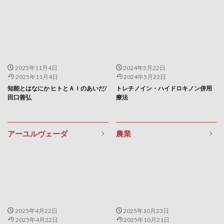
疲れをためない生き方
疲労
疲労の原因
疲労の正体
疲労状態
病気
病気が逃げ出す生き方
病気にならない
病気にならない生き方
病気になる原因
2025年11月4日
2024年5月22日
病気の7段階
痙攣性便秘
痛風
痩せたい
2025年11月4日
2024年5月22日
知能とはなにか ヒトとＡＩのあいだ/
トレチノイン・ハイドロキノン併用
癌
癌の予防
癒し
癒しの音楽
田口善弘
療法
発ガン物質
発想力
発毛
発毛剤
発毛実感
発熱
発表ジャーナリズム
アーユルヴェーダ
農業
発見学習法
発達段階論
発酵食
発酵食品
登録解体工事講習
登録販売者
白パン
白川敬裕
白湯
白湯の作り方
白湯の効果
白澤卓二
白炭塾
白砂糖
白髪
白髪予防
白髪染め
白龍
皮脂分泌
皮膚むしり症
皮膚剥脱症
皮膚疾患
皿回し暗記術
2025年4月22日
2025年10月23日
2025年4月22日
2025年10月21日