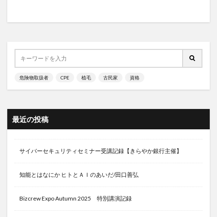
断食の心得
断食中の食べ物
断食中の飲料
断食道場
新しい休み方
新シャーマニズム運動
新型コロナ
新型コロナ後遺症
新潟
新聞
新規住宅許可件数
新規失業保険申請件数
新規就農
新谷弘実
新陳代謝
方剤
施工
旅
旅のコレクション
旅のスタイル
旅の価値
危険物取扱者
CPE
植毛
古民家
資格
旅の総括
旅の記録
旅程管理
旅行
旅行スキル
旅行体験
旅行投資
旅行用品
最近の投稿
旅行計画
旅行記
族議員
既得権益
日勤が辛い
日常生活の練習
日本FP協会
日本の漢方薬
日本の論点
日本の近代化
サイバーセキュリティセミナー受講記録【きらやか銀行主催】
日本ユーラシア協会
日本人とマスク
知能とはなにか ヒトとＡＩのあいだ/田口善弘
日本人の命を縮める食
日本停滞の原因
日本円
日本型経営
日本寺
日本昔話ばなし
日本株
Bizcrew Expo Autumn 2025 特別講演記録
日本百名山
日本米の海外輸出
日本経済