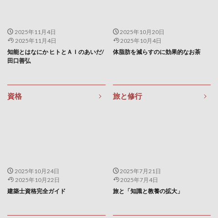
温室効果ガス
温州みかん
温度環境
温泉
温泉ソムリエ
温泉ソムリエマスター
2025年11月4日
2025年10月20日
温泉健康指導士
温泉分析書
温泉水
2025年11月4日
2025年10月4日
知能とはなにか ヒトとＡＩのあいだ/
体脂肪を減らすのに効果的なお茶
温泉百貨店
温泉観光実践士
温熱効果
田口善弘
湘南美容外科
湯治
満尾正
満期別分類
満腹ホルモン
溶血性貧血
滋養強壮
滝行
資格
旅と修行
漏電火災警報器
漢方
漢方の効能
漢方外用剤
漢方注射剤
漢方茶
漢方薬
潜在的ディリクレ配分法
潤滑ゼリー
潤滑剤
潰瘍性大腸炎
澤田平
火の歴史
火縄銃
炎症性貧血
炭水化物
炭水化物制限
炭焼き
2025年10月24日
2025年7月21日
為替リスク
為替リスク管理
烏龍茶
無形資産
2025年10月22日
2025年7月4日
無担保ステーブルコイン
無料NFT
無料宿泊
建築士資格完全ガイド
旅と「知識と教養の拡大」
無料検診
無機過酸化物
無添加シャンプー
無症状者
無精子症
無酸素運動
無限成長