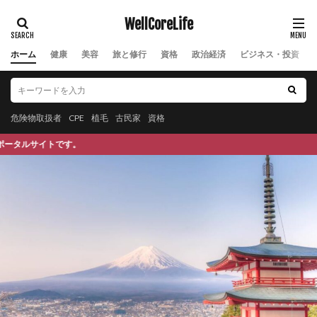
前立腺がんの転移
前立腺肥大
前頭線維性脱毛症
WellCoreLife
剥脱障害
剪定
剪定方法
副交感神経
副交感神経優位
副作用
副反応
副業
ホーム
健康
美容
旅と修行
資格
政治経済
ビジネス・投資
副腎疲労
力道山
加工肉
加藤鷹
加谷珪一
加齢
労働力減少
労働基準法
労働安全衛生法
労働所得
労働時間
危険物取扱者
CPE
植毛
古民家
資格
労働社会保険
労働組合
効果
勃起不全
本サイトは
勃起困難
勃起障害
勉強
勉強内容
勉強方法
勉強法
勉強熱心
勉強脳
勉強術
動悸
動機づけ
動物性たんぱく質
動的回復法
動脈硬化
動脈血ガス検査
勝俣誠
化学物質
化石燃料
化石燃料輸入コスト
北米自由貿易協定
区切り打ち
医師会
医療介護制度
医者に殺されない47の心得
医者依存症
医薬品
医薬品の販売
医食同源