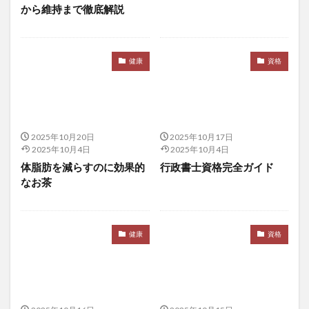
から維持まで徹底解説
大航海時代
大規模言語モデル
大谷翔平
大豆イソフラボン
大転職時代
大量見込生産
大阪万博
大阪美容クリニック
大陽寺
健康
資格
大韓民国
大飢饉
天下り
天下りの多い企業団体
天下り規制法
天才
天才の勉強術
天海の水
天然ガス価格
2025年10月20日
2025年10月17日
天然タウリン
天然抗酸化水
天童
天童市
2025年10月4日
2025年10月4日
天野恵市
天風会
天風哲学
天麻
体脂肪を減らすのに効果的
行政書士資格完全ガイド
なお茶
太平洋戦争
太閤検地
太陽
太陽光発電
太陽光発電事業
太陽光発電併用
太陽光発電所
太陽寺
太陽礼拝
失敗から学ぶ
奇形精子症
健康
資格
奇跡の木
奉仕活動
奥ノ院
奥村康
女性は長生き
女性ホルモン
好きと嫌い
好き嫌いの復権
好意の報復性
好感度ギャップ
妊娠
妊娠糖尿病
妊活
妊活サプリ