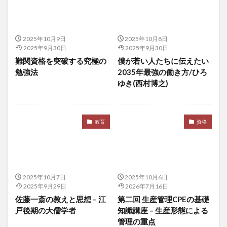
宮城
宮川賢
宮本武蔵
宮沢賢治
家庭環境
家族団らん
家森幸男
家畜の飼料
2025年10月9日
2025年10月8日
宿便
宿坊
寄生虫による胃腸炎
富士通
2025年9月30日
2025年9月30日
寒冷地
寛政の改革
寝たきり予防
寝酒
難関資格を突破する究極の
僕が若い人たちに伝えたい
勉強法
2035年最強の働き方/ひろ
対人ストラテジー
対人関係構築能力
寿司
ゆき(西村博之)
寿命
専門性の証明
小型株戦略
小売売上高
小数の法則
小林龍太
小泉大臣
小泉進次郎
小田島春樹
小選挙区
小食
小食のすすめ
教育
資格
小麦
小麦アレルギー
小麦若葉
少子化
少子化対策
少子高齢化
少食
就労移行支援
就農
就農体験
就農支援
尿失禁
2025年10月7日
2025年10月6日
尿路感染症
居眠り
居酒屋
山口 博
2025年9月29日
2026年7月16日
山岳ベース事件
山崎パン
山形
佐藤一斎の教えと思想 – 江
第二回 生産管理CPEの基礎
戸後期の大儒学者
知識講座 – 生産形態による
山形県IoT推進ラボ
山形県中小企業団体中央会
管理の重点