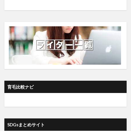
抜け毛
抜け毛予防
抜毛症
抹茶カフェ.テイクアウト
拡張期圧
拡張的財政政策
拡散希望
拡散障害
持続可能なエネルギー社会
持続可能な農業
持続可能な開発目標
指数関数的成長
排卵予測
排尿不能
排泄
探検者
探究心
探索木
探索空間
接木野菜苗
接触追跡
接近覚醒行動
推移律
推論・探索の時代
揚げ物
摂食障害
摘果
改善
放射線治療
放浪旅
政府支援策
政権交代
政治思想
政治献金
政治癒着
育毛比較ナビ
政治的介入
政治腐敗
政策金利
政調会長
敗因分析
教師あり学習
教材
教育思想
数学
数学的思考力
文化教育
文化的インテリジェンス
文字認識AI
文明開化
SDGsまとめサイト
文福茶釜
文章要約
斉藤勇
断薬
断食