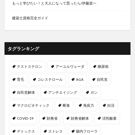
もっと学びたい！と大人になって思ったら/伊藤賀一
日本能率協会
日本薬健
日本銀行
日本食
日焼け止め
日経平均株価
日蓮上人
建築士資格完全ガイド
日記を書く
早期発見
昌平坂学問所
明智光秀
明石陽一
昭和
昭和の家族
時計時間
時間の有効活用
時間割
時間管理
普回向
タグランキング
普茶料理
暁天坐禅
暗号資産
暗号通貨
暗記法
暴露
更年期ドック
更年期外来
テストステロン
アーユルヴェーダ
糖尿病
更年期障害
書く
書記長
曹洞宗
最優先事項
最北端
最北端到達証明書
育毛
コレステロール
AGA
自民党
最強の働き方
月例修証会
月例羅漢講
月経
自民党解体
アンチエイジング
ガン
月経前症候群
月経周期
月経困難症
月見草オイル
月見草油
有害化学物質
マクロビオティック
断食
免疫力
妊活
有害鳥獣対策
有形資産
有機モリンガ
COVID-19
財務省
財務省解体
活性酸素
有酸素運動
朝食
朝食抜き
朝食有害説
朝鮮人参
朝鮮王朝
期待値思考
木原武一
デトックス
ストレス
腸内フローラ