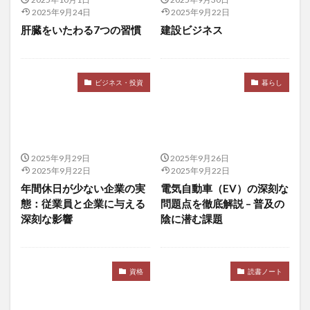
建設リサイクル法
建設工事
建設業29業種
2025年9月24日
2025年9月22日
建設業キャリアアップシステム
建設業の簿記
肝臓をいたわる7つの習慣
建設ビジネス
建設業振興基金
建設業法
建設業界
建設業経理士
建設業経理士2級
ビジネス・投資
暮らし
建設的なフィードバック
弁証論治
引き締め的財政政策
弛緩性便秘
弱いAI
強いAI
強化学習
強迫性障害
弾丸ツアー
弾薬
当帰
形態素解析
後知恵バイアス
2025年9月29日
2025年9月26日
後藤宗明
徐福
徒長枝
御室八十八ヶ所霊場
2025年9月22日
2025年9月22日
年間休日が少ない企業の実
電気自動車（EV）の深刻な
循環学習法
徳富蘇峰
徳島
徳島ラーメン
態：従業員と企業に与える
問題点を徹底解説 – 普及の
徳川家康
徹通義介禅師
心に成功の炎を
深刻な影響
陰に潜む課題
心の修行体験
心の知能指数
心中
心原性脳梗塞
心理トリック
心理学
心理学講義
心理療法
心的外傷後ストレス障害
資格
読書ノート
心肺機能
心臓発作
心身一如の原理