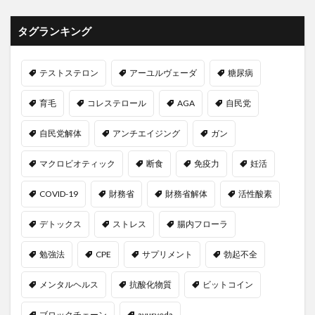
デバイスフリー
デフレ対策
デフレ脱却
タグランキング
デューイ
デルタ株
テレビ
テレワーク
テロメア
デロンギ
デング熱
テストステロン
アーユルヴェーダ
糖尿病
デング熱ウィルス
デンタルケア
デンタルフロス
ドーシャ
ドーパミン
ドーパミンシステム
育毛
コレステロール
AGA
自民党
ドーパミン分泌
ドーパミン系
ドーピング
自民党解体
アンチエイジング
ガン
トーマス・Ｍ・キャンベル
ドイツ
トイプロブレ
ドクターベジフル青汁
とちおとめ
ドニエプル川
マクロビオティック
断食
免疫力
妊活
トピックモデル
トファシチニブ
トマピケティ
COVID-19
財務省
財務省解体
活性酸素
どもり
ドライアイ
トラヴィスブラッドベリー
トラウマ
トラクター
ドラッグストア
デトックス
ストレス
腸内フローラ
トラベルアプリ
ドラマチック本能
勉強法
CPE
サプリメント
勃起不全
トランザクション
トランス脂肪酸
トランプ大統領
メンタルヘルス
抗酸化物質
ビットコイン
トランプ政権
トリエチルアルミニウム
トリグリセリド
トリクロサン
トリビュラス
ブロックチェーン
ayurveda