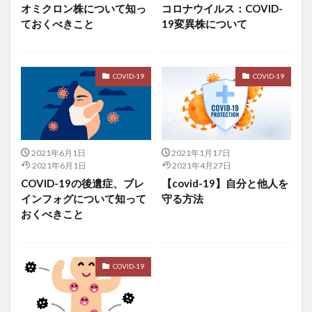
スペマン
スポーツドリンク
スマートコントラクト
オミクロン株について知っ
コロナウイルス：COVID-
ておくべきこと
19変異株について
スマートスピーカー
スマート農業
スマエネ
スマホ中毒
スマホ脳
スムージー
すもも
すもも果樹農家
スランプ
スリーピングッド
COVID-19
COVID-19
スルフォラファン
スローコア
スロージューサー
セカンドライフ
セキュリティインシデント
セキュリティトークン
セキュリティ人材
セクターローテーション
セサミオイル
セサミンEX
2021年6月1日
2021年1月17日
2021年6月1日
2021年4月27日
せとか
ゼネクラ
セブンスデー・アドベンチスト
COVID-19の後遺症、ブレ
【covid-19】自分と他人を
セミリタイア
セリアック病
セルフケアプラン
インフォグについて知って
守る方法
おくべきこと
セルフテスト
セルフメディケーション
セルフモニタリング
セロトニン
セロトニン系
せんべい
せんべいの作り方
ソーシャルキャピタル
COVID-19
ソーシャルサポート
ソーシャルディスタンス
ソーシャルメディア
ソーセージ
ソイミルク