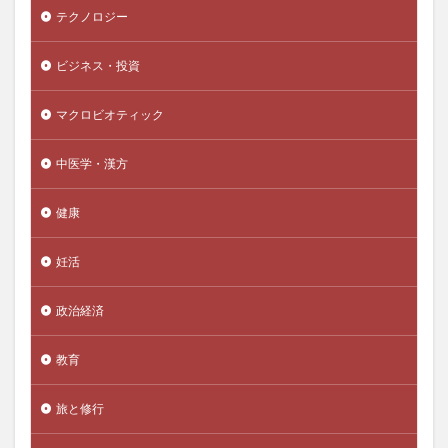
テクノロジー
ニュートラル機械翻訳
ニュートロン
ニュートン
ニューラルネットワーク
ビジネス・投資
ニューラルネットワークアーキテクチャ
ニューロン
ニワトコ
ニンニク
にんにく
マクロビオティック
ネイティブアメリカン
ネオグロンビター内服液
中医学・漢方
ネガティブ本能
ネットショップ
ネットショップ構築
ネットスクール出版
健康
ネット販売
ネバネバ食品
ノート
ノート術
ノーベル博物館
ノーベル賞
ノコギリヤシ
妊活
ノルアドレナリン
ノンシリコンシャンプー
政治経済
ノンレム睡眠
パーセプトロン
パーソナライズフェイスマスクFUJIMI
教育
パーソナリティ特性
パーソナル・プロジェクト
旅と修行
パーソナルメディカル発毛
バーチャルツアー
パーティー収入不記載問題
パートナーシップ