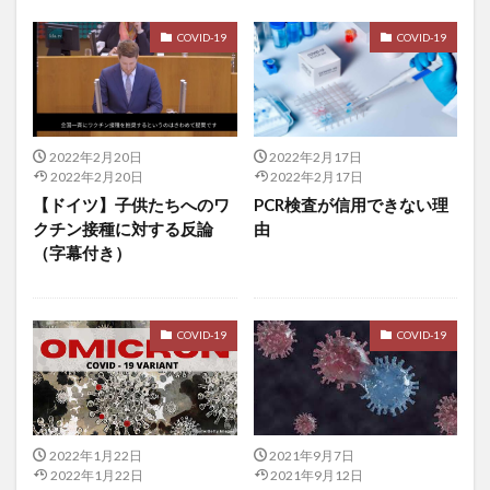
スイス国立銀行
スィング
スカイベリー
COVID-19
COVID-19
スカルプケア
ずかんたね
スキンケア
スクラーゼ
スクリーン
スクワット
スケーリング
スコータイ王朝
スタミナ
スタンフォード
スタンフォード大学
2022年2月20日
2022年2月17日
スタンフォード式
スタンフォード式朝食
スッポン
2022年2月20日
2022年2月17日
【ドイツ】子供たちへのワ
PCR検査が信用できない理
スッポンのさばき方
スッポンの栄養
クチン接種に対する反論
由
スッポンの養殖
スッポン鍋
ステーキング
（字幕付き）
ステーブルコイン
スティーブ・ジョブズ
ストーリー投資
ストックオプション
ストックホルム
ストラテジ系
ストレス
COVID-19
COVID-19
ストレスの低減
ストレスマネジメント
ストレス管理
ストレッチ
スパイス
スパムフィルター
スピルリナ
スプリングバレー
2022年1月22日
2021年9月7日
スプリンクラー設備
スペースパフォーマンス
2022年1月22日
2021年9月12日