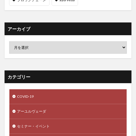
トリブースター
トリリンガル
ドルコスト平均法
トルコリラ
トルコ共和国
トルコ経済モデル
トレーサビリティ
トレーニング
トレス軽減
アーカイブ
トレチノイン
ドローン
ドローン技術
ナイアシン
なかやまきんに君
なぜ「牛乳」は体に悪いのか
ナチュラルヘナ
ナチュレライフ
ナツシロギク
ナッツ
ナノテクノロジー
ナポレオン
なまはげ
カテゴリー
ナマハゲ伝導士
ナマハゲ伝道師
なりすまし
ナルコユリ属
ナルコレプシー
ニーチェ
COVID-19
ニーム
ニームの木
ニアショアリング効果
ニキビ
にきび
ニキビケア
アーユルヴェーダ
ニコチンアミドアデニンジヌクレオチド
ニコヤ半島
ニトログリセリン
ニトロセルロース
にぼちゃん
セミナー・イベント
ニュージーランドドル
ニュートラルヘナ