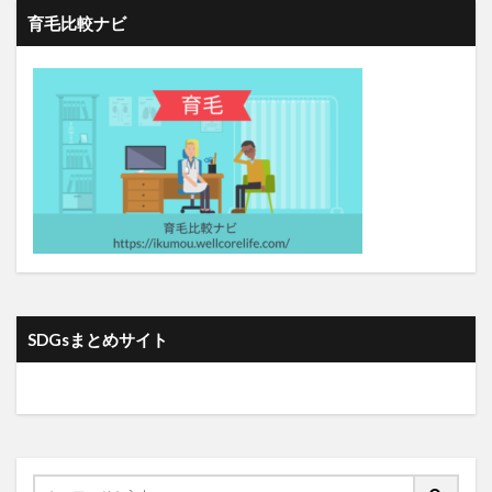
チーム目標
チアシード
チェストベリー
育毛比較ナビ
チェックリスト
チェルノブイリ博物館
チベットアリモン
チャーチル
チャールズ・エリス
チャクラパウダー
チャットボット
チャップリン
チューリングテスト
ちょい難勉強法
チョコレート
ちりめんじわ
ちんたら運動
ツアーナース
つみたてNISA
ツムラ
ツルドクダミ
データドリブン経営
データのじかん
データブロック
データマイニング
デールカーネギー
ティーツリーオイル
SDGsまとめサイト
ディープ・ソート
ディープクレンジング
ディープラーニング
デカルト
テキーラショック
テキストデータ
テキストマイニング
できる人
テクノロジーの進化
テクノロジ系
デコポン
テザー
デザイナーフーズ
デザイン思考