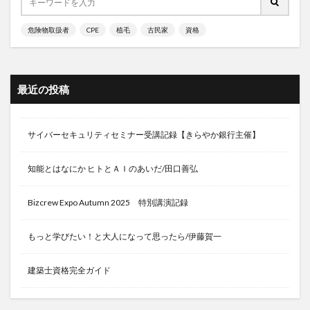
デジタル・グリーン証明書
デジタルゴールド
危険物取扱者
CPE
植毛
古民家
資格
デジタルコンテンツ販売
デジタルサービス
デジタルデトックス
デジタルトランスフォーメーション
デジタルリスキリング
デジタルレコード
最近の投稿
デジタル人民元
デジタル化
デジタル技術
デジタル断食
デジタル時代
デジタル生産技術
サイバーセキュリティセミナー受講記録【きらやか銀行主催】
デジタル社会形成基本法
デジタル管理
デジタル通貨
テストジャック100
テストステロン
知能とはなにか ヒトとＡＩのあいだ/田口善弘
テストステロン・メガブーストレッド
テストステロンガー
テストステロンサプリメント
Bizcrew Expo Autumn 2025 特別講演記録
テストステロンのテスト
テストステロンレベル
もっと学びたい！と大人になって思ったら/伊藤賀一
テストステロン注入療法
テストステロン注射
テストステロン療法
テストヒール
テスト効果
建築士資格完全ガイド
デッドリフト
デトックス
デトックスウォーター
デトックス食品
テドロス
デノミネーション