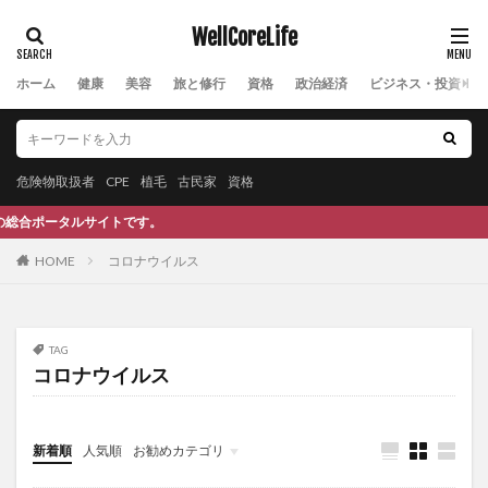
シャタバリ
ジャパン・アズ・ナンバーワン
WellCoreLife
ジャパンソーラーシーリング
シャワー
ジャン・ジグレール
ジャンクフード
シャンプー
ホーム
健康
美容
旅と修行
資格
政治経済
ビジネス・投資
しゅうたろう
ジョージオオサワ
ショートニング
しょうが茶
ジョギング
ジョナサン・シルバータウン
ジョブデポ
危険物取扱者
CPE
植毛
古民家
資格
ジョン・F・ケネディ
ジョンソンエンドジョンソン
タルサイトです。
シリカ水
シリンジ法
シリンジ法キット
HOME
コロナウイルス
シルデナフィル
シロダーラ
シンギュラリティー
ジンセノサイド
シンボルグラウンディング問題
ズーグレア
スーパー
スーパーの裏側
TAG
スーパーフード
スーパーフルーツ
ズーム疲れ
コロナウイルス
スイカ
スイカジュース
スイカの種
スイカ栽培
スイカ狩り
スイカ苗
スイカ農家
新着順
人気順
お勧めカテゴリ
スイス
スイスフラン
スイスフランショック
Uncategorized