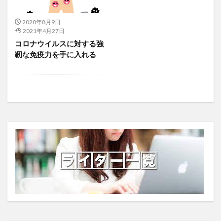
ソクラテス
ソフトマックス関数
ソマティック・エイジング
ソルダム
2020年8月9日
2021年4月27日
ゾロアスター教
ダーウィン
ダークウェブ
コロナウイルスに対する強
ダークマネー
ダートマス会議
ダーナ
靭な免疫力を手に入れる
ターメリック
ターメリックミルク
タール系色素
ターンオーバー
ダイ
ダイアナボル
ダイエット
ダイオキシン
タイバーツ
タイムプレッシャー
タイムマネジメント
タイ国王
タイ国立銀行
タイ政府
タウタンパク質
ダウンタイム
ダウン症
たかおかまゆみ
タカサブロウ
タカタ
たき火
だてマスク
タルトチェリージュース
タルベンシャハー
たるみじわ
タルムード
ダンスセラピー
タントくん
タンニン酸
タンパク質
ダンマ
ダンマーディッチャ
ダンマバーヌ
チーズケーキ