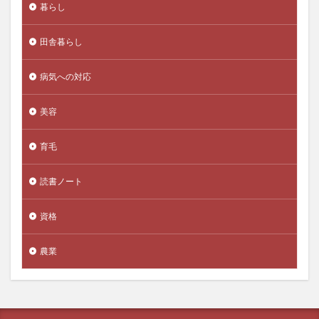
暮らし
バートン・マルキール
ハーバード
ハーバード大
ハーバード大学
パーパス経営
ハーブ
田舎暮らし
パーフェクトSDGs検定
ハーブティー
病気への対応
バーベル戦略
バーレーン
バイアグラ
バイアグラジェネリック
バイオマス発電
美容
バイトアプリ
ハイドロキノン
パイナップル
ハイパーインフレ
ハイブリッド種
バイリンガル
育毛
バイリンガル幼稚園
バイリンガル教育
読書ノート
バイリンガル私立校
バイロディカ・ビディヤー
パイロン
パキスタン
パキスタン音楽
資格
バギング
バクテリア
バクラヴァ
パスカル
農業
パターン認識
ハタヨガ
はちみつ
ハッカー
ハッキング
パッキング技術
バッチ生産
バッテリー寿命
バッテリー技術の限界
バッハ
パナドール
パニック
バヌアツ