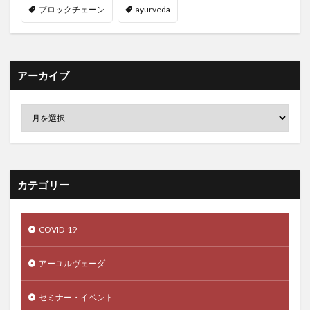
プライマリーバランス黒字化
ブロックチェーン
ayurveda
フラクショナルCO2レーザー
フラクショナルレーザー
プラザ合意
プラジミール公園
プラズマローゲン
プラセボ
プラセンタ
ブラックコホシュ
アーカイブ
フラッシュバック
ブラッシング
フランク・オスキー
フランチャイズ
ブランディング
ブランド価値
ブランド化
フリーガン
フリーテストステロン
フリーラジカル
プリマビエ
ブリヤート族
プリンスメロン
カテゴリー
プリンツメタル狭心症
ブルースリー
フルーツ水
フルーツ酵素
ブルートフォース攻撃
プルーニング
COVID-19
プルーフ・オブ・ワーク
プルーフオブステーク
プルーフオブワーク
ブルーベリー
フルアクセル
アーユルヴェーダ
プルアップ
ブルガリアヨーグルト
ふるさと納税
フレーバーウォーター
フレーベル
フレーム問題
セミナー・イベント