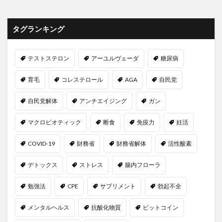
フードデリバリー
ファーストフード
ファイザー
ファイチ
ファイナンシャルプランニング技能士
タグランキング
ファクトフルネス
ファスティング
ファットスプレッド
フィードバック
テストステロン
アーユルヴェーダ
糖尿病
フィードバック管理
フィーバーフュー
フィッシングメール
フィッシング詐欺
育毛
コレステロール
AGA
自民党
フィナステリド
ブイヨン
フィランサスエンブリカ
自民党解体
アンチエイジング
ガン
フィルター・バブル
フィンテック
フィンペシア
フェイスマスク
フェヌグリーク
フェリチン鉄
マクロビオティック
断食
免疫力
妊活
フォーサイト
フォールスコンセンサス効果
COVID-19
財務省
財務省解体
活性酸素
フォトケミカル
フキノトウ
ふくらはぎの運動
ふすま
ふすま粉パン
プチシワ取り
プチ断食
デトックス
ストレス
腸内フローラ
プッシュアップ
ブッダ
フッ化物
勉強法
CPE
サプリメント
勃起不全
フッ素入り歯磨き粉
プラーク
メンタルヘルス
抗酸化物質
ビットコイン
ブライアン・R・リトル
プライマリーバランス