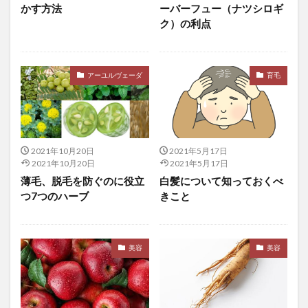
かす方法
ーバーフュー（ナツシロギ
デューイ
デルタ株
テレビ
テレワーク
ク）の利点
テロメア
デロンギ
デング熱
デング熱ウィルス
デンタルケア
デンタルフロス
ドーシャ
ドーパミン
ドーパミンシステム
アーユルヴェーダ
育毛
ドーパミン分泌
ドーパミン系
ドーピング
トーマス・Ｍ・キャンベル
ドイツ
トイプロブレ
ドクターベジフル青汁
とちおとめ
ドニエプル川
2021年10月20日
2021年5月17日
トピックモデル
トファシチニブ
トマピケティ
2021年10月20日
2021年5月17日
どもり
ドライアイ
トラヴィスブラッドベリー
薄毛、脱毛を防ぐのに役立
白髪について知っておくべ
つ7つのハーブ
きこと
トラウマ
トラクター
ドラッグストア
トラベルアプリ
ドラマチック本能
トランザクション
トランス脂肪酸
トランプ大統領
美容
美容
トランプ政権
トリエチルアルミニウム
トリグリセリド
トリクロサン
トリビュラス
トリブースター
トリリンガル
ドルコスト平均法