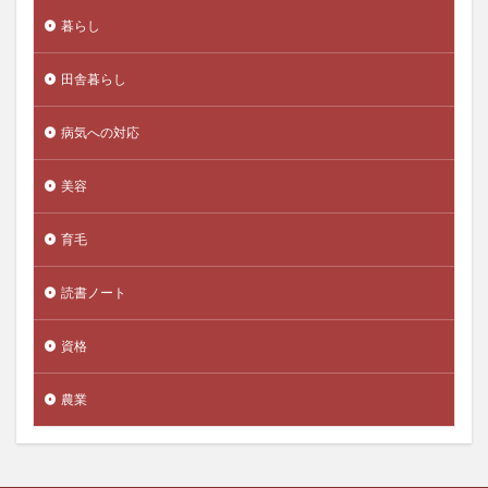
ベイズの定理
ベイズ更新
ヘキサナール
暮らし
ペコリーノチーズ
ベジタリアン
ペスタロッチ
ペソ切り下げ
ヘッドスパ
ヘッドマッサージ
田舎暮らし
ペトロダラー
ヘナ
ペパーミント
ヘパリン
病気への対応
ヘパリン類似物質
ペパロニ
ベビーライフ研究所
ヘム鉄
ヘリテージ財団
ペルー
ペルー人参
美容
ヘルスケア
ベルタ葉酸サプリ
ベルタ葉酸マカプラス
ベンチプレス
ヘンプシード
育毛
ポーカー
ポーカープレーヤー
ポートビラ
読書ノート
ポートフォリオワーカー
ポートフォリオ理論
ポイントご利用券
ほうれい線
ポストコロナ時代
資格
ポストハーベスト農薬
ホタテラーメン
ボッキメシ
ポックリ
ぼったくり
ホットドッグ
農業
ホットヨガ
ホットヨガスタジオ
ボツリヌス・トキシン注入
ボツリヌストキシン