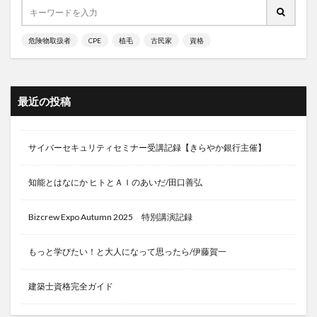
ピーリング
ピアツーピア
ヒアルロン酸
ヒアルロン酸注入
ピカイチ野菜くん
ピカソ
危険物取扱者
CPE
植毛
古民家
資格
ピグマリオン効果
ビクラムヨガ
ピケティ
ピケティ現象
ビザ申請
ビジネススキル
最近の投稿
ビジネスチャンスの発見
ビジネスモデル
ビジネス保険
ビタミン
ビタミンC
ビタミンC誘導体
ビタミンＥ
ビタミン欠乏性貧血
サイバーセキュリティセミナー受講記録【きらやか銀行主催】
ビッコレ
ピッタ
ビットコイン
ヒポクレチン
知能とはなにか ヒトとＡＩのあいだ/田口善弘
ヒマシ油
ヒュー・バーカー
ビューティーモリンガ
ヒューリスティック
ぴょんぴょん舎
ビル・ゲイツ
Bizcrew Expo Autumn 2025 特別講演記録
ピルカッター
ビルカバンバ
ビルニュス
もっと学びたい！と大人になって思ったら/伊藤賀一
ビル管理会社
ひろめ市場
ひろゆき
ピンピンコロリ
プーアル茶
ブースター接種
建築士資格完全ガイド
ブースティング
ブータ
プーチン