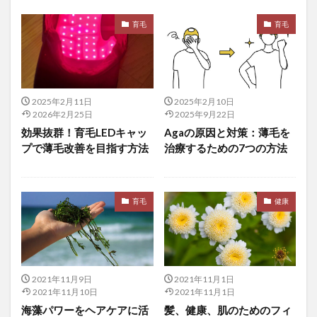
デジタルコンテンツ販売
デジタルサービス
育毛
育毛
デジタルデトックス
デジタルトランスフォーメーション
デジタルリスキリング
デジタルレコード
デジタル人民元
デジタル化
デジタル技術
デジタル断食
デジタル時代
デジタル生産技術
2025年2月11日
2025年2月10日
2026年2月25日
2025年9月22日
デジタル社会形成基本法
デジタル管理
効果抜群！育毛LEDキャッ
Agaの原因と対策：薄毛を
デジタル通貨
テストジャック100
テストステロン
プで薄毛改善を目指す方法
治療するための7つの方法
テストステロン・メガブーストレッド
テストステロンガー
テストステロンサプリメント
育毛
健康
テストステロンのテスト
テストステロンレベル
テストステロン注入療法
テストステロン注射
テストステロン療法
テストヒール
テスト効果
デッドリフト
デトックス
デトックスウォーター
2021年11月9日
2021年11月1日
デトックス食品
テドロス
デノミネーション
2021年11月10日
2021年11月1日
海藻パワーをヘアケアに活
髪、健康、肌のためのフィ
デバイスフリー
デフレ対策
デフレ脱却