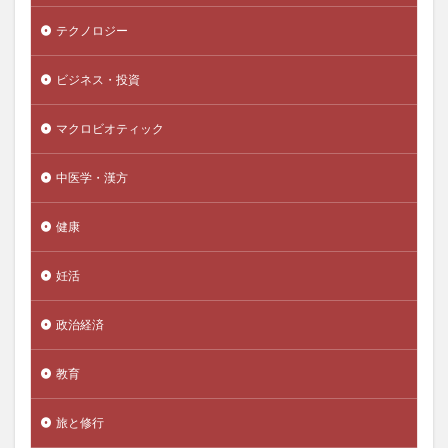
ブレインクリニック
ブレインフォグ
プレグナクト
テクノロジー
プレグナクト郵送精子検査キット
プレシード
ブレスチェッカー
プレゼンノート
ビジネス・投資
ブレトンウッズ協定
プレバイオティクス
フレンチ・パラドックス
フロージュ
ブログ
マクロビオティック
ブログテーマ
ブログを書くメリット
ブログ成功
中医学・漢方
ブログ成長
プロゲステロン
プロスタグランジン関連薬
ブロック
健康
ブロックチェーン
ブロッコリー
ブロッコリースプラウト
プロテアーゼ
プロテイン
妊活
プロバイオティクス
プロピレングリコール
政治経済
プロペシア
プロポザイム
フロン排出抑制法
フンザ
ベーコン
ベーシックインカム
教育
ページランク
ベースタイガー
ベータカロチン
旅と修行
ヘアケア
ヘアドルーチェ
ヘアバース