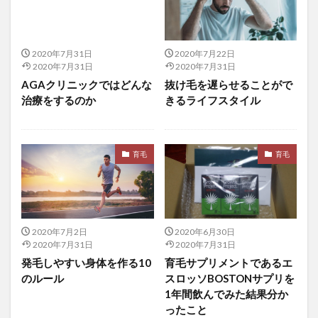
ニューラルネットワーク
ニューラルネットワークアーキテクチャ
ニューロン
2020年7月31日
2020年7月22日
ニワトコ
ニンニク
にんにく
2020年7月31日
2020年7月31日
ネイティブアメリカン
ネオグロンビター内服液
AGAクリニックではどんな
抜け毛を遅らせることがで
治療をするのか
きるライフスタイル
ネガティブ本能
ネットショップ
ネットショップ構築
ネットスクール出版
ネット販売
ネバネバ食品
ノート
ノート術
育毛
育毛
ノーベル博物館
ノーベル賞
ノコギリヤシ
ノルアドレナリン
ノンシリコンシャンプー
ノンレム睡眠
パーセプトロン
パーソナライズフェイスマスクFUJIMI
2020年7月2日
2020年6月30日
2020年7月31日
2020年7月31日
パーソナリティ特性
パーソナル・プロジェクト
発毛しやすい身体を作る10
育毛サプリメントであるエ
パーソナルメディカル発毛
バーチャルツアー
のルール
スロッソBOSTONサプリを
パーティー収入不記載問題
パートナーシップ
1年間飲んでみた結果分か
ったこと
バートン・マルキール
ハーバード
ハーバード大