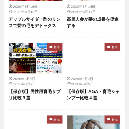
トルコリラ
トルコ共和国
トルコ経済モデル
2020年8月16日
2020年8月14日
2020年8月16日
2020年8月14日
トレーサビリティ
トレーニング
トレス軽減
アップルサイダー酢のリン
高麗人参が髪の成長を促進
トレチノイン
ドローン
ドローン技術
スで髪の毛をデトックス
する
ナイアシン
なかやまきんに君
なぜ「牛乳」は体に悪いのか
ナチュラルヘナ
育毛
育毛
ナチュレライフ
ナツシロギク
ナッツ
ナノテクノロジー
ナポレオン
なまはげ
ナマハゲ伝導士
ナマハゲ伝道師
なりすまし
ナルコユリ属
ナルコレプシー
ニーチェ
2020年8月9日
2020年8月7日
ニーム
ニームの木
ニアショアリング効果
2020年8月9日
2020年8月9日
【保存版】男性用育毛サプ
【保存版】AGA・育毛シャ
ニキビ
にきび
ニキビケア
リ比較３選
ンプー比較４選
ニコチンアミドアデニンジヌクレオチド
ニコヤ半島
ニトログリセリン
ニトロセルロース
にぼちゃん
ニュージーランドドル
ニュートラルヘナ
育毛
育毛
ニュートラル機械翻訳
ニュートロン
ニュートン