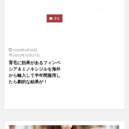
ハーバード大学
パーパス経営
ハーブ
パーフェクトSDGs検定
ハーブティー
育毛
バーベル戦略
バーレーン
バイアグラ
バイアグラジェネリック
バイオマス発電
バイトアプリ
ハイドロキノン
パイナップル
2020年6月30日
ハイパーインフレ
ハイブリッド種
バイリンガル
2021年12月27日
バイリンガル幼稚園
バイリンガル教育
育毛に効果があるフィンペ
バイリンガル私立校
バイロディカ・ビディヤー
シア＆ミノキシジルを海外
から輸入して半年間服用し
パイロン
パキスタン
パキスタン音楽
たら劇的な結果が！
バギング
バクテリア
バクラヴァ
パスカル
パターン認識
ハタヨガ
はちみつ
ハッカー
ハッキング
パッキング技術
バッチ生産
バッテリー寿命
バッテリー技術の限界
バッハ
パナドール
パニック
バヌアツ
バヌアツ原住民
バヌアツ観光
パネイル