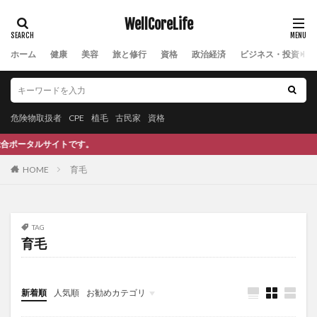
チェックリスト
チェルノブイリ博物館
WellCoreLife
チベットアリモン
チャーチル
チャールズ・エリス
チャクラパウダー
チャットボット
チャップリン
ホーム
健康
美容
旅と修行
資格
政治経済
ビジネス・投資
チューリングテスト
ちょい難勉強法
チョコレート
ちりめんじわ
ちんたら運動
ツアーナース
つみたてNISA
ツムラ
ツルドクダミ
危険物取扱者
CPE
植毛
古民家
資格
データドリブン経営
データのじかん
トです。
データブロック
データマイニング
HOME
育毛
デールカーネギー
ティーツリーオイル
ディープ・ソート
ディープクレンジング
ディープラーニング
デカルト
テキーラショック
TAG
育毛
テキストデータ
テキストマイニング
できる人
テクノロジーの進化
テクノロジ系
デコポン
テザー
デザイナーフーズ
デザイン思考
新着順
人気順
お勧めカテゴリ
デジタル・グリーン証明書
デジタルゴールド
Uncategorized