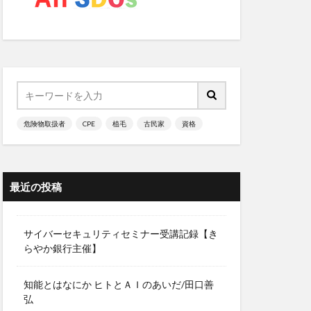
毒
法
リング
オン
マインドフルネス
危険物取扱者
CPE
植毛
古民家
資格
リー
クロ経済理論
最近の投稿
スクの副作用
理教
サイバーセキュリティセミナー受講記録【き
マツォーニ
らやか銀行主催】
マヌカハニー
知能とはなにか ヒトとＡＩのあいだ/田口善
マヤ鉄道
弘
対策