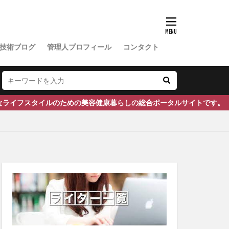
ドバック管理
ヨン
イスマスク
技術ブログ
管理人プロフィール
コンタクト
トケミカル
食
ン・R・リトル
フスタイルのための美容健康暮らしの総合ポータルサイトです。
セボ
キー
リーテストステロン
症
フルアクセル
ベル
郵送精子検査キット