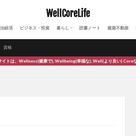
ファスティング
ファットスプレッド
フィードバック
フィー
WellCoreLife
フィッシングメール
フィッシング詐欺
フィナステリド
ブイ
ブリカ
フィルター・バブル
フィンテック
フィンペシア
フェ
治経済
ビジネス・投資
暮らし
読書ノート
建築不動産
フェリチン鉄
フォーサイト
フォールスコンセンサス効果
フォ
田舎暮らし
農業
セミナー・イベント
テクノロジー
ふくらはぎの運動
ふすま
ふすま粉パン
プチシワ取り
プチ断
家
資格
ブッダ
フッ化物
フッ素入り歯磨き粉
プラーク
ブライア
ンス
プライマリーバランス黒字化
フラクショナルCO2レーザー
(健康で), Wellbeing(幸福な), Well(より良い) Coreなライ
ーザー
プラザ合意
プラジミール公園
プラズマローゲン
プラ
ブラックコホシュ
フラッシュバック
ブラッシング
フランク・オス
ブランディング
ブランド価値
ブランド化
フリーガン
フ
プリマビエ
ブリヤート族
プリンスメロン
プリンツメタル狭心
フルーツ水
フルーツ酵素
ブルートフォース攻撃
プルーニング
ワーク
プルーフオブステーク
プルーフオブワーク
ブルーベリー
ブルガリアヨーグルト
ふるさと納税
フレーバーウォーター
フレー
ブレインクリニック
ブレインフォグ
プレグナクト
プレグナクト