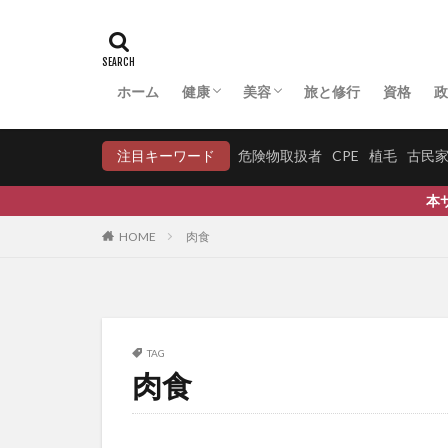
ファクトフルネス
フィーバーフュー
フィランサスエン
ホーム
健康
美容
旅と修行
資格
政
フェヌグリーク
アーユルヴェーダ
マクロビオティック
中医学・漢方
病気への対応
妊活
COVID-19
育毛
育毛比較
フキノトウ
注目キーワード
危険物取扱者
CPE
植毛
古民
プッシュアップ
プライマリーバラ
本サイトは、Wellness
フラクショナルレ
HOME
肉食
プラセンタ
フランチャイズ
フリーラジカル
ブルースリー
TAG
肉食
プルーフ・オブ・
プルアップ
フレーム問題