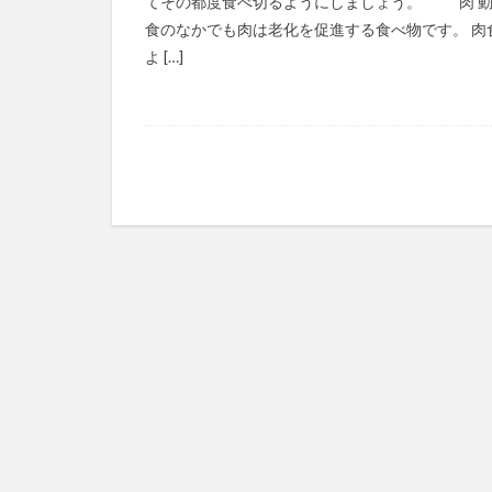
てその都度食べ切るようにしましょう。 肉 
ボラティリティ
食のなかでも肉は老化を促進する食べ物です。 肉
ポルノ依存症
よ […]
ホルモン補充療法
マーガリン
マイクロソフト 
マイナスサム
マインドマップ
マキベリーパウダ
マクロビオティッ
まごころケア食
マスクメロン
マスク雑菌
マックス・ゲルソ
マネジメント系
マラソン
マ