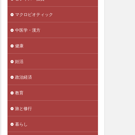
不妊
マクロビオティック
正アクセス禁止法
実性
不老不死
中医学・漢方
世界経済
共産党
健康
丸元康生
妊活
乙5類
乙6類
糖
乳糖不耐
政治経済
実証明
事故米
二酸化塩素ガス
教育
亜硝酸塩
人に好かれる原則
旅と修行
人参
暮らし
人手不足
ナリオ