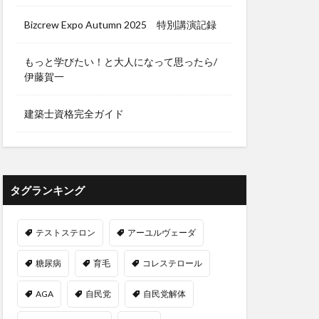
ンネンタケ
Bizcrew Expo Autumn 2025 特別講演記録
り
みかん農家
ア機能障害
もっと学びたい！と大人になって思ったら/
伊藤賀一
ルライフ
みんなのFX
建築士資格完全ガイド
メキシコペソ
センジャーRNA
メロン農家
タグランキング
さ
テストステロン
アーユルヴェーダ
糖尿病
育毛
コレステロール
ガ茶
テッソーリ校
AGA
自民党
自民党解体
スイッチ