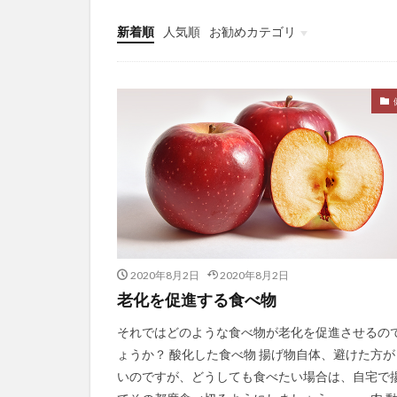
プレシード
新着順
人気順
お勧めカテゴリ
フレンチ・パラド
Uncategorized
ブログ成長
ブロッコリー
プロピレングリコ
ベーシックインカ
ヘアバース
ペスタロッチ
ペパーミント
ヘリテージ財団
2020年8月2日
2020年8月2日
ベンチプレス
老化を促進する食べ物
ポートフォリオワ
それではどのような食べ物が老化を促進させるの
ポストハーベスト
ょうか？ 酸化した食べ物 揚げ物自体、避けた方が
ホットヨガ
いのですが、どうしても食べたい場合は、自宅で
ボディスキャン瞑