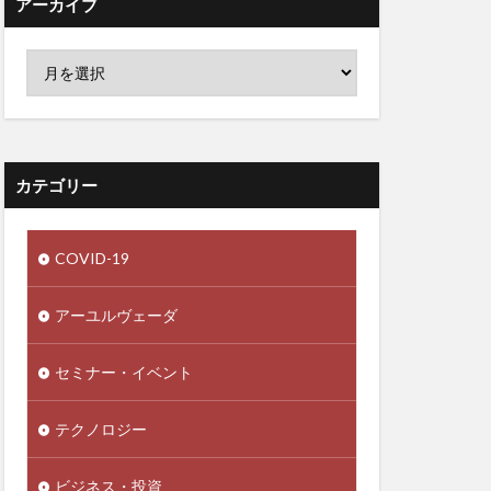
アーカイブ
デザイン
レモン水
ローフードのリスク
ローヤルゼリー
カテゴリー
ティック回帰
ル大統領
COVID-19
イ
ワクチンビジネス
アーユルヴェーダ
会
脳
わな猟
セミナー・イベント
一帯一路
一食抜き
テクノロジー
三本の矢
ビジネス・投資
下関