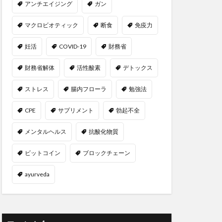
アンチエイジング
ガン
ラシア宮城
マクロビオティック
断食
免疫力
ロ圏
ユダヤの教え
妊活
COVID-19
財務省
ヨガ
ヨガウェア
財務省解体
活性酸素
デトックス
ぎ茶
よもぎ蒸し
ライフスタイル
ストレス
腸内フローラ
勉強法
ー戦略
CPE
サプリメント
勃起不全
ワー
ランナー
ーコンテナ
メンタルヘルス
抗酸化物質
リスクオフ
ビットコイン
ブロックチェーン
パーゼ
ayurveda
リミナリティ
りんご
命