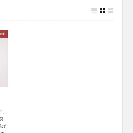
ブレスチェッカー
プレゼンノート
ブレトンウッズ協定
プレバイオ
ックス
フロージュ
ブログ
ブログテーマ
ブログを書くメリッ
プロゲステロン
プロスタグランジン関連薬
ブロック
ブロックチェ
ブロッコリースプラウト
プロテアーゼ
プロテイン
プロバイオテ
健康
ール
プロペシア
プロポザイム
フロン排出抑制法
フンザ
ム
ページランク
ベースタイガー
ベータカロチン
ヘアケア
ベイズの定理
ベイズ更新
ヘキサナール
ペコリーノチーズ
ベ
ペソ切り下げ
ヘッドスパ
ヘッドマッサージ
ペトロダラー
ヘパリン
ヘパリン類似物質
ペパロニ
ベビーライフ研究所
ペルー
ペルー人参
ヘルスケア
ベルタ葉酸サプリ
ベルタ
ヘンプシード
ポーカー
ポーカープレーヤー
ポートビラ
ーカー
ポートフォリオ理論
ポイントご利用券
ほうれい線
ポ
でし
農薬
ホタテラーメン
ボッキメシ
ポックリ
ぼったくり
良
ホットヨガスタジオ
ボツリヌス・トキシン注入
ボツリヌストキシン
揚げ
想
ボトックス注射
ほどほど養生訓
ポピュリスト
ホモ・サピ