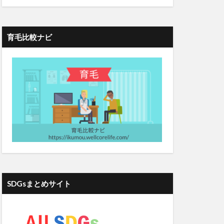
ティクス
ト
ブログ成功
育毛比較ナビ
ーン
ィクス
ベーコン
ヘアドルーチェ
ジタリアン
ヘナ
ヘム鉄
葉酸マカプラス
ストコロナ時代
SDGsまとめサイト
ホットドッグ
ボツリヌス注射
エンス