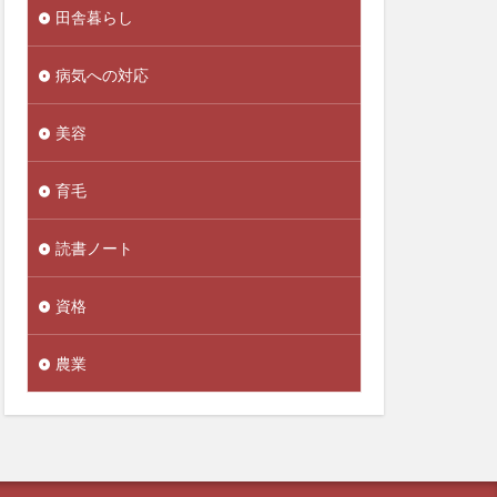
田舎暮らし
人生後半の戦略書
念
人間関係
病気への対応
今を生きる
今治
美容
代替財源
代謝力
企業内組合
育毛
伊藤賀一
築
伝統野菜
読書ノート
ロン
低ヨウ素
低糖質
資格
推進協会
農業
佐藤雅人
素
体外受精
重増加
体重記録
価格戦略