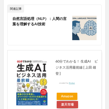
血液検査
血清
血管が若返れば健康寿命はのびる
関連記事
血管の老化
血管内皮機能障害
血管年齢
自然言語処理（NLP）：人間の言
血糖値
衆議院
衆議院選挙制度
行動する
葉を理解するAI技術
行動トニック
行動一貫性理論
行動変容
行動管理
行動経済学
行動選択
行政書士
行政法
行政監視機能
表情しわ
表現学習
被選挙権
裏金
裏金議員
製図試験
製造プロセス技術
製造日
製造業の世界進出
60分でわかる！ 生成AI ビ
複利の威力
複利効果
複数シナリオ思考
ジネス活用最前線 [ 上田 雄
西大山駅
西村創一朗
西村博之
西洋医学
登 ]
西洋梨
要約力
規制
視神経乳頭陥凹拡大
created by
Rinker
視神経障害
親を長生きさせる31のこと
親切にする
観光農園
角質ヤギ雑草
角質除去
解体工事
Amazon
解体工法
解体用機器
解熱鎮痛剤
言志四録
楽天市場
言語スキル
言語教育
言語療法