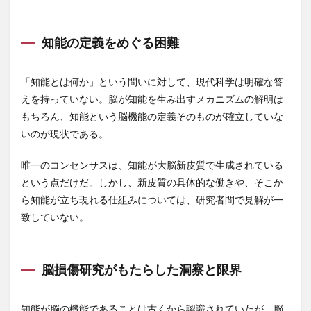
松島
松島焼がきハウス
松樹皮エキス
1.3
コン
松田麻美子
板壁
板葺き屋根
枕崎
知能の定義をめぐる困難
ピュ
果樹園
果樹栽培
果樹王国
果樹農家
ータ
時代
果物
枝毛
枸杞子
柏木智帆
柏野尊徳
「知能とは何か」という問いに対して、現代科学は明確な答
の到
来と
えを持っていない。脳が知能を生み出すメカニズムの解明は
染毛剤
染色体
柳沢佐千夫
栄養
新た
もちろん、知能という脳機能の定義そのものが確立していな
栄養カウンセリング
栄養セラピスト
栄養分析
なア
いのが現状である。
プロ
栄養爆弾
栄養療法
栄養編
栗谷李珥
ーチ
株価の急騰
株式会社ホーユー
株式市場
唯一のコンセンサスは、知能が大脳新皮質で生成されている
1.4
という点だけだ。しかし、新皮質の具体的な働きや、そこか
株式投資
核酸増幅テスト
格付け戦略
チュ
ーリ
ら知能が立ち現れる仕組みについては、研究者間で見解が一
格差拡大
格差縮小
格物致知
栽培計画
ング
致していない。
テス
桂浜
桜を見る会
桜沢如一
梅毒
トと
森下彰大
森友・加計問題
森林滅亡
森永卓郎
いう
試金
森永拓郎
椿
楠木建
業務効率化
脳損傷研究がもたらした洞察と限界
石
極上クリル
極濃青汁
楽園フーズ
榊原英資
1.5
構成要素
未解
構造力学
権利義務
権力の監視者
知能が脳の機能であることは古くから認識されていたが、脳