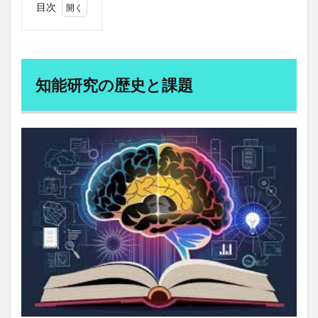
目次
更年期障害
書く
書記長
曹洞宗
1
最優先事項
最北端
最北端到達証明書
知能
研究
最強の働き方
月例修証会
月例羅漢講
月経
の歴
史と
月経前症候群
月経周期
月経困難症
知能研究の歴史と課題
課題
月見草オイル
月見草油
有害化学物質
1.1
有害鳥獣対策
有形資産
有機モリンガ
知能
の定
有酸素運動
朝食
朝食抜き
朝食有害説
義を
朝鮮人参
朝鮮王朝
期待値思考
木原武一
めぐ
る困
木原直哉
木村もりよ
木炭自殺
木造建築士
難
未来予測
未病
末梢動脈疾患
1.2
本業での収入アップ
脳損
本物の勉強法
本番力
傷研
本草綱目拾遺
札幌市
朮
朱子学
李舜臣
究が
もた
材料技術
杜仲
東ロボくん
東京オリンピック
らし
東屋本店
た洞
東成瀬村
東根市
東芝
察と
東部経済回廊
東香山大乘寺
松のチカラ
松山
限界