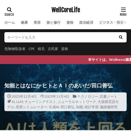
推論・探索の時代
揚げ物
摂食障害
摘果
WellCoreLife
改善
放射線治療
放浪旅
政府支援策
ホーム
政権交代
健康
美容
政治思想
旅と修行
資格
政治献金
政治経済
政治癒着
ビジネス・投資
政治的介入
政治腐敗
政策金利
政調会長
敗因分析
教師あり学習
教材
教育思想
危険物取扱者
数学
CPE
数学的思考力
植毛
古民家
資格
文化教育
文化的インテリジェンス
文字認識AI
文明開化
本サイトは、Wellness(健康で), Wellbeing(幸福な), Well
文福茶釜
文章要約
斉藤勇
断薬
断食
断食の心得
断食中の食べ物
断食中の飲料
断食道場
新しい休み方
新シャーマニズム運動
知能とはなにか ヒトとＡＩのあいだ/田口善弘
新型コロナ
新型コロナ後遺症
新潟
新聞
2025年11月4日
2025年11月4日
テクノロジー
,
読書ノート
新規住宅許可件数
新規失業保険申請件数
新規就農
AI
,
LLM
,
チューリングテスト
,
ニューラルネットワーク
,
大規模言語モ
デル
,
現実シミュレーター
,
生成AI
,
田口善弘
,
知能
,
統計学習
,
脳損傷研究
新谷弘実
新陳代謝
方剤
施工
旅
旅のコレクション
旅のスタイル
旅の価値
旅の総括
旅の記録
旅程管理
旅行