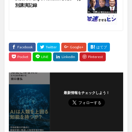
音楽療法
預金封鎖
頭痛
頭皮マッサージ
別講演記録
頭蓋仙骨療法
額のシワ
類人猿
類似性の原則
顧客対応
風力発電
風邪
食がわかれば世界経済がわかる
食の安全
食の欧米化
食パン
食べチョク
食への感謝
食べる投資
食べ合わせ
食べ物
食べ過ぎ
食事
食事法
食事療法
食事術
食品
食品リスト
食品偽装
食品添加物
食品衛生
食堂最北端
食文化
食欲不振
食物繊維
食生活
食育
飢え
飲むシリカ
飲酒
飲酒の科学
飲食ビジネス
飼料米
養液栽培
最新情報をチェックしよう！
養生法
養生訓
養蜂
養蜂作業
養蜂家
養蜂技術
養蜂業
香港
騒音振動規制法
骨博士
骨密度
骨粗しょう症
骨粗鬆症
高インフレ
高付加価値な作物
高利回り債