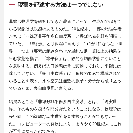
現実を記述する方法は一つではない
肝疾患
肝癌
肝硬変
肝脂肪
肝臓
肝臓をいたわる
肥培管理
肥満
育毛
非線形物理学を研究してきた著者にとって、生成AIで起きて
育毛シャンプー
育毛剤
胡麻豆腐
脂肪性肝炎
いる現象は既視感のあるものだ。20世紀末、一部の物理学者
脂肪肝
脂質代謝
脂質代謝異常
脂質異常症
たちは「非線形非平衡多自由度系」と呼ばれる分野を開拓し
脆弱性管理
脱力発作
脱毛
脱毛予防
ていた。「非線形」とは簡潔に言えば「1+1が2にならない世
脱毛症
脱水症状
脱炭素は嘘
脱炭素は宗教
界」、つまり要素の組み合わせが単純な足し算以上の効果を
生む状態を指す。「非平衡」は、静的な均衡状態にないこと
脱炭素利権
脱炭素社会
脱炭素終了
を意味する。例えば人口動態は常に変動しており、平衡には
脱炭素経営
脳が冴える最高の習慣術
脳トレ
達していない。「多自由度系」は、多数の要素で構成されて
脳トレドリル
脳と体の強化書
いることを表す。水や空気は無数の原子・分子から成り立っ
脳の不調を治す食べ方
脳の炎症
脳の認知機能
ているため、多自由度系と言える。
脳を活かす勉強法
脳塞栓症
結局のところ「非線形非平衡多自由度系」とは、「現実世
脳外科医が教えるボケ予防15か条
脳損傷研究
界」そのものを扱う学問分野だということになる。物理学は
脳梗塞
脳梗塞の原因
脳梗塞の症状
脳疲労
長い間、この複雑な現実世界を直接扱うことができなかっ
脳科学者
脳脊髄液
脳静脈血栓症
腎精
た。コンピューターの発展により、ようやく20世紀末にこれ
腎臓栄養食品
腎臓病
腐敗政治
が可能になったのである。