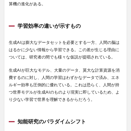
算機の進化がある。
財政教条主義
財政法
財政緊縮
財政規律
財政規律重視
財政赤字
財産税
貧血
学習効率の違いが示すもの
貧血の症状
貧血予防
販売従事登録
貯蓄
貴陽
賃管士合格アプリ
賃貸不動産経営管理士
生成AIは膨大なデータセットを必要とする一方、人間の脳は
賄賂
資本シェア
資本主義
資本主義経済
はるかに少ない情報から学習できる。この差が生じる理由に
資本所得
資本所有の不平等性
資本規制
資格
ついては、研究者の間でも様々な仮説が提唱されている。
資格コレクション
資格マニア
資格制度
資格取得
資格産業
資源争奪
資源価格
生成AIが巨大なモデル、大量のデータ、莫大な計算資源を消
費するのに対し、人間の学習はわずかなデータで済み、エネ
資源有効利用促進法
資源通貨
資産管理
ルギー効率も圧倒的に優れている。これは恐らく、人間が持
賞味期限
赤ナツメ
赤ピーマン
赤ワイン
つ世界モデルが生成AIのものより現実に即しているため、よ
起立性低血圧
超円安
超加工食品
り少ない学習で世界を理解できるからだろう。
超実践メソッド
超監視社会
超越瞑想
超音波歯クリーナー
越境EC
越川慎司
知能研究のパラダイムシフト
足のむくみ
足のむくみの原因
足利義満