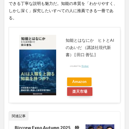
陰性
陰性証明書
陰陽
陰陽五行
できる丁寧な説明も魅力だ。知能の本質を「わかりやすく、
しかし深く」探究したいすべての人に推薦できる一冊であ
陰陽別ガン
陽性者
陽明学
隙間時間
る。
隠れナルシシズム
隠元禅師
雄性不稔
集中学習
雇用保険法
雇用統計
雑穀米
難易度
難関資格
雨ニモマケズ
電力会社
知能とはなにか ヒトとAI
電動歯ブラシ
電子レンジ
電気の基礎理論
のあいだ （講談社現代新
電気主任技術者
電気事業法
電気工事
書） [ 田口 善弘 ]
電気工事士
電気工事士のメリット
created by
Rinker
電気工事士の勉強法
電気機器
電気自動車
電気設備
電験三種
霊芝
青い鳥症候群
Amazon
青パパイヤ
青汁
青汁デトックス
楽天市場
青汁レビュー
青汁三昧
青汁王子
非代替トークン
非暗号通貨
非言語コミュニケーション
韓国
韓国ウォン
関連記事
韓国コスメ
韓国政府
韓国銀行
音声認識AI
Bizcrew Expo Autumn 2025 特