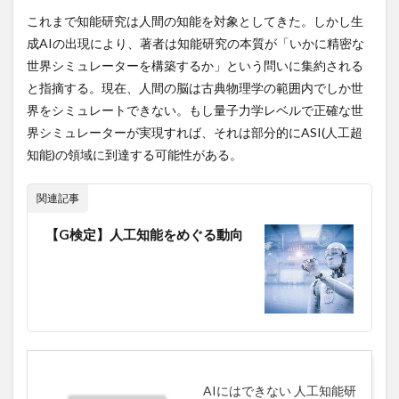
身体に悪い食習慣
軍事費
軟骨
転換社債
これまで知能研究は人間の知能を対象としてきた。しかし生
転移学習
転職
輝肌マスク
輸入コスト上昇
成AIの出現により、著者は知能研究の本質が「いかに精密な
輸出ビジネス
農協
農家型古民家
農家見学
世界シミュレーターを構築するか」という問いに集約される
農政トライアングル
農林族
農林水産省
と指摘する。現在、人間の脳は古典物理学の範囲内でしか世
農業バイト
農業革命
農水省
農産物加工
界をシミュレートできない。もし量子力学レベルで正確な世
界シミュレーターが実現すれば、それは部分的にASI(人工超
農耕の発明
農薬
迎合ストラテジー
知能)の領域に到達する可能性がある。
近代教育制度
近思録講義
近藤誠
返報性の原理
返済条件の変更
追跡アプリ
関連記事
退溪李滉
退職代行モームリ
逆打ち
逆算思考
【G検定】人工知能をめぐる動向
通し打ち
通信制大学
通信講座
通勤疲労
通山長徹
通常国会
通貨スワップ協定
通貨の大量印刷
通貨供給
通貨暴落
通貨統合
速読
速読解力
連合赤軍事件
進化論
遊離テストステロン
運命を拓く
過マンガン酸塩類
過労死
過労自殺
過去問
過塩素酸塩類
AIにはできない 人工知能研