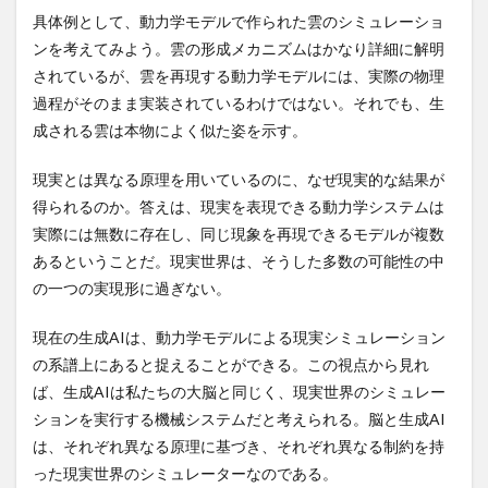
具体例として、動力学モデルで作られた雲のシミュレーショ
自然災害
自然療法
自然言語処理
自由の尊重
ンを考えてみよう。雲の形成メカニズムはかなり詳細に解明
自由至上主義
自立共生
自転車遍路
されているが、雲を再現する動力学モデルには、実際の物理
臭素酸カリウム
臭素酸塩類
航空便
良い睡眠
過程がそのまま実装されているわけではない。それでも、生
良質なタンパク質
芍薬甘草湯
芝国際クリニック
成される雲は本物によく似た姿を示す。
芡粉
花粉症
花粉症の予防
花粉症免疫療法
現実とは異なる原理を用いているのに、なぜ現実的な結果が
花芽
若返り
若返り編
若返り遺伝子
得られるのか。答えは、現実を表現できる動力学システムは
英語力
茂木健一郎
茅葺き屋根
草加せんべい
実際には無数に存在し、同じ現象を再現できるモデルが複数
荒畑園
荒谷
菌床栽培
萬寿のしずく
あるということだ。現実世界は、そうした多数の可能性の中
葉石かおり
葉酸
葉酸サプリ
著作権収入
の一つの実現形に過ぎない。
葛根湯
薄毛
薄毛予防
薄毛改善
現在の生成AIは、動力学モデルによる現実シミュレーション
薄毛治療
薬の合併症
薬事法
薬物性肝障害
の系譜上にあると捉えることができる。この視点から見れ
薬物療法
薬膳
薬草
薬草歯磨き粉
ば、生成AIは私たちの大脳と同じく、現実世界のシミュレー
薬草療法
藤田紘一郎
蜂蜜
蠕動運動
血
ションを実行する機械システムだと考えられる。脳と生成AI
は、それぞれ異なる原理に基づき、それぞれ異なる制約を持
血圧
血圧が気になる方
血流促進
血流改善
った現実世界のシミュレーターなのである。
血液
血液サラサラ
血液の汚れ
血液栄養食品