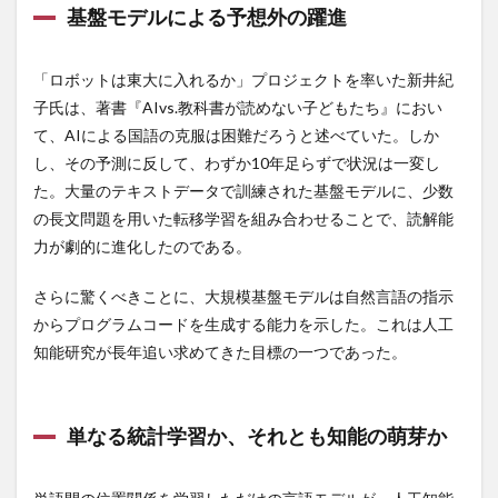
発ガン物質
発想力
発毛
発毛剤
基盤モデルによる予想外の躍進
発毛実感
発熱
発表ジャーナリズム
発見学習法
発達段階論
発酵食
発酵食品
「ロボットは東大に入れるか」プロジェクトを率いた新井紀
子氏は、著書『AIvs.教科書が読めない子どもたち』におい
登録解体工事講習
登録販売者
白パン
て、AIによる国語の克服は困難だろうと述べていた。しか
白川敬裕
白湯
白湯の作り方
白湯の効果
し、その予測に反して、わずか10年足らずで状況は一変し
白澤卓二
白炭塾
白砂糖
白髪
白髪予防
た。大量のテキストデータで訓練された基盤モデルに、少数
白髪染め
白龍
皮脂分泌
皮膚むしり症
の長文問題を用いた転移学習を組み合わせることで、読解能
皮膚剥脱症
皮膚疾患
皿回し暗記術
力が劇的に進化したのである。
盛大な人生
盛岡三大麵
盛岡冷麺
監視社会
さらに驚くべきことに、大規模基盤モデルは自然言語の指示
目の下のたるみ取り
目もとのシワ
目尻のシワ
からプログラムコードを生成する能力を示した。これは人工
目標と目的
目標達成
目標達成能力
直売所
知能研究が長年追い求めてきた目標の一つであった。
直腸S状結腸炎
直観カ
相対的価値
省エネルギー
眉間
眉間のしわ
看護師
単なる統計学習か、それとも知能の萌芽か
看護師の疲労の正体
看護師人間関係の悩み
看護師休職
看護師太りやすい