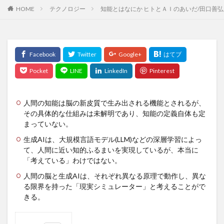
HOME
テクノロジー
知能とはなにか ヒトとＡＩのあいだ/田口善弘
旅行スキル
旅行体験
旅行投資
旅行用品
旅行計画
旅行記
族議員
既得権益
日勤が辛い
日常生活の練習
日本FP協会
日本の漢方薬
日本の論点
日本の近代化
日本ユーラシア協会
日本人とマスク
日本人の命を縮める食
日本停滞の原因
日本円
日本型経営
日本寺
日本昔話ばなし
日本株
人間の知能は脳の新皮質で生み出される機能とされるが、
その具体的な仕組みは未解明であり、知能の定義自体も定
日本百名山
日本米の海外輸出
日本経済
まっていない。
日本能率協会
日本薬健
日本銀行
日本食
生成AIは、大規模言語モデル(LLM)などの深層学習によっ
日焼け止め
日経平均株価
日蓮上人
て、人間に近い知的ふるまいを実現しているが、本当に
日記を書く
早期発見
昌平坂学問所
明智光秀
「考えている」わけではない。
明石陽一
昭和
昭和の家族
時計時間
人間の脳と生成AIは、それぞれ異なる原理で動作し、異な
る限界を持った「現実シミュレーター」と考えることがで
時間の有効活用
時間割
時間管理
普回向
きる。
普茶料理
暁天坐禅
暗号資産
暗号通貨
暗記法
暴露
更年期ドック
更年期外来