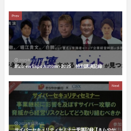
高品質マカ
高圧
高圧・特別高圧電気取扱者
高度経済成長
高橋誠
高機能浄水器
高温調理
Prev
高知
高純度NMN
高級官僚
高血圧
高血糖
高設栽培
高野山
高金利通貨
高麗人参
高齢出産
高齢者
髪の毛
鬱
鬼神学
魚沼
鯛めし
鰹藁焼き
鳴門
鳴門の渦潮
鷹論
鹿茸
麻の実
麻疹
2025年10月31日
黄リン
黄体化剤
黄精
黄色スイカ
Bizcrew Expo Autumn 2025 特別講演記録
黒ゴマ
黒パン
黒ヘナ
黒田バズーカ
黒皮スイカ
黒豆
黒豆茶
鼈
齋藤真嗣
Next
検索
2025年11月6日
サイバーセキュリティセミナー受講記録【きらやか