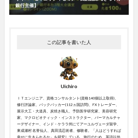
銀行主催】
この記事を書いた人
Uichiro
ＩＴエンジニア、資格コンサルタント(資格140個以上取得)、
修行評論家、バックパッカー(112ヵ国訪問)、FXトレーダー、
展示大工・大道具、炭焼き職人、予防医学研究家、美容研究
家、マクロビオティック・インストラクター、パーマカルチャ
ーデザイナー、インド・ケララ州にてアーユルヴェーダ留学、
東成瀬村 名誉仙人、真田流忍術者、修験者。「人はどうすれば
幸せに生きられるか」を研究している。旅行のため、英語以外