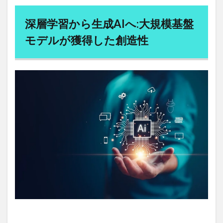
生産管理技術
生産量管理
生食注意
産熱器官
研究
用語集
のパ
田中匡
田中美希
田中角栄
深層学習から生成AIへ:大規模基盤
ラダ
田口善弘
田植え
田植え機
田淵正浩
イム
モデルが獲得した創造性
シフ
田舎暮らし
甲状腺がん
甲状腺ホルモン
ト
甲種消防設備士
申師任堂
男のアンチエイジング
5
男性ホルモン
男性ホルモン注射
男性不妊症
まと
め
男性型脱毛症
男性性腺機能低下症
男性機能不全
男鹿市
町家型古民家
画像認識
異常気象
異文化理解
異次元金融緩和
疲れた
疲れをためない生き方
疲労
疲労の原因
疲労の正体
疲労状態
病気
病気が逃げ出す生き方
病気にならない
病気にならない生き方
病気になる原因
病気の7段階
痙攣性便秘
痛風
痩せたい
癌
癌の予防
癒し
癒しの音楽