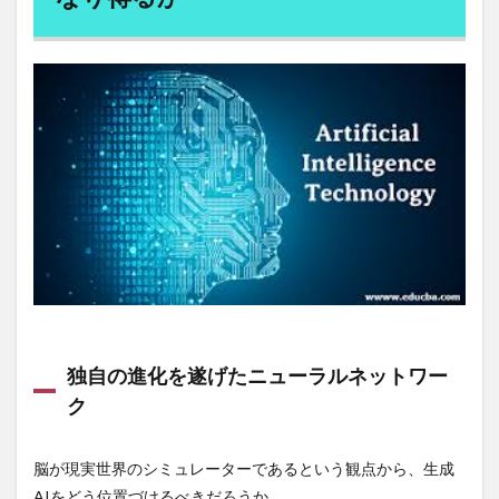
粉末消火設備
精
精力
精力剤
精力増強
精力減退
精力絶倫
精子
精子の老化
精子増量
精子検査キット
精子減少症
精子無力症
精巣ガン
精巣腫瘍
精液分析
精液量減少
精白
精神的疲労
精神科
精神障害
精索静脈瘤
精育支援サプリメント
精進カレー
精進だし
精進揚げ
精進料理
精進料理の心得
精進料理レシピ
精進料理教室
糖化
糖化最終産物
糖尿病
糖質
糖質制限
紅ほっぺ
紅参精エブリタイム
紅秀峰
紅茶キノコ
納期の遵守
納豆
独自の進化を遂げたニューラルネットワー
純アルコール量
細菌性胃腸炎
紹介チケット
ク
終末糖化産物
終活
終身雇用制
経口感染
経営戦略
経営計画
経営陣の意識改革
経団連
脳が現実世界のシミュレーターであるという観点から、生成
経済成長
経済指標
経済政策
経行
AIをどう位置づけるべきだろうか。