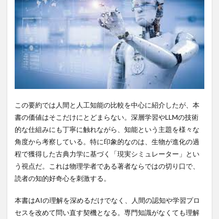
量産工場
金
金の亡者
金の青汁
金保有国
金利リスク管理
金利上昇
金利差拡大
金剛峰寺
金匮肾气丸
金属製避難はしご
金本位制
金本位制度
金沢
金沢和樹
金縛り
金融政策
金融政策正常化
金融緩和
鈴木康博
鈴木琢巳
鉄分補給ゼリー
鉄欠乏性貧血
鉄砲隊
鉄道旅
鉱工業生産指数
この要約では人間と人工知能の比較を中心に紹介したが、本
銀座血液検査ラボ
銀行
鍼シール
鍼灸
書の価値はそこだけにとどまらない。深層学習やLLMの技術
鎌状赤血球貧血
長寿
長寿の秘密
長寿の秘訣
的な仕組みにも丁寧に触れながら、知能という主題を様々な
長寿村
長寿社会
長寿遺伝子
長寿食
角度から考察している。特に印象的なのは、生物が進化の過
長期分散投資
長期政権
長期断食
長生き
程で獲得した古典力学に基づく「現実シミュレーター」とい
閉塞隅角緑内障
閉経
開放隅角緑内障
う視点だ。これは物理学者である著者ならではの切り口で、
読者の知的好奇心を刺激する。
間宮林蔵
関東電気保安協会
闘争逃走ストレス反応
防災非常用蓄電池
防風通聖散
阿波おどり
本書はAIの理解を深めるだけでなく、人間の認知や学習プロ
阿波おどり会館
限界突破
除菌
陰ヨガ
セスを改めて問い直す契機となる。専門知識がなくても理解