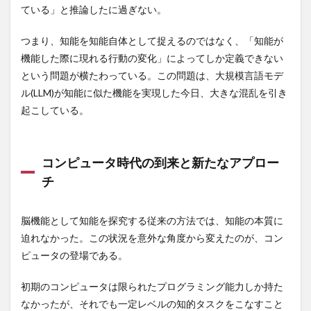
外の
ている」と推論したに過ぎない。
民族対立
民法
気
気候危機
気候変動
躍進
気功
気功断食
気功断食ダイエット
気管支炎
つまり、知能を知能自体として捉えるのではなく、「知能が
2.2
単な
機能した際に現れる行動の変化」によってしか定義できない
水分
水力発電
水噴霧消火設備
水断食
る統
という問題が横たわっている。この問題は、大規模言語モデ
水瀬ケンイチ
計学
水田稲作
水素エコノミー
ル(LLM)が知能に似た機能を実現した今日、大きな混乱を引き
習
水素のめぐり湯
水素入浴
水耕栽培
か、
起こしている。
それ
水酸化ナトリウム
永世中立国
永平寺
汚染米
とも
池上彰
知能
池上本門寺
決定木
決済システム
の萌
コンピュータ時代の到来と新たなアプロー
沈黙の臓器
沖縄
河上肇
河岸宏和
芽か
チ
河野守宏
治験
治験ボランティア
2.3
知能
治験モニター
法案審議
法華経
を脳
脳機能として知能を探究する従来の方法では、知能の本質に
法話と唱題行の会
泡消火設備
洗脳
洗顔料
の機
迫れなかった。この状況を意外な角度から変えたのが、コン
能と
洗髪
津液
活力資産
活性化関数
して
ピュータの登場である。
再定
活性酸素
派閥政治
流動性知能
流産
義す
初期のコンピュータは限られたプログラミング能力しか持た
浄化儀式
浮腫
海外一人旅
海外旅行
る
なかったが、それでも一定レベルの知的タスクをこなすこと
海外移住
海洋深層水
海藻
海藻シャンプー