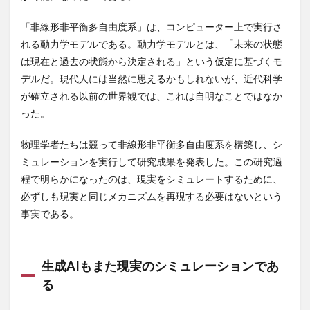
腸のデトックス
腸内フローラ
腸内フローラ検査
「非線形非平衡多自由度系」は、コンピューター上で実行さ
腸内改善
腸内洗浄
腸内環境
腸内細菌
れる動力学モデルである。動力学モデルとは、「未来の状態
腸内細菌叢
腸年齢
腸相
腹八分目
腹痛
は現在と過去の状態から決定される」という仮定に基づくモ
腹腔内圧
腹部肥満
膀胱結石
膵炎
臓器
デルだ。現代人には当然に思えるかもしれないが、近代科学
が確立される以前の世界観では、これは自明なことではなか
臨時国会
臨済宗
自伝
自作自演
った。
自動火災報知設備
自動特徴工学解
自動運転
自家栽培
自家精米
自家製
自尊理論
物理学者たちは競って非線形非平衡多自由度系を構築し、シ
自己免疫性肝炎
自己効力感
自己啓発
ミュレーションを実行して研究成果を発表した。この研究過
程で明らかになったのは、現実をシミュレートするために、
自己回帰モデル
自己成長
自己教育の原則
必ずしも現実と同じメカニズムを再現する必要はないという
自己検疫
自己理解
自己管理
自己管理能力
事実である。
自己管理術
自己認識力
自己責任論
自己資本比率
自己開示
自己隔離
自律神経
自律神経失調症
自殺念慮
自民党
自民党政権
生成AIもまた現実のシミュレーションであ
る
自民党解体
自然との調和
自然に帰れ
自然免疫
自然塩
自然教育
自然治癒力