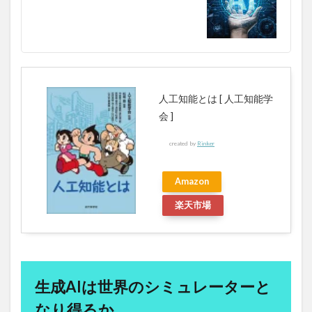
積立投資
空き家
空き家バンク
空き家問題
空腹
空腹の時間
突破力
窪田講師
立法機能
竜王戦
競争入札
第一種銃猟免許
第三種電気主任技術者
第三者割当増資
第三言語選択
第二のマクガバン報告
人工知能とは [ 人工知能学
第二種銃猟免許
第五世代コンピュータ
筋トレ
会 ]
筋力トレーニング
筋力増強
筋肉
筋肉の成長
created by
Rinker
筋肉労働
筋肉増強剤
筋肉注射
筋肉量
算数教育
管理変動相場制
管理業務主任者
Amazon
簿記
米ドル
米ドルの変動要因
米ドルの歴史
楽天市場
米ドル指数
米不足
米中対立
米中関係
米作りの基本
米価格の推移
米価格高騰
米国との経済関係
米国社債
米国社債ETF
米山公啓
米市場
米穀年度
米納税制度
生成AIは世界のシミュレーターと
米買い占め
米農家
米農家の収入
籾摺り機
なり得るか