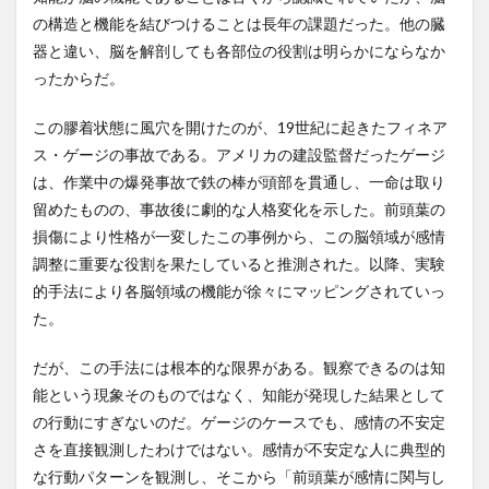
決の
の構造と機能を結びつけることは長年の課題だった。他の臓
横井小楠
樺太
樺沢紫苑
橋本之克
問い
器と違い、脳を解剖しても各部位の役割は明らかにならなか
機動的な財政政策
機械学習
機械翻訳
櫻井翔
2
ったからだ。
深層
欠精子症
次元の呪い
次元削減
欧州中央銀行
学習
欧州医薬品庁EMA
欧州経済共同体
欧州通貨制度
この膠着状態に風穴を開けたのが、19世紀に起きたフィネア
から
生成
ス・ゲージの事故である。アメリカの建設監督だったゲージ
欧州連合
正官庄
正常眼圧緑内障
正法寺
AI
は、作業中の爆発事故で鉄の棒が頭部を貫通し、一命は取り
へ:
武家屋敷型古民家
武将
武田信玄
武田果樹園
大規
留めたものの、事故後に劇的な人格変化を示した。前頭葉の
武田邦彦
歩き遍路
歯の健康
歯周ポケット
模基
損傷により性格が一変したこの事例から、この脳領域が感情
盤モ
歯周炎
歯周病
歯石
歯磨き
歯磨き粉
調整に重要な役割を果たしていると推測された。以降、実験
デル
が獲
歯科検診
歯間ブラシ
死ぬときに後悔すること
的手法により各脳領域の機能が徐々にマッピングされていっ
得し
た。
死亡率
死生観
残留農薬
残留農薬汚染
た創
造性
母乳
毒抜き
毒素
比例代表
だが、この手法には根本的な限界がある。観察できるのは知
2.1
比叡山延暦寺
比較
毛づくろい
毛利元就
能という現象そのものではなく、知能が発現した結果として
基盤
毛沢東
毛生え薬
毛穴の開き
の行動にすぎないのだ。ゲージのケースでも、感情の不安定
モデ
ルに
さを直接観測したわけではない。感情が不安定な人に典型的
毛髪ミネラル検査
毛髪診断士
民主主義
よる
な行動パターンを観測し、そこから「前頭葉が感情に関与し
予想
民主主義の危機
民主主義思想
民事再生法