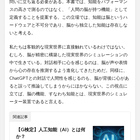
問いに立ち返る必要がある。本書では、知能をパフォーマン
石巻農業担い手センター
石田三成
石田和靖
スの高さで測るのではなく、「人間の脳が持つ機能」として
石破茂
石綿障害予防規則
研心抄
破骨木
定義することを提案する。この立場では、知能は脳というハ
硝酸塩類
硫化水素
確率の明示化
確率思考
ードウェアと不可分であり、脳から独立した知能は存在しな
確率更新
確率錯誤
社会保険労務士
いと考える。
社会保険労務士会
社会変革
社会疫学
私たちは客観的な現実世界に直接触れているわけではない。
社会的認識
社会福祉大国
社会脳仮説
むしろ、脳が精密に構築した現実世界のシミュレーションの
社会関係資本
神田医新クリニック
神町
中で生きている。対話相手に心を感じるのは、脳が声や表情
神経細胞
神話
神谷宗幣
神農本草経
から心の存在を推測するよう進化してきたためだ。同様に、
ChatGPTとの対話で人間性を感じるのも、脳が背後に心があ
神野恵子
禁煙
禁酒
禅
福士博司
ると誤って推論してしまうからにほかならない。この視点に
福沢諭吉
私募債
秋田
科学革命
立てば、脳の機能、すなわち知能とは、現実世界のシミュレ
科目合格制度
秘境
租食信仰
移民政策
ーター装置であると言える。
税金の無駄遣い
税金泥棒
稚内
種なしスイカ
種子
種自家採取
種苗会社
稲作の渡来
関連記事
稲刈り
穀物
穂のしずく
積極心
【G検定】人工知能（AI）とは何
積極的な情報発信
積極観念
積極財政
か？