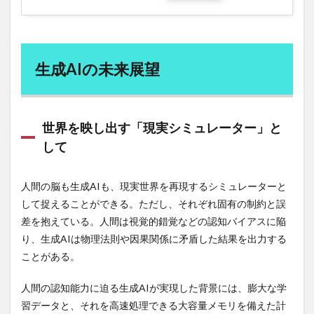
言語習得の黄金律
言語聴覚士
言語障害
記号接地問題
記憶カ
記憶力
記憶喪失
記憶術
記憶障害
記者クラブ
訪問国リスト
生成AIの未来展望
設備システム
設備技術
許認可申請業務
証券オファリング
詠春拳
試験対策
試験対策メモ
話す
認知テスト
認知バイアス
世界を映し出す「現実シミュレーター」と
して
認知症
認知行動療法
認知障害
語呂合わせ
語彙力
誤差逆伝播法
読書
読書テクニック
人間の脳も生成AIも、現実世界を再現するシミュレーターと
読書のススメ
読書の本質
読書レビュー
して捉えることができる。ただし、それぞれ固有の制約と誤
読書感想を書く
読書法
読書習慣
読書脳
差を抱えている。人間は視覚的錯覚などの認知バイアスに陥
読経
調査会
論形成戦略
論理カ
り、生成AIは物理法則や因果関係に矛盾した結果を出力する
論理的思考力
論語解
議員報酬
議員数
ことがある。
議長
豊島区
豊臣秀吉
豪ドル
人間の認知能力に迫る生成AIが実現した背景には、膨大な学
財務リストラクチャリング
財務指標
財務省
習データと、それを高速処理できる大容量メモリを備えた計
財務省解体
財形貯蓄
財政健全化
財政再建