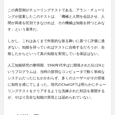
漏電火災警報器
漢方
漢方の効能
漢方外用剤
現実
を記
漢方注射剤
漢方茶
漢方薬
この典型例がチューリングテストである。アラン・チューリ
述す
る方
潜在的ディリクレ配分法
潤滑ゼリー
潤滑剤
ングが提案したこのテストは、「機械と人間を会話させ、人
法は
間が両者を区別できなければ、その機械は知能を持つとみな
潰瘍性大腸炎
澤田平
火の歴史
火縄銃
一つ
では
す」という基準だ。
炎症性貧血
炭水化物
炭水化物制限
炭焼き
ない
為替リスク
為替リスク管理
烏龍茶
無形資産
しかし、これはあくまで外面的な振る舞いに基づく評価に過
3.3
無担保ステーブルコイン
無料NFT
無料宿泊
生成
ぎない。知能を持っていればテストに合格するだろうが、合
AIも
格したからといって真の知能を実現している保証はない。
無料検診
無機過酸化物
無添加シャンプー
また
現実
無症状者
無精子症
無酸素運動
無限成長
人工知能研究の黎明期、1960年代半ばに開発されたELIZAと
のシ
焼肉
熟睡
熱中症
燃え尽き症候群
ミュ
いうプログラムは、当時の貧弱なコンピュータで動く単純な
レー
爪噛み症
片山潜
片平悦子
片頭痛
牛乳
システムだったにもかかわらず、多くのユーザーがその背後
ショ
ンで
に知性を感じてしまった。現代のChatGPTは明らかにチュー
牛乳は危険
牡蠣
牡蠣食べ放題
物々交換
ある
リングテストをクリアするような洗練された対話を展開する
物価上昇
物価高騰
物忘れ
特別国会
4
が、やはり完全な知能の実現とは認められていない。
特別委員会
特別教育
特別電圧
特徴量
生成
AIの
特徴量設計
特異値分解
狩猟
狩猟免許
未来