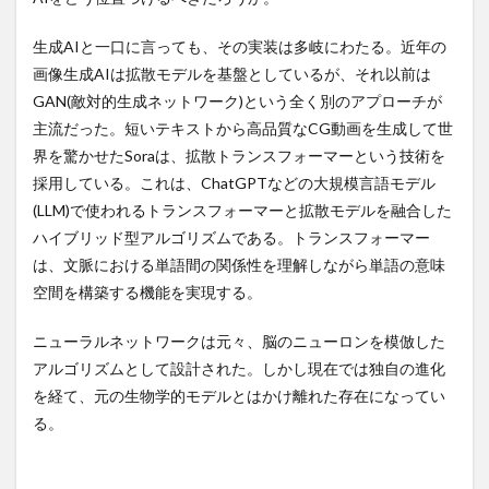
経験値
結婚
結晶性知能
給付金
給食
生成AIと一口に言っても、その実装は多岐にわたる。近年の
統一式呼吸法
統計学的思考
統計学的機械翻訳
画像生成AIは拡散モデルを基盤としているが、それ以前は
統計学習
絶倫
絶対悲観主義
続発緑内障
GAN(敵対的生成ネットワーク)という全く別のアプローチが
網猟免許
綾小路きみまろ
緊張性頭痛
主流だった。短いテキストから高品質なCG動画を生成して世
緊縮財政
緑でサラナ
緑内障
界を驚かせたSoraは、拡散トランスフォーマーという技術を
緑内障インプラント手術
緑内障の予防
緑茶
採用している。これは、ChatGPTなどの大規模言語モデル
(LLM)で使われるトランスフォーマーと拡散モデルを融合した
線形回帰
線維柱帯切除術
縞皮スイカ
ハイブリッド型アルゴリズムである。トランスフォーマー
繁栄のためのアメリカ人
織田信長
は、文脈における単語間の関係性を理解しながら単語の意味
美容クリニックおすすめ
美容クリニック体験記
空間を構築する機能を実現する。
美容マスク
美容外科
美容皮膚科
美容睡眠
ニューラルネットワークは元々、脳のニューロンを模倣した
美徳の促進
美杏香キングハーミット
美白
アルゴリズムとして設計された。しかし現在では独自の進化
義務輸入
羽生善治
習慣化
老いない
を経て、元の生物学的モデルとはかけ離れた存在になってい
老いない体
老けない人は腹七分め
老化
る。
老化の原因
老化促進
老化病
耐久財受注
肉食
肌の引き締め
肌再生効果
肝機能障害