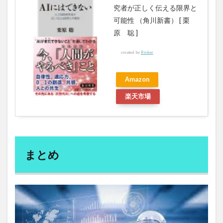
道元禅師
道後温泉
遠赤外線
適応行動
究者が正しく伝える限界と
適応障害
適正体重
適用障害
可能性 （角川新書） [ 栗
選択的セロトニン再取り込み阻害薬
選挙対策
原 聡 ]
選挙権
遺伝
遺伝子
遺伝子ワクチン
created by
Rinker
遺伝子変異
遺伝子工学
遺伝子検査
遺伝子組み換え
遺伝性脱毛
遺産相続
Amazon
避けるべき食品
避けるべき飲料
郡司和夫
楽天市場
郭良
郭良気功研究所
郵送精子検査キット
鄭雄一
配当金
配線図
酒の強さ
酢酸
酵素
酵素八十八選
酵素断食
酸化
酸化した食べ物
酸化ストレス
酸化ストレス検査
まとめ
酸素レベル
酸素欠乏
醤油せんべい
重クロム酸塩類
重回帰分析
重税
重税国家
重金属. 体内汚染
野草酵素
野菜ジュース
野菜スープ
野菜不足
野菜摂取量増加