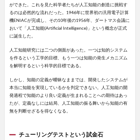
3
ができた。これを見た科学者たちが人工知能の創造に挑戦す
生成
海藻ヘアマスク
海藻粘土シャンプー
海馬
るのは必然的な流れだった。1946年に世界初の汎用電子計算
AIは
消化酵素
消極教育
消火器
消費増税
世界
機ENIACが完成し、その10年後の1956年、ダートマス会議に
のシ
消費期限
消費税
消費税増税
消費税導入
おいて「人工知能(Artificial Intelligence)」という概念が正式
ミュ
に誕生した。
レー
消費税引き上げ
消費税減税
消費者信頼感指数
ター
消費者物価指数
消防設備士
深さ優先探索
とな
人工知能研究には二つの側面があった。一つは知的システム
り得
深層学習
深層学習アルゴリズム
深田恭子
を作るという工学的目標、もう一つは知能の発生メカニズム
るか
深読
添加物
渋谷昌三
減反政策
減税
を解明するという科学的目標である。
3.1
減税政策
独自
渡り
渡辺崋山
渡辺正
しかし、知能の定義が曖昧なままでは、開発したシステムが
の進
温室効果ガス
温州みかん
温度環境
温泉
化を
本当に知能を実現しているかを判定できない。人工知能の開
遂げ
温泉ソムリエ
温泉ソムリエマスター
発過程で知能のより良い定義が生まれることへの期待はあっ
たニ
温泉健康指導士
ュー
温泉分析書
温泉水
たが、定義なしには結局、人工知能の振る舞いから知能の有
ラル
無を判断せざるを得なくなる。
温泉百貨店
温泉観光実践士
温熱効果
ネッ
トワ
湘南美容外科
湯治
満尾正
満期別分類
ーク
満腹ホルモン
溶血性貧血
滋養強壮
滝行
チューリングテストという試金石
3.2