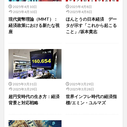
ポーカー
ポーカープレーヤー
ポートビラ
2025年4月10日
2025年4月8日
ポートフォリオワーカー
ポートフォリオ理論
2025年4月10日
2025年4月8日
ポイントご利用券
ほうれい線
ポストコロナ時代
現代貨幣理論（MMT）：
ほんとうの日本経済 デー
経済政策における新たな視
タが示す「これから起こる
ポストハーベスト農薬
ホタテラーメン
ボッキメシ
座
こと」/坂本貴志
ポックリ
ぼったくり
ホットドッグ
ホットヨガ
ホットヨガスタジオ
ボツリヌス・トキシン注入
ボツリヌストキシン
ボツリヌス注射
ボディスキャン瞑想
ボトックス注射
ほどほど養生訓
ポピュリスト
ホモ・サピエンス
ボラティリティ
ポリフェノール
2025年3月31日
2025年3月29日
ポリマー紙幣
ポリメラーゼ連鎖反応
ポルノ中毒
2025年3月29日
2025年3月28日
ポルノ依存症
ホルモンバランス
ホルモン注射
超円安時代の生き方：経済
世界インフレ時代の経済指
背景と対応戦略
標/エミン・ユルマズ
ホルモン注射の効果
ホルモン療法
ホルモン補充療法
ホロポーテーション
ホワイトニング
ポンカン
ポンドスターリング