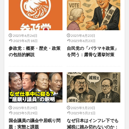
プリマビエ
ブリヤート族
プリンスメロン
プリンツメタル狭心症
ブルースリー
フルーツ水
フルーツ酵素
ブルートフォース攻撃
プルーニング
プルーフ・オブ・ワーク
プルーフオブステーク
プルーフオブワーク
ブルーベリー
フルアクセル
2025年6月26日
2025年6月23日
2025年6月18日
2025年6月23日
プルアップ
ブルガリアヨーグルト
ふるさと納税
参政党：概要・歴史・政策
自民党の「バラマキ政策」
フレーバーウォーター
フレーベル
フレーム問題
の包括的解説
を問う：露骨な選挙対策
ブレインクリニック
ブレインフォグ
プレグナクト
プレグナクト郵送精子検査キット
プレシード
ブレスチェッカー
プレゼンノート
ブレトンウッズ協定
プレバイオティクス
フレンチ・パラドックス
フロージュ
ブログ
ブログテーマ
ブログを書くメリット
ブログ成功
2025年5月29日
2025年5月23日
ブログ成長
プロゲステロン
2025年5月29日
2025年5月21日
国会議員の議会中居眠り問
なぜ日本はインフレ下でも
プロスタグランジン関連薬
ブロック
題：実態と課題
減税に踏み切れないのか：