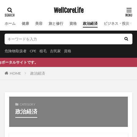
パワーソイミルク
バングラデッシュ
WellCoreLife
ハンスロスリング
パンデミック
ハンドクリーム
ホーム
健康
美容
旅と修行
資格
政治経済
ビジネス・投資
ハンドケア
ハンバーガー
パン酵母
ビーガン
ピークフローメーター
ビーツ
ビーツルート
ビーツルートジュース
ビーツルートの効果
危険物取扱者
CPE
植毛
古民家
資格
ビーツルートの栄養
ヒートスムージー
。
ビートルート
ビーフジャーキー
ビーポーレン
ピーリング
ピアツーピア
ヒアルロン酸
HOME
政治経済
ヒアルロン酸注入
ピカイチ野菜くん
ピカソ
ピグマリオン効果
ビクラムヨガ
ピケティ
ピケティ現象
ビザ申請
ビジネススキル
CATEGORY
ビジネスチャンスの発見
ビジネスモデル
政治経済
ビジネス保険
ビタミン
ビタミンC
ビタミンC誘導体
ビタミンＥ
ビタミン欠乏性貧血
ビッコレ
ピッタ
ビットコイン
ヒポクレチン