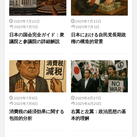
フォーサイト
フォールスコンセンサス効果
フォトケミカル
フキノトウ
ふくらはぎの運動
2025年7月22日
2025年7月15日
2025年7月5日
2025年7月1日
ふすま
ふすま粉パン
プチシワ取り
プチ断食
日本の国会完全ガイド：衆
日本における自民党長期政
プッシュアップ
ブッダ
フッ化物
議院と参議院の詳細解説
権の構造的背景
フッ素入り歯磨き粉
プラーク
ブライアン・R・リトル
プライマリーバランス
プライマリーバランス黒字化
フラクショナルCO2レーザー
フラクショナルレーザー
プラザ合意
プラジミール公園
プラズマローゲン
プラセボ
プラセンタ
ブラックコホシュ
2025年7月8日
2025年6月27日
フラッシュバック
ブラッシング
2025年7月8日
2025年6月20日
フランク・オスキー
フランチャイズ
消費税の経済効果に関する
右翼と左翼：政治思想の基
包括的分析
本的理解
ブランディング
ブランド価値
ブランド化
フリーガン
フリーテストステロン
フリーラジカル