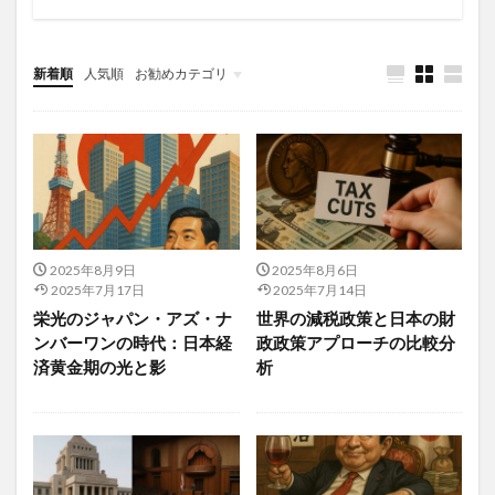
ヒマシ油
ヒュー・バーカー
ビューティーモリンガ
ヒューリスティック
ぴょんぴょん舎
ビル・ゲイツ
新着順
人気順
お勧めカテゴリ
ピルカッター
ビルカバンバ
ビルニュス
Uncategorized
ビル管理会社
ひろめ市場
ひろゆき
ピンピンコロリ
プーアル茶
ブースター接種
ブースティング
ブータ
プーチン
フードデリバリー
ファーストフード
ファイザー
ファイチ
ファイナンシャルプランニング技能士
2025年8月9日
2025年8月6日
2025年7月17日
2025年7月14日
ファクトフルネス
ファスティング
栄光のジャパン・アズ・ナ
世界の減税政策と日本の財
ファットスプレッド
フィードバック
ンバーワンの時代：日本経
政政策アプローチの比較分
フィードバック管理
フィーバーフュー
済黄金期の光と影
析
フィッシングメール
フィッシング詐欺
フィナステリド
ブイヨン
フィランサスエンブリカ
フィルター・バブル
フィンテック
フィンペシア
フェイスマスク
フェヌグリーク
フェリチン鉄