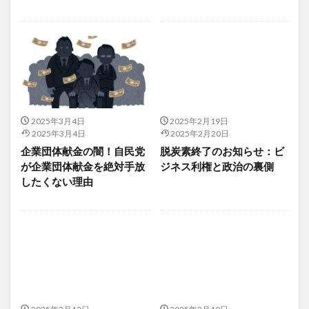
マスク依存症
マスク信者
マスク真理教
マスク雑菌
マスメディア
マタギ
マタニティヨガ
まちがいだらけのサプリ選び
マツォーニ
マックス・ゲルソン
マッサージ
マッチポンプ
マッチングアプリ
マツン
マヌカハニー
マネジメント系
マネタイズ
2025年3月4日
2025年2月19日
マハラノビス距離
まぶたの脂肪取り
ママリーガ
2025年3月4日
2025年2月20日
企業団体献金の闇！自民党
脱炭素終了のお知らせ：ビ
マヤ鉄道
マラソン
マラソンシューズ
が企業団体献金を絶対手放
ジネス利権と政治の裏側
マラソン大会
マリア・モンテッソーリ
したくない理由
マルウェア対策
マルターゼ
マルマン
マンゴー
マンサク
マントラ
マントラ療法
マンネンタケ
ミアテスト
みかん
みかんジュース
みかん果樹農家
みかん栽培
みかん狩り
みかん農家
ミキサー
ミシガン大学消費者態度指数
ミツバチ