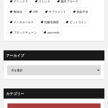
デトックス
ストレス
腸内フローラ
レモン
レモンウォーター
レモン水
勉強法
CPE
サプリメント
勃起不全
レモン水の効果
レンゲ
ローカライズ
ローフード
ローフードダイエット
メンタルヘルス
抗酸化物質
ビットコイン
ローフードのリスク
ローフードの栄養
ブロックチェーン
ayurveda
ローフードの食品
ローフードメニュー
ローブナーコンテスト
ローヤルゼリー
ロウイング
ロシアのパン
ロシア語講座
ロシア軍
アーカイブ
ロジカルノート
ロジスティック回帰
ロッキード事件
ロット生産
ロバート秋山
ロビン・ダンバー
ロペスオブラドール大統領
ロボット
ロボットビジネス支援機構
ロマリンダ
ワーキングメモリー
ワークデイ
ワーケーション
ワーコンディショナ
ワイン
ワクチン
カテゴリー
ワクチンパスポート
ワクチンビジネス
ワクチン利権
ワクチン副作用
ワクチン副反応