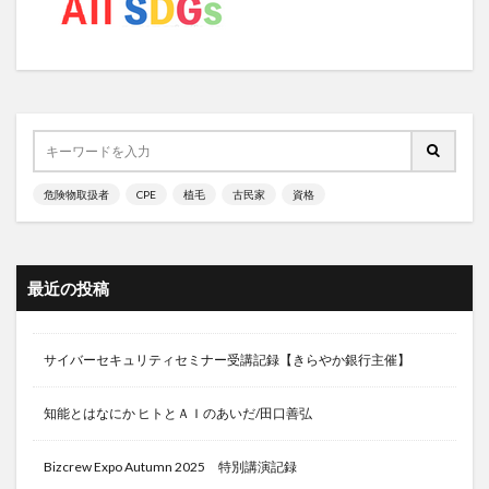
ユダヤに学ぶ
ユダヤの教え
ユダヤの教育
ユダヤ人
ゆるFIRE
ヨーグルト
ヨウ素
ヨウ素酸塩類
ヨガ
ヨガウェア
ヨガスタジオ
ヨヒンベ
よもぎ
ヨモギ
ヨモギの効能
ヨモギ灸
よもぎ茶
よもぎ蒸し
よもにん
ヨルバ族
ラ・フランス
ラーマ10世
ラーメン
危険物取扱者
CPE
植毛
古民家
資格
ライフシフト
ライフスタイル
ライフステージ論
ラウリル硫酸Na
ラウリル硫酸ナトリウム
ラクナ梗塞
ラダー戦略
ラフランス
最近の投稿
ラベリング効果
ランサムウェア攻撃
ランダムフォレスト
ランドパワー
ランナー
サイバーセキュリティセミナー受講記録【きらやか銀行主催】
ランニング
ランニングウォッチ
ランニングシャツ
ランニングパンツ
リーファーコンテナ
知能とはなにか ヒトとＡＩのあいだ/田口善弘
リアス銀座クリニック
リクルート事件
Bizcrew Expo Autumn 2025 特別講演記録
リグロネアエクスプレス
リスキリング
リスクオフ