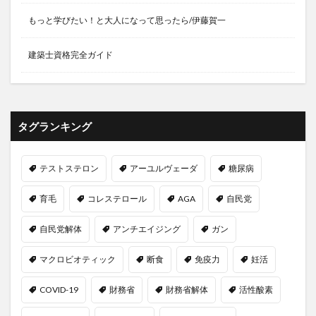
リスクとリターン
リスク管理
リスク選好通貨
もっと学びたい！と大人になって思ったら/伊藤賀一
リセット法
リトアニア
リパーゼ
リバタリアン
リビドー・マックス
リビングウィル
建築士資格完全ガイド
リフォーム
リフレーミング
リミナリティ
リヤド
リュウガン
リラクゼーション
リラクミン
リラックス
リンク集
りんご
タグランキング
リンゴ酢
リンダ・グラットン
リンパ浮腫
リンパ液
リンパ球
リン酸塩
テストステロン
アーユルヴェーダ
糖尿病
ルートプレーニング
ルールベース機械翻訳
育毛
コレステロール
AGA
自民党
ルイボスティー
ルソー
レーガン革命
レコメンドエンジン
レジェンド男優
レシピ
自民党解体
アンチエイジング
ガン
レジリエンスの構築
レスポンシブデザイン
マクロビオティック
断食
免疫力
妊活
レチノール
レッスン
レッドクローバー
レプチン
レプリカティブ・エイジング
COVID-19
財務省
財務省解体
活性酸素
レベルUP・アクティブメイル
レポート
レム睡眠