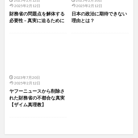
2025年2月12日
2025年2月10日
ミトコンドリア
ミトコンドリア機能障害
2025年2月12日
2025年2月12日
ミドリムシ
ミニマックス法
ミニマムアクセス制度
財務省の問題点を解体する
日本の政治に期待できない
必要性 – 真実に迫るために
理由とは？
ミニマムアクセス米
ミニマルライフ
ミネラル
ミノキシジル
ミラクル・エンザイム
ミルパ農法
ミレットエキス
みんなのFX
ムクゲ
ムンク
ムンクの叫び
ムンク美術館
メアリー バフェット
メキシコ
メキシコペソ
メキシコ政策金利
メキシコ銀行
メソセラピー
メダナボル
メタバース
メタボリックシンドローム
2023年7月20日
2025年2月12日
メタミドホス
メチオニン
メチルメルカプタン
ヤフーニュースから削除さ
メッセンジャーRNA
メッターの瞑想
めまい
れた財務省の不都合な真実
【ザイム真理教】
メラトニン
メロン
メロン果樹農家
メロン栽培
メロン農家
メンタリスト
メンタルケア
メンタルヘルス
メンテナンス
メンデル
もぐさ
モチベーション