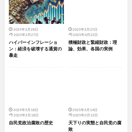
マーガリン
マーク・ザッカーバーグ
マーケティング戦略
マイクロソフト
マイクロソフト エバンジェリスト
マイクロビーズ
マイケル・サンデル
マイナスイオン
マイナスサム
2025年3月28日
2025年3月25日
2025年3月27日
2025年4月23日
マイナチュレ
マイナビ
マイニング
ハイパーインフレーショ
積極財政と緊縮財政：理
マインドコントロール
マインドフルネス
ン：経済を破壊する通貨の
論、効果、各国の実例
暴走
マインドマップ
マオリ
マカ
マカナ
マカの元気
マカプラス
マキベリー
マキベリーパウダー
マクガバン報告
マクロビオティック
マクロビオティックの原則
マクロビオティック入門
マクロビオティック食
マクロファージ
マクロミル
マクロ経済理論
まごころケア食
まごはやさしい
マサ斎藤
2025年3月18日
2025年3月14日
2025年3月18日
2025年3月13日
マシューウォーカー
マスク
マスクの副作用
自民党政治腐敗の歴史
天下りの実態と自民党の腐
マスクメロン
マスク会食
マスク依存
敗