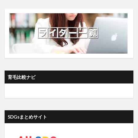
モチベーション管理
もったいない精神
モデルナ
モニター募集
ものづくり幻想
モラルライセンシング効果
モリカケ
モリンガ
モリンガティー
モリンガティーの風味
モリンガパウダー
モリンガ副作用
モリンガ栄養
モリンガ茶
モンテカルロ法
モンテッソーリ
モンテッソーリ教具
モンテッソーリ教育
モンテッソーリ校
モンテディオ山形
ヤクート族
育毛比較ナビ
やはたハミガキ
やよいひめ
やる気
やる気スイッチ
ヤントラ
ユークリッド距離
ユーティリティトークン
ユーティリティ管理
ユーラシア宮城
ユーロ
ユーロの変動要因
ユーロの歴史
ユーロの特徴
ユーロペッグ
SDGsまとめサイト
ユーロ圏
ユヴァル・ノア・ハラリ
ユヴァル・ノア・ハラリ認知革命
ユタ