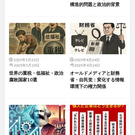
ブロックチェーン
ブロッコリー
構造的問題と政治的背景
ブロッコリースプラウト
プロテアーゼ
プロテイン
プロバイオティクス
プロピレングリコール
プロペシア
プロポザイム
フロン排出抑制法
フンザ
ベーコン
ベーシックインカム
ページランク
ベースタイガー
ベータカロチン
ヘアケア
ヘアドルーチェ
ヘアバース
2025年5月22日
2025年4月24日
ベイズの定理
ベイズ更新
ヘキサナール
2025年5月19日
2025年4月24日
世界の重税・低福祉・政治
オールドメディアと財務
ペコリーノチーズ
ベジタリアン
ペスタロッチ
腐敗国家10選
省・自民党：変化する情報
ペソ切り下げ
ヘッドスパ
ヘッドマッサージ
環境下の権力関係
ペトロダラー
ヘナ
ペパーミント
ヘパリン
ヘパリン類似物質
ペパロニ
ベビーライフ研究所
ヘム鉄
ヘリテージ財団
ペルー
ペルー人参
ヘルスケア
ベルタ葉酸サプリ
ベルタ葉酸マカプラス
ベンチプレス
ヘンプシード