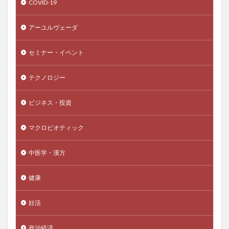
COVID-19
ワクチン差別
ワクチン常設委員会
ワクチン強制
ワクチン意味なし
ワクチン接種
アーユルヴェーダ
ワクチン接種証明書
ワクチン洗脳
わな猟
セミナー・イベント
わな猟免許
わんこそば
わんこそば手形
ゑびや大食堂
一人旅
一問一答
一帯一路
テクノロジー
一日二食
一点突破方式
一物全体
一粒万倍
ビジネス・投資
一級建築士
一般用医薬品
一食抜き
丁宗鉄
七宝人参
三学戒
三島事件
三島由紀夫
マクロビオティック
三心
三日坊主
三本の矢
三種の神器
三笠フーズ
三笠フーズ事件
三酸化クロム
中医学・漢方
上杉謙信
下痢
下関
不健康な食生活
健康
不労所得
不動産バブル
不動産投資
不合格から学ぶ合格法
不妊
不妊治療
不妊症
妊活
不安
不安定狭心症
不安障害
不正アクセス対策
不正アクセス禁止法
不正転売
政治経済