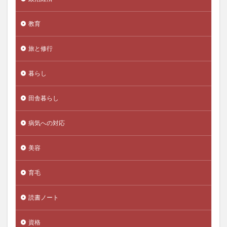
不活性ガス消火設備
不溶性繊維
不眠
不眠症
教育
不知火
不確実性
不老不死
不老長寿
不飽和脂肪酸
世宗大王
世界の一流
世界一周
旅と修行
世界一長寿
世界経済
世界観の拡大
世襲議員
両親
中医学
中国人民元
中国人民銀行
暮らし
中国共産党
中国産食品
中国語の部屋
中庸
田舎暮らし
中庸思考法
中庸解
中抜き
中村天風
丸元康生
丸山眞男
主体的である
主成分分析
病気への対応
久司道夫
乙１
乙2類
乙3類
乙5類
美容
乙6類
乙種消防設備士
乳がん
乳がんスクリーニング
乳がん検査
乳がん検診
育毛
乳糖
乳糖不耐
乳製品価格
乾燥
亀甲船
予想問題集
予防
予防会
予防医学
読書ノート
事実証明
事故米
事故米穀
事業収益
資格
二・二六事件
二日酔い
二次性頭痛