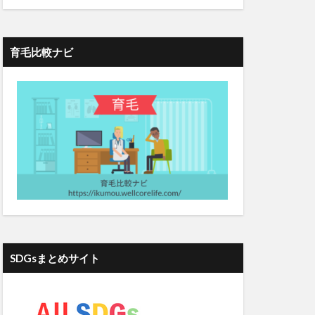
ティクス
ト
ブログ成功
育毛比較ナビ
ーン
ィクス
ベーコン
ヘアドルーチェ
ジタリアン
ヘナ
ヘム鉄
葉酸マカプラス
ストコロナ時代
SDGsまとめサイト
ホットドッグ
ボツリヌス注射
エンス