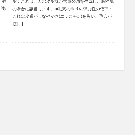
白湯
脂：これは、人の皮脂腺が大量の油を生成し、脂性肌
ポリフェノール
ポリマー紙幣
ポリメラーゼ連鎖反応
ポルノ中
があ
の場合に該当します。 ■毛穴の周りの弾力性の低下：
ホルモンバランス
ホルモン注射
ホルモン注射の効果
ホルモン療
これは皮膚がしなやかさ(エラスチン)を失い、毛穴が
拡 […]
ホロポーテーション
ホワイトニング
ポンカン
ポンドスター
マーク・ザッカーバーグ
マーケティング戦略
マイクロソフト
エバンジェリスト
マイクロビーズ
マイケル・サンデル
マイナスイ
マイナチュレ
マイナビ
マイニング
マインドコントロール
マオリ
マカ
マカナ
マカの元気
マカプラス
マキベ
ー
マクガバン報告
マクロビオティック
マクロビオティックの原則
ク入門
マクロビオティック食
マクロファージ
マクロミル
マ
まごはやさしい
マサ斎藤
マシューウォーカー
マスク
マ
マスク会食
マスク依存
マスク依存症
マスク信者
マスク真
マスメディア
マタギ
マタニティヨガ
まちがいだらけのサプリ選び
ン
マッサージ
マッチポンプ
マッチングアプリ
マツン
マネタイズ
マハラノビス距離
まぶたの脂肪取り
ママリーガ
ラソンシューズ
マラソン大会
マリア・モンテッソーリ
マルウェア