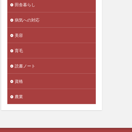
田舎暮らし
人生後半の戦略書
念
人間関係
病気への対応
今を生きる
今治
美容
代替財源
代謝力
企業内組合
育毛
伊藤賀一
築
伝統野菜
読書ノート
ロン
低ヨウ素
低糖質
資格
推進協会
農業
佐藤雅人
素
体外受精
重増加
体重記録
価格戦略