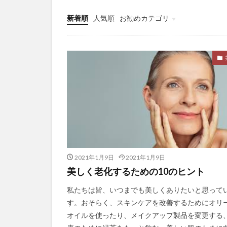
プレシード
新着順
人気順
お勧めカテゴリ
フレンチ・パラド
Uncategorized
ブログ成長
ブロッコリー
プロピレングリコ
ベーシックインカ
ヘアバース
ペスタロッチ
ペパーミント
ヘリテージ財団
2021年1月9日
2021年1月9日
ベンチプレス
美しく老化するための10のヒント
ポートフォリオワ
私たちは皆、いつまでも美しくありたいと思って
ポストハーベスト
す。おそらく、スキンケアを改善するためにオリ
ホットヨガ
オイルを使ったり、メイクアップ製品を変更する
ボディスキャン瞑