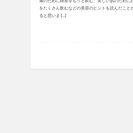
康のために緑茶をもっと飲む、美しい肌のために
ボラティリティ
をたくさん飲むなどの美容のヒントを読んだこと
ポルノ依存症
ると思いま […]
ホルモン補充療法
マーガリン
マイクロソフト 
マイナスサム
マインドマップ
マキベリーパウダ
マクロビオティッ
まごころケア食
マスクメロン
マスク雑菌
マックス・ゲルソ
マネジメント系
マラソン
マ