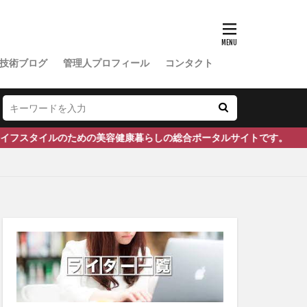
ドバック管理
ヨン
イスマスク
技術ブログ
管理人プロフィール
コンタクト
トケミカル
食
ン・R・リトル
スタイルのための美容健康暮らしの総合ポータルサイトです。
セボ
キー
リーテストステロン
症
フルアクセル
ベル
郵送精子検査キット