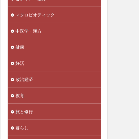
不妊
マクロビオティック
正アクセス禁止法
実性
不老不死
中医学・漢方
世界経済
共産党
健康
丸元康生
妊活
乙5類
乙6類
糖
乳糖不耐
政治経済
実証明
事故米
二酸化塩素ガス
教育
亜硝酸塩
人に好かれる原則
旅と修行
人参
暮らし
人手不足
ナリオ