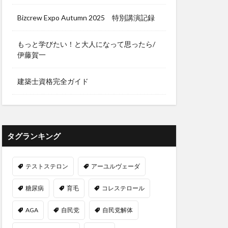
ンネンタケ
Bizcrew Expo Autumn 2025 特別講演記録
り
みかん農家
ア機能障害
もっと学びたい！と大人になって思ったら/
伊藤賀一
ルライフ
みんなのFX
建築士資格完全ガイド
メキシコペソ
センジャーRNA
メロン農家
タグランキング
さ
テストステロン
アーユルヴェーダ
糖尿病
育毛
コレステロール
ガ茶
テッソーリ校
AGA
自民党
自民党解体
スイッチ