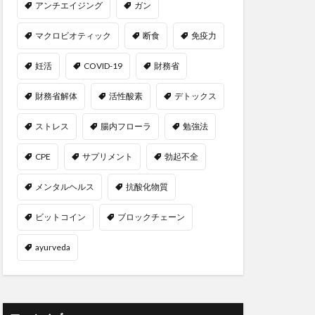
アンチエイジング
ガン
ラシア宮城
マクロビオティック
断食
免疫力
ロ圏
ユダヤの教え
妊活
COVID-19
財務省
ヨガ
ヨガウェア
財務省解体
活性酸素
デトックス
ぎ茶
よもぎ蒸し
ライフスタイル
ストレス
腸内フローラ
勉強法
ー戦略
CPE
サプリメント
勃起不全
ワー
ランナー
ーコンテナ
メンタルヘルス
抗酸化物質
リスクオフ
ビットコイン
ブロックチェーン
パーゼ
ayurveda
リミナリティ
りんご
命