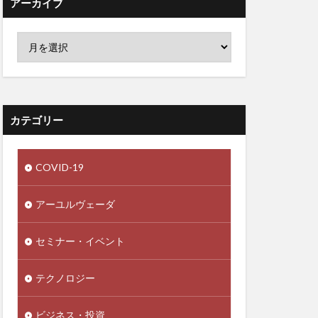
アーカイブ
デザイン
レモン水
ローフードのリスク
ローヤルゼリー
カテゴリー
ティック回帰
ル大統領
COVID-19
イ
ワクチンビジネス
アーユルヴェーダ
会
脳
わな猟
セミナー・イベント
一帯一路
一食抜き
テクノロジー
三本の矢
ビジネス・投資
下関