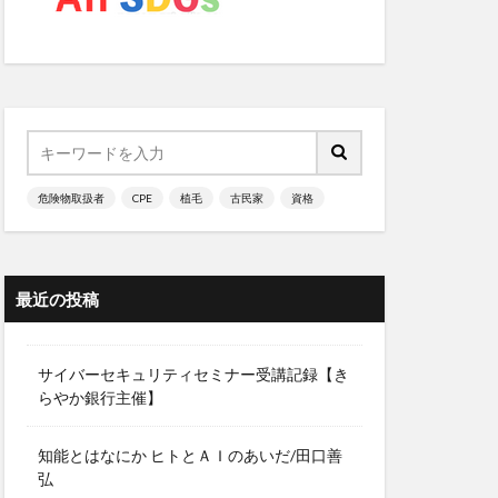
毒
法
リング
オン
マインドフルネス
危険物取扱者
CPE
植毛
古民家
資格
リー
クロ経済理論
最近の投稿
スクの副作用
理教
サイバーセキュリティセミナー受講記録【き
マツォーニ
らやか銀行主催】
マヌカハニー
知能とはなにか ヒトとＡＩのあいだ/田口善
マヤ鉄道
弘
対策