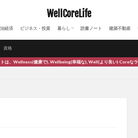
ファスティング
ファットスプレッド
フィードバック
フィー
WellCoreLife
フィッシングメール
フィッシング詐欺
フィナステリド
ブイ
ブリカ
フィルター・バブル
フィンテック
フィンペシア
フェ
治経済
ビジネス・投資
暮らし
読書ノート
建築不動産
フェリチン鉄
フォーサイト
フォールスコンセンサス効果
フォ
田舎暮らし
農業
セミナー・イベント
テクノロジー
ふくらはぎの運動
ふすま
ふすま粉パン
プチシワ取り
プチ断
家
資格
ブッダ
フッ化物
フッ素入り歯磨き粉
プラーク
ブライア
ンス
プライマリーバランス黒字化
フラクショナルCO2レーザー
(健康で), Wellbeing(幸福な), Well(より良い) Coreなライフ
ーザー
プラザ合意
プラジミール公園
プラズマローゲン
プラ
ブラックコホシュ
フラッシュバック
ブラッシング
フランク・オス
ブランディング
ブランド価値
ブランド化
フリーガン
フ
プリマビエ
ブリヤート族
プリンスメロン
プリンツメタル狭心
フルーツ水
フルーツ酵素
ブルートフォース攻撃
プルーニング
ワーク
プルーフオブステーク
プルーフオブワーク
ブルーベリー
ブルガリアヨーグルト
ふるさと納税
フレーバーウォーター
フレー
ブレインクリニック
ブレインフォグ
プレグナクト
プレグナクト