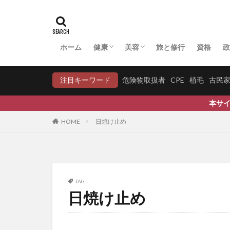
ファクトフルネス
フィーバーフュー
フィランサスエン
ホーム
健康
美容
旅と修行
資格
政
フェヌグリーク
アーユルヴェーダ
マクロビオティック
中医学・漢方
病気への対応
妊活
COVID-19
育毛
育毛比較
フキノトウ
注目キーワード
危険物取扱者
CPE
植毛
古民
プッシュアップ
プライマリーバラ
本サイトは、Wellness
フラクショナルレ
HOME
日焼け止め
プラセンタ
フランチャイズ
フリーラジカル
ブルースリー
TAG
日焼け止め
プルーフ・オブ・
プルアップ
フレーム問題