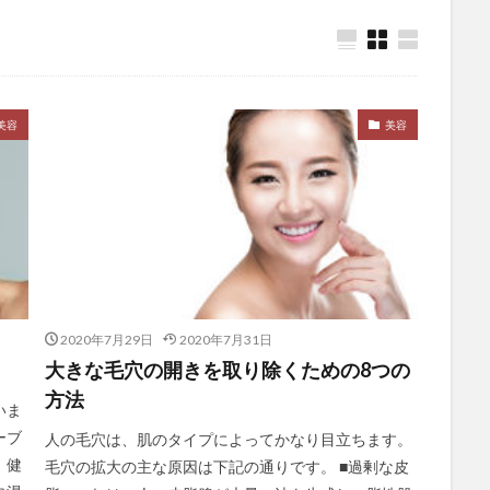
ブレスチェッカー
プレゼンノート
ブレトンウッズ協定
プレバイオ
ックス
フロージュ
ブログ
ブログテーマ
ブログを書くメリッ
プロゲステロン
プロスタグランジン関連薬
ブロック
ブロックチェ
ブロッコリースプラウト
プロテアーゼ
プロテイン
プロバイオテ
美容
美容
ール
プロペシア
プロポザイム
フロン排出抑制法
フンザ
ム
ページランク
ベースタイガー
ベータカロチン
ヘアケア
ベイズの定理
ベイズ更新
ヘキサナール
ペコリーノチーズ
ベ
ペソ切り下げ
ヘッドスパ
ヘッドマッサージ
ペトロダラー
ヘパリン
ヘパリン類似物質
ペパロニ
ベビーライフ研究所
ペルー
ペルー人参
ヘルスケア
ベルタ葉酸サプリ
ベルタ
2020年7月29日
2020年7月31日
ヘンプシード
ポーカー
ポーカープレーヤー
ポートビラ
大きな毛穴の開きを取り除くための8つの
ーカー
ポートフォリオ理論
ポイントご利用券
ほうれい線
ポ
方法
いま
農薬
ホタテラーメン
ボッキメシ
ポックリ
ぼったくり
ーブ
人の毛穴は、肌のタイプによってかなり目立ちます。
ホットヨガスタジオ
ボツリヌス・トキシン注入
ボツリヌストキシン
、健
毛穴の拡大の主な原因は下記の通りです。 ■過剰な皮
想
ボトックス注射
ほどほど養生訓
ポピュリスト
ホモ・サピ