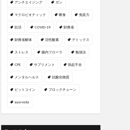
アンチエイジング
ガン
ラシア宮城
マクロビオティック
断食
免疫力
ロ圏
ユダヤの教え
妊活
COVID-19
財務省
ヨガ
ヨガウェア
財務省解体
活性酸素
デトックス
ぎ茶
よもぎ蒸し
ライフスタイル
ストレス
腸内フローラ
勉強法
ー戦略
CPE
サプリメント
勃起不全
ワー
ランナー
ーコンテナ
メンタルヘルス
抗酸化物質
リスクオフ
ビットコイン
ブロックチェーン
パーゼ
ayurveda
リミナリティ
りんご
命