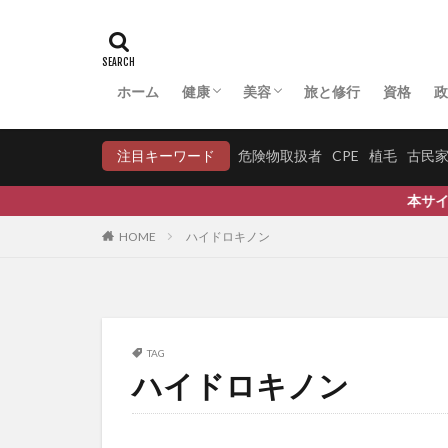
ファクトフルネス
フィーバーフュー
フィランサスエン
ホーム
健康
美容
旅と修行
資格
政
フェヌグリーク
アーユルヴェーダ
マクロビオティック
中医学・漢方
病気への対応
妊活
COVID-19
育毛
育毛比較
フキノトウ
注目キーワード
危険物取扱者
CPE
植毛
古民
プッシュアップ
プライマリーバラ
本サイトは、Wellness
フラクショナルレ
HOME
ハイドロキノン
プラセンタ
フランチャイズ
フリーラジカル
ブルースリー
TAG
ハイドロキノン
プルーフ・オブ・
プルアップ
フレーム問題