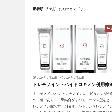
プレシード
新着順
人気順
お勧めカテゴリ
フレンチ・パラド
Uncategorized
ブログ成長
ブロッコリー
プロピレングリコ
ベーシックインカ
ヘアバース
ペスタロッチ
ペパーミント
ヘリテージ財団
2024年5月22日
2024年5月22日
ベンチプレス
トレチノイン・ハイドロキノン併用療
ポートフォリオワ
トレチノインとは トレチノインは、ビタミンA誘
ポストハーベスト
の一種であり、二重結合がすべてトランス型をと
ホットヨガ
レチノイン酸です。別名オールトランスレチノイ
ボディスキャン瞑