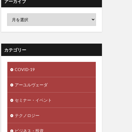
アーカイブ
デザイン
レモン水
ローフードのリスク
ローヤルゼリー
カテゴリー
ティック回帰
ル大統領
COVID-19
イ
ワクチンビジネス
アーユルヴェーダ
会
脳
わな猟
セミナー・イベント
一帯一路
一食抜き
テクノロジー
三本の矢
ビジネス・投資
下関