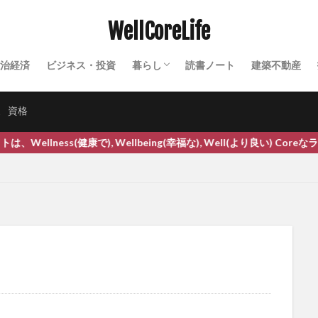
ファスティング
ファットスプレッド
フィードバック
フィー
WellCoreLife
フィッシングメール
フィッシング詐欺
フィナステリド
ブイ
ブリカ
フィルター・バブル
フィンテック
フィンペシア
フェ
治経済
ビジネス・投資
暮らし
読書ノート
建築不動産
フェリチン鉄
フォーサイト
フォールスコンセンサス効果
フォ
田舎暮らし
農業
セミナー・イベント
テクノロジー
ふくらはぎの運動
ふすま
ふすま粉パン
プチシワ取り
プチ断
家
資格
ブッダ
フッ化物
フッ素入り歯磨き粉
プラーク
ブライア
ンス
プライマリーバランス黒字化
フラクショナルCO2レーザー
(健康で), Wellbeing(幸福な), Well(より良い) Coreなライフ
ーザー
プラザ合意
プラジミール公園
プラズマローゲン
プラ
ブラックコホシュ
フラッシュバック
ブラッシング
フランク・オス
ブランディング
ブランド価値
ブランド化
フリーガン
フ
プリマビエ
ブリヤート族
プリンスメロン
プリンツメタル狭心
フルーツ水
フルーツ酵素
ブルートフォース攻撃
プルーニング
ワーク
プルーフオブステーク
プルーフオブワーク
ブルーベリー
ブルガリアヨーグルト
ふるさと納税
フレーバーウォーター
フレー
ブレインクリニック
ブレインフォグ
プレグナクト
プレグナクト