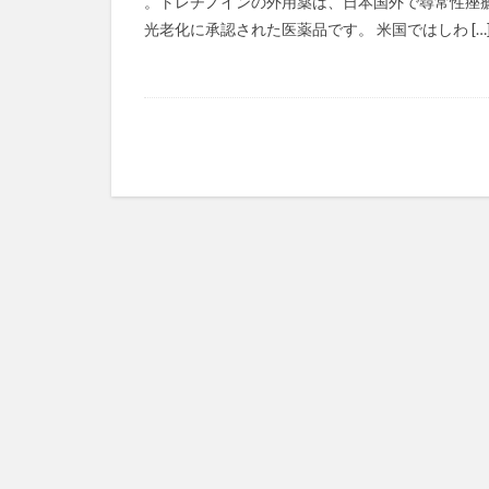
。トレチノインの外用薬は、日本国外で尋常性痤
ボラティリティ
光老化に承認された医薬品です。 米国ではしわ […
ポルノ依存症
ホルモン補充療法
マーガリン
マイクロソフト 
マイナスサム
マインドマップ
マキベリーパウダ
マクロビオティッ
まごころケア食
マスクメロン
マスク雑菌
マックス・ゲルソ
マネジメント系
マラソン
マ