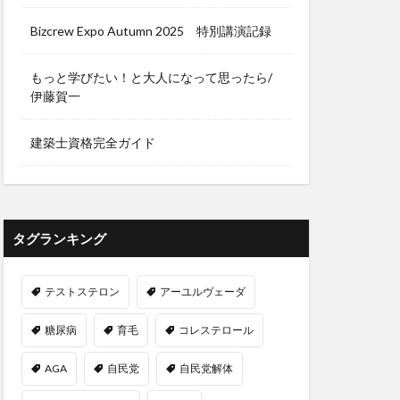
ンネンタケ
Bizcrew Expo Autumn 2025 特別講演記録
り
みかん農家
ア機能障害
もっと学びたい！と大人になって思ったら/
伊藤賀一
ルライフ
みんなのFX
建築士資格完全ガイド
メキシコペソ
センジャーRNA
メロン農家
タグランキング
さ
テストステロン
アーユルヴェーダ
糖尿病
育毛
コレステロール
ガ茶
テッソーリ校
AGA
自民党
自民党解体
スイッチ