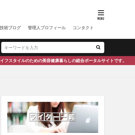
ドバック管理
ヨン
イスマスク
技術ブログ
管理人プロフィール
コンタクト
トケミカル
食
ン・R・リトル
スタイルのための美容健康暮らしの総合ポータルサイトです。
セボ
キー
リーテストステロン
症
フルアクセル
ベル
郵送精子検査キット