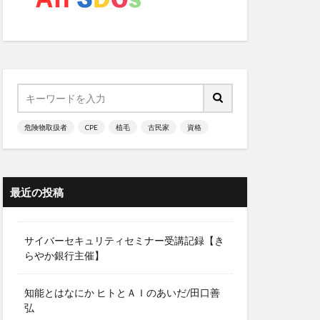
毒
法
リング
オン
マインドフルネス
危険物取扱者
CPE
植毛
古民家
資格
リー
クロ経済理論
最近の投稿
スクの副作用
理教
サイバーセキュリティセミナー受講記録【き
マツォーニ
らやか銀行主催】
マヌカハニー
知能とはなにか ヒトとＡＩのあいだ/田口善
マヤ鉄道
弘
対策