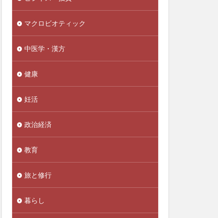
不妊
マクロビオティック
正アクセス禁止法
実性
不老不死
中医学・漢方
世界経済
共産党
健康
丸元康生
妊活
乙5類
乙6類
糖
乳糖不耐
政治経済
実証明
事故米
二酸化塩素ガス
教育
亜硝酸塩
人に好かれる原則
旅と修行
人参
暮らし
人手不足
ナリオ