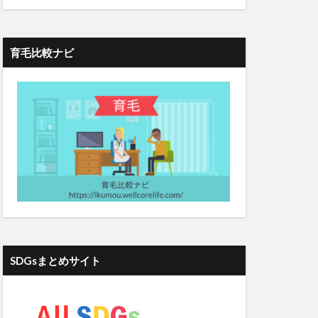
ティクス
ト
ブログ成功
育毛比較ナビ
ーン
ィクス
ベーコン
ヘアドルーチェ
ジタリアン
ヘナ
ヘム鉄
葉酸マカプラス
ストコロナ時代
SDGsまとめサイト
ホットドッグ
ボツリヌス注射
エンス