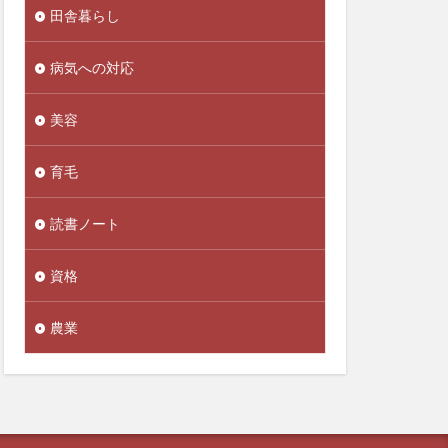
田舎暮らし
人生後半の戦略書
念
人間関係
病気への対応
今を生きる
今治
美容
代替財源
代謝力
企業内組合
育毛
伊藤賀一
築
伝統野菜
読書ノート
ロン
低ヨウ素
低糖質
資格
推進協会
農業
佐藤雅人
素
体外受精
重増加
体重記録
価格戦略