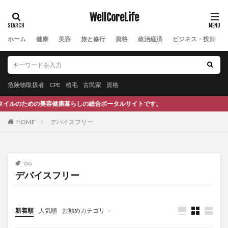
ゴールデンミルク
ゴールド
コールドスタート問題
WellCoreLife
ゴールドの役割
ゴールドフィンガー
ゴールド価格
ホーム
健康
美容
旅と修行
資格
政治経済
ビジネス・投資
ゴールド投資
コイン投げ
ゴクシュラ
ココナッツ
ココナッツオイル
ゴジベリー
コスト
こどもフルーツ青汁
こなゆきコラーゲン
危険物取扱者
CPE
植毛
古民家
資格
コミュニケーション
コミュニケーションDX
スタイルのための美容健康暮らしの総合ポータルサイトです。
コモディティ価格
コモディティ通貨
コラーゲン
コラーゲン粉末
コリン・キャンベル
HOME
デバイスフリー
コルチコステロイド
コルチゾール
コレステロール
コレステロールサプリ
コレステロック
コロナ
TAG
コロナウイルス
コロナうつ
コロナショック
デバイスフリー
コロナバブル
コロナは茶番
コロナワクチン
コロナ利権
コロナ前
コロナ対策
コロナ病床
新着順
人気順
お勧めカテゴリ
コロナ症状
コロナ禍
コロナ禍の生活
Uncategorized