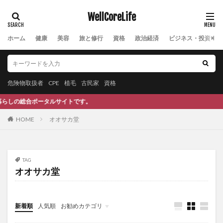
ゴールデンミルク
ゴールド
コールドスタート問題
WellCoreLife
ゴールドの役割
ゴールドフィンガー
ゴールド価格
ホーム
健康
美容
旅と修行
資格
政治経済
ビジネス・投資
ゴールド投資
コイン投げ
ゴクシュラ
ココナッツ
ココナッツオイル
ゴジベリー
コスト
こどもフルーツ青汁
こなゆきコラーゲン
危険物取扱者
CPE
植毛
古民家
資格
コミュニケーション
コミュニケーションDX
の総合ポータルサイトです。
コモディティ価格
コモディティ通貨
コラーゲン
コラーゲン粉末
コリン・キャンベル
HOME
オオサカ堂
コルチコステロイド
コルチゾール
コレステロール
コレステロールサプリ
コレステロック
コロナ
TAG
コロナウイルス
コロナうつ
コロナショック
オオサカ堂
コロナバブル
コロナは茶番
コロナワクチン
コロナ利権
コロナ前
コロナ対策
コロナ病床
新着順
人気順
お勧めカテゴリ
コロナ症状
コロナ禍
コロナ禍の生活
Uncategorized