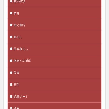
政治経済
タカサブロウ
タカタ
たき火
だてマスク
教育
タルトチェリージュース
タルベンシャハー
たるみじわ
タルムード
ダンスセラピー
旅と修行
タントくん
タンニン酸
タンパク質
ダンマ
ダンマーディッチャ
ダンマバーヌ
チーズケーキ
暮らし
チーム目標
チアシード
チェストベリー
田舎暮らし
チェックリスト
チェルノブイリ博物館
チベットアリモン
チャーチル
チャールズ・エリス
病気への対応
チャクラパウダー
チャットボット
チャップリン
チューリングテスト
ちょい難勉強法
チョコレート
美容
ちりめんじわ
ちんたら運動
ツアーナース
育毛
つみたてNISA
ツムラ
ツルドクダミ
データドリブン経営
データのじかん
読書ノート
データブロック
データマイニング
資格
デールカーネギー
ティーツリーオイル