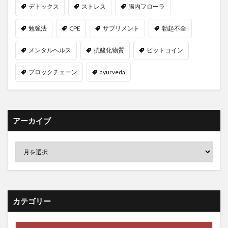
デトックス
ストレス
腸内フローラ
ストックホルム
ストラテジ系
ストレス
ストレスの低減
ストレスマネジメント
勉強法
CPE
サプリメント
勃起不全
ストレス管理
ストレッチ
スパイス
メンタルヘルス
抗酸化物質
ビットコイン
スパムフィルター
スピルリナ
スプリングバレー
ブロックチェーン
ayurveda
スプリンクラー設備
スペースパフォーマンス
スペマン
スポーツドリンク
スマートコントラクト
スマートスピーカー
スマート農業
スマエネ
スマホ中毒
スマホ脳
スムージー
すもも
アーカイブ
すもも果樹農家
スランプ
スリーピングッド
スルフォラファン
スローコア
スロージューサー
セカンドライフ
セキュリティインシデント
セキュリティトークン
セキュリティ人材
セクターローテーション
セサミオイル
セサミンEX
カテゴリー
せとか
ゼネクラ
セブンスデー・アドベンチスト
セミリタイア
セリアック病
セルフケアプラン