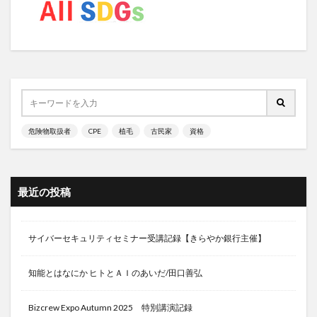
ジバムクティヨガ
ジビエ
ジヒドロテストステロン
シミ消し
ジメチルサルファイド
ジモティー
ジャーナリング
シャープ
シャーマニズム
シャーマン
シャーマンの道具
シャーマン儀式
シャーマン太鼓
じゃじゃ麵
ジャスミン茶
シャタバリ
ジャパン・アズ・ナンバーワン
危険物取扱者
CPE
植毛
古民家
資格
ジャパンソーラーシーリング
シャワー
ジャン・ジグレール
ジャンクフード
シャンプー
しゅうたろう
ジョージオオサワ
ショートニング
最近の投稿
しょうが茶
ジョギング
ジョナサン・シルバータウン
ジョブデポ
サイバーセキュリティセミナー受講記録【きらやか銀行主催】
ジョン・F・ケネディ
ジョンソンエンドジョンソン
シリカ水
シリンジ法
シリンジ法キット
知能とはなにか ヒトとＡＩのあいだ/田口善弘
シルデナフィル
シロダーラ
シンギュラリティー
Bizcrew Expo Autumn 2025 特別講演記録
ジンセノサイド
シンボルグラウンディング問題