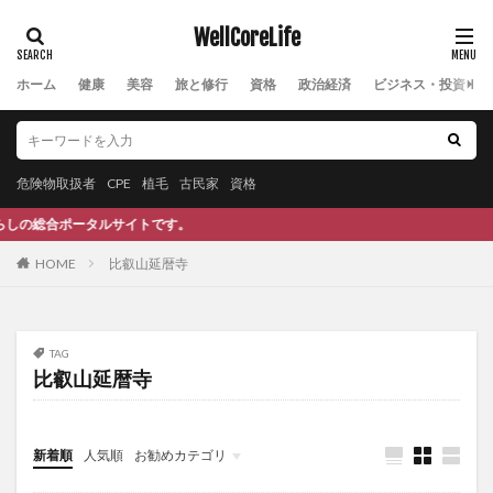
ケンペロール
コーカサス
コーク兄弟
WellCoreLife
コーパス
コーヒー
コーメディカルクラブ
ゴールデンミルク
ゴールド
コールドスタート問題
ホーム
健康
美容
旅と修行
資格
政治経済
ビジネス・投資
ゴールドの役割
ゴールドフィンガー
ゴールド価格
ゴールド投資
コイン投げ
ゴクシュラ
ココナッツ
ココナッツオイル
ゴジベリー
危険物取扱者
CPE
植毛
古民家
資格
コスト
こどもフルーツ青汁
こなゆきコラーゲン
合ポータルサイトです。
コミュニケーション
コミュニケーションDX
HOME
比叡山延暦寺
コモディティ価格
コモディティ通貨
コラーゲン
コラーゲン粉末
コリン・キャンベル
コルチコステロイド
コルチゾール
コレステロール
TAG
比叡山延暦寺
コレステロールサプリ
コレステロック
コロナ
コロナウイルス
コロナうつ
コロナショック
コロナバブル
コロナは茶番
コロナワクチン
新着順
人気順
お勧めカテゴリ
コロナ利権
コロナ前
コロナ対策
コロナ病床
Uncategorized