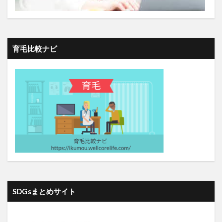
サピエンス全史
サビチェック
サブスク
サプライチェーン
サフラナール
サフラン
サフランクロッカス
サプリ
サプリメント
育毛比較ナビ
サポートベクターマシン
サムスン
サラサラ汗
サラミ
サルデーニャ島
サンゴマ
サンシャイン池崎
サンスクリーンα
サンタローザ
ジークンドー
シートマスク
シーパワー
ジアタロウサージカルマスク
ジアタロウストア
ジアタロウ除菌水
シアリス
ジアリフレ
しあわせの鐘
しいたけ栽培
ジェインメイヤー
ジエチル亜鉛
ジェロントロジー
シカカイ
シグモイド関数
シクロスポリン（Gengraf、Neoral、Sandimmune）
SDGsまとめサイト
シゴトライ
シスチン
シチズンズユナイテッド
シデナ
シナジー
シニア移住