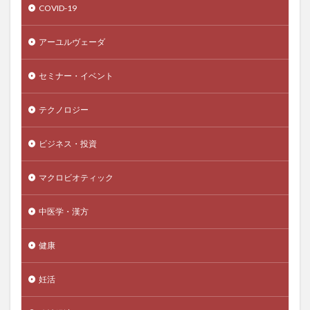
COVID-19
セルフテスト
セルフメディケーション
セルフモニタリング
セロトニン
セロトニン系
アーユルヴェーダ
せんべい
せんべいの作り方
ソーシャルキャピタル
セミナー・イベント
ソーシャルサポート
ソーシャルディスタンス
ソーシャルメディア
ソーセージ
ソイミルク
テクノロジー
ソクラテス
ソフトマックス関数
ソマティック・エイジング
ソルダム
ビジネス・投資
ゾロアスター教
ダーウィン
ダークウェブ
マクロビオティック
ダークマネー
ダートマス会議
ダーナ
ターメリック
ターメリックミルク
タール系色素
中医学・漢方
ターンオーバー
ダイ
ダイアナボル
健康
ダイエット
ダイオキシン
タイバーツ
タイムプレッシャー
タイムマネジメント
タイ国王
妊活
タイ国立銀行
タイ政府
タウタンパク質
ダウンタイム
ダウン症
たかおかまゆみ