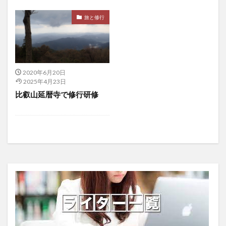
コロナ症状
コロナ禍
コロナ禍の生活
旅と修行
コロナ禍の食生活
コロナ脳
コンセンサスアルゴリズム
コンタクトトレーシング
コンディショナー
コンテナしいたけ栽培
コンテナ栽培
コンテンツベースフィルタリング
2020年6月20日
2025年4月23日
コンバージョン率
コンバイン
コンブチャ
比叡山延暦寺で修行研修
ゴンぺルツの法則
サージカルマスク
サーチュイン
サーチュイン遺伝子
サーベルタイガー
サイトカイン
サイバーセキュリティ
サイバーテロ
サイバー攻撃
サイバー犯罪
サイバー空間
ザイム真理教
サウジアラビア
サウナ
さがほのか
さくらんぼ
サクランボ栽培
サクランボ苗木
さくら検査研究所
ザクロ
ささない鍼
サスタノン
サステナビリティ
サッカリンNa
サトシナカモト
サバイバルスキル