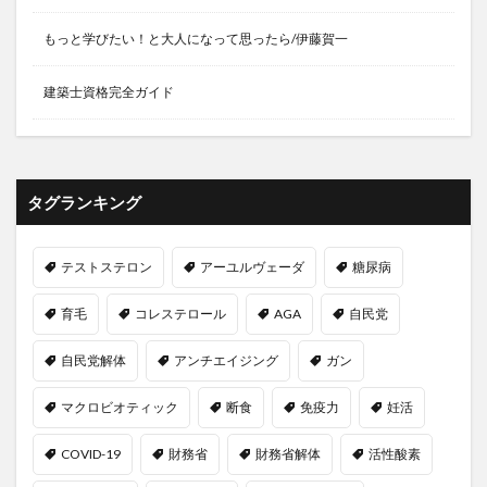
ズーグレア
スーパー
スーパーの裏側
もっと学びたい！と大人になって思ったら/伊藤賀一
スーパーフード
スーパーフルーツ
ズーム疲れ
スイカ
スイカジュース
スイカの種
建築士資格完全ガイド
スイカ栽培
スイカ狩り
スイカ苗
スイカ農家
スイス
スイスフラン
スイスフランショック
スイス国立銀行
スィング
スカイベリー
タグランキング
スカルプケア
ずかんたね
スキンケア
スクラーゼ
スクリーン
スクワット
テストステロン
アーユルヴェーダ
糖尿病
スケーリング
スコータイ王朝
スタミナ
育毛
コレステロール
AGA
自民党
スタンフォード
スタンフォード大学
スタンフォード式
スタンフォード式朝食
スッポン
自民党解体
アンチエイジング
ガン
スッポンのさばき方
スッポンの栄養
マクロビオティック
断食
免疫力
妊活
スッポンの養殖
スッポン鍋
ステーキング
ステーブルコイン
スティーブ・ジョブズ
COVID-19
財務省
財務省解体
活性酸素
ストーリー投資
ストックオプション