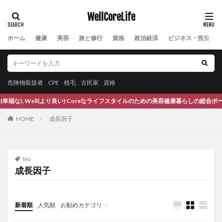
ゴールデンミルク
ゴールド
コールドスタート問題
WellCoreLife
ゴールドの役割
ゴールドフィンガー
ゴールド価格
ホーム
健康
美容
旅と修行
資格
政治経済
ビジネス・投資
ゴールド投資
コイン投げ
ゴクシュラ
ココナッツ
ココナッツオイル
ゴジベリー
コスト
こどもフルーツ青汁
こなゆきコラーゲン
危険物取扱者
CPE
植毛
古民家
資格
コミュニケーション
コミュニケーションDX
福な), Well(より良い) Coreなライフスタイルのための美容健康暮らしの総合ポータルサイト
コモディティ価格
コモディティ通貨
コラーゲン
コラーゲン粉末
コリン・キャンベル
HOME
成長因子
コルチコステロイド
コルチゾール
コレステロール
コレステロールサプリ
コレステロック
コロナ
TAG
コロナウイルス
コロナうつ
コロナショック
成長因子
コロナバブル
コロナは茶番
コロナワクチン
コロナ利権
コロナ前
コロナ対策
コロナ病床
新着順
人気順
お勧めカテゴリ
コロナ症状
コロナ禍
コロナ禍の生活
Uncategorized