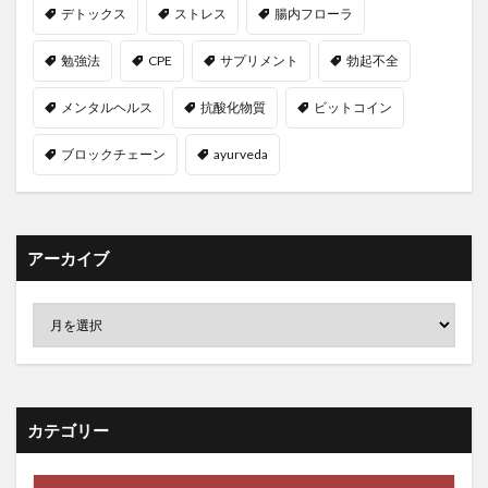
デトックス
ストレス
腸内フローラ
ストックホルム
ストラテジ系
ストレス
ストレスの低減
ストレスマネジメント
勉強法
CPE
サプリメント
勃起不全
ストレス管理
ストレッチ
スパイス
メンタルヘルス
抗酸化物質
ビットコイン
スパムフィルター
スピルリナ
スプリングバレー
ブロックチェーン
ayurveda
スプリンクラー設備
スペースパフォーマンス
スペマン
スポーツドリンク
スマートコントラクト
スマートスピーカー
スマート農業
スマエネ
スマホ中毒
スマホ脳
スムージー
すもも
アーカイブ
すもも果樹農家
スランプ
スリーピングッド
スルフォラファン
スローコア
スロージューサー
セカンドライフ
セキュリティインシデント
セキュリティトークン
セキュリティ人材
セクターローテーション
セサミオイル
セサミンEX
カテゴリー
せとか
ゼネクラ
セブンスデー・アドベンチスト
セミリタイア
セリアック病
セルフケアプラン