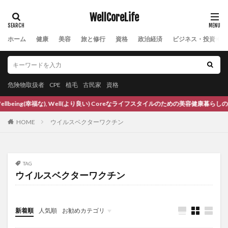
ケンペロール
コーカサス
コーク兄弟
WellCoreLife
コーパス
コーヒー
コーメディカルクラブ
ゴールデンミルク
ゴールド
コールドスタート問題
ホーム
健康
美容
旅と修行
資格
政治経済
ビジネス・投資
ゴールドの役割
ゴールドフィンガー
ゴールド価格
ゴールド投資
コイン投げ
ゴクシュラ
ココナッツ
ココナッツオイル
ゴジベリー
危険物取扱者
CPE
植毛
古民家
資格
コスト
こどもフルーツ青汁
こなゆきコラーゲン
ing(幸福な), Well(より良い) Coreなライフスタイルのための美容健康暮らしの総合ポー
コミュニケーション
コミュニケーションDX
HOME
ウイルスベクターワクチン
コモディティ価格
コモディティ通貨
コラーゲン
コラーゲン粉末
コリン・キャンベル
コルチコステロイド
コルチゾール
コレステロール
TAG
ウイルスベクターワクチン
コレステロールサプリ
コレステロック
コロナ
コロナウイルス
コロナうつ
コロナショック
コロナバブル
コロナは茶番
コロナワクチン
新着順
人気順
お勧めカテゴリ
コロナ利権
コロナ前
コロナ対策
コロナ病床
Uncategorized