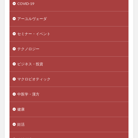
COVID-19
セルフテスト
セルフメディケーション
セルフモニタリング
セロトニン
セロトニン系
アーユルヴェーダ
せんべい
せんべいの作り方
ソーシャルキャピタル
セミナー・イベント
ソーシャルサポート
ソーシャルディスタンス
ソーシャルメディア
ソーセージ
ソイミルク
テクノロジー
ソクラテス
ソフトマックス関数
ソマティック・エイジング
ソルダム
ビジネス・投資
ゾロアスター教
ダーウィン
ダークウェブ
マクロビオティック
ダークマネー
ダートマス会議
ダーナ
ターメリック
ターメリックミルク
タール系色素
中医学・漢方
ターンオーバー
ダイ
ダイアナボル
健康
ダイエット
ダイオキシン
タイバーツ
タイムプレッシャー
タイムマネジメント
タイ国王
妊活
タイ国立銀行
タイ政府
タウタンパク質
ダウンタイム
ダウン症
たかおかまゆみ