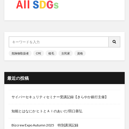
ジバムクティヨガ
ジビエ
ジヒドロテストステロン
シミ消し
ジメチルサルファイド
ジモティー
ジャーナリング
シャープ
シャーマニズム
シャーマン
シャーマンの道具
シャーマン儀式
シャーマン太鼓
じゃじゃ麵
ジャスミン茶
シャタバリ
ジャパン・アズ・ナンバーワン
危険物取扱者
CPE
植毛
古民家
資格
ジャパンソーラーシーリング
シャワー
ジャン・ジグレール
ジャンクフード
シャンプー
しゅうたろう
ジョージオオサワ
ショートニング
最近の投稿
しょうが茶
ジョギング
ジョナサン・シルバータウン
ジョブデポ
サイバーセキュリティセミナー受講記録【きらやか銀行主催】
ジョン・F・ケネディ
ジョンソンエンドジョンソン
シリカ水
シリンジ法
シリンジ法キット
知能とはなにか ヒトとＡＩのあいだ/田口善弘
シルデナフィル
シロダーラ
シンギュラリティー
Bizcrew Expo Autumn 2025 特別講演記録
ジンセノサイド
シンボルグラウンディング問題