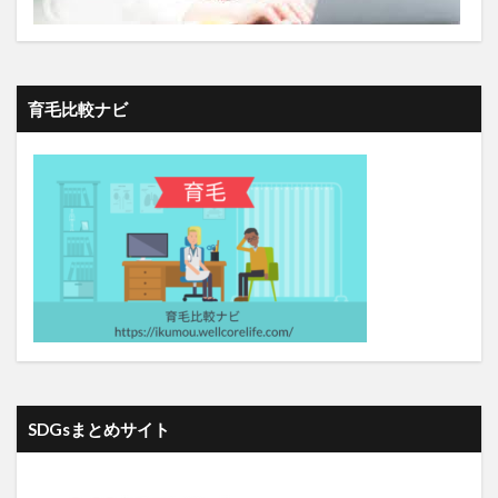
サピエンス全史
サビチェック
サブスク
サプライチェーン
サフラナール
サフラン
サフランクロッカス
サプリ
サプリメント
育毛比較ナビ
サポートベクターマシン
サムスン
サラサラ汗
サラミ
サルデーニャ島
サンゴマ
サンシャイン池崎
サンスクリーンα
サンタローザ
ジークンドー
シートマスク
シーパワー
ジアタロウサージカルマスク
ジアタロウストア
ジアタロウ除菌水
シアリス
ジアリフレ
しあわせの鐘
しいたけ栽培
ジェインメイヤー
ジエチル亜鉛
ジェロントロジー
シカカイ
シグモイド関数
シクロスポリン（Gengraf、Neoral、Sandimmune）
SDGsまとめサイト
シゴトライ
シスチン
シチズンズユナイテッド
シデナ
シナジー
シニア移住