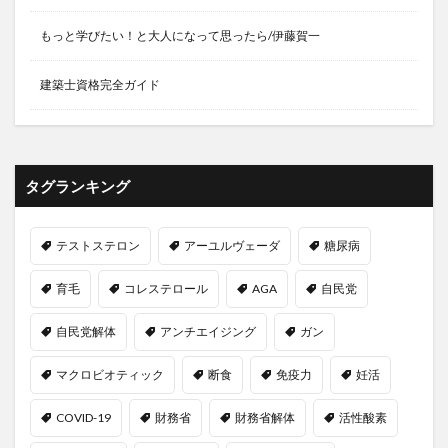
ズーグレア
スーパー
スーパーの裏側
もっと学びたい！と大人になって思ったら/伊藤賀一
スーパーフード
スーパーフルーツ
ズーム疲れ
スイカ
スイカジュース
スイカの種
建築士資格完全ガイド
スイカ栽培
スイカ狩り
スイカ苗
スイカ農家
スイス
スイスフラン
スイスフランショック
スイス国立銀行
スィング
スカイベリー
タグランキング
スカルプケア
ずかんたね
スキンケア
スクラーゼ
スクリーン
スクワット
テストステロン
アーユルヴェーダ
糖尿病
スケーリング
スコータイ王朝
スタミナ
育毛
コレステロール
AGA
自民党
スタンフォード
スタンフォード大学
スタンフォード式
スタンフォード式朝食
スッポン
自民党解体
アンチエイジング
ガン
スッポンのさばき方
スッポンの栄養
マクロビオティック
断食
免疫力
妊活
スッポンの養殖
スッポン鍋
ステーキング
ステーブルコイン
スティーブ・ジョブズ
COVID-19
財務省
財務省解体
活性酸素
ストーリー投資
ストックオプション