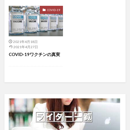
コロナ症状
コロナ禍
コロナ禍の生活
COVID-19
コロナ禍の食生活
コロナ脳
コンセンサスアルゴリズム
コンタクトトレーシング
コンディショナー
コンテナしいたけ栽培
コンテナ栽培
コンテンツベースフィルタリング
2021年4月18日
2021年4月27日
コンバージョン率
コンバイン
コンブチャ
COVID-19ワクチンの真実
ゴンぺルツの法則
サージカルマスク
サーチュイン
サーチュイン遺伝子
サーベルタイガー
サイトカイン
サイバーセキュリティ
サイバーテロ
サイバー攻撃
サイバー犯罪
サイバー空間
ザイム真理教
サウジアラビア
サウナ
さがほのか
さくらんぼ
サクランボ栽培
サクランボ苗木
さくら検査研究所
ザクロ
ささない鍼
サスタノン
サステナビリティ
サッカリンNa
サトシナカモト
サバイバルスキル