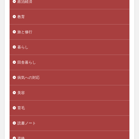
政治経済
タカサブロウ
タカタ
たき火
だてマスク
教育
タルトチェリージュース
タルベンシャハー
たるみじわ
タルムード
ダンスセラピー
旅と修行
タントくん
タンニン酸
タンパク質
ダンマ
ダンマーディッチャ
ダンマバーヌ
チーズケーキ
暮らし
チーム目標
チアシード
チェストベリー
田舎暮らし
チェックリスト
チェルノブイリ博物館
チベットアリモン
チャーチル
チャールズ・エリス
病気への対応
チャクラパウダー
チャットボット
チャップリン
チューリングテスト
ちょい難勉強法
チョコレート
美容
ちりめんじわ
ちんたら運動
ツアーナース
育毛
つみたてNISA
ツムラ
ツルドクダミ
データドリブン経営
データのじかん
読書ノート
データブロック
データマイニング
資格
デールカーネギー
ティーツリーオイル