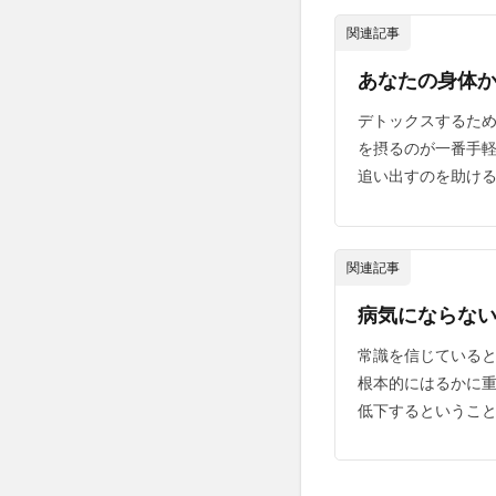
人の心を動かす
「朝
関連記事
のフ
人参ジュース
ァス
人材の流出
あなたの身体か
ティ
ン
人生の価値観
デトックスするため
グ」
人生戦略
人
を摂るのが一番手
で酵
人間関係管理力
素を
追い出すのを助ける
たっ
仕事に役立つ心理
ぷり
令和の米騒動
補給
する
関連記事
企業再生
企
5
伊達政宗
休
病気にならない生
若い
伝統食
伝説
肌は
常識を信じていると
低体温
低周
「よ
根本的にはるかに重
い
低糖質パン
低下するということ
油」
住居確保
佐
から
作ら
体の歪み
体
れる