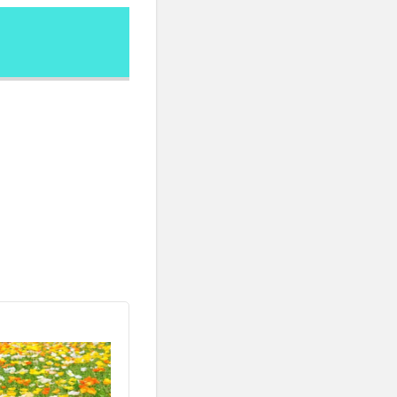
重増加
体重記録
価格戦略
修行
倦怠感
健康保険法
断
健康長寿
傾向と対策
免疫システム
中心主義教育
所巡礼
同体的責任
再エネ技術
ギー
写経
ナ
出力レベル
分散学習