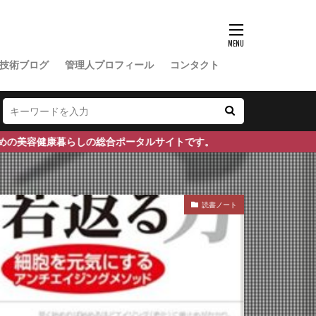
マヤ鉄道
対策
ンネンタケ
技術ブログ
管理人プロフィール
コンタクト
り
みかん農家
ア機能障害
ルライフ
らしの総合ポータルサイトです。
みんなのFX
メキシコペソ
読書ノート
センジャーRNA
メロン農家
さ
ガ茶