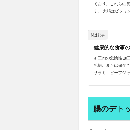
分散投資
分
ており、これらの
す。 大腸はビタミ
前島 誠
前立
前立腺肥大
副作用
副反
関連記事
労働力減少
健康的な食事
効果
勃起不
勉強脳
勉強
加工肉の危険性 加
動脈血ガス検査
乾燥、または保存
サラミ、ビーフジャ
区切り打ち
医薬品の販売
南妙法蓮華経
単細胞生物
腸のデト
卵屋eggg
卵
原発性頭痛
双極性障害