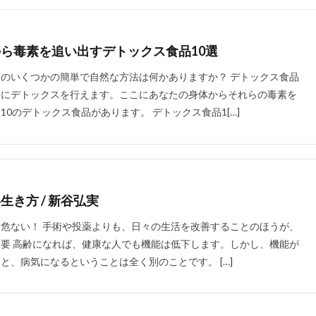
人を動かす
人を動かす原則
人を変える原則
人を説得する原則
人参りんごジュース
人口減少
人工授精
人工無能
人工知能
人材不足
人材確保
人格主義
人民元
人生100年
人生シ
ら毒素を追い出すデトックス食品10選
人生の最終章
人生の選択肢
人生を変える授業
人生を楽しむ
のいくつかの簡単で自然な方法は何かありますか？ デトックス食品
的ネットワークの拡大
人的資本への投資
人間ドック
人間平等の理
軽にデトックスを行えます。ここにあなたの身体からそれらの毒素を
人類
人類の幸福
人類の進化
人類進化
人類進化論
10のデトックス食品があります。 デトックス食品1[…]
学
仕入先
付箋
仙人
仙人修行
仙台
仙台院
仮想通貨
任期
企業イメージの悪化
企業倒産
企業内社労士
業団体献金
企業型確定拠出年金
企業文化
伊予柑
伊藤和弘
日の過ごし方
休職
会社更生法
会社法
伝承野菜
伝統建
き方 / 新谷弘実
伝達カ
低GI値
低GI食品
低グリセミック
低テストステ
危ない！ 手術や投薬よりも、日々の生活を改善することのほうが、
波治療
低温人間
低炭水化物
低炭水化物ダイエット
低福祉
要 高齢になれば、健康な人でも機能は低下します。しかし、機能が
低糖質ふすま粉パン
低血糖
低酸素症
低酸素血症
住まい教育
と、病気になるということは全く別のことです。 […]
々木小次郎
佐久間象山
佐川急便事件
佐藤一斎
佐藤錦
内から若返るアンチエイジング 125歳まで元気に生きる
体内時計
体内酵