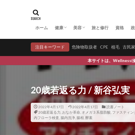
マネジメント系
マラソン
マ
マルターゼ
ホーム
健康
美容
旅と修行
資格
政
ミアテスト
アーユルヴェーダ
マクロビオティック
中医学・漢方
病気への対応
妊活
COVID-19
育毛
育毛比較
ミキサー
ミ
注目キーワード
危険物取扱者
CPE
植毛
古民
ミドリムシ
本サイトは、Wellness(健康で), Wellbei
ミネラル
ミ
ムクゲ
ムン
メキシコ政策金利
20歳若返る力 / 新谷弘実
メタボリックシン
メッターの瞑想
2022年4月17日
2022年4月17日
読書ノート
メンタリスト
20歳若返る力
,
おなか革命
,
オメガ３系脂肪酸
,
ファスティン
モチベーション
内フローラ検査
,
腸内洗浄
,
腸相
,
酵素
ものづくり幻想
モリンガティーの