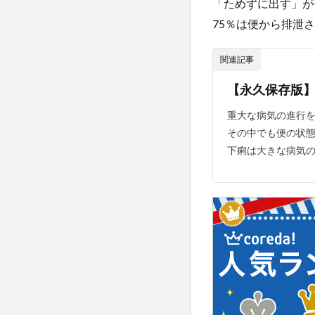
「ためずに出す」が
口腔内悪臭
75％は便から排泄
古家大祐
古
古民家暮らし
関連記事
右派政治
右
【永久保存版
合格体験記
同調圧力
同
重大な病気の進行
その中でも便の状態
呼吸器合胞体ウイ
下痢は大きな病気の
品川スキンケアク
哲学からのメッセ
善玉コレステロー
四国
四国一
固定種
国会
国民代表機能
国際通貨体制
地中海料理