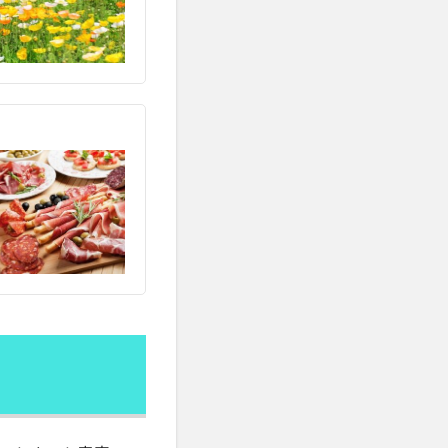
利益計算
がんの転移
副交感神経優位
加齢
労働組合
強法
勉強熱心
化
貿易協定
医薬品
協調行動
単回帰分析
子凍結
原油価格
選挙制度
用
口腔乾燥症