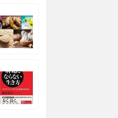
人参
人手不足
ナリオ
人生後半の戦略書
念
人間関係
今を生きる
今治
代替財源
代謝力
企業内組合
伊藤賀一
築
伝統野菜
ロン
低ヨウ素
低糖質
推進協会
佐藤雅人
素
体外受精