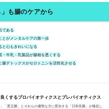
体温を上げると健康になる
体組成の改善
体脂肪
体臭
体
何首烏
作図技術
作業改善技術
併用療法
依存症
し」も腸のケアから
の状態
便秘
保湿
信用リスク管理
修了試験
修己治人
個人所得・支出
個別受注生産
個別教育
個性主義
倒産
点である
精巣
健やか総本舗亀山堂
健全な経済のための市民
健康の七大条件
ことがメンタルケアの第一歩
康常識
健康指導士
健康日本21
健康法
健康管理
健康診
幻覚
傲慢さ
債務の株式化
債務残高
債務比率
債務減免
ると心もきれいになる
学者
優光泉
充電サイクル
充電時間
先祖伝来種
免疫
質・牛乳・乳製品が腸相を悪くする
力アップ
免疫力低下
免疫療法
免疫細胞
免疫革命
児童
と腸デトックスがセロトニンを活性化させる
発達
全昌院
全社DX
全解工連
全額返金保証
八十八ヶ
公募債
公平性の欠如
公衆衛生
六味地黄丸
六根清浄
共
脂肪
内視鏡検査
円安
円形脱毛症
円高
再エネ100宣言
再加工リスト
再新再生プロセス
再生不良性貧血
再生可能エネル
を良くするプロバイオティクスとプレバイオティクス
三男
冬虫夏草
冷え性
冷え性の原因
冷房病
冷蔵コンテ
ト
分子栄養学
分散化
分散型システム
分散型台帳技術
菌」「悪玉菌」とそれらの優勢な方に変化する「日和見菌」が棲息し