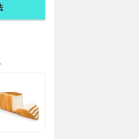
りんご
法
命
デザイン
レモン水
ローフードのリスク
。
ローヤルゼリー
ティック回帰
ル大統領
イ
ワクチンビジネス
会
脳
わな猟
一帯一路