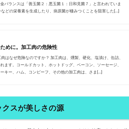
断本能
列車
初期体験
利主義
利権まみれ
利権政治
黄金バランスは「善玉菌２：悪玉菌１：日和見菌７」と言われていま
ンなどの栄養素を生成したり、病原菌が棲みつくことを阻害した[…]
腺
前立腺がん
前立腺がんのリスク
前立腺がんの予防
前立腺
前頭線維性脱毛症
剥脱障害
剪定
剪定方法
副交感神経
応
副業
副腎疲労
力道山
加工肉
加藤鷹
加谷珪一
労働基準法
労働安全衛生法
労働所得
労働時間
労働社会保険
のために。加工肉の危険性
全
勃起困難
勃起障害
勉強
勉強内容
勉強方法
勉
術
動悸
動機づけ
動物性たんぱく質
動的回復法
動脈硬
工肉はなぜ危険なのですか？ 加工肉は、燻製、硬化、塩漬け、缶詰、
勝俣誠
化学物質
化石燃料
化石燃料輸入コスト
北米自由
されます。コールドカット、ホットドッグ、ベーコン、ソーセージ、
ーキー、ハム、コンビーフ、その他の加工肉は、さま[…]
医師会
医療介護制度
医者に殺されない47の心得
医者依存症
医食同源
千葉県
半兵衛炭焼塾
卑弥呼
協調フィルタリング
南清貴
南部守行
単一ニューロン層
単一通貨
単味薬
印象操作
危機管理
危険性
危険物取扱者
卵のちから
卵
ックスが美しさの源
巣
厚生年金保険法
原価管理
原価計算
原因
原子力発電
去勢
参政党
参政党の公約
参政党の政策
参議院
参議院
反ワクチン
反応行動
収縮期圧
受注生産
受粉
口癖の活