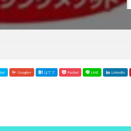
モンテッソーリ
モンテッソーリ教具
モンテッソーリ教育
モン
ヤクート族
やはたハミガキ
やよいひめ
やる気
やる気
ークリッド距離
ユーティリティトークン
ユーティリティ管理
ユー
ロの変動要因
ユーロの歴史
ユーロの特徴
ユーロペッグ
ユー
ハラリ
ユヴァル・ノア・ハラリ認知革命
ユタ
ユダヤに学ぶ
ユダヤ人
ゆるFIRE
ヨーグルト
ヨウ素
ヨウ素酸塩類
ヨヒンベ
よもぎ
ヨモギ
ヨモギの効能
ヨモギ灸
よも
ルバ族
ラ・フランス
ラーマ10世
ラーメン
ライフシフト
ラウリル硫酸Na
ラウリル硫酸ナトリウム
ラクナ梗塞
ラダ
ラベリング効果
ランサムウェア攻撃
ランダムフォレスト
ランドパ
ランニングウォッチ
ランニングシャツ
ランニングパンツ
リーファ
ック
リクルート事件
リグロネアエクスプレス
リスキリング
リスク管理
リスク選好通貨
リセット法
リトアニア
リ
リビドー・マックス
リビングウィル
リフォーム
リフレーミング