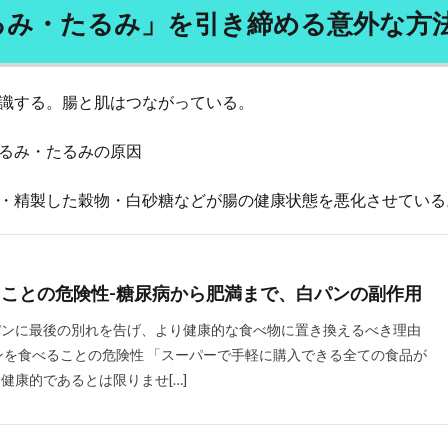
ウガン
リラクゼーション
リラクミン
リラックス
リンク集
るみ・たるみ」を引き締める意外な方
ンダ・グラットン
リンパ浮腫
リンパ液
リンパ球
リン酸塩
グ
ルールベース機械翻訳
ルイボスティー
ルソー
レーガン革
ン
レジェンド男優
レシピ
レジリエンスの構築
レスポンシブ
識する。腸と肌はつながっている。
レッスン
レッドクローバー
レプチン
レプリカティブ・エイジング
るみ・たるみの原因
ティブメイル
レポート
レム睡眠
レモン
レモンウォーター
レンゲ
ローカライズ
ローフード
ローフードダイエット
・精製した穀物・白砂糖などが腸の健康状態を悪化させている
ローフードの食品
ローフードメニュー
ローブナーコンテスト
ロシアのパン
ロシア語講座
ロシア軍
ロジカルノート
ロジス
ロット生産
ロバート秋山
ロビン・ダンバー
ロペスオブラドー
ことの危険性-糖尿病から肥満まで、白パンの副作用
ボットビジネス支援機構
ロマリンダ
ワーキングメモリー
ワークデ
パンに最後の別れを告げ、より健康的な食べ物に置き換えるべき理由
ワーコンディショナ
ワイン
ワクチン
ワクチンパスポート
ンを食べることの危険性 「スーパーで手軽に購入できる全ての食品が
ワクチン副作用
ワクチン副反応
ワクチン差別
ワクチン常設委員
健康的であるとは限りませ[…]
ワクチン意味なし
ワクチン接種
ワクチン接種証明書
ワクチン洗
わんこそば
わんこそば手形
ゑびや大食堂
一人旅
一問一答