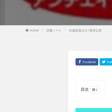
モンテカルロ法
モンテディオ山形
ヤントラ
ユ
ユーロ
ユー
HOME
読書ノート
20歳若返る力 / 新谷弘実
ユヴァル・ノア・
ユダヤの教育
ヨガスタジオ
よもにん
ヨ
ライフステージ論
ラフランス
ランニング
目次
リアス銀座クリニ
1
リスクとリターン
「体
リバタリアン
のゆ