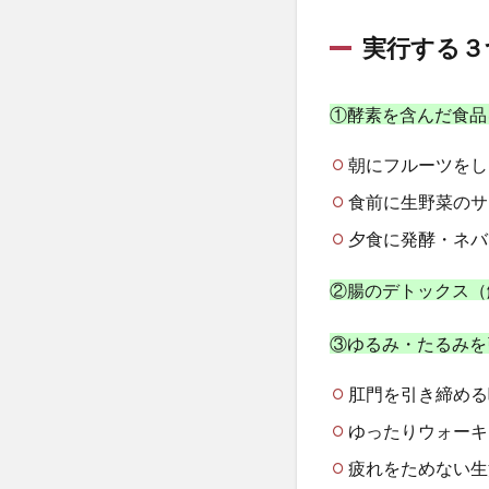
一日二食
一
し」
も腸
丁宗鉄
七宝
実行する３
のケ
三種の神器
アか
ら
不健康な食生活
①酵素を含んだ食品
3
不妊治療
不
腸
朝にフルーツをし
不正転売
不
の
食前に生野菜のサ
不老長寿
不
デ
ト
世界観の拡大
夕食に発酵・ネバ
ッ
中国産食品
ク
②腸のデトックス（
ス
丸山眞男
主
が
乙種消防設備士
③ゆるみ・たるみを
美
乳製品価格
し
さ
肛門を引き締める
事故米穀
事
の
ゆったりウォーキ
二酸化鉛
五
源
亜鉛
亜麻仁
疲れをためない生
4