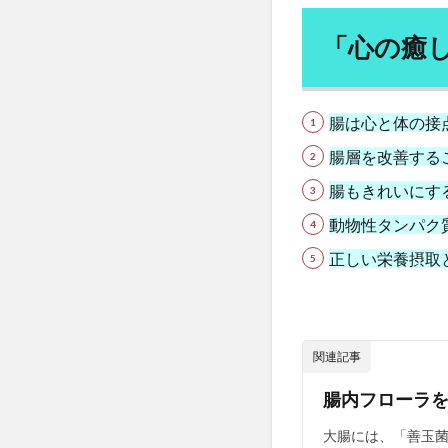
体液
体温
体験記
何花
「心の癒
価格設定
便
個人情報保護法
腸は心と体の接
偉人伝
停留
腸層を改善する
健康寿命
健
備蓄米
催眠
腸もきれいにす
億万長者
儒
動物性タンパク
免疫力
免疫
正しい栄養摂取
入浴
全人的
八味地黄丸
共感力
内臓
関連記事
再エネ賦課金
腸内フローラ
写経会
冬木
分子栄養セラピス
大腸には、「善玉