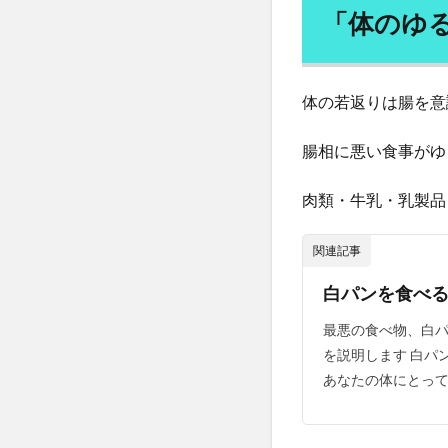
る
リヤド
リュ
「体のゆ
み・
リンゴ酢
リ
たる
ルートプレーニン
み」
を引
レコメンドエンジ
体の若返りは腸を意
き締
レチノール
める
腸相に悪い食事がゆ
意外
レベルUP・アク
な方
レモン水の効果
法
肉類・牛乳・乳製品
ローフードの栄養
1.1
ロウイング
実行
関連記事
する
ロッキード事件
白パンを食べる
３つ
ロボット
ロ
のポ
最悪の食べ物、白
ワーケーション
イン
を説明します 白パ
ト
ワクチン利権
あなたの体にとって
2
ワクチン強制
「心
わな猟免許
の癒