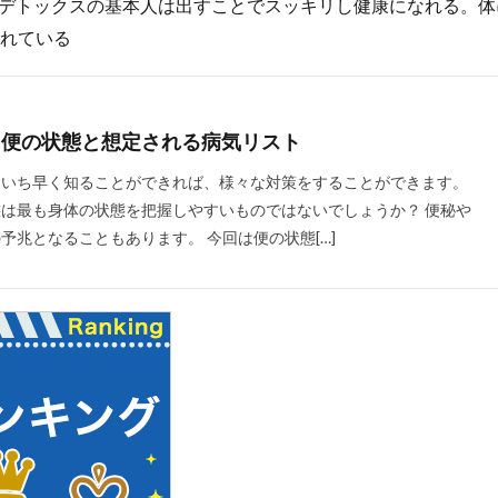
デトックスの基本人は出すことでスッキリし健康になれる。体
口腔衛生
口臭
口臭のメカニズム
口臭の主要原因
古古古米
されている
民家
古民家カフェ
古民家の建築的特徴
古民家の歴史
古民家
古民家鑑定士
古米
古米臭
可溶性繊維
右から左へのシャン
翼
右翼と左翼
右翼の活動
右翼の特徴
吃音
吃音症
】便の状態と想定される病気リスト
合格発表
吉田典生
吉田松陰
同調ストラテジー
同調ダンス
調行動
名医
名誉仙人
君津市
吹き矢
味の素
味噌
をいち早く知ることができれば、様々な対策をすることができます。
は最も身体の状態を把握しやすいものではないでしょうか？ 便秘や
ルス
呼吸困難
命の格差
和スイーツ
和食レストラン
品
予兆となることもあります。 今回は便の状態[…]
リニック
品川美容外科
品質
品質管理
品質管理技術
哲
ージ
唱題行
商品リスティング
商品企画
商家型古民家
ル
善行と悪行
喘息
喘息の予防
喘息の原因
喘息の症状
周
回復ヨガ
回避
因果関係不明
団地
困難から学ぶ
国会議員
国会議員の居眠り
国内旅行
国家資格
国対委
国民年金法
国民所得倍増計画
国民皆保険制度
国際バカロレア校
国際配送
土壁
土曜参禅会
在庫管理
地中海式
地中海
地中海食
地政学
地政学的リスク
地方分権化
地方活性化