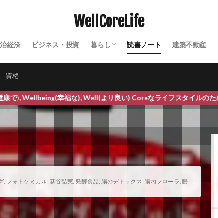
マネタイズ
マハラノビス距離
まぶたの脂肪取り
ママリーガ
WellCoreLife
ラソンシューズ
マラソン大会
マリア・モンテッソーリ
マルウェア
マルマン
マンゴー
マンサク
マントラ
マントラ療法
マ
治経済
ビジネス・投資
暮らし
読書ノート
建築不動産
みかん
みかんジュース
みかん果樹農家
みかん栽培
みかん狩
田舎暮らし
農業
セミナー・イベント
テクノロジー
シガン大学消費者態度指数
ミツバチ
ミトコンドリア
ミトコンドリ
家
資格
ミニマックス法
ミニマムアクセス制度
ミニマムアクセス米
ミニマ
ng(幸福な), Well(より良い) Coreなライフスタイルのための美容健康暮
ノキシジル
ミラクル・エンザイム
ミルパ農法
ミレットエキス
ク
ムンクの叫び
ムンク美術館
メアリー バフェット
メキシコ
メキシコ銀行
メソセラピー
メダナボル
メタバース
ドローム
メタミドホス
メチオニン
メチルメルカプタン
メッ
めまい
メラトニン
メロン
メロン果樹農家
メロン栽培
メンタルケア
メンタルヘルス
メンテナンス
メンデル
もぐ
グ
,
フォトケミカル
,
新谷弘実
,
発酵食品
,
腸のデトックス
,
腸内フローラ
,
腸
モチベーション管理
もったいない精神
モデルナ
モニター募集
モラルライセンシング効果
モリカケ
モリンガ
モリンガティー
風味
モリンガパウダー
モリンガ副作用
モリンガ栄養
モリン