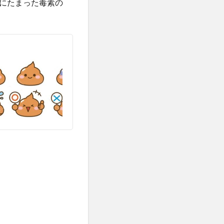
にたまった毒素の
古古米
再生
ト
右归丸
合併症
同調効果
川スキンクリニック
学
商法
問題集
喫煙
嘔吐
困難への挑戦
員長
国際資格
式食事
地方消滅危機