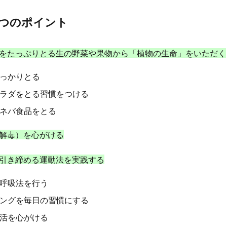
点突破方式
一物全体
一粒万倍
一級建築士
一般用医薬品
人参
三学戒
三島事件
三島由紀夫
三心
三日坊主
つのポイント
三笠フーズ
三笠フーズ事件
三酸化クロム
上杉謙信
下痢
不労所得
不動産バブル
不動産投資
不合格から学ぶ合格法
をたっぷりとる生の野菜や果物から「植物の生命」をいただく
妊症
不安
不安定狭心症
不安障害
不正アクセス対策
不
っかりとる
活性ガス消火設備
不溶性繊維
不眠
不眠症
不知火
不確
ラダをとる習慣をつける
飽和脂肪酸
世宗大王
世界の一流
世界一周
世界一長寿
世襲議員
両親
中医学
中国人民元
中国人民銀行
中国
ネバ食品をとる
中国語の部屋
中庸
中庸思考法
中庸解
中抜き
中村天風
解毒）を心がける
体的である
主成分分析
久司道夫
乙１
乙2類
乙3類
乳がん
乳がんスクリーニング
乳がん検査
乳がん検診
乳
引き締める運動法を実践する
乾燥
亀甲船
予想問題集
予防
予防会
予防医学
事
呼吸法を行う
業収益
二・二六事件
二日酔い
二次性頭痛
二級建築士
ングを毎日の習慣にする
味子
五味常明
五百羅漢
五葷
五観の偈
亜塩素酸塩類
油
交互浴
交感神経
京せんべい
京都
人とのつながり
活を心がける