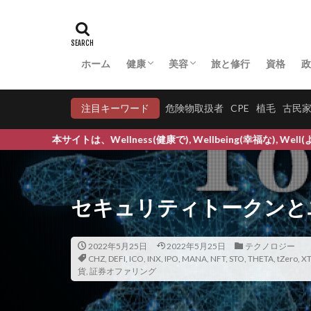
マネジメント系
マラソン
マ
マルターゼ
ホーム
健康
美容
旅と修行
資格
政
ミアテスト
アーユルヴェーダ
マクロビオティック
中医学・漢方
病気への対応
妊活
COVID-19
育毛
育毛比較
ミキサー
ミ
注目キーワード
危険物取扱者
CPE
植毛
古民
ミドリムシ
ellness(健康で), Wellbeing(幸福な), Well(より良い) C
ミネラル
ミ
ムクゲ
ムン
メキシコ政策金利
セキュリティトークンと
メタボリックシン
メッターの瞑想
2022年5月25日
2022年5月25日
テクノロジー
メンタリスト
CHZ
,
DEFI
,
ICO
,
INX
,
IPO
,
MANA
,
NFT
,
STO
,
THETA
,
tZero
,
X
モチベーション
貨
,
証券オファリング
ものづくり幻想
モリンガティーの