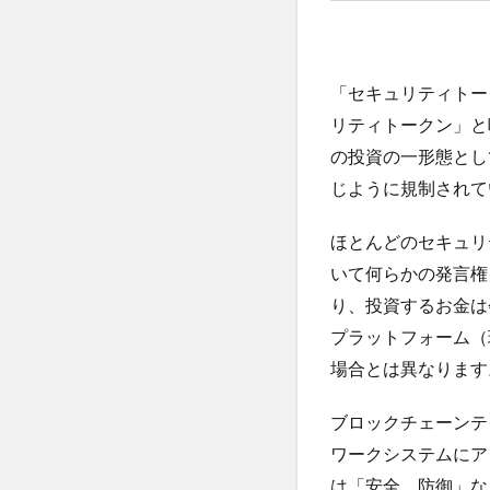
良の
口腔内悪臭
NFT
古家大祐
古
トー
クン
古民家暮らし
「セキュリティトー
右派政治
右
8
リティトークン」と
セ
合格体験記
の投資の一形態とし
キ
同調圧力
同
じように規制されて
ュ
リ
呼吸器合胞体ウイ
テ
ほとんどのセキュリ
品川スキンケアク
ィ
いて何らかの発言権
哲学からのメッセ
ト
ー
り、投資するお金は
善玉コレステロー
ク
プラットフォーム（
四国
四国一
ン
場合とは異なります
と
固定種
国会
ユ
国民代表機能
ー
ブロックチェーンテ
テ
国際通貨体制
ワークシステムにアク
ィ
地中海料理
は「安全、防御」な
リ