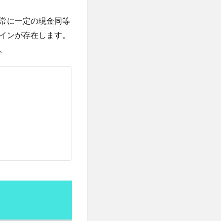
利益計算
がんの転移
常に一定の現金同等
インが存在します。
副交感神経優位
。
加齢
労働組合
強法
勉強熱心
化
貿易協定
医薬品
協調行動
単回帰分析
子凍結
原油価格
選挙制度
用
口腔乾燥症