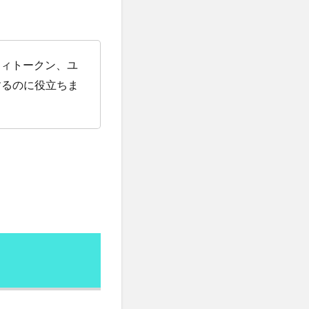
りんご
命
ティトークン、ユ
デザイン
するのに役立ちま
レモン水
ローフードのリスク
ローヤルゼリー
ティック回帰
ル大統領
イ
ワクチンビジネス
会
脳
わな猟
一帯一路