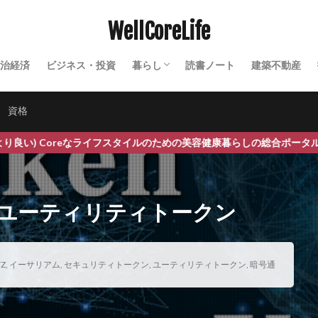
マネタイズ
マハラノビス距離
まぶたの脂肪取り
ママリーガ
WellCoreLife
ラソンシューズ
マラソン大会
マリア・モンテッソーリ
マルウェア
マルマン
マンゴー
マンサク
マントラ
マントラ療法
マ
治経済
ビジネス・投資
暮らし
読書ノート
建築不動産
みかん
みかんジュース
みかん果樹農家
みかん栽培
みかん狩
田舎暮らし
農業
セミナー・イベント
テクノロジー
シガン大学消費者態度指数
ミツバチ
ミトコンドリア
ミトコンドリ
家
資格
ミニマックス法
ミニマムアクセス制度
ミニマムアクセス米
ミニマ
oreなライフスタイルのための美容健康暮らしの総合ポータルサイトです。
ノキシジル
ミラクル・エンザイム
ミルパ農法
ミレットエキス
ク
ムンクの叫び
ムンク美術館
メアリー バフェット
メキシコ
メキシコ銀行
メソセラピー
メダナボル
メタバース
ユーティリティトークン
ドローム
メタミドホス
メチオニン
メチルメルカプタン
メッ
めまい
メラトニン
メロン
メロン果樹農家
メロン栽培
メンタルケア
メンタルヘルス
メンテナンス
メンデル
もぐ
TZ
,
イーサリアム
,
セキュリティトークン
,
ユーティリティトークン
,
暗号通
モチベーション管理
もったいない精神
モデルナ
モニター募集
モラルライセンシング効果
モリカケ
モリンガ
モリンガティー
風味
モリンガパウダー
モリンガ副作用
モリンガ栄養
モリン