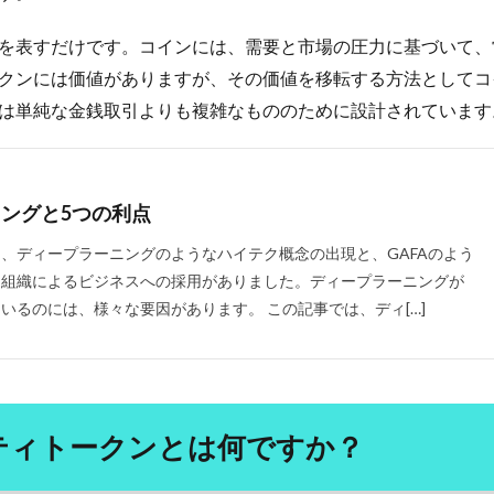
断本能
列車
初期体験
利主義
利権まみれ
利権政治
腺
前立腺がん
前立腺がんのリスク
前立腺がんの予防
前立腺
を表すだけです。コインには、需要と市場の圧力に基づいて、
クンには価値がありますが、その価値を移転する方法としてコ
前頭線維性脱毛症
剥脱障害
剪定
剪定方法
副交感神経
は単純な金銭取引よりも複雑なもののために設計されています
応
副業
副腎疲労
力道山
加工肉
加藤鷹
加谷珪一
労働基準法
労働安全衛生法
労働所得
労働時間
労働社会保険
全
勃起困難
勃起障害
勉強
勉強内容
勉強方法
勉
術
動悸
動機づけ
動物性たんぱく質
動的回復法
動脈硬
ングと5つの利点
勝俣誠
化学物質
化石燃料
化石燃料輸入コスト
北米自由
、ディープラーニングのようなハイテク概念の出現と、GAFAのよう
医師会
医療介護制度
医者に殺されない47の心得
医者依存症
な組織によるビジネスへの採用がありました。ディープラーニングが
いるのには、様々な要因があります。 この記事では、ディ[…]
医食同源
千葉県
半兵衛炭焼塾
卑弥呼
協調フィルタリング
南清貴
南部守行
単一ニューロン層
単一通貨
単味薬
印象操作
危機管理
危険性
危険物取扱者
卵のちから
卵
巣
厚生年金保険法
原価管理
原価計算
原因
原子力発電
ティトークンとは何ですか？
去勢
参政党
参政党の公約
参政党の政策
参議院
参議院
反ワクチン
反応行動
収縮期圧
受注生産
受粉
口癖の活