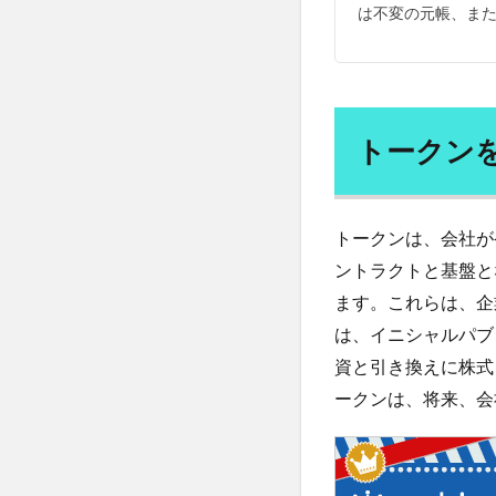
人の心を動かす
は不変の元帳、また
クン
人参ジュース
とコ
イ
人材の流出
ン：
人生の価値観
これ
らは
人生戦略
人
トークン
同じ
人間関係管理力
よう
で全
仕事に役立つ心理
く別
トークンは、会社が
令和の米騒動
物で
ントラクトと基盤と
企業再生
企
す
ます。これらは、企
伊達政宗
休
4
は、イニシャルパブリ
セキ
伝統食
伝説
ュリ
資と引き換えに株式
低体温
低周
ティ
ークンは、将来、会
低糖質パン
トー
クン
住居確保
佐
とは
体の歪み
体
何で