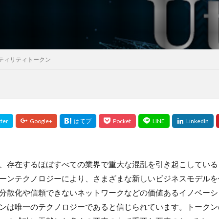
モンテッソーリ
モンテッソーリ教具
モンテッソーリ教育
モン
ヤクート族
やはたハミガキ
やよいひめ
やる気
やる気
ークリッド距離
ユーティリティトークン
ユーティリティ管理
ユー
ロの変動要因
ユーロの歴史
ユーロの特徴
ユーロペッグ
ユー
ティリティトークン
ハラリ
ユヴァル・ノア・ハラリ認知革命
ユタ
ユダヤに学ぶ
ユダヤ人
ゆるFIRE
ヨーグルト
ヨウ素
ヨウ素酸塩類
ヨヒンベ
よもぎ
ヨモギ
ヨモギの効能
ヨモギ灸
よも
ルバ族
ラ・フランス
ラーマ10世
ラーメン
ライフシフト
ラウリル硫酸Na
ラウリル硫酸ナトリウム
ラクナ梗塞
ラダ
ラベリング効果
ランサムウェア攻撃
ランダムフォレスト
ランドパ
ランニングウォッチ
ランニングシャツ
ランニングパンツ
リーファ
、存在するほぼすべての業界で重大な混乱を引き起こしている
ック
リクルート事件
リグロネアエクスプレス
リスキリング
ーンテクノロジーにより、さまざまな新しいビジネスモデルを
リスク管理
リスク選好通貨
リセット法
リトアニア
リ
分散化や信頼できないネットワークなどの価値あるイノベーシ
リビドー・マックス
リビングウィル
リフォーム
リフレーミング
ンは唯一のテクノロジーであると信じられています。トークン