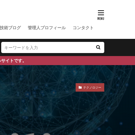
マヤ鉄道
対策
ンネンタケ
技術ブログ
管理人プロフィール
コンタクト
り
みかん農家
ア機能障害
ルライフ
みんなのFX
メキシコペソ
テクノロジー
センジャーRNA
メロン農家
さ
ガ茶