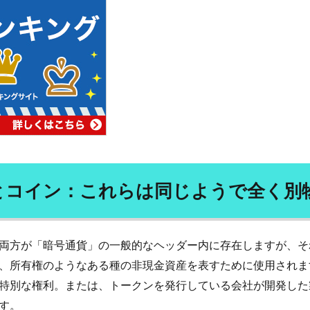
体温を上げると健康になる
体組成の改善
体脂肪
体臭
体
何首烏
作図技術
作業改善技術
併用療法
依存症
の状態
便秘
保湿
信用リスク管理
修了試験
修己治人
個人所得・支出
個別受注生産
個別教育
個性主義
倒産
精巣
健やか総本舗亀山堂
健全な経済のための市民
健康の七大条件
康常識
健康指導士
健康日本21
健康法
健康管理
健康診
幻覚
傲慢さ
債務の株式化
債務残高
債務比率
債務減免
学者
優光泉
充電サイクル
充電時間
先祖伝来種
免疫
力アップ
免疫力低下
免疫療法
免疫細胞
免疫革命
児童
とコイン：これらは同じようで全く別
発達
全昌院
全社DX
全解工連
全額返金保証
八十八ヶ
公募債
公平性の欠如
公衆衛生
六味地黄丸
六根清浄
共
脂肪
内視鏡検査
円安
円形脱毛症
円高
再エネ100宣言
両方が「暗号通貨」の一般的なヘッダー内に存在しますが、そ
再加工リスト
再新再生プロセス
再生不良性貧血
再生可能エネル
、所有権のようなある種の非現金資産を表すために使用されま
三男
冬虫夏草
冷え性
冷え性の原因
冷房病
冷蔵コンテ
特別な権利。または、トークンを発行している会社が開発した
ト
分子栄養学
分散化
分散型システム
分散型台帳技術
す。