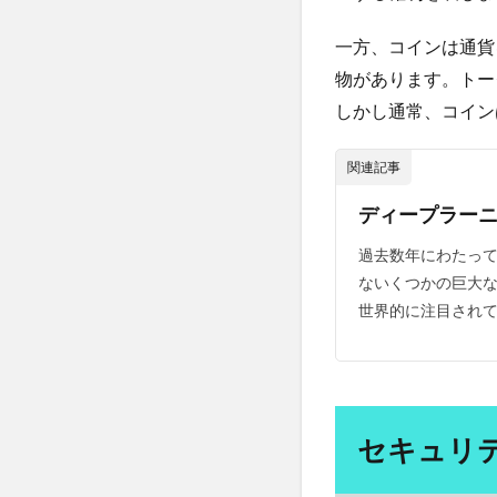
ICO
分散投資
分
はど
前島 誠
前立
一方、コインは通貨
のよ
うに
物があります。トー
前立腺肥大
機能
しかし通常、コイン
副作用
副反
しま
す
労働力減少
か？
関連記事
効果
勃起不
7
勉強脳
勉強
ディープラーニ
NFT
動脈血ガス検査
過去数年にわたって
トー
区切り打ち
クン
ないくつかの巨大
とは
世界的に注目されて
医薬品の販売
何で
南妙法蓮華経
す
か？
単細胞生物
7.1
卵屋eggg
卵
考慮
セキュリ
原発性頭痛
すべ
双極性障害
き最