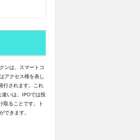
人参
人手不足
ナリオ
人生後半の戦略書
念
人間関係
今を生きる
今治
代替財源
代謝力
クンは、スマートコ
企業内組合
はアクセス権を表し
伊藤賀一
発行されます。これ
築
伝統野菜
な違いは、IPOでは投
ロン
低ヨウ素
け取ることです。ト
低糖質
ができます。
推進協会
佐藤雅人
素
体外受精