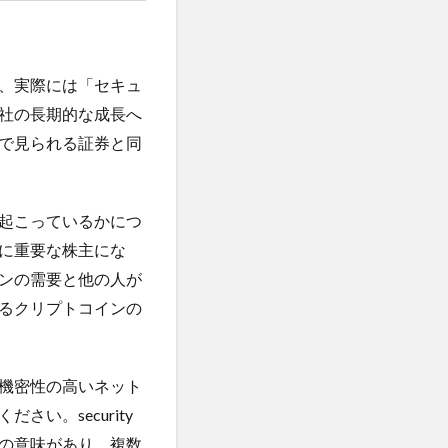
古古米
再生
ト
右归丸
、実際には「セキュ
合併症
社の長期的な成長へ
同調効果
で見られる証券と同
川スキンクリニック
起こっているかにつ
学
に重要な株主にな
商法
問題集
ンの需要と他の人が
喫煙
嘔吐
るクリプトコインの
困難への挑戦
員長
国際資格
機密性の高いネット
式食事
い。security
地方消滅危機
の意味があり、複数