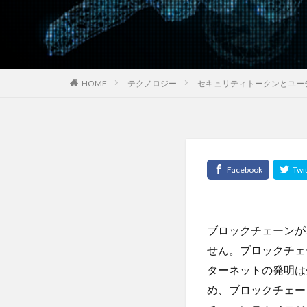
モンテカルロ法
モンテディオ山形
ヤントラ
ユ
ユーロ
ユー
HOME
テクノロジー
セキュリティトークンとユー
ユヴァル・ノア・
ユダヤの教育
ヨガスタジオ
よもにん
ヨ
ライフステージ論
ラフランス
ランニング
ブロックチェーンが
リアス銀座クリニ
せん。ブロックチェ
リスクとリターン
ターネットの発明は
リバタリアン
め、ブロックチェー