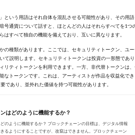
点突破方式
一物全体
一粒万倍
一級建築士
一般用医薬品
人参
三学戒
三島事件
三島由紀夫
三心
三日坊主
」という用語はそれ自体を混乱させる可能性があり、その用語
三笠フーズ
三笠フーズ事件
三酸化クロム
上杉謙信
下痢
暗号通貨について話すと、ほとんどの人はそれらすべてを1つ
不労所得
不動産バブル
不動産投資
不合格から学ぶ合格法
らはすべて独自の機能を備えており、互いに異なります。
妊症
不安
不安定狭心症
不安障害
不正アクセス対策
不
活性ガス消火設備
不溶性繊維
不眠
不眠症
不知火
不確
かの種類があります。ここでは、セキュリティトークン、ユー
飽和脂肪酸
世宗大王
世界の一流
世界一周
世界一長寿
ついて説明します。セキュリティトークンは投資の一形態であ
世襲議員
両親
中医学
中国人民元
中国人民銀行
中国
ィリティトークンを利用できます。一方、非代替トークンは、
中国語の部屋
中庸
中庸思考法
中庸解
中抜き
中村天風
能なトークンです。これは、アーティストが作品を収益化でき
体的である
主成分分析
久司道夫
乙１
乙2類
乙3類
は重要であり、並外れた価値を持つ可能性があります。
乳がん
乳がんスクリーニング
乳がん検査
乳がん検診
乳
乾燥
亀甲船
予想問題集
予防
予防会
予防医学
事
業収益
二・二六事件
二日酔い
二次性頭痛
二級建築士
ーンはどのように機能するか？
味子
五味常明
五百羅漢
五葷
五観の偈
亜塩素酸塩類
どのように機能するか？ ブロックチェーンの目標は、デジタル情報
油
交互浴
交感神経
京せんべい
京都
人とのつながり
できるようにすることですが、改竄はできません。ブロックチェーン