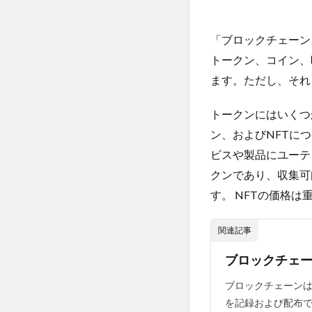
一日二食
一
ン
業
丁宗鉄
七宝
「ブロックチェーン
界
三種の神器
と
トークン、コイン、
不健康な食生活
ト
ます。ただし、それ
ー
不妊治療
不
ク
不正転売
不
ン
トークンにはいくつ
不老長寿
不
ン、およびNFTに
2
世界観の拡大
ト
ビスや製品にユーテ
ー
中国産食品
クンであり、収集可
ク
丸山眞男
主
す。 NFTの価格
ン
を
乙種消防設備士
理
関連記事
乳製品価格
解
事故米穀
事
す
ブロックチェ
る
二酸化鉛
五
ブロックチェーンは
3
亜鉛
亜麻仁
を記録および配布
トー