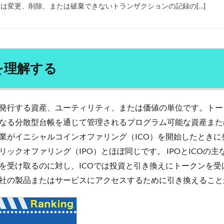
人を動かす
人を動かす原則
人を変える原則
人を説得する原則
は変更、削除、または破棄できないトランザクションの記録の[…]
人参りんごジュース
人口減少
人工授精
人工無能
人工知能
人材不足
人材確保
人格主義
人民元
人生100年
人生シ
人生の最終章
人生の選択肢
人生を変える授業
人生を楽しむ
的ネットワークの拡大
人的資本への投資
人間ドック
人間平等の理
を理解する
人類
人類の幸福
人類の進化
人類進化
人類進化論
学
仕入先
付箋
仙人
仙人修行
仙台
仙台院
発行する資産、ユーティリティ、または価値の単位です。トー
仮想通貨
任期
企業イメージの悪化
企業倒産
企業内社労士
なる分散型台帳を通じて管理されるプログラム可能な資産また
業団体献金
企業型確定拠出年金
企業文化
伊予柑
伊藤和弘
業がイニシャルコインオファリング（ICO）を開始したときに
日の過ごし方
休職
会社更生法
会社法
伝承野菜
伝統建
ックオファリング（IPO）とほぼ同じです。 IPOとICOの主
伝達カ
低GI値
低GI食品
低グリセミック
低テストステ
を受け取るのに対し、ICOでは投資と引き換えにトークンを受
波治療
低温人間
低炭水化物
低炭水化物ダイエット
低福祉
社の製品またはサービスにアクセスするために引き換えること
低糖質ふすま粉パン
低血糖
低酸素症
低酸素血症
住まい教育
々木小次郎
佐久間象山
佐川急便事件
佐藤一斎
佐藤錦
内から若返るアンチエイジング 125歳まで元気に生きる
体内時計
体内酵