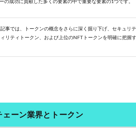
ーの成功に貢献した多くの要素の中で重要な要素の1つです。
ウガン
リラクゼーション
リラクミン
リラックス
リンク集
ンダ・グラットン
リンパ浮腫
リンパ液
リンパ球
リン酸塩
グ
ルールベース機械翻訳
ルイボスティー
ルソー
レーガン革
の記事では、トークンの概念をさらに深く掘り下げ、セキュリ
ン
レジェンド男優
レシピ
レジリエンスの構築
レスポンシブ
ティリティトークン、および上位のNFTトークンを明確に把握
レッスン
レッドクローバー
レプチン
レプリカティブ・エイジング
。
ティブメイル
レポート
レム睡眠
レモン
レモンウォーター
レンゲ
ローカライズ
ローフード
ローフードダイエット
ローフードの食品
ローフードメニュー
ローブナーコンテスト
ロシアのパン
ロシア語講座
ロシア軍
ロジカルノート
ロジス
ロット生産
ロバート秋山
ロビン・ダンバー
ロペスオブラドー
ボットビジネス支援機構
ロマリンダ
ワーキングメモリー
ワークデ
ワーコンディショナ
ワイン
ワクチン
ワクチンパスポート
ワクチン副作用
ワクチン副反応
ワクチン差別
ワクチン常設委員
チェーン業界とトークン
ワクチン意味なし
ワクチン接種
ワクチン接種証明書
ワクチン洗
わんこそば
わんこそば手形
ゑびや大食堂
一人旅
一問一答