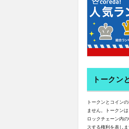
す
体液
体温
か？
体験記
何花
5
価格設定
便
ユー
個人情報保護法
ティ
リテ
偉人伝
停留
ィト
健康寿命
健
ーク
備蓄米
催眠
ンと
は何
億万長者
儒
です
免疫力
免疫
か？
トークン
入浴
全人的
6
八味地黄丸
ICO
とは
共感力
内臓
何で
トークンとコインの
再エネ賦課金
す
ません。トークンは
か？
写経会
冬木
ロックチェーン内の
6.1
分子栄養セラピス
スする権利を表しま