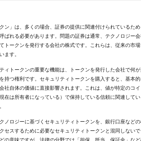
口腔衛生
口臭
口臭のメカニズム
口臭の主要原因
古古古米
民家
古民家カフェ
古民家の建築的特徴
古民家の歴史
古民家
古民家鑑定士
古米
古米臭
可溶性繊維
右から左へのシャン
クン」は、多くの場合、証券の提供に関連付けられているため
翼
右翼と左翼
右翼の活動
右翼の特徴
吃音
吃音症
呼ばれる必要があります。問題の証券は通常、テクノロジー会
合格発表
吉田典生
吉田松陰
同調ストラテジー
同調ダンス
てトークンを発行する会社の株式です。これらは、従来の市場
調行動
名医
名誉仙人
君津市
吹き矢
味の素
味噌
います。
ルス
呼吸困難
命の格差
和スイーツ
和食レストラン
品
ティトークンの重要な機能は、トークンを発行した会社で何が
リニック
品川美容外科
品質
品質管理
品質管理技術
哲
を持つ権利です。セキュリティトークンを購入すると、基本的
ージ
唱題行
商品リスティング
商品企画
商家型古民家
会社自体の価値に直接影響されます。これは、値が特定のコイ
ル
善行と悪行
喘息
喘息の予防
喘息の原因
喘息の症状
現在は所有者になっている）で保持している信頼に関連してい
周
回復ヨガ
回避
因果関係不明
団地
困難から学ぶ
。
国会議員
国会議員の居眠り
国内旅行
国家資格
国対委
国民年金法
国民所得倍増計画
国民皆保険制度
国際バカロレア校
クノロジーに基づくセキュリティトークンを、銀行口座などの
国際配送
土壁
土曜参禅会
在庫管理
地中海式
地中海
セスするために必要なセキュリティトークンと混同しないでくださ
地中海食
地政学
地政学的リスク
地方分権化
地方活性化
どの意味ですが、法律の分野では「担保、抵当、保証金」など