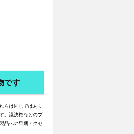
重増加
体重記録
価格戦略
修行
倦怠感
健康保険法
断
健康長寿
傾向と対策
免疫システム
中心主義教育
物です
所巡礼
同体的責任
再エネ技術
れらは同じではあり
ギー
写経
す。議決権などのブ
ナ
出力レベル
製品への早期アクセ
分散学習