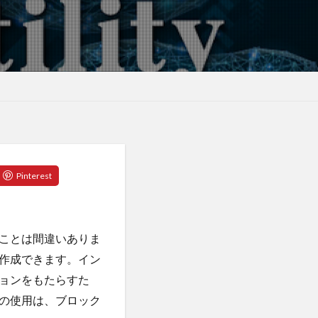
テッソーリ校
スイッチ
ラシア宮城
ロ圏
ユダヤの教え
ヨガ
ヨガウェア
ぎ茶
よもぎ蒸し
ライフスタイル
ー戦略
ワー
ランナー
ーコンテナ
ことは間違いありま
リスクオフ
作成できます。イン
パーゼ
ョンをもたらすた
リミナリティ
の使用は、ブロック