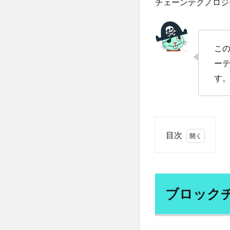
チェーンテクノロジ
リヤド
リュ
リンゴ酢
リ
ルートプレーニン
こ
レコメンドエンジ
ー
レチノール
す
レベルUP・アク
レモン水の効果
ローフードの栄養
ロウイング
目次
ロッキード事件
1
ロボット
ロ
ブ
ワーケーション
ロ
ッ
ワクチン利権
ブロック
ク
ワクチン強制
チ
ェ
わな猟免許
ー