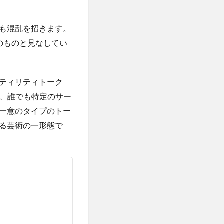
一食抜き
三本の矢
も混乱を招きます。
下関
のものと見なしてい
不妊
正アクセス禁止法
実性
不老不死
ティリティトーク
世界経済
り、誰でも特定のサー
共産党
一意のタイプのトー
丸元康生
る芸術の一形態で
乙5類
乙6類
糖
乳糖不耐
実証明
事故米
二酸化塩素ガス
亜硝酸塩
人に好かれる原則