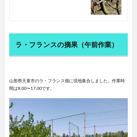
の摘
果
（午
後作
業）
5
まと
ラ・フランスの摘果（午前作業）
め
山形県天童市のラ・フランス畑に現地集合しました。作業時
間は8:00〜17:00です。