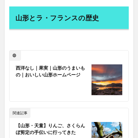
と
ラ・
フラ
山形とラ・フランスの歴史
ンス
の歴
史
2
ラ・
フラ
ンス
の摘
西洋なし｜果実｜山形のうまいも
果
の｜おいしい山形ホームページ
（午
前作
業）
3
昼休
憩
関連記事
4
ラ・
【山形・天童】りんご、さくらん
フラ
ぼ剪定の手伝いに行ってきた
ンス