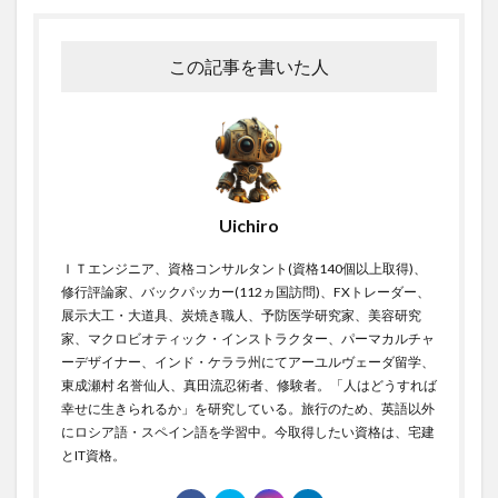
この記事を書いた人
Uichiro
ＩＴエンジニア、資格コンサルタント(資格140個以上取得)、
修行評論家、バックパッカー(112ヵ国訪問)、FXトレーダー、
展示大工・大道具、炭焼き職人、予防医学研究家、美容研究
家、マクロビオティック・インストラクター、パーマカルチャ
ーデザイナー、インド・ケララ州にてアーユルヴェーダ留学、
東成瀬村 名誉仙人、真田流忍術者、修験者。「人はどうすれば
幸せに生きられるか」を研究している。旅行のため、英語以外
にロシア語・スペイン語を学習中。今取得したい資格は、宅建
とIT資格。