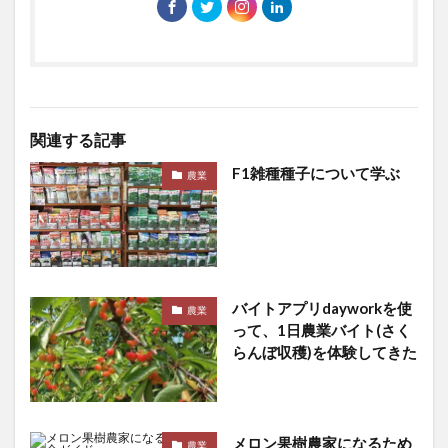
関連する記事
F1雑種種子について学ぶ
農業
バイトアプリdayworkを使
農業
って、1日農業バイト(さく
らんぼ収穫)を体験してきた
メロン果樹農家になるため
農業