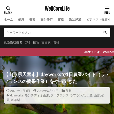
WellCoreLife
ホーム
健康
美容
旅と修行
資格
政治経済
ビジネス・投資
危険物取扱者
CPE
植毛
古民家
資格
本サイトは、Wellness(健康で), Wellbeing(幸福な), Well(より
【山形県天童市】dayworksで1日農業バイト（ラ・
フランスの摘果作業）をやってきた
2022年6月4日
2022年6月11日
農業
dayworks
,
モンテディオ山形
,
ラ・フランス
,
ラフランス
,
天童
,
山形
,
摘
果
,
西洋梨