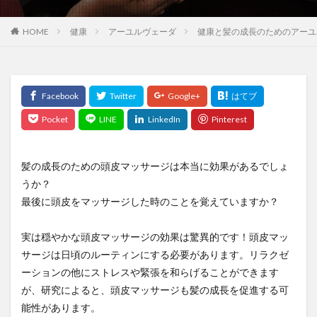
旅行スキル
旅行体験
旅行投資
旅行用品
HOME
健康
アーユルヴェーダ
健康と髪の成長のためのアーユ
旅行計画
旅行記
族議員
既得権益
日勤が辛い
日常生活の練習
日本FP協会
日本の漢方薬
日本の論点
日本の近代化
日本ユーラシア協会
日本人とマスク
日本人の命を縮める食
日本停滞の原因
日本円
日本型経営
日本寺
日本昔話ばなし
日本株
日本百名山
日本米の海外輸出
日本経済
髪の成長のための頭皮マッサージは本当に効果があるでしょ
うか？
日本能率協会
日本薬健
日本銀行
日本食
最後に頭皮をマッサージした時のことを覚えていますか？
日焼け止め
日経平均株価
日蓮上人
日記を書く
早期発見
昌平坂学問所
明智光秀
実は穏やかな頭皮マッサージの効果は驚異的です！頭皮マッ
明石陽一
昭和
昭和の家族
時計時間
サージは日頃のルーティンにする必要があります。リラクゼ
時間の有効活用
時間割
時間管理
普回向
ーションの他にストレスや緊張を和らげることができます
が、研究によると、頭皮マッサージも髪の成長を促進する可
普茶料理
暁天坐禅
暗号資産
暗号通貨
能性があります。
暗記法
暴露
更年期ドック
更年期外来