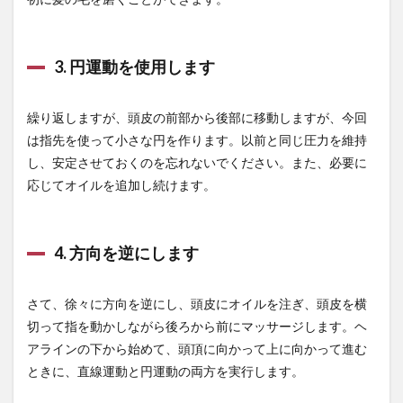
石巻農業担い手センター
石田三成
石田和靖
石破茂
石綿障害予防規則
研心抄
破骨木
硝酸塩類
硫化水素
確率の明示化
確率思考
3. 円運動を使用します
確率更新
確率錯誤
社会保険労務士
繰り返しますが、頭皮の前部から後部に移動しますが、今回
社会保険労務士会
社会変革
社会疫学
は指先を使って小さな円を作ります。以前と同じ圧力を維持
社会的認識
社会福祉大国
社会脳仮説
し、安定させておくのを忘れないでください。また、必要に
社会関係資本
神田医新クリニック
神町
応じてオイルを追加し続けます。
神経細胞
神話
神谷宗幣
神農本草経
神野恵子
禁煙
禁酒
禅
福士博司
4. 方向を逆にします
福沢諭吉
私募債
秋田
科学革命
科目合格制度
秘境
租食信仰
移民政策
さて、徐々に方向を逆にし、頭皮にオイルを注ぎ、頭皮を横
税金の無駄遣い
税金泥棒
稚内
種なしスイカ
切って指を動かしながら後ろから前にマッサージします。ヘ
種子
種自家採取
種苗会社
稲作の渡来
アラインの下から始めて、頭頂に向かって上に向かって進む
稲刈り
穀物
穂のしずく
積極心
ときに、直線運動と円運動の両方を実行します。
積極的な情報発信
積極観念
積極財政