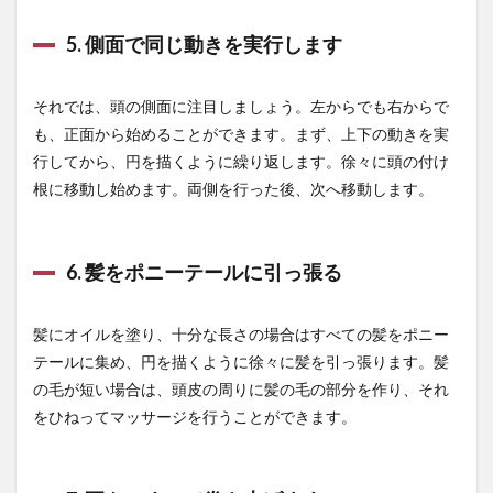
積立投資
空き家
空き家バンク
空き家問題
5. 側面で同じ動きを実行します
空腹
空腹の時間
突破力
窪田講師
立法機能
竜王戦
競争入札
第一種銃猟免許
それでは、頭の側面に注目しましょう。左からでも右からで
第三種電気主任技術者
第三者割当増資
も、正面から始めることができます。まず、上下の動きを実
第三言語選択
第二のマクガバン報告
行してから、円を描くように繰り返します。徐々に頭の付け
第二種銃猟免許
第五世代コンピュータ
筋トレ
根に移動し始めます。両側を行った後、次へ移動します。
筋力トレーニング
筋力増強
筋肉
筋肉の成長
筋肉労働
筋肉増強剤
筋肉注射
筋肉量
6. 髪をポニーテールに引っ張る
算数教育
管理変動相場制
管理業務主任者
簿記
米ドル
米ドルの変動要因
米ドルの歴史
髪にオイルを塗り、十分な長さの場合はすべての髪をポニー
米ドル指数
米不足
米中対立
米中関係
テールに集め、円を描くように徐々に髪を引っ張ります。髪
米作りの基本
米価格の推移
米価格高騰
の毛が短い場合は、頭皮の周りに髪の毛の部分を作り、それ
米国との経済関係
米国社債
米国社債ETF
をひねってマッサージを行うことができます。
米山公啓
米市場
米穀年度
米納税制度
米買い占め
米農家
米農家の収入
籾摺り機