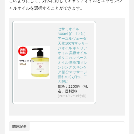
このようにして、好みに応じてキャリアオイルとエッセンシ
ャルオイルを選択することができます。
財政教条主義
財政法
財政緊縮
財政規律
財政規律重視
財政赤字
財産税
貧血
貧血の症状
貧血予防
販売従事登録
貯蓄
セサミオイル
300ml (白ゴマ油)
貴陽
賃管士合格アプリ
賃貸不動産経営管理士
アーユルヴェーダ
天然100%マッサー
賄賂
資本シェア
資本主義
資本主義経済
ジオイル キャリア
オイル 美容オイル
資本所得
資本所有の不平等性
資本規制
資格
ボタニカル ベース
資格コレクション
資格マニア
資格制度
オイル 無添加 クレ
ンジング スキンケ
資格取得
資格産業
資源争奪
資源価格
ア 部分マッサージ
憧れのくびれに 二
資源有効利用促進法
資源通貨
資産管理
の腕に
価格：2200円（税
賞味期限
赤ナツメ
赤ピーマン
赤ワイン
込、送料別)
(2021/12/18時点)
起立性低血圧
超円安
超加工食品
超実践メソッド
超監視社会
超越瞑想
超音波歯クリーナー
越境EC
越川慎司
足のむくみ
足のむくみの原因
足利義満
関連記事