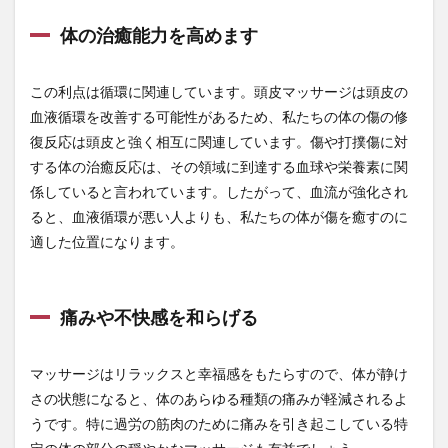
高品質マカ
高圧
高圧・特別高圧電気取扱者
体の治癒能力を高めます
高度経済成長
高橋誠
高機能浄水器
高温調理
高知
高純度NMN
高級官僚
高血圧
この利点は循環に関連しています。頭皮マッサージは頭皮の
高血糖
高設栽培
高野山
高金利通貨
血液循環を改善する可能性があるため、私たちの体の傷の修
高麗人参
高齢出産
高齢者
髪の毛
鬱
復反応は頭皮と強く相互に関連しています。傷や打撲傷に対
鬼神学
魚沼
鯛めし
鰹藁焼き
鳴門
する体の治癒反応は、その領域に到達する血球や栄養素に関
係していると言われています。したがって、血流が強化され
鳴門の渦潮
鷹論
鹿茸
麻の実
麻疹
ると、血液循環が悪い人よりも、私たちの体が傷を癒すのに
黄リン
黄体化剤
黄精
黄色スイカ
適した位置になります。
黒ゴマ
黒パン
黒ヘナ
黒田バズーカ
黒皮スイカ
黒豆
黒豆茶
鼈
齋藤真嗣
痛みや不快感を和らげる
検索
マッサージはリラックスと幸福感をもたらすので、体が静け
さの状態になると、体のあらゆる種類の痛みが軽減されるよ
うです。特に過労の筋肉のために痛みを引き起こしている特