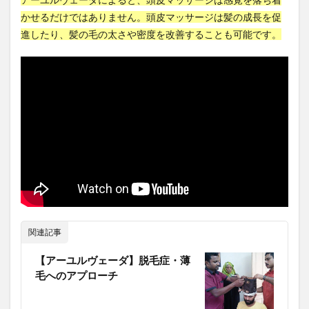
ます
かせるだけではありません。頭皮マッサージは髪の成長を促
海藻ヘアマスク
海藻粘土シャンプー
海馬
4.6
進したり、髪の毛の太さや密度を改善することも可能です。
消化酵素
消極教育
消火器
消費増税
6. 髪
をポ
消費期限
消費税
消費税増税
消費税導入
ニー
テー
消費税引き上げ
消費税減税
消費者信頼感指数
ルに
消費者物価指数
消防設備士
深さ優先探索
引っ
張る
深層学習
深層学習アルゴリズム
深田恭子
4.7
深読
添加物
渋谷昌三
減反政策
減税
7. 耳
減税政策
渡り
渡辺崋山
渡辺正
をこ
すっ
温室効果ガス
温州みかん
温度環境
温泉
て巻
き上
温泉ソムリエ
温泉ソムリエマスター
げま
温泉健康指導士
温泉分析書
温泉水
す
関連記事
温泉百貨店
温泉観光実践士
温熱効果
4.8
【アーユルヴェーダ】脱毛症・薄
8. 頭
湘南美容外科
湯治
満尾正
満期別分類
毛へのアプローチ
皮マ
満腹ホルモン
ッサ
溶血性貧血
滋養強壮
滝行
ージ