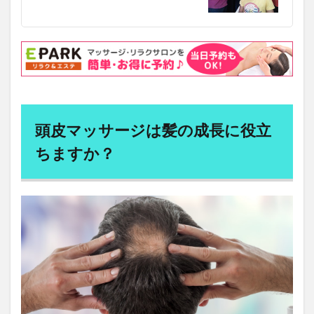
漏電火災警報器
漢方
漢方の効能
漢方外用剤
に使
用す
漢方注射剤
漢方茶
漢方薬
るの
潜在的ディリクレ配分法
に最
潤滑ゼリー
潤滑剤
適な
潰瘍性大腸炎
澤田平
火の歴史
火縄銃
オイ
ル
炎症性貧血
炭水化物
炭水化物制限
炭焼き
4.8.1
為替リスク
為替リスク管理
烏龍茶
無形資産
キャリ
頭皮マッサージは髪の成長に役立
無担保ステーブルコイン
無料NFT
無料宿泊
アオイ
ル（基
無料検診
無機過酸化物
無添加シャンプー
ちますか？
本のオ
イル）
無症状者
無精子症
無酸素運動
無限成長
4.8.2
焼肉
熟睡
熱中症
燃え尽き症候群
エッセ
爪噛み症
片山潜
片平悦子
片頭痛
牛乳
ンシャ
ルオイ
牛乳は危険
牡蠣
牡蠣食べ放題
物々交換
ル（添
物価上昇
物価高騰
物忘れ
特別国会
加する
オイ
特別委員会
特別教育
特別電圧
特徴量
ル）
特徴量設計
特異値分解
狩猟
狩猟免許
5