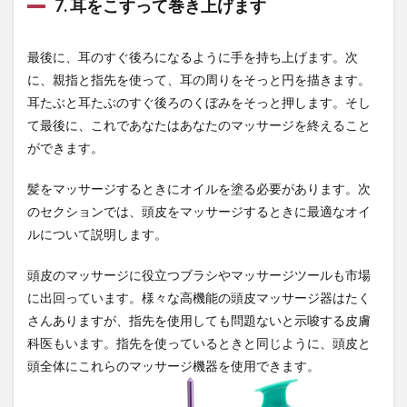
7. 耳をこすって巻き上げます
粉末消火設備
精
精力
精力剤
精力増強
精力減退
精力絶倫
精子
精子の老化
最後に、耳のすぐ後ろになるように手を持ち上げます。次
精子増量
精子検査キット
精子減少症
に、親指と指先を使って、耳の周りをそっと円を描きます。
精子無力症
精巣ガン
精巣腫瘍
精液分析
耳たぶと耳たぶのすぐ後ろのくぼみをそっと押します。そし
精液量減少
精白
精神的疲労
精神科
て最後に、これであなたはあなたのマッサージを終えること
ができます。
精神障害
精索静脈瘤
精育支援サプリメント
精進カレー
精進だし
精進揚げ
精進料理
髪をマッサージするときにオイルを塗る必要があります。次
精進料理の心得
精進料理レシピ
精進料理教室
のセクションでは、頭皮をマッサージするときに最適なオイ
糖化
糖化最終産物
糖尿病
糖質
ルについて説明します。
糖質制限
紅ほっぺ
紅参精エブリタイム
頭皮のマッサージに役立つブラシやマッサージツールも市場
紅秀峰
紅茶キノコ
納期の遵守
納豆
に出回っています。様々な高機能の頭皮マッサージ器はたく
純アルコール量
細菌性胃腸炎
紹介チケット
さんありますが、指先を使用しても問題ないと示唆する皮膚
終末糖化産物
終活
終身雇用制
経口感染
科医もいます。指先を使っているときと同じように、頭皮と
頭全体にこれらのマッサージ機器を使用できます。
経営戦略
経営計画
経営陣の意識改革
経団連
経済成長
経済指標
経済政策
経行