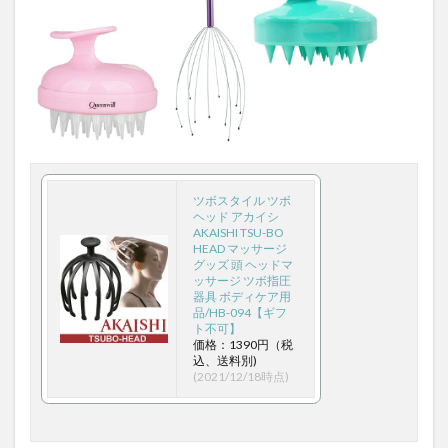
経験値
結婚
結晶性知能
給付金
給食
統一式呼吸法
統計学的思考
統計学的機械翻訳
統計学習
絶倫
絶対悲観主義
続発緑内障
網猟免許
綾小路きみまろ
緊張性頭痛
緊縮財政
緑でサラナ
緑内障
緑内障インプラント手術
緑内障の予防
緑茶
線形回帰
線維柱帯切除術
縞皮スイカ
ツボスタイル ツボ
ヘッド アカイシ
繁栄のためのアメリカ人
織田信長
AKAISHI TSU-BO
HEAD マッサージ
美容クリニックおすすめ
美容クリニック体験記
グッズ 頭 ヘッドマ
ッサージ ツボ指圧
美容マスク
美容外科
美容皮膚科
美容睡眠
器具 ボディケア用
品/HB-094【ギフ
美徳の促進
美杏香キングハーミット
美白
ト不可】
価格：1390円（税
義務輸入
羽生善治
習慣化
老いない
込、送料別)
(2021/12/18時点)
老いない体
老けない人は腹七分め
老化
老化の原因
老化促進
老化病
耐久財受注
肉食
肌の引き締め
肌再生効果
肝機能障害