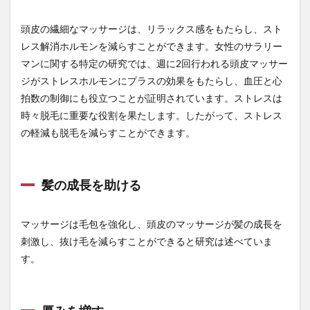
量産工場
金
金の亡者
金の青汁
金保有国
金利リスク管理
金利上昇
頭皮の繊細なマッサージは、リラックス感をもたらし、スト
金利差拡大
金剛峰寺
金匮肾气丸
レス解消ホルモンを減らすことができます。女性のサラリー
マンに関する特定の研究では、週に2回行われる頭皮マッサー
金属製避難はしご
金本位制
金本位制度
金沢
ジがストレスホルモンにプラスの効果をもたらし、血圧と心
金沢和樹
金縛り
金融政策
金融政策正常化
拍数の制御にも役立つことが証明されています。ストレスは
金融緩和
鈴木康博
鈴木琢巳
鉄分補給ゼリー
時々脱毛に重要な役割を果たします。したがって、ストレス
鉄欠乏性貧血
鉄砲隊
鉄道旅
鉱工業生産指数
の軽減も脱毛を減らすことができます。
銀座血液検査ラボ
銀行
鍼シール
鍼灸
鎌状赤血球貧血
長寿
長寿の秘密
長寿の秘訣
髪の成長を助ける
長寿村
長寿社会
長寿遺伝子
長寿食
長期分散投資
長期政権
長期断食
長生き
マッサージは毛包を強化し、頭皮のマッサージが髪の成長を
閉塞隅角緑内障
閉経
開放隅角緑内障
刺激し、抜け毛を減らすことができると研究は述べていま
間宮林蔵
関東電気保安協会
闘争逃走ストレス反応
す。
防災非常用蓄電池
防風通聖散
阿波おどり
阿波おどり会館
限界突破
除菌
陰ヨガ