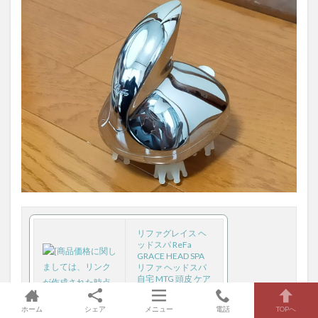
リファグレイス ヘ
ッドスパ ReFa
GRACE HEAD SPA
リファ ヘッドスパ
自宅 MTG 頭皮 ケア
頭皮クレンジング
美容家電 公式 正規
ホーム
シェア
メニュー
電話
TOPへ
品 P10