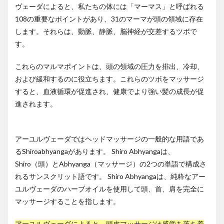
ヴェーダによると、私たちの体には「マーマス」と呼ばれる
動か
民族対立
民法
気
気候危機
気候変動
しま
108の重要なポイントがあり、31のマーマが頭の領域に存在
す
気功
気功断食
気功断食ダイエット
気管支炎
します。それらは、動脈、静脈、脳神経が交差するツボで
4.3
水分
水力発電
水噴霧消火設備
水断食
す。
3. 円
水瀬ケンイチ
水田稲作
水素エコノミー
運動
これらのマルマポイントは、頭の領域の圧力を排出、冷却、
を使
水素のめぐり湯
水素入浴
水耕栽培
用し
および緩和するのに役立ちます。これらのツボをマッサージ
ます
水酸化ナトリウム
永世中立国
永平寺
汚染米
すると、血液循環が促進され、健康でより強い髪の成長が促
4.4
池上彰
池上本門寺
決定木
決済システム
進されます。
4. 方
沈黙の臓器
沖縄
河上肇
河岸宏和
向を
逆に
河野守宏
治験
治験ボランティア
アーユルヴェーダではヘッドマッサージの一般的な用語であ
しま
治験モニター
法案審議
法華経
す
るShiroabhyangaがあります。 Shiro Abhyangaは、
法話と唱題行の会
泡消火設備
洗脳
洗顔料
Shiro（頭）とAbhyanga（マッサージ）の2つの単語で構成さ
4.5
5. 側
れるサンスクリット語です。 Shiro Abhyangaは、純粋なアー
洗髪
津液
活力資産
活性化関数
面で
ユルヴェーダのハーブオイルを使用して頭、首、肩を完全に
活性酸素
同じ
派閥政治
流動性知能
流産
マッサージすることを指します。
動き
浄化儀式
浮腫
海外一人旅
海外旅行
を実
行し
海外移住
海洋深層水
海藻
海藻シャンプー
アーユルヴェーダによると、頭皮マッサージは感覚を落ち着