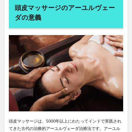
をマ
頭皮マッサージのアーユルヴェー
横井小楠
樺太
樺沢紫苑
橋本之克
ッサ
ージ
ダの意義
機動的な財政政策
機械学習
機械翻訳
櫻井翔
する
欠精子症
次元の呪い
次元削減
欧州中央銀行
方
法-
欧州医薬品庁EMA
欧州経済共同体
欧州通貨制度
完全
ガイ
欧州連合
正官庄
正常眼圧緑内障
正法寺
ド
武家屋敷型古民家
武将
武田信玄
武田果樹園
4.1
武田邦彦
歩き遍路
歯の健康
歯周ポケット
1. リ
ラッ
歯周炎
歯周病
歯石
歯磨き
歯磨き粉
クス
歯科検診
歯間ブラシ
死ぬときに後悔すること
して
くだ
死亡率
死生観
残留農薬
残留農薬汚染
さい
母乳
毒抜き
毒素
比例代表
4.2
比叡山延暦寺
2. 頭
比較
毛づくろい
毛利元就
皮の
毛沢東
毛生え薬
毛穴の開き
前か
ら後
頭皮マッサージは、5000年以上にわたってインドで実践され
毛髪ミネラル検査
毛髪診断士
民主主義
ろに
てきた古代の治療的アーユルヴェーダ治療法です。アーユル
民主主義の危機
手を
民主主義思想
民事再生法