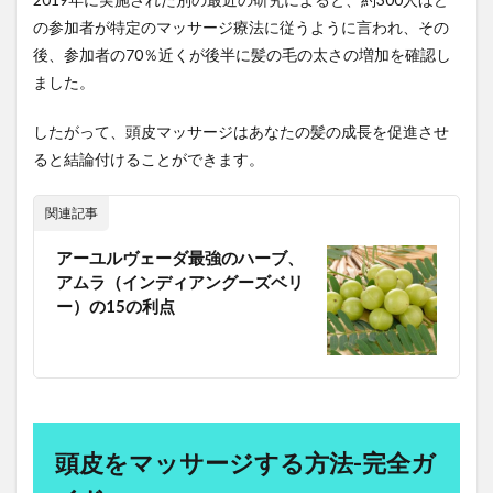
生産管理技術
生産量管理
生食注意
産熱器官
症に
の参加者が特定のマッサージ療法に従うように言われ、その
関連
用語集
田中匡
田中美希
田中角栄
後、参加者の70％近くが後半に髪の毛の太さの増加を確認し
する
田口善弘
田植え
田植え機
田淵正浩
脱毛
ました。
を減
田舎暮らし
甲状腺がん
甲状腺ホルモン
らす
したがって、頭皮マッサージはあなたの髪の成長を促進させ
こと
甲種消防設備士
申師任堂
男のアンチエイジング
がで
ると結論付けることができます。
男性ホルモン
男性ホルモン注射
男性不妊症
きま
す
男性型脱毛症
男性性腺機能低下症
男性機能不全
関連記事
5.5
男鹿市
町家型古民家
画像認識
異常気象
頭痛
アーユルヴェーダ最強のハーブ、
異文化理解
異次元金融緩和
疲れた
や片
アムラ（インディアングーズベリ
頭痛
疲れをためない生き方
疲労
疲労の原因
ー）の15の利点
を和
らげ
疲労の正体
疲労状態
病気
る
病気が逃げ出す生き方
病気にならない
5.6
病気にならない生き方
病気になる原因
免疫
シス
病気の7段階
痙攣性便秘
痛風
痩せたい
テム
頭皮をマッサージする方法-完全ガ
癌
を高
癌の予防
癒し
癒しの音楽
める