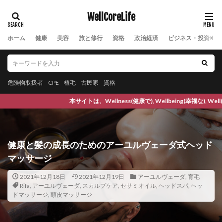
推論・探索の時代
揚げ物
摂食障害
摘果
WellCoreLife
改善
放射線治療
放浪旅
政府支援策
ホーム
政権交代
健康
美容
政治思想
旅と修行
資格
政治献金
政治経済
政治癒着
ビジネス・投資
政治的介入
政治腐敗
政策金利
政調会長
敗因分析
教師あり学習
教材
教育思想
危険物取扱者
数学
CPE
数学的思考力
植毛
古民家
資格
文化教育
文化的インテリジェンス
文字認識AI
文明開化
ness(健康で), Wellbeing(幸福な), Well(より良い) Coreなライフスタイ
文福茶釜
文章要約
斉藤勇
断薬
断食
断食の心得
断食中の食べ物
断食中の飲料
断食道場
新しい休み方
新シャーマニズム運動
健康と髪の成長のためのアーユルヴェーダ式ヘッド
マッサージ
新型コロナ
新型コロナ後遺症
新潟
新聞
新規住宅許可件数
新規失業保険申請件数
新規就農
2021年12月18日
2021年12月19日
アーユルヴェーダ
,
育毛
Rifa
,
アーユルヴェーダ
,
スカルプケア
,
セサミオイル
,
ヘッドスパ
,
ヘッ
新谷弘実
新陳代謝
方剤
施工
旅
ドマッサージ
,
頭皮マッサージ
旅のコレクション
旅のスタイル
旅の価値
旅の総括
旅の記録
旅程管理
旅行