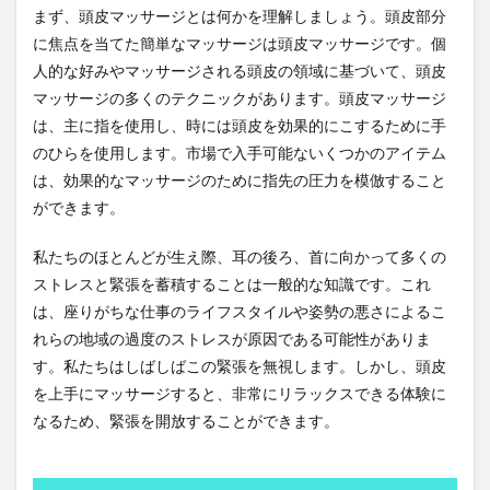
まず、頭皮マッサージとは何かを理解しましょう。頭皮部分
頭皮
松島
松島焼がきハウス
松樹皮エキス
マッ
に焦点を当てた簡単なマッサージは頭皮マッサージです。個
松田麻美子
板壁
板葺き屋根
枕崎
サー
人的な好みやマッサージされる頭皮の領域に基づいて、頭皮
ジの
果樹園
果樹栽培
果樹王国
果樹農家
マッサージの多くのテクニックがあります。頭皮マッサージ
アー
ユル
果物
枝毛
枸杞子
柏木智帆
柏野尊徳
は、主に指を使用し、時には頭皮を効果的にこするために手
ヴェ
のひらを使用します。市場で入手可能ないくつかのアイテム
染毛剤
染色体
柳沢佐千夫
栄養
ーダ
の意
は、効果的なマッサージのために指先の圧力を模倣すること
栄養カウンセリング
栄養セラピスト
栄養分析
義
ができます。
栄養爆弾
栄養療法
栄養編
栗谷李珥
3
頭皮
株価の急騰
株式会社ホーユー
株式市場
私たちのほとんどが生え際、耳の後ろ、首に向かって多くの
マッ
ストレスと緊張を蓄積することは一般的な知識です。これ
株式投資
核酸増幅テスト
格付け戦略
サー
は、座りがちな仕事のライフスタイルや姿勢の悪さによるこ
ジは
格差拡大
格差縮小
格物致知
栽培計画
髪の
れらの地域の過度のストレスが原因である可能性がありま
成長
桂浜
桜を見る会
桜沢如一
梅毒
す。私たちはしばしばこの緊張を無視します。しかし、頭皮
に役
森下彰大
森友・加計問題
森林滅亡
森永卓郎
を上手にマッサージすると、非常にリラックスできる体験に
立ち
ます
森永拓郎
椿
楠木建
業務効率化
なるため、緊張を開放することができます。
か？
極上クリル
極濃青汁
楽園フーズ
榊原英資
4
構成要素
構造力学
権利義務
権力の監視者
頭皮