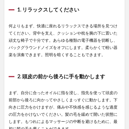
ージ
看護師疲れが取れない
看護師疲労
看護師転職
をす
1. リラックスしてください
看護師辞めたい
看護師鬱
る必
要が
県地球温暖化防止活動推進センター
真似ぶ
あり
何よりもまず、快適に座れるリラックスできる場所を見つけ
ます
真理瞑想行
真田流
眠気覚まし
眼圧
てください。背中を支え、クッションや枕を腕の下に置いた
か？
眼圧下降
眼瞼下垂
眼科検診
眼精疲労
頑丈な椅子で十分です。あらゆる種類の電子機器を切断し、
7
睡眠
睡眠クロノタイプ
睡眠サイクル
バックグラウンドノイズをオフにします。柔らかくて軽い器
まと
め
睡眠の効果
睡眠の質
睡眠ポリグラフ検査
楽を演奏できます。照明を暗くすることもできます。
睡眠不足
睡眠圧
睡眠履歴
睡眠環境
睡眠発作
睡眠薬
睡眠負債
睡眠障害
2. 頭皮の前から後ろに手を動かします
睾丸
睾丸しこり
瞑想
瞑想のヒント
瞑想ヨガ
瞬間集中法
知的エージェント
まず、自分に合ったオイルに指を浸し、指先を使って頭皮の
知的好奇心
知的謙遜
知育玩具
知能
前部から後ろに向かってやさしくまっすぐに動かします。下
知行合一
知識と教養
知識の整理
知識の時代
向きに圧力をかけますが、痛みや不快感を感じるような過度
の圧力をかけないでください。髪の毛を緩めて開いた状態に
知識工学
知識探求
知識獲得
知識表現
します。もつれによるマッサージの中断を避けるために、最
石井光
石原結實
石巻
初に髪の毛を磨くことができます。