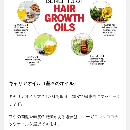
自然災害
自然療法
自然言語処理
自由の尊重
自由至上主義
自立共生
自転車遍路
臭素酸カリウム
臭素酸塩類
航空便
良い睡眠
良質なタンパク質
芍薬甘草湯
芝国際クリニック
芡粉
花粉症
花粉症の予防
花粉症免疫療法
花芽
若返り
若返り編
若返り遺伝子
英語力
茂木健一郎
茅葺き屋根
草加せんべい
荒畑園
荒谷
菌床栽培
萬寿のしずく
葉石かおり
葉酸
葉酸サプリ
著作権収入
キャリアオイル（基本のオイル）
葛根湯
薄毛
薄毛予防
薄毛改善
薄毛治療
薬の合併症
薬事法
薬物性肝障害
キャリアオイル大さじ2杯を取り、頭皮で徹底的にマッサージ
薬物療法
薬膳
薬草
薬草歯磨き粉
します。
薬草療法
藤田紘一郎
蜂蜜
蠕動運動
血
フケの問題や頭皮の乾燥がある場合は、オーガニックココナ
血圧
血圧が気になる方
血流促進
血流改善
ッツオイルを選択できます。
血液
血液サラサラ
血液の汚れ
血液栄養食品