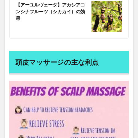
身体に悪い食習慣
軍事費
軟骨
転換社債
【アーユルヴェーダ】アカシアコ
転移学習
転職
輝肌マスク
輸入コスト上昇
ンシナフルーツ（シカカイ）の効
果
輸出ビジネス
農協
農家型古民家
農家見学
農政トライアングル
農林族
農林水産省
農業バイト
農業革命
農水省
農産物加工
農耕の発明
農薬
迎合ストラテジー
近代教育制度
近思録講義
近藤誠
頭皮マッサージの主な利点
返報性の原理
返済条件の変更
追跡アプリ
退溪李滉
退職代行モームリ
逆打ち
逆算思考
通し打ち
通信制大学
通信講座
通勤疲労
通山長徹
通常国会
通貨スワップ協定
通貨の大量印刷
通貨供給
通貨暴落
通貨統合
速読
速読解力
連合赤軍事件
進化論
遊離テストステロン
運命を拓く
過マンガン酸塩類
過労死
過労自殺
過去問
過塩素酸塩類