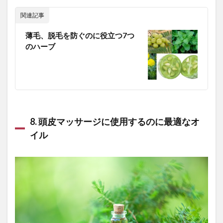
肝疾患
肝癌
肝硬変
肝脂肪
肝臓
関連記事
肝臓をいたわる
肥培管理
肥満
育毛
薄毛、脱毛を防ぐのに役立つ7つ
育毛シャンプー
育毛剤
胡麻豆腐
脂肪性肝炎
のハーブ
脂肪肝
脂質代謝
脂質代謝異常
脂質異常症
脆弱性管理
脱力発作
脱毛
脱毛予防
脱毛症
脱水症状
脱炭素は嘘
脱炭素は宗教
脱炭素利権
脱炭素社会
脱炭素終了
脱炭素経営
脳が冴える最高の習慣術
脳トレ
8. 頭皮マッサージに使用するのに最適なオ
脳トレドリル
脳と体の強化書
イル
脳の不調を治す食べ方
脳の炎症
脳の認知機能
脳を活かす勉強法
脳塞栓症
脳外科医が教えるボケ予防15か条
脳損傷研究
脳梗塞
脳梗塞の原因
脳梗塞の症状
脳疲労
脳科学者
脳脊髄液
脳静脈血栓症
腎精
腎臓栄養食品
腎臓病
腐敗政治