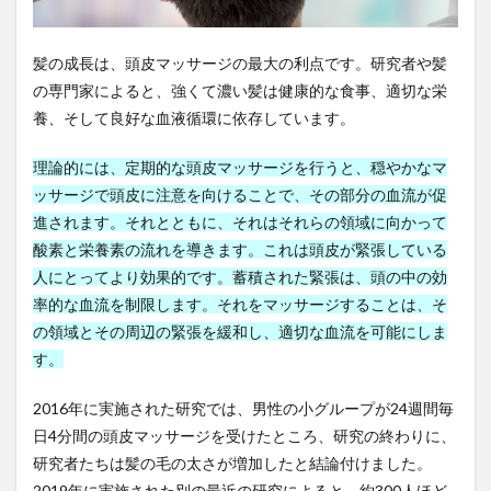
頭皮
狩猟者登録
独立広場
独立生産者
独立開業
マッ
狭心症
玄米
現代
現代の食文化
サー
ジの
髪の成長は、頭皮マッサージの最大の利点です。研究者や髪
現代型栄養失調
現代貨幣理論
現在志向バイアス
主な
の専門家によると、強くて濃い髪は健康的な食事、適切な栄
利点
現実シミュレーター
瑞鳩峰山
養、そして良好な血液循環に依存しています。
環境・エネルギー技術
環境価値
環境難民
5.1
スト
理論的には、定期的な頭皮マッサージを行うと、穏やかなマ
瓦屋根
甘草
生きがい
生きるヒント
レス
ッサージで頭皮に注意を向けることで、その部分の血流が促
を軽
生体検査
生姜
生成AI
生殖能力
減
進されます。それとともに、それはそれらの領域に向かって
生活の変化
生活環境
生活習慣
生活習慣病
酸素と栄養素の流れを導きます。これは頭​​皮が緊張している
5.2
生活防衛資金
生涯学習
生物製剤
生理不順
髪の
人にとってより効果的です。蓄積された緊張は、頭の中の効
成長
生理痛
生理的口臭
生産コスト
率的な血流を制限します。それをマッサージすることは、そ
を助
の領域とその周辺の緊張を緩和し、適切な血流を可能にしま
生産システム技術
生産プロセス
生産形態
ける
す。
生産性の低下
生産性資産
生産技術
5.3
厚み
生産技術の種類
生産技術マネジメント
2016年に実施された研究では、男性の小グループが24週間毎
を増
生産技術マネジメントスキル
す
生産技術者マネジメント
日4分間の頭皮マッサージを受けたところ、研究の終わりに、
研究者たちは髪の毛の太さが増加したと結論付けました。
生産技術者マネジメント資格
生産管理
5.4
脱毛
2019年に実施された別の最近の研究によると、約300人ほど