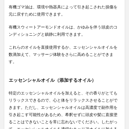
有機ゴマ油は、環境や熱器具によって引き起こされた損傷を
血液検査
血清
血管が若返れば健康寿命はのびる
元に戻すために使用できます。
血管の老化
血管内皮機能障害
血管年齢
血糖値
衆議院
衆議院選挙制度
行動する
有機スウィートアーモンドオイルは、かゆみを伴う頭皮のコ
行動トニック
行動一貫性理論
行動変容
ンディショニングと鎮静に利用できます。
行動管理
行動経済学
行動選択
行政書士
これらのオイルを直接使用するか、エッセンシャルオイルを
行政法
行政監視機能
表情しわ
表現学習
数滴加えて、マッサージ体験をさらに高めることができま
被選挙権
裏金
裏金議員
製図試験
す。
製造プロセス技術
製造日
製造業の世界進出
複利の威力
複利効果
複数シナリオ思考
エッセンシャルオイル（添加するオイル）
西大山駅
西村創一朗
西村博之
西洋医学
特定のエッセンシャルオイルを加えると、その香りがとても
西洋梨
要約力
規制
視神経乳頭陥凹拡大
リラックスできるので、心と体をリラックスさせることがで
視神経障害
親を長生きさせる31のこと
親切にする
きます。ただし、エッセンシャルオイルは高濃度で副作用を
観光農園
角質ヤギ雑草
角質除去
解体工事
引き起こす可能性があるため、希釈せずに頭皮や髪に直接塗
解体工法
解体用機器
解熱鎮痛剤
言志四録
ることはできないことを常に忘れないでください。したがっ
言語スキル
言語教育
言語療法
て、エッセンシャルオイルを適切なキャリアオイルに加える