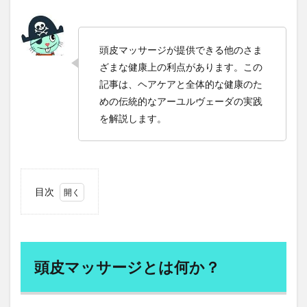
更年期障害
書く
書記長
曹洞宗
最優先事項
最北端
最北端到達証明書
頭皮マッサージが提供できる他のさま
最強の働き方
月例修証会
月例羅漢講
月経
ざまな健康上の利点があります。この
月経前症候群
月経周期
月経困難症
記事は、ヘアケアと全体的な健康のた
月見草オイル
月見草油
有害化学物質
めの伝統的なアーユルヴェーダの実践
有害鳥獣対策
有形資産
有機モリンガ
を解説します。
有酸素運動
朝食
朝食抜き
朝食有害説
朝鮮人参
朝鮮王朝
期待値思考
木原武一
木原直哉
木村もりよ
木炭自殺
木造建築士
目次
未来予測
未病
末梢動脈疾患
1
本業での収入アップ
本物の勉強法
本番力
頭皮
マッ
本草綱目拾遺
札幌市
朮
朱子学
李舜臣
サー
ジと
材料技術
杜仲
東ロボくん
東京オリンピック
頭皮マッサージとは何か？
は何
東屋本店
東成瀬村
東根市
東芝
か？
東部経済回廊
東香山大乘寺
松のチカラ
松山
2