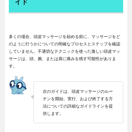
イド
発ガン物質
発想力
発毛
発毛剤
5.7
発毛実感
発熱
発表ジャーナリズム
体の
治癒
発見学習法
発達段階論
発酵食
発酵食品
能力
登録解体工事講習
登録販売者
白パン
を高
めま
多くの場合、頭皮マッサージを始める前に、マッサージをど
白川敬裕
白湯
白湯の作り方
白湯の効果
す
のように行うかについての明確なプロセスとステップを確認
白澤卓二
白炭塾
白砂糖
白髪
白髪予防
5.8
していません。不適切なテクニックを使った激しい頭皮マッ
白髪染め
白龍
皮脂分泌
皮膚むしり症
痛み
サージは、頭、腕、または肩に痛みを残す可能性がありま
や不
皮膚剥脱症
皮膚疾患
皿回し暗記術
す。
快感
を和
盛大な人生
盛岡三大麵
盛岡冷麺
監視社会
らげ
目の下のたるみ取り
目もとのシワ
目尻のシワ
る
目標と目的
目標達成
目標達成能力
直売所
次のガイドは、頭皮マッサージのルー
6
どの
チンを開始、実行、および終了する方
直腸S状結腸炎
直観カ
相対的価値
くら
法についての詳細なガイドラインを提
いの
省エネルギー
眉間
眉間のしわ
看護師
供します。
頻度
看護師の疲労の正体
看護師人間関係の悩み
で頭
皮マ
看護師休職
看護師太りやすい
ッサ