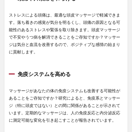
音楽療法
預金封鎖
頭痛
頭皮マッサージ
頭蓋仙骨療法
額のシワ
類人猿
類似性の原則
ストレスによる頭痛は、最適な頭皮マッサージで軽減できま
顧客対応
風力発電
風邪
す。落ち着きの感覚が気分を明るくし、頭痛の原因となる可
食がわかれば世界経済がわかる
食の安全
能性のあるストレスや緊張を取り除きます。頭皮マッサージ
で不安やうつ病を解消できることをご存知ですか？マッサー
食の欧米化
食パン
食べチョク
食への感謝
ジは気分と血流を改善するので、ポジティブな感情の始まり
食べる投資
食べ合わせ
食べ物
食べ過ぎ
に貢献します。
食事
食事法
食事療法
食事術
食品
食品リスト
食品偽装
食品添加物
食品衛生
免疫システムを高める
食堂最北端
食文化
食欲不振
食物繊維
食生活
食育
飢え
飲むシリカ
飲酒
マッサージがあなたの体の免疫システムも改善する可能性が
飲酒の科学
飲食ビジネス
飼料米
養液栽培
あることをご存知ですか？研究によると、免疫系とマッサー
養生法
養生訓
養蜂
養蜂作業
養蜂家
ジ（特に頭皮ではない）との間に関係があることが示されて
養蜂技術
養蜂業
香港
騒音振動規制法
います。定期的なマッサージは、人の免疫反応と内分泌反応
骨博士
骨密度
骨粗しょう症
骨粗鬆症
に測定可能な変化を引き起こすことが報告されています。
高インフレ
高付加価値な作物
高利回り債