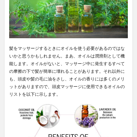
腸のデトックス
腸内フローラ
腸内フローラ検査
腸内改善
腸内洗浄
腸内環境
腸内細菌
腸内細菌叢
腸年齢
腸相
腹八分目
腹痛
腹腔内圧
腹部肥満
膀胱結石
膵炎
臓器
臨時国会
臨済宗
自伝
自作自演
髪をマッサージするときにオイルを使う必要があるのではな
自動火災報知設備
自動特徴工学解
自動運転
いかと思うかもしれません。まあ、オイルは潤滑剤として機
自家栽培
自家精米
自家製
自尊理論
能します。オイルがないと、マッサージ中に発生するすべて
自己免疫性肝炎
自己効力感
自己啓発
の摩擦の下で髪が簡単に壊れることがあります。それ以外に
も、頭皮や髪の毛に油をさし、オイルの香りには多くのメリ
自己回帰モデル
自己成長
自己教育の原則
ットがありますので、頭皮マッサージに使用できるオイルの
自己検疫
自己理解
自己管理
自己管理能力
リストを以下に示します。
自己管理術
自己認識力
自己責任論
自己資本比率
自己開示
自己隔離
自律神経
自律神経失調症
自殺念慮
自民党
自民党政権
自民党解体
自然との調和
自然に帰れ
自然免疫
自然塩
自然教育
自然治癒力