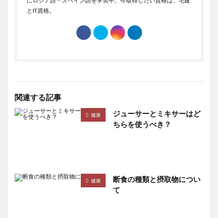
にロシア語・スペイン語を学習中。今取得したい資格は、宅建
とIT資格。
紅秀峰
紅茶キノコ
納期の遵守
納豆
純アルコール量
細菌性胃腸炎
紹介チケット
終末糖化産物
終活
終身雇用制
経口感染
経営戦略
経営計画
経営陣の意識改革
経団連
経済成長
経済指標
経済政策
経行
経験値
結婚
結晶性知能
給付金
給食
関連する記事
統一式呼吸法
統計学的思考
統計学的機械翻訳
ジューサーとミキサーはど
統計学習
絶倫
絶対悲観主義
続発緑内障
健康
ちらを使うべき？
網猟免許
綾小路きみまろ
緊張性頭痛
緊縮財政
緑でサラナ
緑内障
緑内障インプラント手術
緑内障の予防
緑茶
線形回帰
線維柱帯切除術
縞皮スイカ
断食の種類と摂取物につい
健康
繁栄のためのアメリカ人
織田信長
て
美容クリニックおすすめ
美容クリニック体験記
美容マスク
美容外科
美容皮膚科
美容睡眠