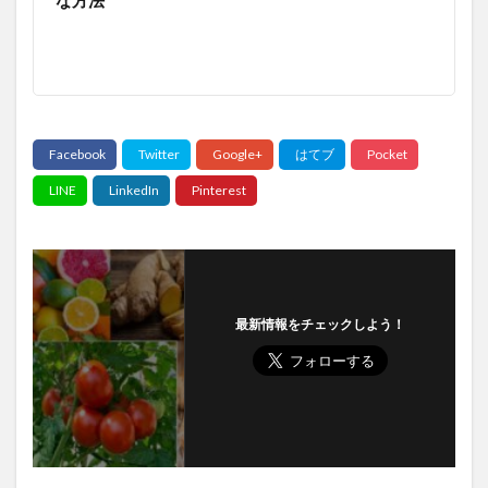
瞑想ヨガ
瞬間集中法
知的エージェント
知的好奇心
知的謙遜
知育玩具
知能
知行合一
知識と教養
知識の整理
知識の時代
知識工学
知識探求
知識獲得
知識表現
石井光
石原結實
石巻
石巻農業担い手センター
石田三成
石田和靖
石破茂
石綿障害予防規則
研心抄
破骨木
硝酸塩類
硫化水素
確率の明示化
確率思考
確率更新
確率錯誤
社会保険労務士
社会保険労務士会
社会変革
社会疫学
最新情報をチェックしよう！
社会的認識
社会福祉大国
社会脳仮説
社会関係資本
神田医新クリニック
神町
神経細胞
神話
神谷宗幣
神農本草経
神野恵子
禁煙
禁酒
禅
福士博司
福沢諭吉
私募債
秋田
科学革命