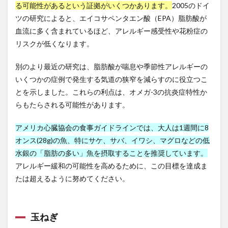
温泉ソムリエ
温泉ソムリエマスター
る可能性があるという証拠がいくつかあります。
2005のドイ
ツの研究によると、エイコサペンタエン酸（EPA）脂肪酸が
温泉健康指導士
温泉分析書
温泉水
血流に多く含まれているほど、アレルギー感受性や花粉症の
温泉百貨店
温泉観光実践士
温熱効果
リスクが低くなります。
湘南美容外科
湯治
満尾正
満期別分類
満腹ホルモン
溶血性貧血
滋養強壮
滝行
別のより最近の研究は、脂肪酸が喘息や季節性アレルギーの
いくつかの症例で発生する気道の狭窄を減らすのに役立つこ
漏電火災警報器
漢方
漢方の効能
漢方外用剤
とを示しました。これらの利点は、オメガ-3の抗炎症特性か
漢方注射剤
漢方茶
漢方薬
らもたらされる可能性があります。
潜在的ディリクレ配分法
潤滑ゼリー
潤滑剤
潰瘍性大腸炎
澤田平
火の歴史
火縄銃
アメリカ心臓協会の食事ガイドラインでは、大人は1週間に8
オンス(28g)の魚、特にサケ、サバ、イワシ、マグロなどの低
炎症性貧血
炭水化物
炭水化物制限
炭焼き
水銀の「脂肪の多い」魚を摂取することを推奨しています。
為替リスク
為替リスク管理
烏龍茶
無形資産
アレルギー緩和の可能性を高めるために、この目標を達成ま
無担保ステーブルコイン
無料NFT
無料宿泊
たは超えるように努めてください。
無料検診
無機過酸化物
無添加シャンプー
無症状者
無精子症
無酸素運動
無限成長
玉ねぎ
焼肉
熟睡
熱中症
燃え尽き症候群