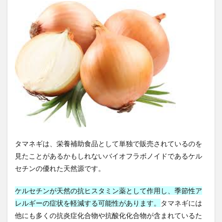
爪噛み症
片山潜
片平悦子
片頭痛
牛乳
牛乳は危険
牡蠣
牡蠣食べ放題
物々交換
物価上昇
物価高騰
物忘れ
特別国会
特別委員会
特別教育
特別電圧
特徴量
特徴量設計
特異値分解
狩猟
狩猟免許
狩猟者登録
独立広場
独立生産者
独立開業
狭心症
玄米
現代
現代の食文化
現代型栄養失調
現代貨幣理論
現在志向バイアス
現実シミュレーター
瑞鳩峰山
環境・エネルギー技術
環境価値
環境難民
タマネギは、栄養補助食品として単独で販売されているのを
瓦屋根
甘草
生きがい
生きるヒント
見たことがあるかもしれないバイオフラボノイドであるケル
セチンの優れた天然源です。
生体検査
生姜
生成AI
生殖能力
生活の変化
生活環境
生活習慣
生活習慣病
ケルセチンが天然の抗ヒスタミン薬として作用し、季節性ア
生活防衛資金
生涯学習
生物製剤
生理不順
レルギーの症状を軽減する可能性があります。
タマネギには
生理痛
生理的口臭
生産コスト
他にも多くの抗炎症化合物や抗酸化化合物が含まれているた