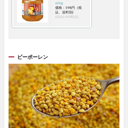
600g
建設業振興基金
建設業法
建設業界
価格：598円（税
込、送料別)
建設業経理士
建設業経理士2級
(2022/4/9時点)
建設的なフィードバック
弁証論治
引き締め的財政政策
弛緩性便秘
弱いAI
強いAI
強化学習
強迫性障害
弾丸ツアー
弾薬
当帰
形態素解析
後知恵バイアス
ビーポーレン
後藤宗明
徐福
徒長枝
御室八十八ヶ所霊場
循環学習法
徳富蘇峰
徳島
徳島ラーメン
徳川家康
徹通義介禅師
心に成功の炎を
心の修行体験
心の知能指数
心中
心原性脳梗塞
心理トリック
心理学
心理学講義
心理療法
心的外傷後ストレス障害
心肺機能
心臓発作
心身一如の原理
心身統一法
必勝法
忍者
忍者になるには
忍術
忍術学院
快眠
快眠と不眠のメカニズム