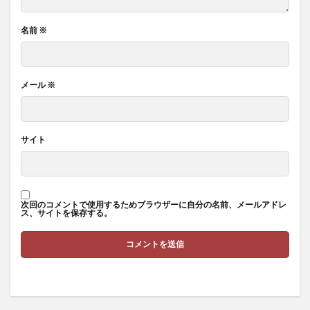
脳を活かす勉強法
脳塞栓症
名前
※
脳外科医が教えるボケ予防15か条
脳損傷研究
脳梗塞
脳梗塞の原因
脳梗塞の症状
脳疲労
脳科学者
脳脊髄液
脳静脈血栓症
腎精
メール
※
腎臓栄養食品
腎臓病
腐敗政治
腸のデトックス
腸内フローラ
腸内フローラ検査
サイト
腸内改善
腸内洗浄
腸内環境
腸内細菌
腸内細菌叢
腸年齢
腸相
腹八分目
腹痛
腹腔内圧
腹部肥満
膀胱結石
膵炎
臓器
次回のコメントで使用するためブラウザーに自分の名前、メールアドレ
臨時国会
臨済宗
自伝
自作自演
ス、サイトを保存する。
自動火災報知設備
自動特徴工学解
自動運転
自家栽培
自家精米
自家製
自尊理論
自己免疫性肝炎
自己効力感
自己啓発
自己回帰モデル
自己成長
自己教育の原則