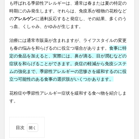
も呼ばれる季節性アレルギーは、通常は春または夏の特定の
子供が危ない
子宮筋腫
子育て
孟子解
時期にのみ発生します。それらは、免疫系が植物の花粉など
季節を味わう
季節性アレルギー
学びの旅
の
アレルゲン
に過剰反応すると発症し、その結果、多くのう
学び続ける
学問のすすめ
学問の重要性
っ血、くしゃみ、かゆみが生じます。
学校給食
学生運動
学習態度の形成
学習欲求
治療には通常市販薬が含まれますが、ライフスタイルの変更
学習習慣
宅地建物取引士
宅建
宅建六法
も春の悩みを和らげるのに役立つ場合があります。
食事に特
宅建士
宅建業法
宅配
宇宙の秩序
定の食品を加えると、実際には、鼻が滴る、目が潤むなどの
宇宙開発
宇治抹茶
安保徹
安保闘争
症状を和らげることができます。炎症の軽減から免疫システ
安倍晋三
安全性
安定打坐法
安定狭心症
ムの強化まで、季節性アレルギーの悲惨さを緩和するのに役
安息香酸ナトリウム
安河内哲也
安眠健康術
立つ可能性のある食事の選択肢がいくつかあります。
安眠枕
安部元首相
完璧主義
宗教
花粉症や季節性アレルギー症状を緩和する食べ物を紹介しま
宗教教育
宗谷岬
官僚制度
官僚天下り
す。
官民癒着
定期検診
定額減税
宝泉寺
宝石療法
宝飾品需要
実学の重視
実用的教育
実質所得減少
実質賃金低下
実践編
宦官
目次
宮城
宮川賢
宮本武蔵
宮沢賢治
1