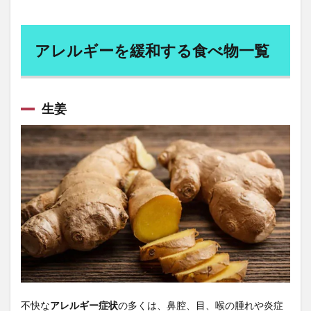
アレ
家庭環境
家族団らん
家森幸男
家畜の飼料
ルギ
ーを
宿便
宿坊
寄生虫による胃腸炎
富士通
緩和
アレルギーを緩和する食べ物一覧
寒冷地
寛政の改革
寝たきり予防
寝酒
する
食べ
対人ストラテジー
対人関係構築能力
寿司
物一
覧
寿命
専門性の証明
小型株戦略
小売売上高
生姜
小数の法則
1.1
小林龍太
小泉大臣
小泉進次郎
生姜
小田島春樹
小選挙区
小食
小食のすすめ
1.2
小麦
小麦アレルギー
小麦若葉
少子化
ビー
少子化対策
少子高齢化
少食
就労移行支援
ポー
レン
就農
就農体験
就農支援
尿失禁
1.3
尿路感染症
居眠り
居酒屋
山口 博
柑橘
系の
山岳ベース事件
山崎パン
山形
果物
山形県IoT推進ラボ
山形県中小企業団体中央会
1.4
山形県情報産業協会<
山形県警察
ター
メリ
山形県高度技術研究開発センター
山田方谷
不快な
アレルギー症状
の多くは、鼻腔、目、喉の腫れや炎症