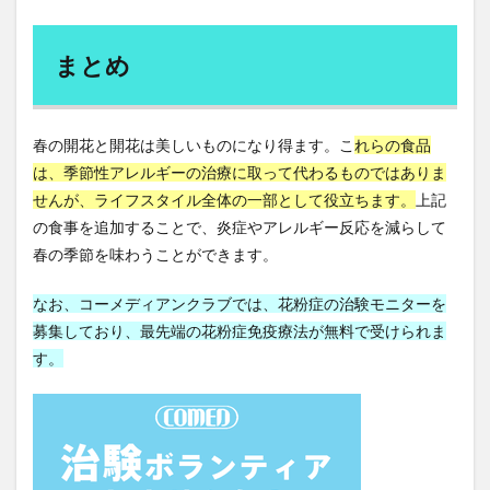
疲労の正体
疲労状態
病気
病気が逃げ出す生き方
病気にならない
まとめ
病気にならない生き方
病気になる原因
病気の7段階
痙攣性便秘
痛風
痩せたい
春の開花と開花は美しいものになり得ます。こ
れらの食品
癌
癌の予防
癒し
癒しの音楽
は、季節性アレルギーの治療に取って代わるものではありま
発ガン物質
発想力
発毛
発毛剤
せんが、ライフスタイル全体の一部として役立ちます。
上記
発毛実感
発熱
発表ジャーナリズム
の食事を追加することで、炎症やアレルギー反応を減らして
発見学習法
発達段階論
発酵食
発酵食品
春の季節を味わうことができます。
登録解体工事講習
登録販売者
白パン
なお、コーメディアンクラブでは、花粉症の治験モニターを
白川敬裕
白湯
白湯の作り方
白湯の効果
募集しており、最先端の花粉症免疫療法が無料で受けられま
白澤卓二
白炭塾
白砂糖
白髪
白髪予防
す。
白髪染め
白龍
皮脂分泌
皮膚むしり症
皮膚剥脱症
皮膚疾患
皿回し暗記術
盛大な人生
盛岡三大麵
盛岡冷麺
監視社会
目の下のたるみ取り
目もとのシワ
目尻のシワ