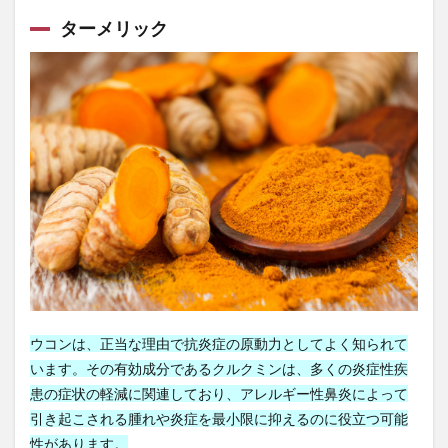
ターメリック
日記を書く
早期発見
昌平坂学問所
明智光秀
明石陽一
昭和
昭和の家族
時計時間
時間の有効活用
時間割
時間管理
普回向
普茶料理
暁天坐禅
暗号資産
暗号通貨
暗記法
暴露
更年期ドック
更年期外来
更年期障害
書く
書記長
曹洞宗
最優先事項
最北端
最北端到達証明書
最強の働き方
月例修証会
月例羅漢講
月経
月経前症候群
月経周期
月経困難症
月見草オイル
月見草油
有害化学物質
有害鳥獣対策
有形資産
有機モリンガ
ウコンは、正当な理由で抗炎症の原動力としてよく知られて
有酸素運動
朝食
朝食抜き
朝食有害説
います。その有効成分であるクルクミンは、多くの炎症性疾
朝鮮人参
朝鮮王朝
期待値思考
木原武一
患の症状の軽減に関連しており、アレルギー性鼻炎によって
引き起こされる腫れや炎症を最小限に抑えるのに役立つ可能
木原直哉
木村もりよ
木炭自殺
木造建築士
性があります。