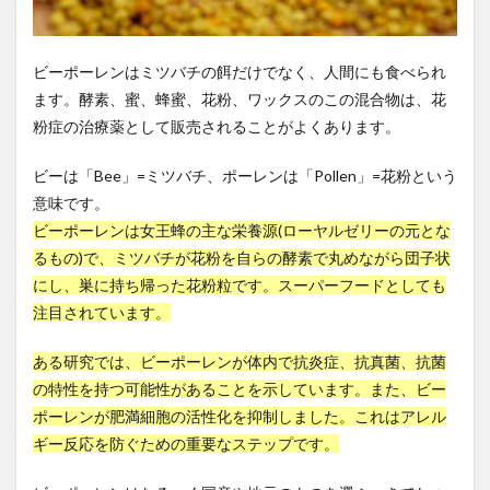
快適睡眠
思いやりの心
思い込み
思考の罠
性善説
性感染症
性機能
性機能改善
ビーポーレンはミツバチの餌だけでなく、人間にも食べられ
性機能障害
性欲低下
性生活
性病検査
ます。酵素、蜜、蜂蜜、花粉、ワックスのこの混合物は、花
性病検査ＳＴＤチェッカー
性的満足度
性的能力
粉症の治療薬として販売されることがよくあります。
性腺機能低下症
性豪
性豪武将
恋愛
ビーは「Bee」=ミツバチ、ポーレンは「Pollen」=花粉という
息切れ
悪の中枢
悪影響
悪心
意味です。
悪玉コレステロール
情報コントロール
ビーポーレンは女王蜂の主な栄養源(ローヤルゼリーの元とな
情報セキュリティ
情報セキュリティマネジメント
るもの)で、ミツバチが花粉を自らの酵素で丸めながら団子状
にし、巣に持ち帰った花粉粒です。スーパーフードとしても
情報セキュリティ対策
情報リテラシー
注目されています。
情報処理推進機構
情報収集力
情報操作
情報資産管理
意味ネットワーク
意志力
ある研究では、ビーポーレンが体内で抗炎症、抗真菌、抗菌
意思決定の明確化
愛と礼節と生きる闘志
の特性を持つ可能性があることを示しています。また、ビー
ポーレンが肥満細胞の活性化を抑制しました。これはアレル
感情の波及効果
感情認識AI
感染対策
ギー反応を防ぐための重要なステップです。
感染性胃腸炎
感染爆発
感染症
感染経路
感染者
感覚教育
慈善財団活用
慈愛の瞑想