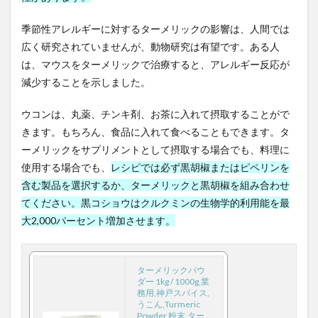
未来予測
未病
末梢動脈疾患
本業での収入アップ
本物の勉強法
本番力
季節性アレルギーに対するターメリックの影響は、人間では
本草綱目拾遺
札幌市
朮
朱子学
李舜臣
広く研究されていませんが、動物研究は有望です。ある人
は、マウスをターメリックで治療すると、アレルギー反応が
材料技術
杜仲
東ロボくん
東京オリンピック
減少することを示しました。
東屋本店
東成瀬村
東根市
東芝
東部経済回廊
東香山大乘寺
松のチカラ
松山
ウコンは、丸薬、チンキ剤、お茶に入れて摂取することがで
松島
松島焼がきハウス
松樹皮エキス
きます。もちろん、食品に入れて食べることもできます。タ
ーメリックをサプリメントとして摂取する場合でも、料理に
松田麻美子
板壁
板葺き屋根
枕崎
使用する場合でも、
レシピでは必ず黒胡椒またはピペリンを
果樹園
果樹栽培
果樹王国
果樹農家
含む製品を選択するか、ターメリックと黒胡椒を組み合わせ
果物
枝毛
枸杞子
柏木智帆
柏野尊徳
てください。黒コショウはクルクミンの生物学的利用能を最
染毛剤
染色体
柳沢佐千夫
栄養
大2,000パーセント増加させます。
栄養カウンセリング
栄養セラピスト
栄養分析
栄養爆弾
栄養療法
栄養編
栗谷李珥
ターメリックパウ
株価の急騰
株式会社ホーユー
株式市場
ダー 1kg / 1000g,業
務用,神戸スパイス,
株式投資
核酸増幅テスト
格付け戦略
うこん,Turmeric
Powder,粉末,ター