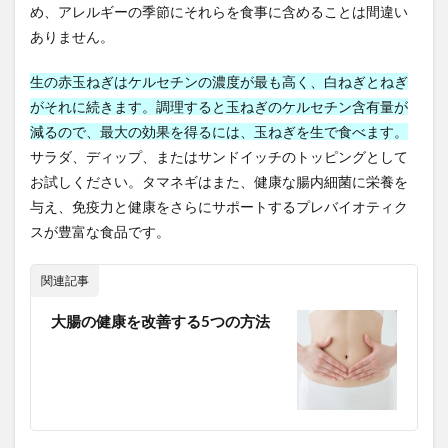
め、アレルギーの季節にそれらを食事に含めることは間違い
生産システム技術
生産プロセス
生産形態
ありません。
生産性の低下
生産性資産
生産技術
生産技術の種類
生産技術マネジメント
生の赤玉ねぎはケルセチンの濃度が最も高く、白ねぎとねぎ
生産技術マネジメントスキル
生産技術者マネジメント
がそれに続きます。調理すると玉ねぎのケルセチン含有量が
減るので、最大の効果を得るには、玉ねぎを生で食べます。
生産技術者マネジメント資格
生産管理
サラダ、ディップ、またはサンドイッチのトッピングとして
生産管理技術
生産量管理
生食注意
産熱器官
お試しください。タマネギはまた、健康な腸内細菌に栄養を
用語集
田中匡
田中美希
田中角栄
与え、免疫力と健康をさらにサポートするプレバイオティク
田口善弘
田植え
田植え機
田淵正浩
スが豊富な食品です。
田舎暮らし
甲状腺がん
甲状腺ホルモン
関連記事
甲種消防設備士
申師任堂
男のアンチエイジング
男性ホルモン
男性ホルモン注射
男性不妊症
大腸の健康を改善する5つの方法
男性型脱毛症
男性性腺機能低下症
男性機能不全
男鹿市
町家型古民家
画像認識
異常気象
異文化理解
異次元金融緩和
疲れた
疲れをためない生き方
疲労
疲労の原因