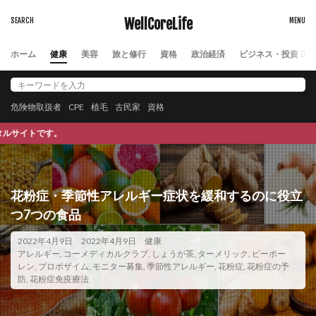
塩分不足
塩素酸塩類
増税メガネ
増税地獄
WellCoreLife
壇上伽藍
売ります
売れ残り
売れ筋商品
変異体
変異株
変異種
変身資産
ホーム
健康
美容
旅と修行
資格
政治経済
ビジネス・投資
外傷性イベント
外国人労働力
外国人労働者
外国紙幣
外貨獲得
外貨獲得ビジネス
危険物取扱者
CPE
植毛
古民家
資格
外貨預金
外食化
多宝塔
多次元尺度構成法
多睡眠潜時検査
多細胞生物
多角経営
本サイトは、Wellness
多重ニューロン層
夜の帝王
夜勤やめたい
大乗寺
大人の勉強方法
大前研一
大器晩成
花粉症・季節性アレルギー症状を緩和するのに役立
大増税
大学
大学解
大川真史
つ7つの食品
大数の法則
大村大次郎
大梅拈華山
大森隆史
大江町
大津秀一
大渓明日香
大物
2022年4月9日
2022年4月9日
健康
アレルギー
,
コーメディカルクラブ
,
しょうが茶
,
ターメリック
,
ビーポー
大物になる自己啓発99の方法
大票田
大筋群
レン
,
プロポザイム
,
モニター募集
,
季節性アレルギー
,
花粉症
,
花粉症の予
防
,
花粉症免疫療法
大胆な金融政策
大腸の健康
大腸癌
大航海時代
大規模言語モデル
大谷翔平