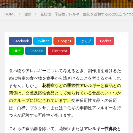
大豆イソフラボン
大転職時代
大量見込生産
大阪万博
大阪美容クリニック
大陽寺
HOME
健康
花粉症・季節性アレルギー症状を緩和するのに役立つ7つ
大韓民国
大飢饉
天下り
天下りの多い企業団体
天下り規制法
天才
天才の勉強術
天海の水
天然ガス価格
天然タウリン
天然抗酸化水
天童
天童市
天野恵市
天風会
天風哲学
天麻
太平洋戦争
太閤検地
太陽
太陽光発電
食べ物やアレルギーについて考えるとき、副作用を避けるた
太陽光発電事業
太陽光発電併用
太陽光発電所
めに特定の食べ物を食事から遠ざけることを考えるかもしれ
太陽寺
太陽礼拝
失敗から学ぶ
奇形精子症
ません。しかし、
花粉症
などの
季節性アレルギー
と食品との
奇跡の木
奉仕活動
奥ノ院
奥村康
関係は、交差反応性食品として知られている食品のいくつか
のグループに限定されています。
交差反応性食品への反応
女性は長生き
女性ホルモン
好きと嫌い
は、白樺、ブタクサ、またはヨモギの季節性アレルギーを持
好き嫌いの復権
好意の報復性
好感度ギャップ
つ人が経験する可能性があります。
妊娠
妊娠糖尿病
妊活
妊活サプリ
始皇帝
嫉妬から学ぶ
嫌悪の報復性
これらの食品群を除いて、花粉症または
アレルギー性鼻炎
と