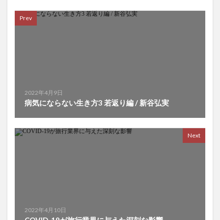
科目合格制度
秘境
租食信仰
移民政策
Prev
税金の無駄遣い
税金泥棒
稚内
種なしスイカ
種子
種自家採取
種苗会社
稲作の渡来
稲刈り
穀物
穂のしずく
積極心
積極的な情報発信
積極観念
積極財政
積立投資
空き家
空き家バンク
空き家問題
2022年4月9日
空腹
空腹の時間
突破力
窪田講師
病気にならない生き方3 若返り編 / 新谷弘実
立法機能
竜王戦
競争入札
第一種銃猟免許
第三種電気主任技術者
第三者割当増資
Next
第三言語選択
第二のマクガバン報告
第二種銃猟免許
第五世代コンピュータ
筋トレ
筋力トレーニング
筋力増強
筋肉
筋肉の成長
筋肉労働
筋肉増強剤
筋肉注射
筋肉量
算数教育
管理変動相場制
管理業務主任者
2022年4月10日
簿記
米ドル
米ドルの変動要因
米ドルの歴史