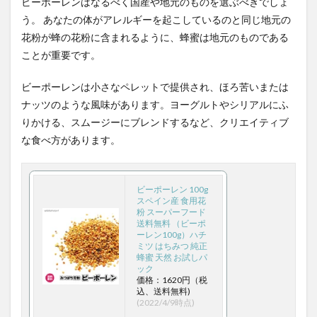
ビーポーレンはなるべく国産や地元のものを選ぶべきでしょ
慢性呼吸不全
慢性疲労
慢性疾患
憲法
う。 あなたの体がアレルギーを起こしているのと同じ地元の
花粉が蜂の花粉に含まれるように、蜂蜜は地元のものである
成功体験
成田悠輔
成長ホルモン
成長因子
ことが重要です。
成長戦略
戦争と経済
戦争の経済学
戦国武将
戦後インフレ
戦後復興
戦略的学習計画
ビーポーレンは小さなペレットで提供され、ほろ苦いまたは
戦略的暇
戦略的組織化
手のシワ
ナッツのような風味があります。ヨーグルトやシリアルにふ
りかける、スムージーにブレンドするなど、クリエイティブ
手のシワの予防
手のシワの原因
手の老化
な食べ方があります。
手作り
手作りせんべい
手洗い
手術
手裏剣
投資アプローチ
投資の大原則
投資初心者
投資家
投資診断士
投資講座
ビーポーレン 100g
スペイン産 食用花
投資資金
投資適格債
抗がん
抗がん剤
粉 スーパーフード
送料無料 （ビーポ
抗ガン剤
抗体依存性感染増強
抗原テスト
ーレン100g）ハチ
ミツ はちみつ 純正
抗原検査
抗原検査キット
抗炎症薬
蜂蜜 天然 お試しパ
ック
抗疲労体質
抗癌性
抗酸化作用
抗酸化物質
価格：1620円（税
込、送料無料)
抜け毛
抜け毛予防
抜毛症
(2022/4/9時点)
抹茶カフェ.テイクアウト
拡張期圧
拡張的財政政策