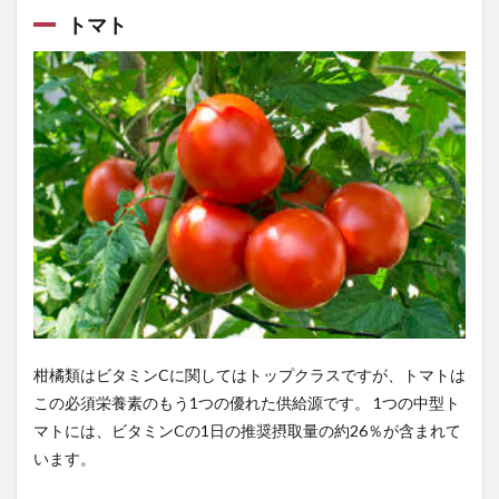
死亡率
死生観
残留農薬
残留農薬汚染
トマト
母乳
毒抜き
毒素
比例代表
比叡山延暦寺
比較
毛づくろい
毛利元就
毛沢東
毛生え薬
毛穴の開き
毛髪ミネラル検査
毛髪診断士
民主主義
民主主義の危機
民主主義思想
民事再生法
民族対立
民法
気
気候危機
気候変動
気功
気功断食
気功断食ダイエット
気管支炎
水分
水力発電
水噴霧消火設備
水断食
水瀬ケンイチ
水田稲作
水素エコノミー
水素のめぐり湯
水素入浴
水耕栽培
水酸化ナトリウム
永世中立国
永平寺
汚染米
柑橘類はビタミンCに関してはトップクラスですが、トマトは
この必須栄養素のもう1つの優れた供給源です。 1つの中型ト
池上彰
池上本門寺
決定木
決済システム
マトには、ビタミンCの1日の推奨摂取量の約26％が含まれて
沈黙の臓器
沖縄
河上肇
河岸宏和
います。
河野守宏
治験
治験ボランティア