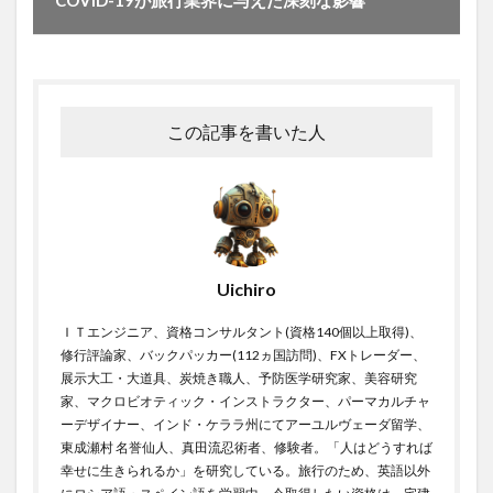
COVID-19が旅行業界に与えた深刻な影響
米ドル指数
米不足
米中対立
米中関係
米作りの基本
米価格の推移
米価格高騰
米国との経済関係
米国社債
米国社債ETF
米山公啓
米市場
米穀年度
米納税制度
この記事を書いた人
米買い占め
米農家
米農家の収入
籾摺り機
粉末消火設備
精
精力
精力剤
精力増強
精力減退
精力絶倫
精子
精子の老化
精子増量
精子検査キット
精子減少症
Uichiro
精子無力症
精巣ガン
精巣腫瘍
精液分析
精液量減少
精白
精神的疲労
精神科
ＩＴエンジニア、資格コンサルタント(資格140個以上取得)、
精神障害
精索静脈瘤
精育支援サプリメント
修行評論家、バックパッカー(112ヵ国訪問)、FXトレーダー、
展示大工・大道具、炭焼き職人、予防医学研究家、美容研究
精進カレー
精進だし
精進揚げ
精進料理
家、マクロビオティック・インストラクター、パーマカルチャ
精進料理の心得
精進料理レシピ
精進料理教室
ーデザイナー、インド・ケララ州にてアーユルヴェーダ留学、
東成瀬村 名誉仙人、真田流忍術者、修験者。「人はどうすれば
糖化
糖化最終産物
糖尿病
糖質
幸せに生きられるか」を研究している。旅行のため、英語以外
糖質制限
紅ほっぺ
紅参精エブリタイム