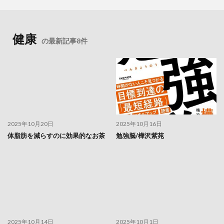
自己検疫
自己理解
自己管理
自己管理能力
自己管理術
自己認識力
自己責任論
自己資本比率
自己開示
自己隔離
自律神経
健康
の最新記事8件
自律神経失調症
自殺念慮
自民党
自民党政権
自民党解体
自然との調和
自然に帰れ
自然免疫
自然塩
自然教育
自然治癒力
自然災害
自然療法
自然言語処理
自由の尊重
自由至上主義
自立共生
自転車遍路
臭素酸カリウム
臭素酸塩類
航空便
良い睡眠
2025年10月20日
2025年10月16日
良質なタンパク質
芍薬甘草湯
芝国際クリニック
体脂肪を減らすのに効果的なお茶
勉強脳/樺沢紫苑
芡粉
花粉症
花粉症の予防
花粉症免疫療法
花芽
若返り
若返り編
若返り遺伝子
英語力
茂木健一郎
茅葺き屋根
草加せんべい
荒畑園
荒谷
菌床栽培
萬寿のしずく
葉石かおり
葉酸
葉酸サプリ
著作権収入
2025年10月14日
2025年10月1日