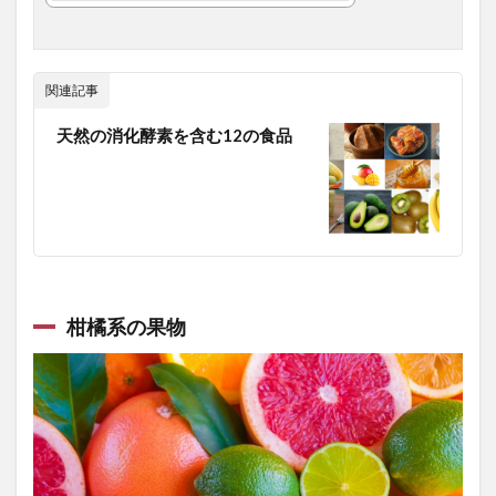
拡散希望
拡散障害
持続可能なエネルギー社会
持続可能な農業
持続可能な開発目標
関連記事
指数関数的成長
排卵予測
排尿不能
排泄
探検者
探究心
探索木
探索空間
天然の消化酵素を含む12の食品
接木野菜苗
接触追跡
接近覚醒行動
推移律
推論・探索の時代
揚げ物
摂食障害
摘果
改善
放射線治療
放浪旅
政府支援策
政権交代
政治思想
政治献金
政治癒着
政治的介入
政治腐敗
政策金利
政調会長
柑橘系の果物
敗因分析
教師あり学習
教材
教育思想
数学
数学的思考力
文化教育
文化的インテリジェンス
文字認識AI
文明開化
文福茶釜
文章要約
斉藤勇
断薬
断食
断食の心得
断食中の食べ物
断食中の飲料
断食道場
新しい休み方
新シャーマニズム運動