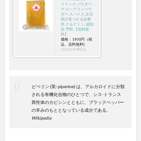
格差拡大
格差縮小
格物致知
栽培計画
メリック,パウダー,
ウコン,ウコンパウ
桂浜
桜を見る会
桜沢如一
梅毒
ダー,スパイス,主治
医の見つかる診療
森下彰大
森友・加計問題
森林滅亡
森永卓郎
所,クルクミン, 認知
症,予防,【送料無
森永拓郎
椿
楠木建
業務効率化
料】
極上クリル
極濃青汁
楽園フーズ
榊原英資
価格：1930円（税
込、送料無料)
構成要素
構造力学
権利義務
権力の監視者
(2022/4/9時点)
横井小楠
樺太
樺沢紫苑
橋本之克
機動的な財政政策
機械学習
機械翻訳
櫻井翔
欠精子症
次元の呪い
次元削減
欧州中央銀行
欧州医薬品庁EMA
欧州経済共同体
欧州通貨制度
ピペリン
(英: piperine) は、アルカロイドに分類
される有機化合物のひとつで、シス-トランス
欧州連合
正官庄
正常眼圧緑内障
正法寺
異性体のカビシンとともに、ブラックペッパー
武家屋敷型古民家
武将
武田信玄
武田果樹園
の辛みのもととなっている成分である。
武田邦彦
歩き遍路
歯の健康
歯周ポケット
Wikipedia
歯周炎
歯周病
歯石
歯磨き
歯磨き粉
歯科検診
歯間ブラシ
死ぬときに後悔すること