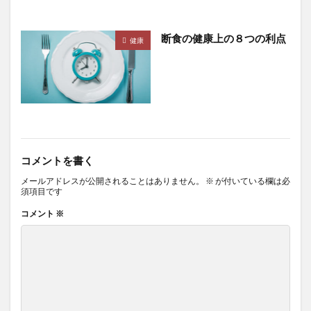
美徳の促進
美杏香キングハーミット
美白
断食の健康上の８つの利点
義務輸入
羽生善治
習慣化
老いない
健康
老いない体
老けない人は腹七分め
老化
老化の原因
老化促進
老化病
耐久財受注
肉食
肌の引き締め
肌再生効果
肝機能障害
肝疾患
肝癌
肝硬変
肝脂肪
肝臓
肝臓をいたわる
肥培管理
肥満
育毛
コメントを書く
育毛シャンプー
育毛剤
胡麻豆腐
脂肪性肝炎
メールアドレスが公開されることはありません。
※
が付いている欄は必
脂肪肝
脂質代謝
脂質代謝異常
脂質異常症
須項目です
脆弱性管理
脱力発作
脱毛
脱毛予防
コメント
※
脱毛症
脱水症状
脱炭素は嘘
脱炭素は宗教
脱炭素利権
脱炭素社会
脱炭素終了
脱炭素経営
脳が冴える最高の習慣術
脳トレ
脳トレドリル
脳と体の強化書
脳の不調を治す食べ方
脳の炎症
脳の認知機能