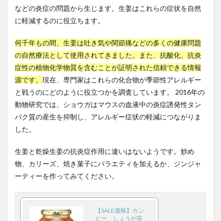
ック
などの炎症の問題から生じます。生姜はこれらの症状を自然
山田真由美
山田知生
岡田正彦
岩手県
1.5
に軽減するのに役立ちます。
岩盤浴
岩盤浴ボール
岸田政権
岸田文雄
トマ
ト
嶋津良智
巌流島
巌流島フェリー
巌流島上陸
何千年もの間、生姜は吐き気や関節痛などの多くの健康問題
1.6
巌流島上陸認定証
巌流島決闘
巌流島観光
の自然療法として使用されてきました。また、抗酸化、抗炎
サー
症性の植物化学物質を含むことが証明された信頼できる情報
川上幸生
工場製惣菜
左歸丸
左翼
モン
と他
源です。
現在、専門家はこれらの化合物が季節性アレルギー
左翼の活動
左翼の特徴
巨大権益
巫女
の油
と戦うのにどのように役立つかを調査しています。 2016年の
性の
市場調査
帝国データバンク
帝国主義
動物研究では、ショウガはマウスの血液中の炎症誘発性タン
魚
帰化申請
帰国子女
常任委員会
常喜院
パク質の産生を抑制し、アレルギー症状の軽減につながりま
1.7
常温ピカベジジュース
常盤薬品工業
常識破り
した。
玉ね
ぎ
幅優先探索
幕張メッセ
年功序列
年間休日
生姜と乾燥生姜の抗炎症作用に違いはないようです。炒め
2
年間休日少ない
幸福の最大化
幸福学習プログラム
物、カリーズ、焼き菓子にバラエティを加えるか、ジンジャ
まと
幹事長
座禅
廃棄物処理法
建築基準法
め
ーティーを作ってみてください。
建築士
建築業法
建設ビジネス
建設リサイクル法
建設工事
建設業29業種
【SALE価格】カン
建設業キャリアアップシステム
建設業の簿記
ピー しょうが茶