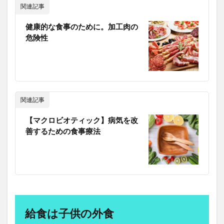
を持
関連記事
つ。
加谷珪一
加齢
労働力減少
労働基準法
4.1
健康的な食事のために。加工肉の
労働安全衛生法
労働所得
労働時間
コメ
危険性
労働社会保険
労働組合
効果
勃起不全
4.2
勃起困難
勃起障害
勉強
勉強内容
魚
勉強方法
勉強法
勉強熱心
勉強脳
4.3
勉強術
動悸
動機づけ
動物性たんぱく質
野菜
関連記事
動的回復法
動脈硬化
動脈血ガス検査
勝俣誠
5
【PR】
化学物質
化石燃料
化石燃料輸入コスト
【マクロビオティック】病気を改
農家・
善するための食事療法
北米自由貿易協定
区切り打ち
医師会
漁師の
こだわ
医療介護制度
医者に殺されない47の心得
り食材
が直接
医者依存症
医薬品
医薬品の販売
医食同源
届く 産
千葉県
半兵衛炭焼塾
卑弥呼
直通販
サイト
協調フィルタリング
協調行動
南妙法蓮華経
「食べ
チョ
南清貴
南部守行
単一ニューロン層
単一通貨
給食は子供の外食
ク」
単味薬
単回帰分析
単細胞生物
印象操作