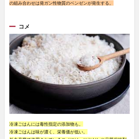
学び続ける
学問のすすめ
学問の重要性
の組み合わせは発ガン性物質のベンゼンが発生する。
学校給食
学生運動
学習態度の形成
学習欲求
学習習慣
宅地建物取引士
宅建
宅建六法
コメ
宅建士
宅建業法
宅配
宇宙の秩序
宇宙開発
宇治抹茶
安保徹
安保闘争
安倍晋三
安全性
安定打坐法
安定狭心症
安息香酸ナトリウム
安河内哲也
安眠健康術
安眠枕
安部元首相
完璧主義
宗教
宗教教育
宗谷岬
官僚制度
官僚天下り
官民癒着
定期検診
定額減税
宝泉寺
宝石療法
宝飾品需要
実学の重視
実用的教育
実質所得減少
実質賃金低下
実践編
宦官
宮城
宮川賢
宮本武蔵
宮沢賢治
家庭環境
家族団らん
家森幸男
家畜の飼料
冷凍ごはんには毒性指定の添加物も。
冷凍ごはんは味が濃く、栄養価が低い。
宿便
宿坊
寄生虫による胃腸炎
富士通