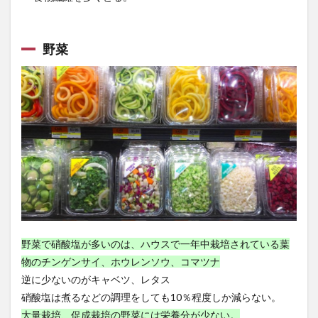
建設的なフィードバック
弁証論治
引き締め的財政政策
弛緩性便秘
弱いAI
野菜
強いAI
強化学習
強迫性障害
弾丸ツアー
弾薬
当帰
形態素解析
後知恵バイアス
後藤宗明
徐福
徒長枝
御室八十八ヶ所霊場
循環学習法
徳富蘇峰
徳島
徳島ラーメン
徳川家康
徹通義介禅師
心に成功の炎を
心の修行体験
心の知能指数
心中
心原性脳梗塞
心理トリック
心理学
心理学講義
心理療法
心的外傷後ストレス障害
心肺機能
心臓発作
心身一如の原理
心身統一法
必勝法
忍者
忍者になるには
野菜で硝酸塩が多いのは、ハウスで一年中栽培されている葉
物のチンゲンサイ、ホウレンソウ、コマツナ
忍術
忍術学院
快眠
快眠と不眠のメカニズム
逆に少ないのがキャベツ、レタス
快適睡眠
思いやりの心
思い込み
思考の罠
硝酸塩は煮るなどの調理をしても10％程度しか減らない。
性善説
性感染症
性機能
性機能改善
大量栽培、促成栽培の野菜には栄養分が少ない。