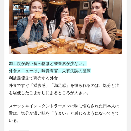
は子
円安
円形脱毛症
円高
再エネ100宣言
供の
外食
再エネ技術
再エネ賦課金
再加工リスト
3
再新再生プロセス
再生不良性貧血
スー
パー
再生可能エネルギー
写経
写経会
冬木三男
の売
冬虫夏草
冷え性
冷え性の原因
冷房病
れ残
り商
冷蔵コンテナ
出力レベル
分子栄養セラピスト
品の
再包
分子栄養学
分散化
分散型システム
加工度が高い食べ物ほど栄養素が少ない。
装
分散型台帳技術
分散学習
分散投資
分断本能
（巻
外食メニューは、味覚障害、栄養失調の温床
き）
列車
初期体験
利主義
利権まみれ
利益最優先で商売する外食
は当
たり
外食ですぐ「満腹感」「満足感」を得られるのは、塩分と油
利権政治
利益計算
前島 誠
前立腺
前
を駆使したごまかしによるところが大きい。
前立腺がん
前立腺がんのリスク
前立腺がんの予防
4
前立腺がんの転移
前立腺肥大
前頭線維性脱毛症
食品
スナックやインスタントラーメンの味に慣らされた日本人の
偽装
剥脱障害
剪定
剪定方法
副交感神経
舌は、塩分が濃い味を「うまい」と感じるようになってきて
への
いる。
副交感神経優位
副作用
副反応
副業
疑い
の目
副腎疲労
力道山
加工肉
加藤鷹