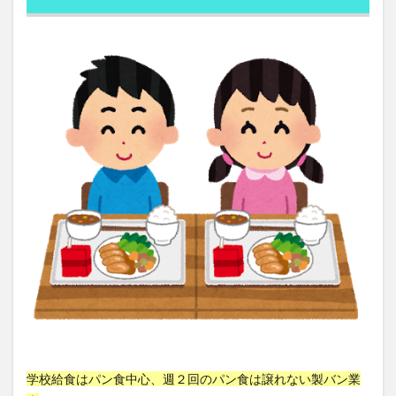
危機管理
危険性
危険物取扱者
卵のちから
卵子凍結
卵屋eggg
卵巣
厚生年金保険法
原価管理
原価計算
原因
原子力発電
原油価格
原発性頭痛
去勢
参政党
参政党の公約
参政党の政策
参議院
参議院選挙制度
双極性障害
反ワクチン
反応行動
収縮期圧
受注生産
受粉
口癖の活用
口腔乾燥症
口腔内悪臭
口腔衛生
口臭
口臭のメカニズム
口臭の主要原因
古古古米
古古米
古家大祐
古民家
古民家カフェ
古民家の建築的特徴
古民家の歴史
古民家再生
古民家暮らし
古民家鑑定士
古米
古米臭
可溶性繊維
右から左へのシャント
右归丸
右派政治
右翼
右翼と左翼
学校給食はパン食中心、週２回のパン食は譲れない製バン業
右翼の活動
右翼の特徴
吃音
吃音症