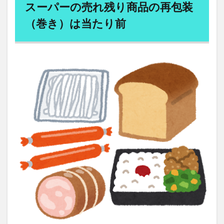
スーパーの売れ残り商品の再包装
国会議員の居眠り
国内旅行
国家資格
（巻き）は当たり前
国対委員長
国民代表機能
国民年金法
国民所得倍増計画
国民皆保険制度
国際バカロレア校
国際資格
国際通貨体制
国際配送
土壁
土曜参禅会
在庫管理
地中海式
地中海式食事
地中海料理
地中海食
地政学
地政学的リスク
地方分権化
地方活性化
地方消滅危機
地熱発電
地球の歩き方
地産地消
地頭力
坂本昭文
坂本貴志
坂本龍馬
坐禅
坐禅会
坪田一男
基礎数学
基礎法学
堀忠雄
堀江貴文
報恩寺
報酬システム
塩分
塩分不足
塩素酸塩類
増税メガネ
増税地獄
壇上伽藍
売ります
売れ残り
売れ筋商品