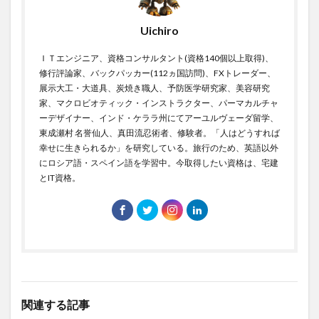
森永拓郎
椿
楠木建
業務効率化
Uichiro
極上クリル
極濃青汁
楽園フーズ
榊原英資
ＩＴエンジニア、資格コンサルタント(資格140個以上取得)、
構成要素
構造力学
権利義務
権力の監視者
修行評論家、バックパッカー(112ヵ国訪問)、FXトレーダー、
横井小楠
樺太
樺沢紫苑
橋本之克
展示大工・大道具、炭焼き職人、予防医学研究家、美容研究
家、マクロビオティック・インストラクター、パーマカルチャ
機動的な財政政策
機械学習
機械翻訳
櫻井翔
ーデザイナー、インド・ケララ州にてアーユルヴェーダ留学、
欠精子症
次元の呪い
次元削減
欧州中央銀行
東成瀬村 名誉仙人、真田流忍術者、修験者。「人はどうすれば
欧州医薬品庁EMA
欧州経済共同体
欧州通貨制度
幸せに生きられるか」を研究している。旅行のため、英語以外
にロシア語・スペイン語を学習中。今取得したい資格は、宅建
欧州連合
正官庄
正常眼圧緑内障
正法寺
とIT資格。
武家屋敷型古民家
武将
武田信玄
武田果樹園
武田邦彦
歩き遍路
歯の健康
歯周ポケット
歯周炎
歯周病
歯石
歯磨き
歯磨き粉
歯科検診
歯間ブラシ
死ぬときに後悔すること
死亡率
死生観
残留農薬
残留農薬汚染
母乳
毒抜き
毒素
比例代表
関連する記事
比叡山延暦寺
比較
毛づくろい
毛利元就