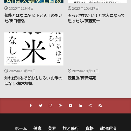
物価上昇
物価高騰
物忘れ
特別国会
2025年11月4日
2025年10月27日
特別委員会
特別教育
特別電圧
特徴量
知能とはなにか ヒトとＡＩのあい
もっと学びたい！と大人になって
特徴量設計
特異値分解
狩猟
狩猟免許
だ/田口善弘
思ったら/伊藤賀一
狩猟者登録
独立広場
独立生産者
独立開業
狭心症
玄米
現代
現代の食文化
現代型栄養失調
現代貨幣理論
現在志向バイアス
現実シミュレーター
瑞鳩峰山
環境・エネルギー技術
環境価値
環境難民
瓦屋根
甘草
生きがい
生きるヒント
2025年10月23日
2025年10月21日
知れば知るほどおもしろい お米の
読書脳/樺沢紫苑
生体検査
生姜
生成AI
生殖能力
はなし/柏木智帆
生活の変化
生活環境
生活習慣
生活習慣病
生活防衛資金
生涯学習
生物製剤
生理不順
生理痛
生理的口臭
生産コスト
生産システム技術
生産プロセス
生産形態
生産性の低下
生産性資産
生産技術
ホーム
健康
美容
旅と修行
資格
政治経済