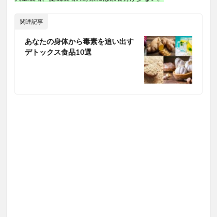
性機能障害
性欲低下
性生活
性病検査
性病検査ＳＴＤチェッカー
性的満足度
性的能力
関連記事
性腺機能低下症
性豪
性豪武将
恋愛
あなたの身体から毒素を追い出す
息切れ
悪の中枢
悪影響
悪心
デトックス食品10選
悪玉コレステロール
情報コントロール
情報セキュリティ
情報セキュリティマネジメント
情報セキュリティ対策
情報リテラシー
情報処理推進機構
情報収集力
情報操作
情報資産管理
意味ネットワーク
意志力
意思決定の明確化
愛と礼節と生きる闘志
感情の波及効果
感情認識AI
感染対策
感染性胃腸炎
感染爆発
感染症
感染経路
感染者
感覚教育
慈善財団活用
慈愛の瞑想
慢性呼吸不全
慢性疲労
慢性疾患
憲法
成功体験
成田悠輔
成長ホルモン
成長因子