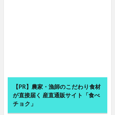
成長戦略
戦争と経済
戦争の経済学
戦国武将
戦後インフレ
戦後復興
戦略的学習計画
戦略的暇
戦略的組織化
手のシワ
手のシワの予防
手のシワの原因
手の老化
手作り
手作りせんべい
手洗い
手術
手裏剣
投資アプローチ
投資の大原則
投資初心者
投資家
投資診断士
投資講座
投資資金
投資適格債
抗がん
抗がん剤
抗ガン剤
抗体依存性感染増強
抗原テスト
抗原検査
抗原検査キット
抗炎症薬
抗疲労体質
抗癌性
抗酸化作用
抗酸化物質
【PR】農家・漁師のこだわり食材
抜け毛
抜け毛予防
抜毛症
が直接届く 産直通販サイト「食べ
抹茶カフェ.テイクアウト
拡張期圧
拡張的財政政策
チョク」
拡散希望
拡散障害
持続可能なエネルギー社会
持続可能な農業
持続可能な開発目標