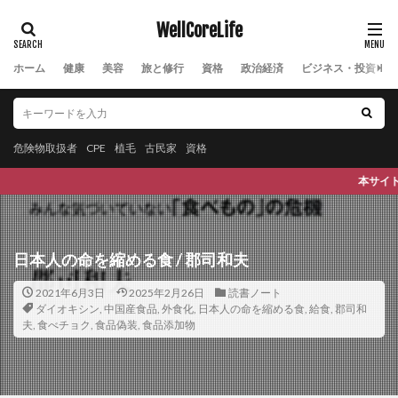
低炭水化物ダイエット
低福祉
低糖質
WellCoreLife
低糖質パン
低糖質ふすま粉パン
低血糖
ホーム
低酸素症
健康
美容
低酸素血症
旅と修行
資格
住まい教育推進協会
政治経済
ビジネス・投資
住居確保
佐々木小次郎
佐久間象山
佐川急便事件
佐藤一斎
佐藤錦
佐藤雅人
危険物取扱者
体の歪み
CPE
植毛
古民家
資格
体内から若返るアンチエイジング 125歳まで元気に生きる
本サイトは、Wellness(健康で), Wellbe
体内時計
体内酵素
体外受精
体液
体温
体温を上げると健康になる
体組成の改善
体脂肪
体臭
体重増加
体重記録
体験記
何花
日本人の命を縮める食 / 郡司和夫
何首烏
作図技術
作業改善技術
併用療法
2021年6月3日
2025年2月26日
読書ノート
依存症
価格戦略
価格設定
便の状態
ダイオキシン
,
中国産食品
,
外食化
,
日本人の命を縮める食
,
給食
,
郡司和
夫
,
食べチョク
,
食品偽装
,
食品添加物
便秘
保湿
信用リスク管理
修了試験
修己治人
修行
個人情報保護法
個人所得・支出
個別受注生産
個別教育