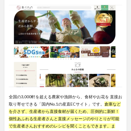
指数関数的成長
排卵予測
排尿不能
排泄
探検者
探究心
探索木
探索空間
接木野菜苗
接触追跡
接近覚醒行動
推移律
推論・探索の時代
揚げ物
摂食障害
摘果
改善
放射線治療
放浪旅
政府支援策
政権交代
政治思想
政治献金
政治癒着
政治的介入
政治腐敗
政策金利
政調会長
敗因分析
教師あり学習
教材
教育思想
数学
数学的思考力
文化教育
文化的インテリジェンス
文字認識AI
文明開化
文福茶釜
文章要約
斉藤勇
断薬
断食
全国の3,000軒を超える農家や漁師から、食材やお花を 直接お
断食の心得
断食中の食べ物
断食中の飲料
取り寄せできる「国内No.1の産直ECサイト」です。
倉庫など
断食道場
新しい休み方
新シャーマニズム運動
を介さず、生産者から直接食材が届くため、圧倒的に新鮮！
個性あふれる生産者さんと直接メッセージのやりとりが可能
新型コロナ
新型コロナ後遺症
新潟
新聞
で生産者さんおすすめのレシピを聞くこともできます。ま
新規住宅許可件数
新規失業保険申請件数
新規就農