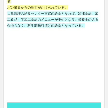
者
合併症
合格体験記
合格発表
吉田典生
パン業界からの圧力がかけられている。
大量調理の給食センター方式の給食となれば、冷凍食品、加
吉田松陰
同調ストラテジー
同調ダンス
工食品、半加工食品のメニューが中心となり、栄養士の入る
同調効果
同調圧力
同調行動
名医
余地もなく、科学調味料漬けの給食となっている。
名誉仙人
君津市
吹き矢
味の素
味噌
呼吸器合胞体ウイルス
呼吸困難
命の格差
和スイーツ
和食レストラン
品川スキンクリニック
品川スキンケアクリニック
品川美容外科
品質
品質管理
品質管理技術
哲学
哲学からのメッセージ
唱題行
商品リスティング
商品企画
商家型古民家
商法
問題集
善玉コレステロール
善行と悪行
喘息
喘息の予防
喘息の原因
喘息の症状
喫煙
嘔吐
四国
四国一周
回復ヨガ
回避
因果関係不明
団地
困難から学ぶ
困難への挑戦
固定種
国会
国会議員