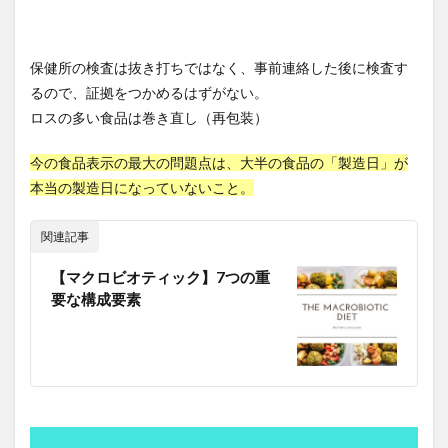
変異体
変異株
変異種
変身資産
外傷性イベント
外国人労働力
外国人労働者
外国紙幣
外貨獲得
外貨獲得ビジネス
保健所の検査は抜き打ちではなく、事前連絡した後に検査す
外貨預金
外食化
多宝塔
多次元尺度構成法
るので、証拠をつかめるはずがない。
ロスの多い食品は巻き直し（再包装）
多睡眠潜時検査
多細胞生物
多角経営
多重ニューロン層
夜の帝王
夜勤やめたい
今の食品表示の最大の問題点は、大半の食品の「製造日」が
大乗寺
大人の勉強方法
大前研一
大器晩成
本当の製造日になっていないこと。
大増税
大学
大学解
大川真史
関連記事
大数の法則
大村大次郎
大梅拈華山
大森隆史
大江町
大津秀一
大渓明日香
大物
【マクロビオティック】7つの重
要な構成要素
大物になる自己啓発99の方法
大票田
大筋群
大胆な金融政策
大腸の健康
大腸癌
大航海時代
大規模言語モデル
大谷翔平
大豆イソフラボン
大転職時代
大量見込生産
大阪万博
大阪美容クリニック
大陽寺