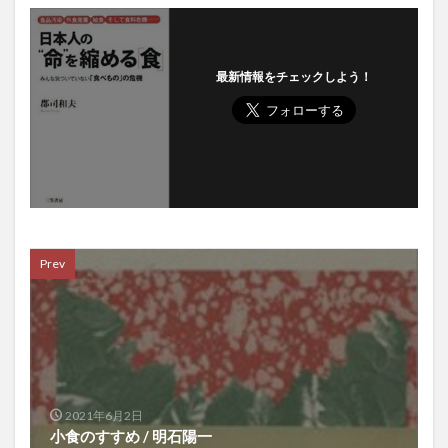
時間の有効活用
時間割
時間管理
普回向
普茶料理
暁天坐禅
暗号資産
暗号通貨
最新情報をチェックしよう！
暗記法
暴露
更年期ドック
更年期外来
更年期障害
書く
書記長
曹洞宗
最優先事項
最北端
最北端到達証明書
最強の働き方
月例修証会
月例羅漢講
月経
月経前症候群
月経周期
月経困難症
月見草オイル
月見草油
有害化学物質
有害鳥獣対策
有形資産
有機モリンガ
Prev
有酸素運動
朝食
朝食抜き
朝食有害説
朝鮮人参
朝鮮王朝
期待値思考
木原武一
木原直哉
木村もりよ
木炭自殺
木造建築士
未来予測
未病
末梢動脈疾患
本業での収入アップ
本物の勉強法
本番力
2021年6月2日
小食のすすめ / 明石陽一
本草綱目拾遺
札幌市
朮
朱子学
李舜臣