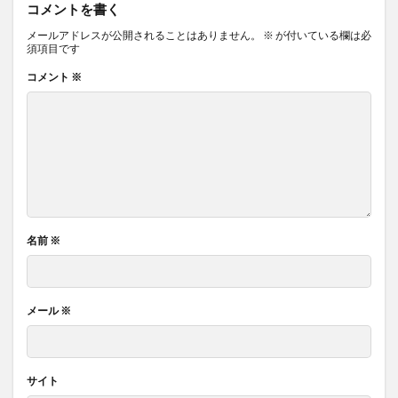
コメントを書く
活性酸素
派閥政治
流動性知能
流産
メールアドレスが公開されることはありません。
※
が付いている欄は必
須項目です
浄化儀式
浮腫
海外一人旅
海外旅行
コメント
※
海外移住
海洋深層水
海藻
海藻シャンプー
海藻ヘアマスク
海藻粘土シャンプー
海馬
消化酵素
消極教育
消火器
消費増税
消費期限
消費税
消費税増税
消費税導入
消費税引き上げ
消費税減税
消費者信頼感指数
消費者物価指数
消防設備士
深さ優先探索
深層学習
深層学習アルゴリズム
深田恭子
名前
※
深読
添加物
渋谷昌三
減反政策
減税
減税政策
渡り
渡辺崋山
渡辺正
メール
※
温室効果ガス
温州みかん
温度環境
温泉
温泉ソムリエ
温泉ソムリエマスター
温泉健康指導士
温泉分析書
温泉水
サイト