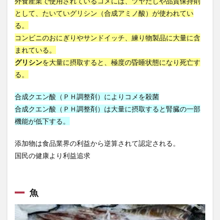
外食産業で使用されているコメには、ツヤだしや品質保持剤
寒冷地
寛政の改革
寝たきり予防
寝酒
として、たいていグリシン（合成アミノ酸）が使われてい
対人ストラテジー
対人関係構築能力
寿司
る。
寿命
専門性の証明
小型株戦略
小売売上高
コンビニのおにぎりやサンドイッチ、練り物製品に大量に含
小数の法則
小林龍太
小泉大臣
小泉進次郎
まれている。
グリシン
を大量に摂取すると、極度の昏睡状態になり死亡す
小田島春樹
小選挙区
小食
小食のすすめ
る。
小麦
小麦アレルギー
小麦若葉
少子化
少子化対策
少子高齢化
少食
就労移行支援
合成クエン酸（ＰＨ調整剤）によりコメを殺菌
就農
就農体験
就農支援
尿失禁
合成クエン酸（ＰＨ調整剤）は大量に摂取すると腎臓の一部
機能が低下する。
尿路感染症
居眠り
居酒屋
山口 博
山岳ベース事件
山崎パン
山形
添加物は食品業界の利益から逆算されて認定される。
山形県IoT推進ラボ
山形県中小企業団体中央会
国民の健康より利益追求
山形県情報産業協会<
山形県警察
山形県高度技術研究開発センター
山田方谷
魚
山田真由美
山田知生
岡田正彦
岩手県
岩盤浴
岩盤浴ボール
岸田政権
岸田文雄