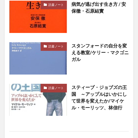
病気が逃げ出す生き方 / 安
読書ノート
毛沢東
毛生え薬
毛穴の開き
保徹・石原結實
毛髪ミネラル検査
毛髪診断士
民主主義
民主主義の危機
民主主義思想
民事再生法
民族対立
民法
気
気候危機
気候変動
スタンフォードの自分を変
気功
気功断食
気功断食ダイエット
気管支炎
読書ノート
える教室/ケリー・マクゴニ
水分
水力発電
水噴霧消火設備
水断食
ガル
水瀬ケンイチ
水田稲作
水素エコノミー
水素のめぐり湯
水素入浴
水耕栽培
水酸化ナトリウム
永世中立国
永平寺
汚染米
スティーブ・ジョブズの王
読書ノート
池上彰
池上本門寺
決定木
決済システム
国 ～アップルはいかにし
て世界を変えたか/マイケ
沈黙の臓器
沖縄
河上肇
河岸宏和
ル・モーリッツ、林信行
河野守宏
治験
治験ボランティア
治験モニター
法案審議
法華経
法話と唱題行の会
泡消火設備
洗脳
洗顔料
洗髪
津液
活力資産
活性化関数