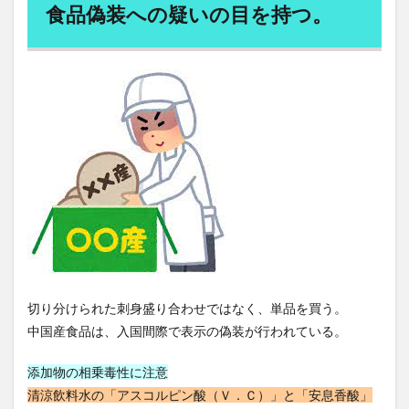
大韓民国
大飢饉
天下り
食品偽装への疑いの目を持つ。
天下りの多い企業団体
天下り規制法
天才
天才の勉強術
天海の水
天然ガス価格
天然タウリン
天然抗酸化水
天童
天童市
天野恵市
天風会
天風哲学
天麻
太平洋戦争
太閤検地
太陽
太陽光発電
太陽光発電事業
太陽光発電併用
太陽光発電所
太陽寺
太陽礼拝
失敗から学ぶ
奇形精子症
奇跡の木
奉仕活動
奥ノ院
奥村康
女性は長生き
女性ホルモン
好きと嫌い
好き嫌いの復権
好意の報復性
好感度ギャップ
妊娠
妊娠糖尿病
妊活
妊活サプリ
切り分けられた刺身盛り合わせではなく、単品を買う。
中国産食品は、入国間際で表示の偽装が行われている。
始皇帝
嫉妬から学ぶ
嫌悪の報復性
子供が危ない
子宮筋腫
子育て
孟子解
添加物の相乗毒性に注意
季節を味わう
季節性アレルギー
学びの旅
清涼飲料水の「アスコルピン酸（Ｖ．Ｃ）」と「安息香酸」