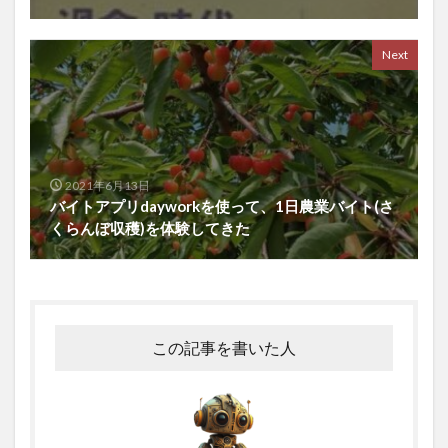
材料技術
杜仲
東ロボくん
東京オリンピック
東屋本店
東成瀬村
東根市
東芝
Next
東部経済回廊
東香山大乘寺
松のチカラ
松山
松島
松島焼がきハウス
松樹皮エキス
松田麻美子
板壁
板葺き屋根
枕崎
果樹園
果樹栽培
果樹王国
果樹農家
2021年6月13日
果物
枝毛
枸杞子
柏木智帆
柏野尊徳
バイトアプリdayworkを使って、1日農業バイト(さ
くらんぼ収穫)を体験してきた
染毛剤
染色体
柳沢佐千夫
栄養
栄養カウンセリング
栄養セラピスト
栄養分析
栄養爆弾
栄養療法
栄養編
栗谷李珥
株価の急騰
株式会社ホーユー
株式市場
この記事を書いた人
株式投資
核酸増幅テスト
格付け戦略
格差拡大
格差縮小
格物致知
栽培計画
桂浜
桜を見る会
桜沢如一
梅毒
森下彰大
森友・加計問題
森林滅亡
森永卓郎