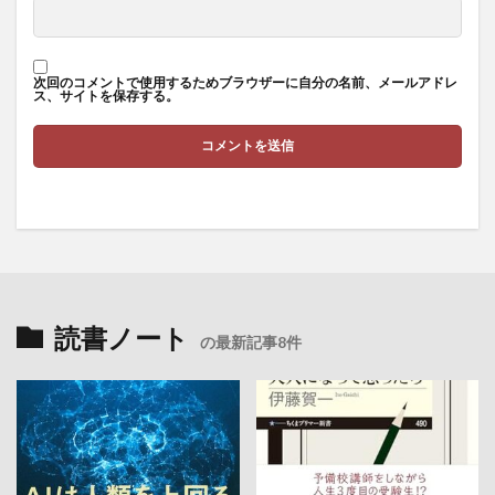
温泉百貨店
温泉観光実践士
温熱効果
湘南美容外科
湯治
満尾正
満期別分類
満腹ホルモン
溶血性貧血
滋養強壮
滝行
次回のコメントで使用するためブラウザーに自分の名前、メールアドレ
ス、サイトを保存する。
漏電火災警報器
漢方
漢方の効能
漢方外用剤
漢方注射剤
漢方茶
漢方薬
潜在的ディリクレ配分法
潤滑ゼリー
潤滑剤
潰瘍性大腸炎
澤田平
火の歴史
火縄銃
炎症性貧血
炭水化物
炭水化物制限
炭焼き
為替リスク
為替リスク管理
烏龍茶
無形資産
無担保ステーブルコイン
無料NFT
無料宿泊
読書ノート
無料検診
無機過酸化物
無添加シャンプー
の最新記事8件
無症状者
無精子症
無酸素運動
無限成長
焼肉
熟睡
熱中症
燃え尽き症候群
爪噛み症
片山潜
片平悦子
片頭痛
牛乳
牛乳は危険
牡蠣
牡蠣食べ放題
物々交換