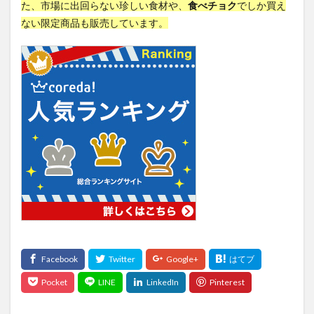
た、市場に出回らない珍しい食材や、
食べチョク
でしか買え
新谷弘実
新陳代謝
方剤
施工
旅
ない限定商品も販売しています。
旅のコレクション
旅のスタイル
旅の価値
旅の総括
旅の記録
旅程管理
旅行
旅行スキル
旅行体験
旅行投資
旅行用品
旅行計画
旅行記
族議員
既得権益
日勤が辛い
日常生活の練習
日本FP協会
日本の漢方薬
日本の論点
日本の近代化
日本ユーラシア協会
日本人とマスク
日本人の命を縮める食
日本停滞の原因
日本円
日本型経営
日本寺
日本昔話ばなし
日本株
日本百名山
日本米の海外輸出
日本経済
日本能率協会
日本薬健
日本銀行
日本食
日焼け止め
日経平均株価
日蓮上人
日記を書く
早期発見
昌平坂学問所
明智光秀
明石陽一
昭和
昭和の家族
時計時間