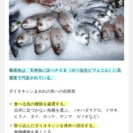
嶋津良智
巌流島
巌流島フェリー
巌流島上陸
巌流島上陸認定証
巌流島決闘
巌流島観光
川上幸生
工場製惣菜
左歸丸
左翼
左翼の活動
左翼の特徴
巨大権益
巫女
市場調査
帝国データバンク
帝国主義
帰化申請
帰国子女
常任委員会
常喜院
常温ピカベジジュース
常盤薬品工業
常識破り
幅優先探索
幕張メッセ
年功序列
年間休日
養殖魚は、天然魚に比べＰＣＢ（ポリ塩化ビフェニル）に高
年間休日少ない
幸福の最大化
幸福学習プログラム
濃度で汚染されている。
幹事長
座禅
廃棄物処理法
建築基準法
ダイオキシンまみれの魚への自衛策
建築士
建築業法
建設ビジネス
建設リサイクル法
建設工事
建設業29業種
食べる魚の種類を厳選する。
建設業キャリアアップシステム
建設業の簿記
沿岸に近づかない魚種を選ぶ。（キハダマグロ、イサキ、
ヒラメ、タイ、ホッケ、サンマ、カツオなど）
建設業振興基金
建設業法
建設業界
取り込んだダイオキシンを体外へ排出する。
建設業経理士
建設業経理士2級
食物繊維を多くとる。