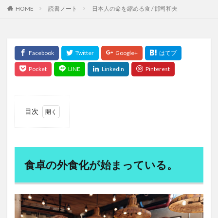
HOME
読書ノート
日本人の命を縮める食 / 郡司和夫
個性主義
倒産
倦怠感
偉人伝
停留精巣
健やか総本舗亀山堂
健全な経済のための市民
健康の七大条件
健康保険法
健康寿命
健康常識
健康指導士
健康日本21
健康法
健康管理
健康診断
健康長寿
備蓄米
催眠幻覚
傲慢さ
債務の株式化
債務残高
債務比率
債務減免
傾向と対策
億万長者
目次
儒学者
優光泉
充電サイクル
充電時間
1
先祖伝来種
免疫
免疫システム
免疫力
食卓
免疫力アップ
免疫力低下
免疫療法
免疫細胞
の外
食化
免疫革命
児童中心主義教育
入浴
全人的発達
が始
食卓の外食化が始まっている。
まっ
全昌院
全社DX
全解工連
全額返金保証
てい
八十八ヶ所巡礼
八味地黄丸
公募債
る。
公平性の欠如
公衆衛生
六味地黄丸
六根清浄
2
給食
共同体的責任
共感力
内臓脂肪
内視鏡検査