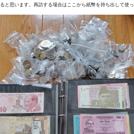
人を動かす
人を動かす原則
人を変える原則
人を説得する原則
あると思います。再訪する場合はここから紙幣を持ち出して使
人参りんごジュース
人口減少
人工授精
人工無能
人工知能
人材不足
人材確保
人格主義
人民元
人生100年
人生シ
人生の最終章
人生の選択肢
人生を変える授業
人生を楽しむ
的ネットワークの拡大
人的資本への投資
人間ドック
人間平等の理
人類
人類の幸福
人類の進化
人類進化
人類進化論
学
仕入先
付箋
仙人
仙人修行
仙台
仙台院
仮想通貨
任期
企業イメージの悪化
企業倒産
企業内社労士
業団体献金
企業型確定拠出年金
企業文化
伊予柑
伊藤和弘
日の過ごし方
休職
会社更生法
会社法
伝承野菜
伝統建
伝達カ
低GI値
低GI食品
低グリセミック
低テストステ
波治療
低温人間
低炭水化物
低炭水化物ダイエット
低福祉
低糖質ふすま粉パン
低血糖
低酸素症
低酸素血症
住まい教育
々木小次郎
佐久間象山
佐川急便事件
佐藤一斎
佐藤錦
内から若返るアンチエイジング 125歳まで元気に生きる
体内時計
体内酵