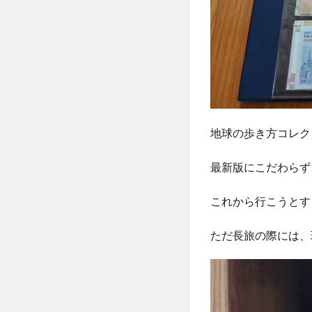
体液
体温
体験記
何花
価格設定
便
個人情報保護法
偉人伝
停留
健康寿命
健
備蓄米
催眠
地球の歩き方コレク
億万長者
儒
最新版にこだわらず
免疫力
免疫
入浴
全人的
これから行こうとす
八味地黄丸
ただ長旅の際には、
共感力
内臓
再エネ賦課金
写経会
冬木
分子栄養セラピス