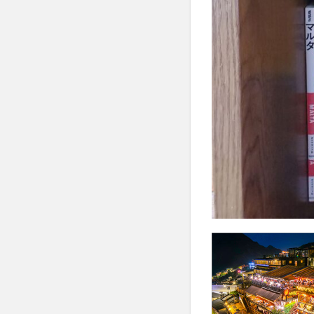
口腔内悪臭
古家大祐
古
古民家暮らし
右派政治
右
合格体験記
同調圧力
同
呼吸器合胞体ウイ
品川スキンケアク
哲学からのメッセ
善玉コレステロー
四国
四国一
固定種
国会
国民代表機能
国際通貨体制
地中海料理