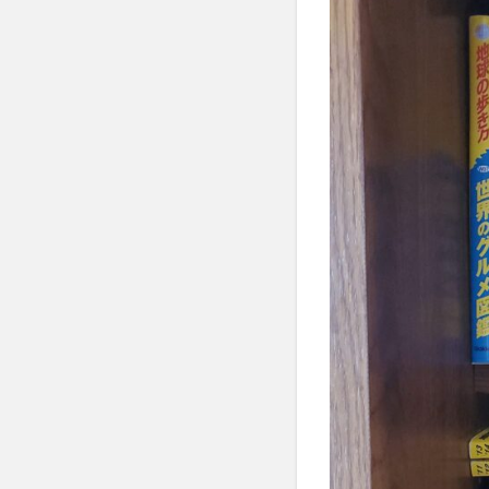
分散投資
分
前島 誠
前立
前立腺肥大
副作用
副反
労働力減少
効果
勃起不
勉強脳
勉強
動脈血ガス検査
区切り打ち
医薬品の販売
南妙法蓮華経
単細胞生物
卵屋eggg
卵
原発性頭痛
双極性障害