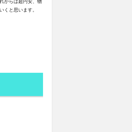
れからは超円安、物
一食抜き
いくと思います。
三本の矢
下関
不妊
正アクセス禁止法
実性
不老不死
世界経済
共産党
丸元康生
乙5類
乙6類
糖
乳糖不耐
実証明
事故米
二酸化塩素ガス
亜硝酸塩
人に好かれる原則