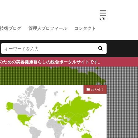
マヤ鉄道
対策
ンネンタケ
技術ブログ
管理人プロフィール
コンタクト
り
みかん農家
ア機能障害
ルライフ
総合ポータルサイトです。
みんなのFX
メキシコペソ
旅と修行
センジャーRNA
メロン農家
さ
ガ茶