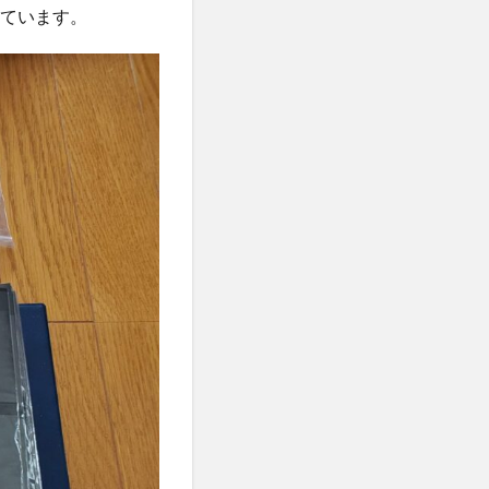
人参
っています。
人手不足
ナリオ
人生後半の戦略書
念
人間関係
今を生きる
今治
代替財源
代謝力
企業内組合
伊藤賀一
築
伝統野菜
ロン
低ヨウ素
低糖質
推進協会
佐藤雅人
素
体外受精