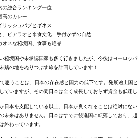
ウガン
リラクゼーション
リラクミン
リラックス
リンク集
 食の総合ランキング一位
ンダ・グラットン
リンパ浮腫
リンパ液
リンパ球
リン酸塩
界最高のカレー
グ
ルールベース機械翻訳
ルイボスティー
ルソー
レーガン革
アイリッシュパブとギネス
ン
レジェンド男優
レシピ
レジリエンスの構築
レスポンシブ
の安さ、ビアラオと米食文化、手付かずの自然
レッスン
レッドクローバー
レプチン
レプリカティブ・エイジング
デシュ : カオスな秘境国、食事
ティブメイル
レポート
レム睡眠
レモン
レモンウォーター
レンゲ
ローカライズ
ローフード
ローフードダイエット
い秘境国や未承認国家も多く行きましたが、今後はヨーロッパ
ローフードの食品
ローフードメニュー
ローブナーコンテスト
未踏の地をぬりつぶす旅を計画しています！
ロシアのパン
ロシア語講座
ロシア軍
ロジカルノート
ロジス
って思うことは、日本の存在感と国力の低下です。発展途上国
ロット生産
ロバート秋山
ロビン・ダンバー
ロペスオブラドー
していますが、その間日本は全く成長しておらず賃金も低迷し
ボットビジネス支援機構
ロマリンダ
ワーキングメモリー
ワークデ
ワーコンディショナ
ワイン
ワクチン
ワクチンパスポート
が日本を支配している以上、日本が良くなることは絶対にない
ワクチン副作用
ワクチン副反応
ワクチン差別
ワクチン常設委員
の未来はありません。日本はすでに後進国に転落しており、超
ワクチン意味なし
ワクチン接種
ワクチン接種証明書
ワクチン洗
は終わっています。
わんこそば
わんこそば手形
ゑびや大食堂
一人旅
一問一答