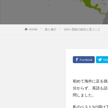
モンテカルロ法
モンテディオ山形
ヤントラ
ユ
ユーロ
ユー
HOME
旅と修行
100ヶ国旅の総括と思うこと
ユヴァル・ノア・
ユダヤの教育
ヨガスタジオ
よもにん
ヨ
ライフステージ論
ラフランス
ランニング
初めて海外に足を踏
リアス銀座クリニ
分からず、英語も話
リスクとリターン
問しました。
リバタリアン
私のベスト5の国は