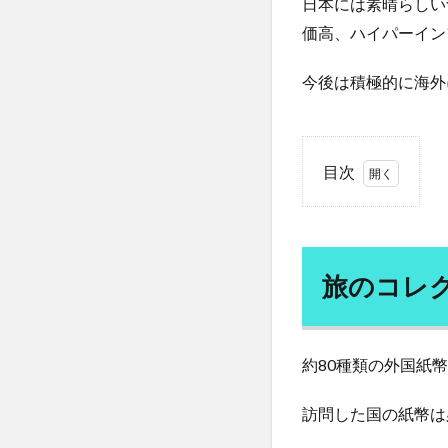
日本には素晴らしい
一日二食
一
価高、ハイパーイン
丁宗鉄
七宝
三種の神器
今後は積極的に海外
不健康な食生活
不妊治療
不
不正転売
不
目次
不老長寿
不
1
世界観の拡大
旅
の
中国産食品
コ
丸山眞男
主
旅のコレ
レ
乙種消防設備士
ク
シ
乳製品価格
ョ
約80種類の外国紙
事故米穀
事
ン
二酸化鉛
五
2
訪問した国の紙幣は
亜鉛
亜麻仁
私