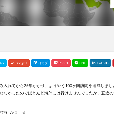
モンテッソーリ
モンテッソーリ教具
モンテッソーリ教育
モン
ヤクート族
やはたハミガキ
やよいひめ
やる気
やる気
ークリッド距離
ユーティリティトークン
ユーティリティ管理
ユー
ロの変動要因
ユーロの歴史
ユーロの特徴
ユーロペッグ
ユー
ハラリ
ユヴァル・ノア・ハラリ認知革命
ユタ
ユダヤに学ぶ
ユダヤ人
ゆるFIRE
ヨーグルト
ヨウ素
ヨウ素酸塩類
ヨヒンベ
よもぎ
ヨモギ
ヨモギの効能
ヨモギ灸
よも
ルバ族
ラ・フランス
ラーマ10世
ラーメン
ライフシフト
ラウリル硫酸Na
ラウリル硫酸ナトリウム
ラクナ梗塞
ラダ
ラベリング効果
ランサムウェア攻撃
ランダムフォレスト
ランドパ
ランニングウォッチ
ランニングシャツ
ランニングパンツ
リーファ
み入れてから25年かかり、ようやく100ヶ国訪問を達成しま
ック
リクルート事件
リグロネアエクスプレス
リスキリング
せなかったのでほとんど海外には行けませんでしたが、直近の
リスク管理
リスク選好通貨
リセット法
リトアニア
リ
リビドー・マックス
リビングウィル
リフォーム
リフレーミング
下記になります。