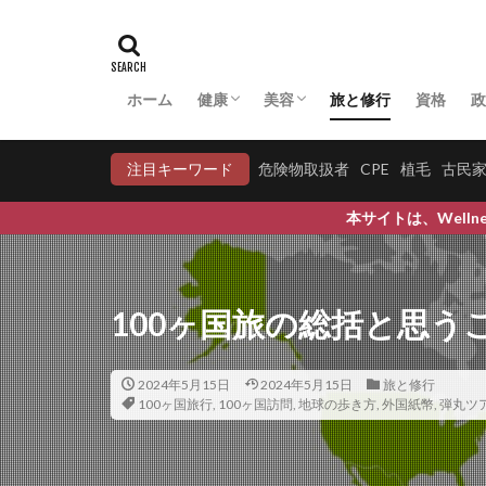
マネジメント系
マラソン
マ
マルターゼ
ホーム
健康
美容
旅と修行
資格
政
ミアテスト
アーユルヴェーダ
マクロビオティック
中医学・漢方
病気への対応
妊活
COVID-19
育毛
育毛比較
ミキサー
ミ
注目キーワード
危険物取扱者
CPE
植毛
古民
ミドリムシ
本サイトは、Wellness(健康で), Wellbeing(
ミネラル
ミ
ムクゲ
ムン
メキシコ政策金利
100ヶ国旅の総括と思う
メタボリックシン
メッターの瞑想
2024年5月15日
2024年5月15日
旅と修行
メンタリスト
100ヶ国旅行
,
100ヶ国訪問
,
地球の歩き方
,
外国紙幣
,
弾丸ツ
モチベーション
ものづくり幻想
モリンガティーの