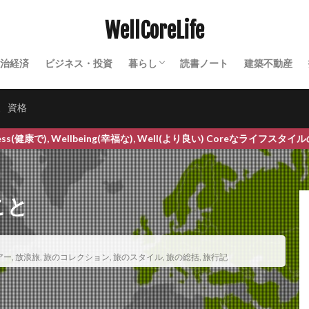
マネタイズ
マハラノビス距離
まぶたの脂肪取り
ママリーガ
WellCoreLife
ラソンシューズ
マラソン大会
マリア・モンテッソーリ
マルウェア
マルマン
マンゴー
マンサク
マントラ
マントラ療法
マ
治経済
ビジネス・投資
暮らし
読書ノート
建築不動産
みかん
みかんジュース
みかん果樹農家
みかん栽培
みかん狩
田舎暮らし
農業
セミナー・イベント
テクノロジー
シガン大学消費者態度指数
ミツバチ
ミトコンドリア
ミトコンドリ
家
資格
ミニマックス法
ミニマムアクセス制度
ミニマムアクセス米
ミニマ
幸福な), Well(より良い) Coreなライフスタイルのための美容健康暮らしの
ノキシジル
ミラクル・エンザイム
ミルパ農法
ミレットエキス
ク
ムンクの叫び
ムンク美術館
メアリー バフェット
メキシコ
メキシコ銀行
メソセラピー
メダナボル
メタバース
こと
ドローム
メタミドホス
メチオニン
メチルメルカプタン
メッ
めまい
メラトニン
メロン
メロン果樹農家
メロン栽培
メンタルケア
メンタルヘルス
メンテナンス
メンデル
もぐ
アー
,
放浪旅
,
旅のコレクション
,
旅のスタイル
,
旅の総括
,
旅行記
モチベーション管理
もったいない精神
モデルナ
モニター募集
モラルライセンシング効果
モリカケ
モリンガ
モリンガティー
風味
モリンガパウダー
モリンガ副作用
モリンガ栄養
モリン