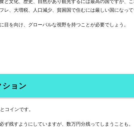
食と文化、歴史、自然があり観光するには最高の国ですが、こ
点突破方式
一物全体
一粒万倍
一級建築士
一般用医薬品
フレ、大増税、人口減少、貧困国で住むには厳しい国になって
人参
三学戒
三島事件
三島由紀夫
三心
三日坊主
三笠フーズ
三笠フーズ事件
三酸化クロム
上杉謙信
下痢
に目を向け、グローバルな視野を持つことが必要でしょう。
不労所得
不動産バブル
不動産投資
不合格から学ぶ合格法
妊症
不安
不安定狭心症
不安障害
不正アクセス対策
不
活性ガス消火設備
不溶性繊維
不眠
不眠症
不知火
不確
飽和脂肪酸
世宗大王
世界の一流
世界一周
世界一長寿
世襲議員
両親
中医学
中国人民元
中国人民銀行
中国
中国語の部屋
中庸
中庸思考法
中庸解
中抜き
中村天風
体的である
主成分分析
久司道夫
乙１
乙2類
乙3類
クション
乳がん
乳がんスクリーニング
乳がん検査
乳がん検診
乳
乾燥
亀甲船
予想問題集
予防
予防会
予防医学
事
幣とコインです。
業収益
二・二六事件
二日酔い
二次性頭痛
二級建築士
味子
五味常明
五百羅漢
五葷
五観の偈
亜塩素酸塩類
必ず残すようにしていますが、数万円分残ってしまうことも。
油
交互浴
交感神経
京せんべい
京都
人とのつながり