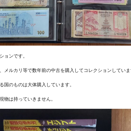
体温を上げると健康になる
体組成の改善
体脂肪
体臭
体
何首烏
作図技術
作業改善技術
併用療法
依存症
の状態
便秘
保湿
信用リスク管理
修了試験
修己治人
個人所得・支出
個別受注生産
個別教育
個性主義
倒産
精巣
健やか総本舗亀山堂
健全な経済のための市民
健康の七大条件
康常識
健康指導士
健康日本21
健康法
健康管理
健康診
幻覚
傲慢さ
債務の株式化
債務残高
債務比率
債務減免
ションです。
学者
優光泉
充電サイクル
充電時間
先祖伝来種
免疫
、メルカリ等で数年前の中古を購入してコレクションしていま
力アップ
免疫力低下
免疫療法
免疫細胞
免疫革命
児童
発達
全昌院
全社DX
全解工連
全額返金保証
八十八ヶ
る国のものは大体購入しています。
公募債
公平性の欠如
公衆衛生
六味地黄丸
六根清浄
共
現物は持っていきません。
脂肪
内視鏡検査
円安
円形脱毛症
円高
再エネ100宣言
再加工リスト
再新再生プロセス
再生不良性貧血
再生可能エネル
三男
冬虫夏草
冷え性
冷え性の原因
冷房病
冷蔵コンテ
ト
分子栄養学
分散化
分散型システム
分散型台帳技術