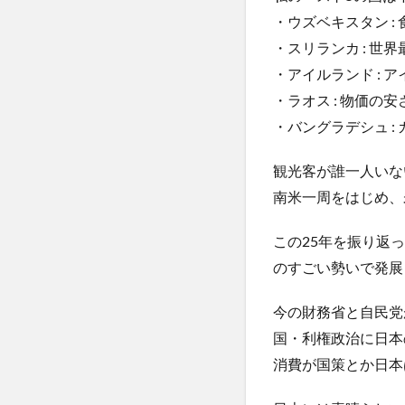
リヤド
リュ
・ウズベキスタン :
リンゴ酢
リ
・スリランカ : 世
ルートプレーニン
・アイルランド : 
レコメンドエンジ
・ラオス : 物価
レチノール
・バングラ
レベルUP・アク
レモン水の効果
観光客が誰一人いな
ローフードの栄養
南米一周をはじめ、
ロウイング
この25年を振り返
ロッキード事件
のすごい勢いで発展
ロボット
ロ
ワーケーション
今の財務省と自民党
ワクチン利権
国・利権政治に日本
ワクチン強制
消費が国策とか日本
わな猟免許