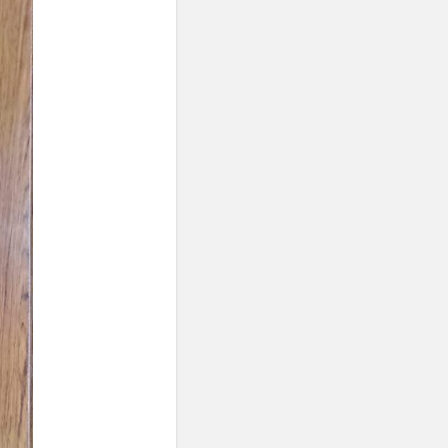
利益計算
がんの転移
副交感神経優位
加齢
労働組合
強法
勉強熱心
化
貿易協定
医薬品
協調行動
単回帰分析
子凍結
原油価格
選挙制度
用
口腔乾燥症