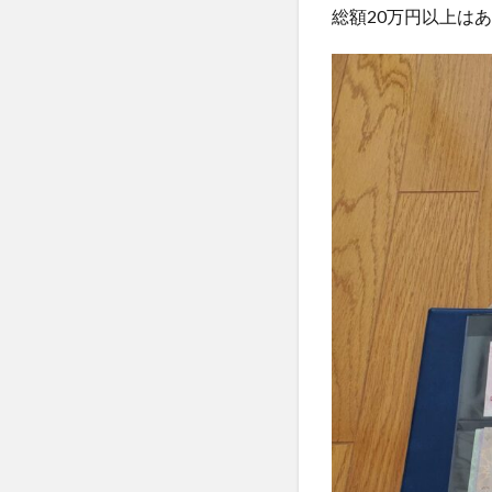
の
人の心を動かす
総額20万円以上は
旅
人参ジュース
の
ス
人材の流出
タ
人生の価値観
イ
人生戦略
人
ル
人間関係管理力
3
私
仕事に役立つ心理
の
令和の米騒動
渡
企業再生
企
航
歴
伊達政宗
休
伝統食
伝説
低体温
低周
低糖質パン
住居確保
佐
体の歪み
体