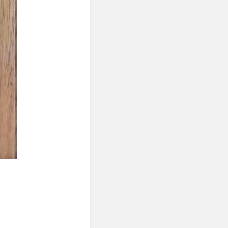
古古米
再生
ト
右归丸
合併症
同調効果
川スキンクリニック
学
商法
問題集
喫煙
嘔吐
困難への挑戦
員長
国際資格
式食事
地方消滅危機