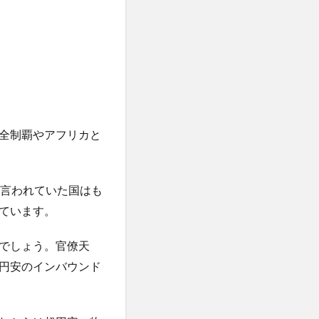
りんご
命
デザイン
も絶品
レモン水
ローフードのリスク
全制覇やアフリカと
ローヤルゼリー
ティック回帰
と言われていた国はも
ル大統領
ています。
イ
ワクチンビジネス
でしょう。官僚天
会
円安のインバウンド
脳
わな猟
一帯一路