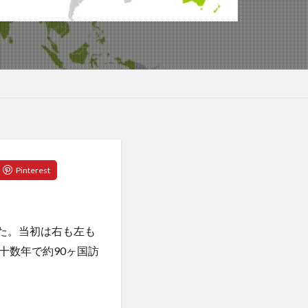
テッソーリ校
スイッチ
ラシア宮城
ロ圏
ユダヤの教え
ヨガ
ヨガウェア
ぎ茶
よもぎ蒸し
ライフスタイル
ー戦略
ワー
ランナー
ーコンテナ
した。当初は右も左も
リスクオフ
十数年で約90ヶ国訪
パーゼ
リミナリティ