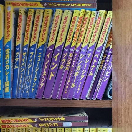
断本能
列車
初期体験
利主義
利権まみれ
利権政治
腺
前立腺がん
前立腺がんのリスク
前立腺がんの予防
前立腺
前頭線維性脱毛症
剥脱障害
剪定
剪定方法
副交感神経
応
副業
副腎疲労
力道山
加工肉
加藤鷹
加谷珪一
労働基準法
労働安全衛生法
労働所得
労働時間
労働社会保険
全
勃起困難
勃起障害
勉強
勉強内容
勉強方法
勉
術
動悸
動機づけ
動物性たんぱく質
動的回復法
動脈硬
勝俣誠
化学物質
化石燃料
化石燃料輸入コスト
北米自由
医師会
医療介護制度
医者に殺されない47の心得
医者依存症
医食同源
千葉県
半兵衛炭焼塾
卑弥呼
協調フィルタリング
南清貴
南部守行
単一ニューロン層
単一通貨
単味薬
印象操作
危機管理
危険性
危険物取扱者
卵のちから
卵
巣
厚生年金保険法
原価管理
原価計算
原因
原子力発電
去勢
参政党
参政党の公約
参政党の政策
参議院
参議院
反ワクチン
反応行動
収縮期圧
受注生産
受粉
口癖の活