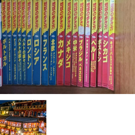
口腔衛生
口臭
口臭のメカニズム
口臭の主要原因
古古古米
民家
古民家カフェ
古民家の建築的特徴
古民家の歴史
古民家
古民家鑑定士
古米
古米臭
可溶性繊維
右から左へのシャン
翼
右翼と左翼
右翼の活動
右翼の特徴
吃音
吃音症
合格発表
吉田典生
吉田松陰
同調ストラテジー
同調ダンス
調行動
名医
名誉仙人
君津市
吹き矢
味の素
味噌
ルス
呼吸困難
命の格差
和スイーツ
和食レストラン
品
リニック
品川美容外科
品質
品質管理
品質管理技術
哲
ージ
唱題行
商品リスティング
商品企画
商家型古民家
ル
善行と悪行
喘息
喘息の予防
喘息の原因
喘息の症状
周
回復ヨガ
回避
因果関係不明
団地
困難から学ぶ
国会議員
国会議員の居眠り
国内旅行
国家資格
国対委
国民年金法
国民所得倍増計画
国民皆保険制度
国際バカロレア校
国際配送
土壁
土曜参禅会
在庫管理
地中海式
地中海
地中海食
地政学
地政学的リスク
地方分権化
地方活性化