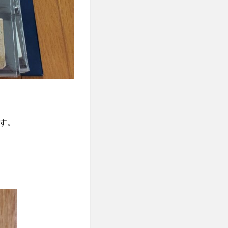
重増加
体重記録
価格戦略
修行
倦怠感
健康保険法
断
健康長寿
傾向と対策
免疫システム
す。
中心主義教育
所巡礼
同体的責任
再エネ技術
ギー
写経
ナ
出力レベル
分散学習