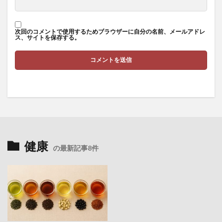
温泉ソムリエ
温泉ソムリエマスター
温泉健康指導士
温泉分析書
温泉水
温泉百貨店
温泉観光実践士
温熱効果
次回のコメントで使用するためブラウザーに自分の名前、メールアドレ
ス、サイトを保存する。
湘南美容外科
湯治
満尾正
満期別分類
満腹ホルモン
溶血性貧血
滋養強壮
滝行
漏電火災警報器
漢方
漢方の効能
漢方外用剤
漢方注射剤
漢方茶
漢方薬
潜在的ディリクレ配分法
潤滑ゼリー
潤滑剤
潰瘍性大腸炎
澤田平
火の歴史
火縄銃
炎症性貧血
炭水化物
炭水化物制限
炭焼き
健康
の最新記事8件
為替リスク
為替リスク管理
烏龍茶
無形資産
無担保ステーブルコイン
無料NFT
無料宿泊
無料検診
無機過酸化物
無添加シャンプー
無症状者
無精子症
無酸素運動
無限成長
焼肉
熟睡
熱中症
燃え尽き症候群