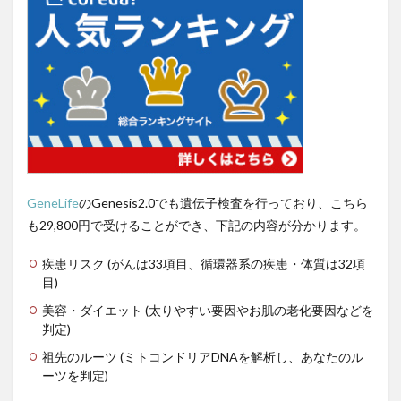
右归丸
右派政治
右翼
右翼と左翼
右翼の活動
右翼の特徴
吃音
吃音症
合併症
合格体験記
合格発表
吉田典生
吉田松陰
同調ストラテジー
同調ダンス
同調効果
同調圧力
同調行動
名医
名誉仙人
君津市
吹き矢
味の素
味噌
呼吸器合胞体ウイルス
呼吸困難
命の格差
GeneLife
のGenesis2.0でも遺伝子検査を行っており、こちら
和スイーツ
和食レストラン
品川スキンクリニック
も29,800円で受けることができ、下記の内容が分かります。
品川スキンケアクリニック
品川美容外科
品質
疾患リスク (がんは33項目、循環器系の疾患・体質は32項
品質管理
品質管理技術
哲学
目)
哲学からのメッセージ
唱題行
商品リスティング
美容・ダイエット (太りやすい要因やお肌の老化要因などを
商品企画
商家型古民家
商法
問題集
判定)
善玉コレステロール
善行と悪行
喘息
祖先のルーツ (ミトコンドリアDNAを解析し、あなたのル
ーツを判定)
喘息の予防
喘息の原因
喘息の症状
喫煙