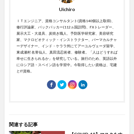
桂浜
桜を見る会
桜沢如一
梅毒
Uichiro
森下彰大
森友・加計問題
森林滅亡
森永卓郎
ＩＴエンジニア、資格コンサルタント(資格140個以上取得)、
森永拓郎
椿
楠木建
業務効率化
修行評論家、バックパッカー(112ヵ国訪問)、FXトレーダー、
展示大工・大道具、炭焼き職人、予防医学研究家、美容研究
極上クリル
極濃青汁
楽園フーズ
榊原英資
家、マクロビオティック・インストラクター、パーマカルチャ
構成要素
構造力学
権利義務
権力の監視者
ーデザイナー、インド・ケララ州にてアーユルヴェーダ留学、
東成瀬村 名誉仙人、真田流忍術者、修験者。「人はどうすれば
横井小楠
樺太
樺沢紫苑
橋本之克
幸せに生きられるか」を研究している。旅行のため、英語以外
機動的な財政政策
機械学習
機械翻訳
櫻井翔
にロシア語・スペイン語を学習中。今取得したい資格は、宅建
欠精子症
次元の呪い
次元削減
欧州中央銀行
とIT資格。
欧州医薬品庁EMA
欧州経済共同体
欧州通貨制度
欧州連合
正官庄
正常眼圧緑内障
正法寺
武家屋敷型古民家
武将
武田信玄
武田果樹園
武田邦彦
歩き遍路
歯の健康
歯周ポケット
歯周炎
歯周病
歯石
歯磨き
歯磨き粉
関連する記事
歯科検診
歯間ブラシ
死ぬときに後悔すること
死亡率
死生観
残留農薬
残留農薬汚染