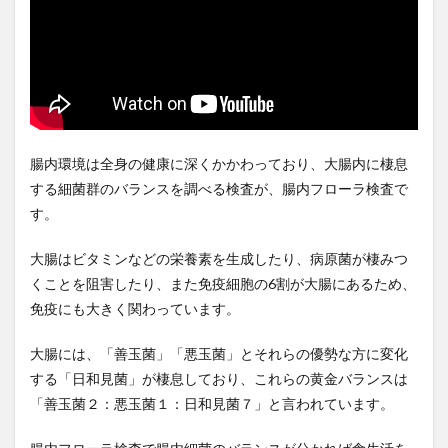
子供が危ない
子宮筋腫
子育て
孟子解
季節を味わう
季節性アレルギー
学びの旅
学び続ける
学問のすすめ
学問の重要性
学校給食
学生運動
学習態度の形成
学習欲求
学習習慣
宅地建物取引士
宅建
宅建六法
宅建士
宅建業法
宅配
宇宙の秩序
腸内環境は全身の健康に深くかかわっており、大腸内に棲息
宇宙開発
宇治抹茶
安保徹
安保闘争
する細菌群のバランスを調べる検査が、腸内フローラ検査で
す。
安倍晋三
安全性
安定打坐法
安定狭心症
安息香酸ナトリウム
安河内哲也
安眠健康術
大腸はビタミンなどの栄養素を生成したり、病原菌が棲みつ
安眠枕
安部元首相
完璧主義
宗教
くことを阻害したり、また免疫細胞の6割が大腸にあるため、
宗教教育
宗谷岬
官僚制度
官僚天下り
免疫にも大きく関わっています。
官民癒着
定期検診
定額減税
宝泉寺
大腸には、「善玉菌」「悪玉菌」とそれらの優勢な方に変化
宝石療法
宝飾品需要
実学の重視
実用的教育
する「日和見菌」が棲息しており、これらの黄金バランスは
実質所得減少
実質賃金低下
実践編
宦官
「善玉菌２：悪玉菌１：日和見菌７」と言われています。
宮城
宮川賢
宮本武蔵
宮沢賢治