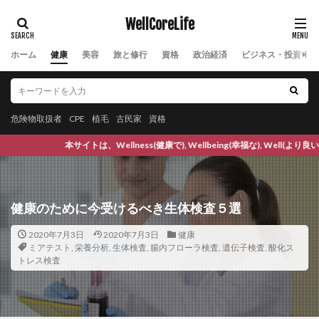
低テストステロン
低ヨウ素
低体温
WellCoreLife
低周波治療
低温人間
低炭水化物
ホーム
健康
美容
旅と修行
資格
政治経済
ビジネス・投資
低炭水化物ダイエット
低福祉
低糖質
低糖質パン
低糖質ふすま粉パン
低血糖
低酸素症
低酸素血症
住まい教育推進協会
危険物取扱者
CPE
植毛
古民家
資格
住居確保
佐々木小次郎
佐久間象山
佐川急便事件
佐藤一斎
佐藤錦
佐藤雅人
llness(健康で), Wellbeing(幸福な), Well(より良い) Coreなライフス
体の歪み
体内から若返るアンチエイジング 125歳まで元気に生きる
健康のために今受けるべき生体検査５選
体内時計
体内酵素
体外受精
体液
体温
体温を上げると健康になる
体組成の改善
体脂肪
2020年7月3日
2020年7月3日
健康
ミアテスト
,
栄養分析
,
生体検査
,
腸内フローラ検査
,
遺伝子検査
,
酸化ス
体臭
体重増加
体重記録
体験記
何花
トレス検査
何首烏
作図技術
作業改善技術
併用療法
依存症
価格戦略
価格設定
便の状態
便秘
保湿
信用リスク管理
修了試験