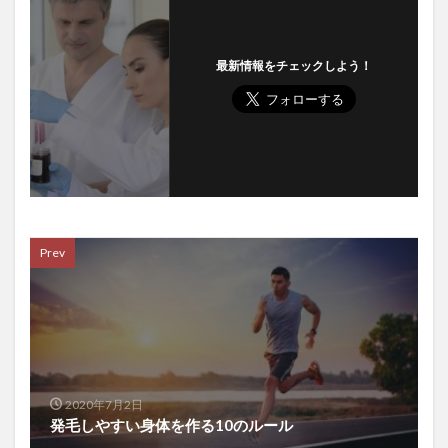
日記を書く
早期発見
昌平坂学問所
明智光秀
明石陽一
昭和
昭和の家族
時計時間
最新情報をチェックしよう！
時間の有効活用
時間割
時間管理
普回向
普茶料理
暁天坐禅
暗号資産
暗号通貨
暗記法
暴露
更年期ドック
更年期外来
更年期障害
書く
書記長
曹洞宗
最優先事項
最北端
最北端到達証明書
最強の働き方
月例修証会
月例羅漢講
月経
Prev
月経前症候群
月経周期
月経困難症
月見草オイル
月見草油
有害化学物質
有害鳥獣対策
有形資産
有機モリンガ
有酸素運動
朝食
朝食抜き
朝食有害説
朝鮮人参
朝鮮王朝
期待値思考
木原武一
2020年7月2日
木原直哉
木村もりよ
木炭自殺
木造建築士
発毛しやすい身体を作る10のルール
未来予測
未病
末梢動脈疾患