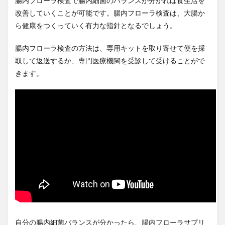
腸内フローラ検査で腸内細菌のバランスが分かれば食生活を
家庭環境
家族団らん
家森幸男
家畜の飼料
改善していくことが可能です。腸内フローラ検査は、大腸か
宿便
宿坊
寄生虫による胃腸炎
富士通
ら健康をつくっていく有力な指針となるでしょう。
寒冷地
寛政の改革
寝たきり予防
寝酒
腸内フローラ検査の方法は、専用キットを取り寄せて便を採
対人ストラテジー
対人関係構築能力
寿司
取して返送するか、専門医療機関を受診して受けることがで
寿命
専門性の証明
小型株戦略
小売売上高
きます。
小数の法則
小林龍太
小泉大臣
小泉進次郎
小田島春樹
小選挙区
小食
小食のすすめ
小麦
小麦アレルギー
小麦若葉
少子化
少子化対策
少子高齢化
少食
就労移行支援
就農
就農体験
就農支援
尿失禁
尿路感染症
居眠り
居酒屋
山口 博
山岳ベース事件
山崎パン
山形
山形県IoT推進ラボ
山形県中小企業団体中央会
山形県情報産業協会<
山形県警察
山形県高度技術研究開発センター
山田方谷
自分の腸内細菌バランスが分かったら、腸内フローラサプリ