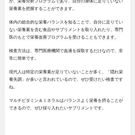
が、栄養分析プログラムであり、自分の身体に足りていない
快適睡眠
思いやりの心
思い込み
思考の罠
栄養素を把握することができます。
性善説
性感染症
性機能
性機能改善
体内の総合的な栄養バランスを知ることで、自分に足りてい
性機能障害
性欲低下
性生活
性病検査
ない栄養素を含む食品やサプリメントを取り入れたり、専門
性病検査ＳＴＤチェッカー
性的満足度
性的能力
医のもとで栄養改善プログラムを受けることもできます。
性腺機能低下症
性豪
性豪武将
恋愛
息切れ
悪の中枢
悪影響
悪心
検査方法は、専門医療機関で血液を採取するだけなので、非
常に簡単です。
悪玉コレステロール
情報コントロール
情報セキュリティ
情報セキュリティマネジメント
現代人は特定の栄養素が足りていないことが多く、「隠れ栄
情報セキュリティ対策
情報リテラシー
養失調」が多いと言われているので、ぜひ受けたい検査です
情報処理推進機構
情報収集力
情報操作
ね。
情報資産管理
意味ネットワーク
意志力
マルチビタミン＆ミネラルはバランスよく栄養を摂ることが
意思決定の明確化
愛と礼節と生きる闘志
できるので、ぜひ採り入れたいサプリメントです。
感情の波及効果
感情認識AI
感染対策
感染性胃腸炎
感染爆発
感染症
感染経路
感染者
感覚教育
慈善財団活用
慈愛の瞑想