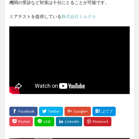
機関の受診など対策は十分にとることが可能です。
新型コロナ
新型コロナ後遺症
新潟
新聞
新規住宅許可件数
新規失業保険申請件数
新規就農
ミアテストを提供している
株式会社ミルテル
新谷弘実
新陳代謝
方剤
施工
旅
旅のコレクション
旅のスタイル
旅の価値
旅の総括
旅の記録
旅程管理
旅行
旅行スキル
旅行体験
旅行投資
旅行用品
旅行計画
旅行記
族議員
既得権益
日勤が辛い
日常生活の練習
日本FP協会
日本の漢方薬
日本の論点
日本の近代化
日本ユーラシア協会
日本人とマスク
日本人の命を縮める食
日本停滞の原因
日本円
日本型経営
日本寺
日本昔話ばなし
日本株
日本百名山
日本米の海外輸出
日本経済
日本能率協会
日本薬健
日本銀行
日本食
日焼け止め
日経平均株価
日蓮上人