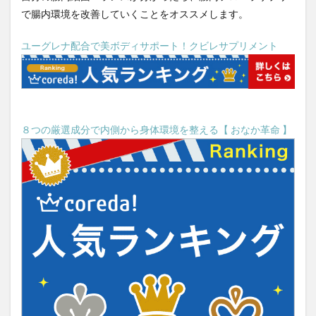
山田真由美
山田知生
岡田正彦
岩手県
で腸内環境を改善していくことをオススメします。
岩盤浴
岩盤浴ボール
岸田政権
岸田文雄
ユーグレナ配合で美ボディサポート！クビレサプリメント
嶋津良智
巌流島
巌流島フェリー
巌流島上陸
巌流島上陸認定証
巌流島決闘
巌流島観光
川上幸生
工場製惣菜
左歸丸
左翼
左翼の活動
左翼の特徴
巨大権益
巫女
８つの厳選成分で内側から身体環境を整える【 おなか革命 】
市場調査
帝国データバンク
帝国主義
帰化申請
帰国子女
常任委員会
常喜院
常温ピカベジジュース
常盤薬品工業
常識破り
幅優先探索
幕張メッセ
年功序列
年間休日
年間休日少ない
幸福の最大化
幸福学習プログラム
幹事長
座禅
廃棄物処理法
建築基準法
建築士
建築業法
建設ビジネス
建設リサイクル法
建設工事
建設業29業種
建設業キャリアアップシステム
建設業の簿記