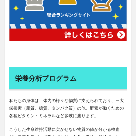
建設業振興基金
建設業法
建設業界
建設業経理士
建設業経理士2級
建設的なフィードバック
弁証論治
引き締め的財政政策
弛緩性便秘
弱いAI
強いAI
強化学習
強迫性障害
弾丸ツアー
弾薬
当帰
形態素解析
後知恵バイアス
後藤宗明
徐福
徒長枝
御室八十八ヶ所霊場
循環学習法
徳富蘇峰
徳島
徳島ラーメン
栄養分析プログラム
徳川家康
徹通義介禅師
心に成功の炎を
心の修行体験
心の知能指数
心中
心原性脳梗塞
心理トリック
心理学
私たちの身体は、体内の様々な物質に支えられており、三大
心理学講義
心理療法
心的外傷後ストレス障害
栄養素（脂質、糖質、タンパク質）の他、酵素が働くための
心肺機能
心臓発作
心身一如の原理
各種ビタミン・ミネラルなど多岐に渡ります。
心身統一法
必勝法
忍者
忍者になるには
こうした生命維持活動に欠かせない物質の値が分かる検査
忍術
忍術学院
快眠
快眠と不眠のメカニズム