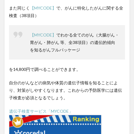
また同じく
【MYCODE】
で、がんに特化したがんに関する全
南清貴
南部守行
単一ニューロン層
単一通貨
検査（38項目）
単味薬
単回帰分析
単細胞生物
印象操作
危機管理
危険性
危険物取扱者
卵のちから
【MYCODE】
でわかる全てのがん（大腸がん・
卵子凍結
卵屋eggg
卵巣
厚生年金保険法
胃がん・肺がん 等、全38項目）の遺伝的傾向
原価管理
原価計算
原因
原子力発電
を知るがんフルパッケージ
原油価格
原発性頭痛
去勢
参政党
参政党の公約
参政党の政策
参議院
を14,800円で調べることができます。
参議院選挙制度
双極性障害
反ワクチン
反応行動
収縮期圧
受注生産
受粉
自分のがんなどの病気や体質の遺伝子情報を知ることによ
口癖の活用
口腔乾燥症
口腔内悪臭
口腔衛生
り、対策がしやすくなります。これからの予防医学には遺伝
子検査が必須となるでしょう。
口臭
口臭のメカニズム
口臭の主要原因
古古古米
古古米
古家大祐
古民家
遺伝子検査サービス「MYCODE」
古民家カフェ
古民家の建築的特徴
古民家の歴史
古民家再生
古民家暮らし
古民家鑑定士
古米
古米臭
可溶性繊維
右から左へのシャント