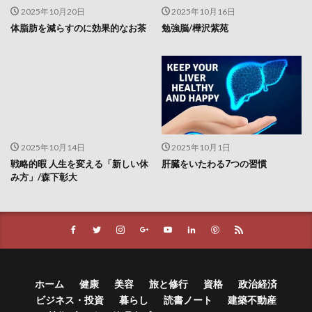
爪噛み症
片山潜
片平悦子
片頭痛
牛乳
2025年10月20日
2025年10月16日
牛乳は危険
牡蠣
牡蠣食べ放題
物々交換
体脂肪を減らすのに効果的なお茶
勉強脳/樺沢紫苑
物価上昇
物価高騰
物忘れ
特別国会
特別委員会
特別教育
特別電圧
特徴量
特徴量設計
特異値分解
狩猟
狩猟免許
狩猟者登録
独立広場
独立生産者
独立開業
狭心症
玄米
現代
現代の食文化
2025年10月14日
2025年10月1日
現代型栄養失調
現代貨幣理論
現在志向バイアス
戦略的暇 人生を変える「新しい休
肝臓をいたわる7つの習慣
現実シミュレーター
瑞鳩峰山
み方」/森下彰大
環境・エネルギー技術
環境価値
環境難民
瓦屋根
甘草
生きがい
生きるヒント
生体検査
生姜
生成AI
生殖能力
生活の変化
生活環境
生活習慣
生活習慣病
生活防衛資金
生涯学習
生物製剤
生理不順
ホーム
健康
美容
旅と修行
資格
政治経済
生理痛
生理的口臭
生産コスト
ビジネス・投資
暮らし
読書ノート
建築不動産