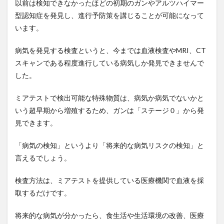
以前は検知できなかったほどの初期のガンやアルツハイマー
拡散希望
拡散障害
持続可能なエネルギー社会
型認知症を発見し、進行予防策を講じることが可能になって
持続可能な農業
持続可能な開発目標
います。
指数関数的成長
排卵予測
排尿不能
排泄
病気を発見する検査というと、今までは血液検査やMRI、CT
探検者
探究心
探索木
探索空間
スキャンである程度進行している病気しか発見できませんで
接木野菜苗
接触追跡
接近覚醒行動
推移律
した。
推論・探索の時代
揚げ物
摂食障害
摘果
ミアテストで検出可能な特殊物質は、病気か病気でないかと
改善
放射線治療
放浪旅
政府支援策
いう超早期から増殖するため、ガンは「ステージ０」から発
政権交代
政治思想
政治献金
政治癒着
見できます。
政治的介入
政治腐敗
政策金利
政調会長
敗因分析
教師あり学習
教材
教育思想
「病気の検知」というより「将来的な病気リスクの検知」と
言えるでしょう。
数学
数学的思考力
文化教育
文化的インテリジェンス
文字認識AI
文明開化
検査方法は、ミアテストを提供している医療機関で血液を採
文福茶釜
文章要約
斉藤勇
断薬
断食
取するだけです。
断食の心得
断食中の食べ物
断食中の飲料
将来的な病気が分かったら、食生活や生活環境の改善、医療
断食道場
新しい休み方
新シャーマニズム運動