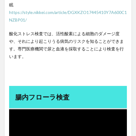
大豆イソフラボン
大転職時代
大量見込生産
眠
大阪万博
大阪美容クリニック
大陽寺
https://style.nikkei.com/article/DGXKZO17445410Y7A600C1
大韓民国
大飢饉
天下り
NZBP01/
天下りの多い企業団体
天下り規制法
天才
酸化ストレス検査では、活性酸素による細胞のダメージ度
天才の勉強術
天海の水
天然ガス価格
や、それにより起こりうる病気のリスクを知ることができま
天然タウリン
天然抗酸化水
天童
天童市
す。専門医療機関で尿と血液を採取することにより検査を行
天野恵市
天風会
天風哲学
天麻
います。
太平洋戦争
太閤検地
太陽
太陽光発電
太陽光発電事業
太陽光発電併用
太陽光発電所
太陽寺
太陽礼拝
失敗から学ぶ
奇形精子症
奇跡の木
奉仕活動
奥ノ院
奥村康
腸内フローラ検査
女性は長生き
女性ホルモン
好きと嫌い
好き嫌いの復権
好意の報復性
好感度ギャップ
妊娠
妊娠糖尿病
妊活
妊活サプリ
始皇帝
嫉妬から学ぶ
嫌悪の報復性