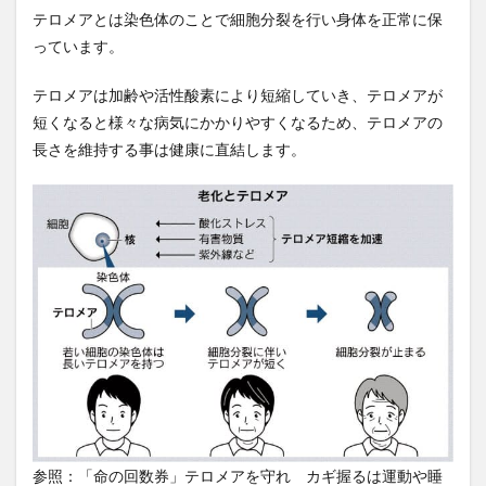
塩分不足
塩素酸塩類
増税メガネ
増税地獄
テロメアとは染色体のことで細胞分裂を行い身体を正常に保
壇上伽藍
売ります
売れ残り
売れ筋商品
っています。
変異体
変異株
変異種
変身資産
テロメアは加齢や活性酸素により短縮していき、テロメアが
外傷性イベント
外国人労働力
外国人労働者
短くなると様々な病気にかかりやすくなるため、テロメアの
外国紙幣
外貨獲得
外貨獲得ビジネス
長さを維持する事は健康に直結します。
外貨預金
外食化
多宝塔
多次元尺度構成法
多睡眠潜時検査
多細胞生物
多角経営
多重ニューロン層
夜の帝王
夜勤やめたい
大乗寺
大人の勉強方法
大前研一
大器晩成
大増税
大学
大学解
大川真史
大数の法則
大村大次郎
大梅拈華山
大森隆史
大江町
大津秀一
大渓明日香
大物
大物になる自己啓発99の方法
大票田
大筋群
大胆な金融政策
大腸の健康
大腸癌
大航海時代
大規模言語モデル
大谷翔平
参照：「命の回数券」テロメアを守れ カギ握るは運動や睡