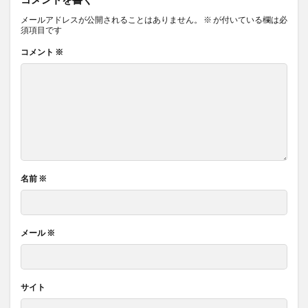
治験モニター
法案審議
法華経
メールアドレスが公開されることはありません。
※
が付いている欄は必
法話と唱題行の会
泡消火設備
洗脳
洗顔料
須項目です
洗髪
津液
活力資産
活性化関数
コメント
※
活性酸素
派閥政治
流動性知能
流産
浄化儀式
浮腫
海外一人旅
海外旅行
海外移住
海洋深層水
海藻
海藻シャンプー
海藻ヘアマスク
海藻粘土シャンプー
海馬
消化酵素
消極教育
消火器
消費増税
消費期限
消費税
消費税増税
消費税導入
名前
※
消費税引き上げ
消費税減税
消費者信頼感指数
消費者物価指数
消防設備士
深さ優先探索
深層学習
深層学習アルゴリズム
深田恭子
メール
※
深読
添加物
渋谷昌三
減反政策
減税
減税政策
渡り
渡辺崋山
渡辺正
サイト
温室効果ガス
温州みかん
温度環境
温泉