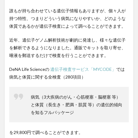
テス
副交感神経優位
副作用
副反応
副業
ト
誰もが持ち合わせている遺伝子情報もありますが、個々人が
副腎疲労
力道山
加工肉
加藤鷹
持つ特性、つまりどういう病気になりやすいか、どのような
体質であるかが遺伝子検査によって調べることができます。
加谷珪一
加齢
労働力減少
労働基準法
労働安全衛生法
労働所得
労働時間
近年、遺伝子ゲノム解析技術が劇的に発達し、様々な遺伝子
労働社会保険
労働組合
効果
勃起不全
を解析できるようになりました。通販でキットを取り寄せ、
勃起困難
勃起障害
勉強
勉強内容
唾液を郵送するだけで検査を行うことができます。
勉強方法
勉強法
勉強熱心
勉強脳
DeNA Life Scienceの
遺伝子
検査サービス「MYCODE」
では
勉強術
動悸
動機づけ
動物性たんぱく質
病気と体質に関する全検査（280項目）
動的回復法
動脈硬化
動脈血ガス検査
勝俣誠
化学物質
化石燃料
化石燃料輸入コスト
病気（3大疾病のがん・心筋梗塞・脳梗塞 等）
北米自由貿易協定
区切り打ち
医師会
と体質（長生き・肥満・肌質 等）の遺伝的傾向
医療介護制度
医者に殺されない47の心得
を知るフルパッケージ
医者依存症
医薬品
医薬品の販売
医食同源
千葉県
半兵衛炭焼塾
卑弥呼
を29,800円で調べることができます。
協調フィルタリング
協調行動
南妙法蓮華経