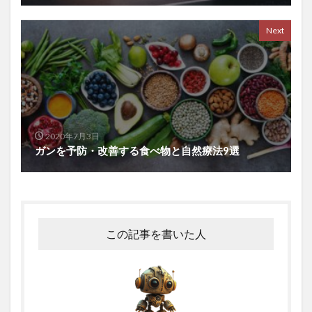
本業での収入アップ
本物の勉強法
本番力
Next
本草綱目拾遺
札幌市
朮
朱子学
李舜臣
材料技術
杜仲
東ロボくん
東京オリンピック
東屋本店
東成瀬村
東根市
東芝
東部経済回廊
東香山大乘寺
松のチカラ
松山
松島
松島焼がきハウス
松樹皮エキス
2020年7月3日
松田麻美子
板壁
板葺き屋根
枕崎
ガンを予防・改善する食べ物と自然療法9選
果樹園
果樹栽培
果樹王国
果樹農家
果物
枝毛
枸杞子
柏木智帆
柏野尊徳
染毛剤
染色体
柳沢佐千夫
栄養
栄養カウンセリング
栄養セラピスト
栄養分析
この記事を書いた人
栄養爆弾
栄養療法
栄養編
栗谷李珥
株価の急騰
株式会社ホーユー
株式市場
株式投資
核酸増幅テスト
格付け戦略
格差拡大
格差縮小
格物致知
栽培計画