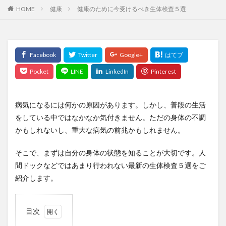
HOME
健康
健康のために今受けるべき生体検査５選
修己治人
修行
個人情報保護法
個人所得・支出
個別受注生産
個別教育
個性主義
倒産
倦怠感
偉人伝
停留精巣
健やか総本舗亀山堂
健全な経済のための市民
健康の七大条件
健康保険法
健康寿命
健康常識
健康指導士
健康日本21
健康法
健康管理
健康診断
健康長寿
備蓄米
病気になるには何かの原因があります。しかし、普段の生活
催眠幻覚
傲慢さ
債務の株式化
債務残高
をしている中ではなかなか気付きません。ただの身体の不調
かもしれないし、重大な病気の前兆かもしれません。
債務比率
債務減免
傾向と対策
億万長者
儒学者
優光泉
充電サイクル
充電時間
そこで、まずは自分の身体の状態を知ることが大切です。人
先祖伝来種
免疫
免疫システム
免疫力
間ドックなどではあまり行われない最新の生体検査５選をご
免疫力アップ
免疫力低下
免疫療法
免疫細胞
紹介します。
免疫革命
児童中心主義教育
入浴
全人的発達
全昌院
全社DX
全解工連
全額返金保証
目次
八十八ヶ所巡礼
八味地黄丸
公募債
1