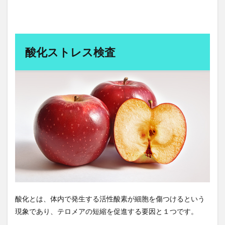
嘔吐
四国
四国一周
回復ヨガ
回避
因果関係不明
団地
困難から学ぶ
困難への挑戦
固定種
国会
国会議員
国会議員の居眠り
国内旅行
国家資格
酸化ストレス検査
国対委員長
国民代表機能
国民年金法
国民所得倍増計画
国民皆保険制度
国際バカロレア校
国際資格
国際通貨体制
国際配送
土壁
土曜参禅会
在庫管理
地中海式
地中海式食事
地中海料理
地中海食
地政学
地政学的リスク
地方分権化
地方活性化
地方消滅危機
地熱発電
地球の歩き方
地産地消
地頭力
坂本昭文
坂本貴志
坂本龍馬
坐禅
坐禅会
坪田一男
基礎数学
基礎法学
堀忠雄
酸化とは、体内で発生する活性酸素が細胞を傷つけるという
現象であり、テロメアの短縮を促進する要因と１つです。
堀江貴文
報恩寺
報酬システム
塩分