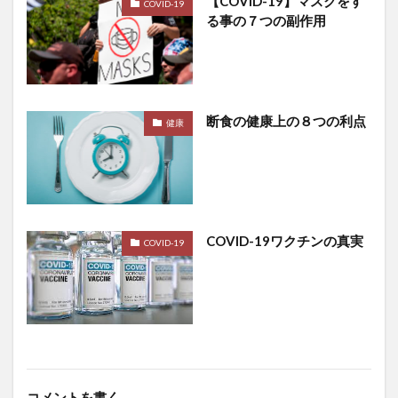
【COVID-19】マスクをす
COVID-19
る事の７つの副作用
母乳
毒抜き
毒素
比例代表
比叡山延暦寺
比較
毛づくろい
毛利元就
毛沢東
毛生え薬
毛穴の開き
毛髪ミネラル検査
毛髪診断士
民主主義
断食の健康上の８つの利点
健康
民主主義の危機
民主主義思想
民事再生法
民族対立
民法
気
気候危機
気候変動
気功
気功断食
気功断食ダイエット
気管支炎
水分
水力発電
水噴霧消火設備
水断食
水瀬ケンイチ
水田稲作
水素エコノミー
COVID-19ワクチンの真実
COVID-19
水素のめぐり湯
水素入浴
水耕栽培
水酸化ナトリウム
永世中立国
永平寺
汚染米
池上彰
池上本門寺
決定木
決済システム
沈黙の臓器
沖縄
河上肇
河岸宏和
河野守宏
治験
治験ボランティア
コメントを書く