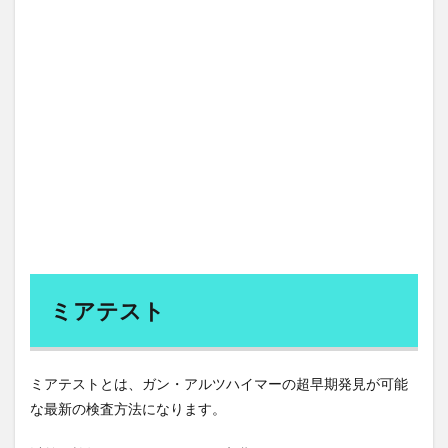
慢性呼吸不全
慢性疲労
慢性疾患
憲法
成功体験
成田悠輔
成長ホルモン
成長因子
成長戦略
戦争と経済
戦争の経済学
戦国武将
戦後インフレ
戦後復興
戦略的学習計画
戦略的暇
戦略的組織化
手のシワ
手のシワの予防
手のシワの原因
手の老化
手作り
手作りせんべい
手洗い
手術
手裏剣
投資アプローチ
投資の大原則
投資初心者
投資家
投資診断士
投資講座
投資資金
投資適格債
抗がん
抗がん剤
ミアテスト
抗ガン剤
抗体依存性感染増強
抗原テスト
抗原検査
抗原検査キット
抗炎症薬
抗疲労体質
抗癌性
抗酸化作用
抗酸化物質
ミアテストとは、ガン・アルツハイマーの超早期発見が可能
抜け毛
抜け毛予防
抜毛症
な最新の検査方法になります。
抹茶カフェ.テイクアウト
拡張期圧
拡張的財政政策