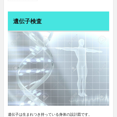
遺伝
公平性の欠如
公衆衛生
六味地黄丸
六根清浄
子検
査
共同体的責任
共感力
内臓脂肪
内視鏡検査
遺伝子検査
2
円安
円形脱毛症
円高
再エネ100宣言
酸化
再エネ技術
再エネ賦課金
再加工リスト
スト
レス
再新再生プロセス
再生不良性貧血
検査
再生可能エネルギー
写経
写経会
冬木三男
3
冬虫夏草
冷え性
冷え性の原因
冷房病
腸内
フロ
冷蔵コンテナ
出力レベル
分子栄養セラピスト
ーラ
分子栄養学
分散化
分散型システム
検査
分散型台帳技術
分散学習
分散投資
分断本能
4
栄養
列車
初期体験
利主義
利権まみれ
分析
プロ
利権政治
利益計算
前島 誠
前立腺
グラ
前立腺がん
前立腺がんのリスク
前立腺がんの予防
ム
前立腺がんの転移
前立腺肥大
前頭線維性脱毛症
5
遺伝子は生まれつき持っている身体の設計図です。
ミア
剥脱障害
剪定
剪定方法
副交感神経