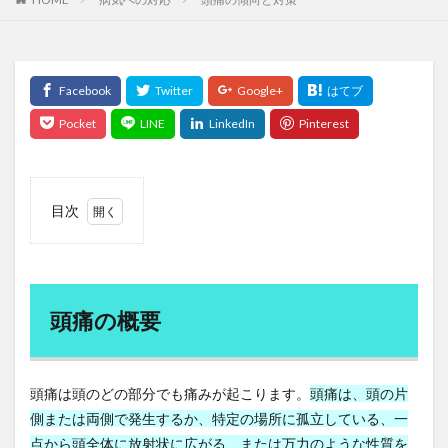
ヨモギ灸
よもぎ茶
よもぎ蒸し
よもにん
ヨルバ族
ラ・フランス
ラーマ10世
ラーメン
ライフシフト
ライフスタイル
ライフステージ論
ラウリル硫酸Na
ラウリル硫酸ナトリウム
ラクナ梗塞
ラダー戦略
ラフランス
ラベリング効果
ランサムウェア攻撃
ランダムフォレスト
ランドパワー
ランナー
目次
ランニング
ランニングウォッチ
ランニングシャツ
1
ランニングパンツ
リーファーコンテナ
頭痛
の概
リアス銀座クリニック
リクルート事件
要
頭痛の概要
リグロネアエクスプレス
リスキリング
リスクオフ
2
頭痛
リスクとリターン
リスク管理
リスク選好通貨
の原
リセット法
リトアニア
リパーゼ
因
頭痛は頭のどの部分でも痛みが起こります。
頭痛は、頭の片
リバタリアン
リビドー・マックス
リビングウィル
3
側または両側で発生するか、特定の場所に孤立している、一
頭痛
リフォーム
リフレーミング
リミナリティ
点から頭全体に放射状に広がる、または万力のような性質を