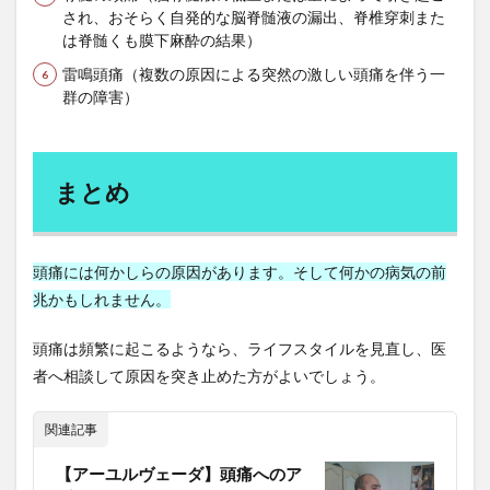
勉強方法
勉強法
勉強熱心
勉強脳
され、おそらく自発的な脳脊髄液の漏出、脊椎穿刺また
勉強術
動悸
動機づけ
動物性たんぱく質
は脊髄くも膜下麻酔の結果）
動的回復法
動脈硬化
動脈血ガス検査
勝俣誠
雷鳴頭痛（複数の原因による突然の激しい頭痛を伴う一
群の障害）
化学物質
化石燃料
化石燃料輸入コスト
北米自由貿易協定
区切り打ち
医師会
医療介護制度
医者に殺されない47の心得
まとめ
医者依存症
医薬品
医薬品の販売
医食同源
千葉県
半兵衛炭焼塾
卑弥呼
協調フィルタリング
協調行動
南妙法蓮華経
頭痛には何かしらの原因があります。そして何かの病気の前
兆かもしれません。
南清貴
南部守行
単一ニューロン層
単一通貨
単味薬
単回帰分析
単細胞生物
印象操作
頭痛は頻繁に起こるようなら、ライフスタイルを見直し、医
危機管理
危険性
危険物取扱者
卵のちから
者へ相談して原因を突き止めた方がよいでしょう。
卵子凍結
卵屋eggg
卵巣
厚生年金保険法
関連記事
原価管理
原価計算
原因
原子力発電
原油価格
原発性頭痛
去勢
参政党
【アーユルヴェーダ】頭痛へのア