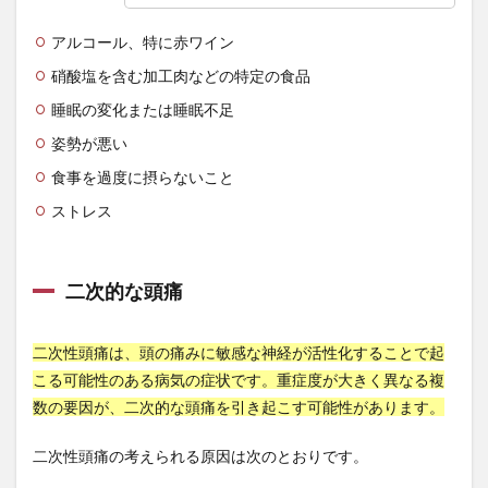
令和の米騒動
仮想通貨
任期
アルコール、特に赤ワイン
企業イメージの悪化
企業倒産
企業内社労士
硝酸塩を含む加工肉などの特定の食品
企業内組合
企業再生
企業団体献金
睡眠の変化または睡眠不足
企業型確定拠出年金
企業文化
伊予柑
姿勢が悪い
伊藤和弘
伊藤賀一
伊達政宗
休日の過ごし方
食事を過度に摂らないこと
休職
会社更生法
会社法
伝承野菜
ストレス
伝統建築
伝統野菜
伝統食
伝説
伝達カ
低GI値
低GI食品
低グリセミック
二次的な頭痛
低テストステロン
低ヨウ素
低体温
低周波治療
低温人間
低炭水化物
二次性頭痛は、頭の痛みに敏感な神経が活性化することで起
低炭水化物ダイエット
低福祉
低糖質
こる可能性のある病気の症状です。重症度が大きく異なる複
低糖質パン
低糖質ふすま粉パン
低血糖
数の要因が、二次的な頭痛を引き起こす可能性があります。
低酸素症
低酸素血症
住まい教育推進協会
住居確保
佐々木小次郎
佐久間象山
二次性頭痛の考えられる原因は次のとおりです。
佐川急便事件
佐藤一斎
佐藤錦
佐藤雅人