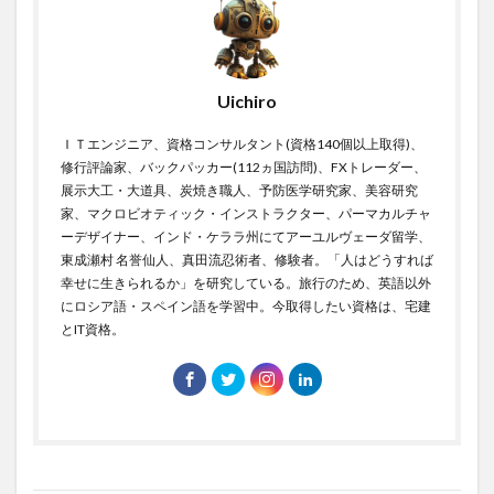
多重ニューロン層
夜の帝王
夜勤やめたい
大乗寺
大人の勉強方法
大前研一
大器晩成
大増税
大学
大学解
大川真史
Uichiro
大数の法則
大村大次郎
大梅拈華山
大森隆史
ＩＴエンジニア、資格コンサルタント(資格140個以上取得)、
大江町
大津秀一
大渓明日香
大物
修行評論家、バックパッカー(112ヵ国訪問)、FXトレーダー、
大物になる自己啓発99の方法
大票田
大筋群
展示大工・大道具、炭焼き職人、予防医学研究家、美容研究
大胆な金融政策
大腸の健康
大腸癌
家、マクロビオティック・インストラクター、パーマカルチャ
ーデザイナー、インド・ケララ州にてアーユルヴェーダ留学、
大航海時代
大規模言語モデル
大谷翔平
東成瀬村 名誉仙人、真田流忍術者、修験者。「人はどうすれば
大豆イソフラボン
大転職時代
大量見込生産
幸せに生きられるか」を研究している。旅行のため、英語以外
にロシア語・スペイン語を学習中。今取得したい資格は、宅建
大阪万博
大阪美容クリニック
大陽寺
とIT資格。
大韓民国
大飢饉
天下り
天下りの多い企業団体
天下り規制法
天才
天才の勉強術
天海の水
天然ガス価格
天然タウリン
天然抗酸化水
天童
天童市
天野恵市
天風会
天風哲学
天麻