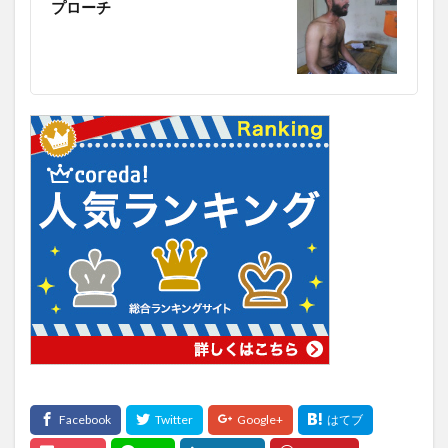
プローチ
参政党の公約
参政党の政策
参議院
参議院選挙制度
双極性障害
反ワクチン
反応行動
収縮期圧
受注生産
受粉
口癖の活用
口腔乾燥症
口腔内悪臭
口腔衛生
口臭
口臭のメカニズム
口臭の主要原因
古古古米
古古米
古家大祐
古民家
古民家カフェ
古民家の建築的特徴
古民家の歴史
古民家再生
古民家暮らし
古民家鑑定士
古米
古米臭
可溶性繊維
右から左へのシャント
右归丸
右派政治
右翼
右翼と左翼
右翼の活動
右翼の特徴
吃音
吃音症
合併症
合格体験記
合格発表
吉田典生
吉田松陰
同調ストラテジー
同調ダンス
同調効果
同調圧力
同調行動
名医
名誉仙人
君津市
吹き矢
味の素
味噌