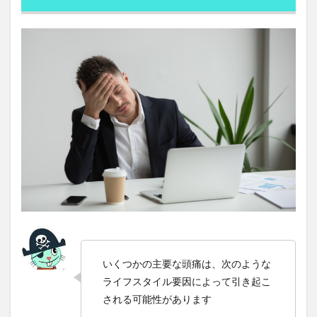
人とのつながり
人に好かれる原則
人の心を動かす
人を動かす
人を動かす原則
人を変える原則
人を説得する原則
人参
人参ジュース
人参りんごジュース
人口減少
人工授精
人工無能
人工知能
人手不足
人材の流出
人材不足
人材確保
人格主義
人民元
人生100年
人生シナリオ
人生の価値観
人生の最終章
人生の選択肢
人生を変える授業
人生を楽しむ
人生後半の戦略書
人生戦略
人的ネットワークの拡大
人的資本への投資
人間ドック
人間平等の理念
人間関係
人間関係管理力
人類
人類の幸福
人類の進化
いくつかの主要な頭痛は、次のような
人類進化
人類進化論
今を生きる
今治
ライフスタイル要因によって引き起こ
仕事に役立つ心理学
仕入先
付箋
仙人
される可能性があります
仙人修行
仙台
仙台院
代替財源
代謝力