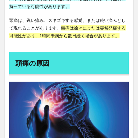
に関
リヤド
リュウガン
リラクゼーション
持っている可能性があります。
係す
るラ
リラクミン
リラックス
リンク集
りんご
イフ
頭痛は、鋭い痛み、ズキズキする感覚、または鈍い痛みとし
スタ
リンゴ酢
リンダ・グラットン
リンパ浮腫
て現れることがあります。
頭痛は徐々にまたは突然発症する
イル
リンパ液
リンパ球
リン酸塩
可能性があり、1時間未満から数日続く場合があります。
3.1
ルートプレーニング
ルールベース機械翻訳
二次
的な
ルイボスティー
ルソー
レーガン革命
頭痛
レコメンドエンジン
レジェンド男優
レシピ
頭痛の原因
4
レジリエンスの構築
レスポンシブデザイン
まと
め
レチノール
レッスン
レッドクローバー
レプチン
レプリカティブ・エイジング
レベルUP・アクティブメイル
レポート
レム睡眠
レモン
レモンウォーター
レモン水
レモン水の効果
レンゲ
ローカライズ
ローフード
ローフードダイエット
ローフードのリスク
ローフードの栄養