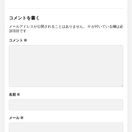
安倍晋三
安全性
安定打坐法
安定狭心症
安息香酸ナトリウム
安河内哲也
安眠健康術
コメントを書く
安眠枕
安部元首相
完璧主義
宗教
メールアドレスが公開されることはありません。
※
が付いている欄は必
須項目です
宗教教育
宗谷岬
官僚制度
官僚天下り
官民癒着
定期検診
定額減税
宝泉寺
コメント
※
宝石療法
宝飾品需要
実学の重視
実用的教育
実質所得減少
実質賃金低下
実践編
宦官
宮城
宮川賢
宮本武蔵
宮沢賢治
家庭環境
家族団らん
家森幸男
家畜の飼料
宿便
宿坊
寄生虫による胃腸炎
富士通
寒冷地
寛政の改革
寝たきり予防
寝酒
名前
※
対人ストラテジー
対人関係構築能力
寿司
寿命
専門性の証明
小型株戦略
小売売上高
メール
※
小数の法則
小林龍太
小泉大臣
小泉進次郎
小田島春樹
小選挙区
小食
小食のすすめ