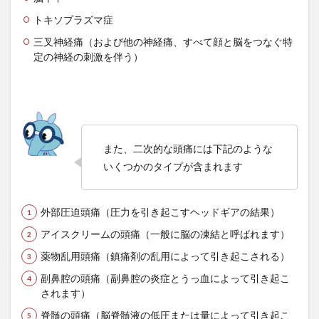
冬虫夏草
冷え性
冷え性の原因
冷房病
トキソプラズマ症
冷蔵コンテナ
出力レベル
分子栄養セラピスト
三叉神経痛（および他の神経痛、すべて顔と脳をつなぐ特
分子栄養学
分散化
分散型システム
定の神経の刺激を伴う）
分散型台帳技術
分散学習
分散投資
分断本能
列車
初期体験
利主義
利権まみれ
利権政治
利益計算
前島 誠
前立腺
前立腺がん
前立腺がんのリスク
前立腺がんの予防
また、二次的な頭痛には下記のような
前立腺がんの転移
前立腺肥大
前頭線維性脱毛症
いくつかのタイプが含まれます
剥脱障害
剪定
剪定方法
副交感神経
副交感神経優位
副作用
副反応
副業
外部圧迫頭痛（圧力を引き起こすヘッドギアの結果）
副腎疲労
力道山
加工肉
加藤鷹
アイスクリームの頭痛（一般に脳の凍結と呼ばれます）
加谷珪一
加齢
労働力減少
労働基準法
薬物乱用頭痛（鎮痛剤の乱用によって引き起こされる）
労働安全衛生法
労働所得
労働時間
副鼻腔の頭痛（副鼻腔の炎症とうっ血によって引き起こ
労働社会保険
労働組合
効果
勃起不全
されます）
勃起困難
勃起障害
勉強
勉強内容
脊髄の頭痛（脳脊髄液の低圧または量によって引き起こ