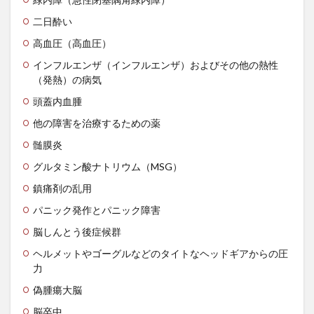
健康管理
健康診断
健康長寿
備蓄米
二日酔い
催眠幻覚
傲慢さ
債務の株式化
債務残高
高血圧（高血圧）
債務比率
債務減免
傾向と対策
億万長者
儒学者
優光泉
充電サイクル
充電時間
インフルエンザ（インフルエンザ）およびその他の熱性
（発熱）の病気
先祖伝来種
免疫
免疫システム
免疫力
頭蓋内血腫
免疫力アップ
免疫力低下
免疫療法
免疫細胞
他の障害を治療するための薬
免疫革命
児童中心主義教育
入浴
全人的発達
髄膜炎
全昌院
全社DX
全解工連
全額返金保証
グルタミン酸ナトリウム（MSG）
八十八ヶ所巡礼
八味地黄丸
公募債
鎮痛剤の乱用
公平性の欠如
公衆衛生
六味地黄丸
六根清浄
パニック発作とパニック障害
共同体的責任
共感力
内臓脂肪
内視鏡検査
脳しんとう後症候群
円安
円形脱毛症
円高
再エネ100宣言
ヘルメットやゴーグルなどのタイトなヘッドギアからの圧
再エネ技術
再エネ賦課金
再加工リスト
力
再新再生プロセス
再生不良性貧血
偽腫瘍大脳
再生可能エネルギー
写経
写経会
冬木三男
脳卒中