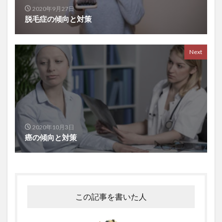
国際配送
土壁
土曜参禅会
在庫管理
2020年9月27日
脱毛症の傾向と対策
地中海式
地中海式食事
地中海料理
地中海食
地政学
地政学的リスク
地方分権化
地方活性化
地方消滅危機
地熱発電
Next
地球の歩き方
地産地消
地頭力
坂本昭文
坂本貴志
坂本龍馬
坐禅
坐禅会
坪田一男
基礎数学
基礎法学
堀忠雄
堀江貴文
報恩寺
報酬システム
塩分
塩分不足
塩素酸塩類
増税メガネ
増税地獄
2020年10月3日
癌の傾向と対策
壇上伽藍
売ります
売れ残り
売れ筋商品
変異体
変異株
変異種
変身資産
外傷性イベント
外国人労働力
外国人労働者
外国紙幣
外貨獲得
外貨獲得ビジネス
この記事を書いた人
外貨預金
外食化
多宝塔
多次元尺度構成法
多睡眠潜時検査
多細胞生物
多角経営