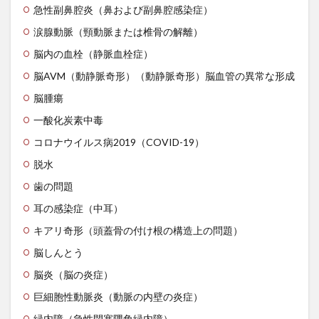
急性副鼻腔炎（鼻および副鼻腔感染症）
体の歪み
涙腺動脈（頸動脈または椎骨の解離）
体内から若返るアンチエイジング 125歳まで元気に生きる
脳内の血栓（静脈血栓症）
体内時計
体内酵素
体外受精
体液
体温
脳AVM（動静脈奇形）（動静脈奇形）脳血管の異常な形成
体温を上げると健康になる
体組成の改善
体脂肪
脳腫瘍
体臭
体重増加
体重記録
体験記
何花
一酸化炭素中毒
何首烏
作図技術
作業改善技術
併用療法
コロナウイルス病2019（COVID-19）
依存症
価格戦略
価格設定
便の状態
脱水
便秘
保湿
信用リスク管理
修了試験
歯の問題
修己治人
修行
個人情報保護法
耳の感染症（中耳）
個人所得・支出
個別受注生産
個別教育
キアリ奇形（頭蓋骨の付け根の構造上の問題）
個性主義
倒産
倦怠感
偉人伝
停留精巣
脳しんとう
健やか総本舗亀山堂
健全な経済のための市民
脳炎（脳の炎症）
健康の七大条件
健康保険法
健康寿命
巨細胞性動脈炎（動脈の内壁の炎症）
健康常識
健康指導士
健康日本21
健康法
緑内障（急性閉塞隅角緑内障）