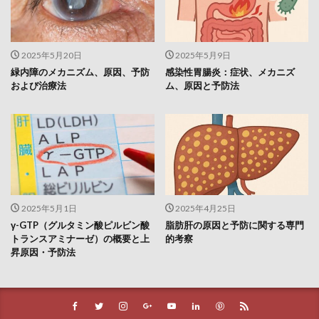
帰化申請
帰国子女
常任委員会
常喜院
常温ピカベジジュース
常盤薬品工業
常識破り
2025年5月20日
2025年5月9日
幅優先探索
幕張メッセ
年功序列
年間休日
緑内障のメカニズム、原因、予防
感染性胃腸炎：症状、メカニズ
年間休日少ない
幸福の最大化
幸福学習プログラム
および治療法
ム、原因と予防法
幹事長
座禅
廃棄物処理法
建築基準法
建築士
建築業法
建設ビジネス
建設リサイクル法
建設工事
建設業29業種
建設業キャリアアップシステム
建設業の簿記
建設業振興基金
建設業法
建設業界
建設業経理士
建設業経理士2級
2025年5月1日
2025年4月25日
γ-GTP（グルタミン酸ピルビン酸
脂肪肝の原因と予防に関する専門
建設的なフィードバック
弁証論治
トランスアミナーゼ）の概要と上
的考察
引き締め的財政政策
弛緩性便秘
弱いAI
昇原因・予防法
強いAI
強化学習
強迫性障害
弾丸ツアー
弾薬
当帰
形態素解析
後知恵バイアス
後藤宗明
徐福
徒長枝
御室八十八ヶ所霊場