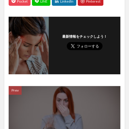
呼吸器合胞体ウイルス
呼吸困難
命の格差
和スイーツ
和食レストラン
品川スキンクリニック
品川スキンケアクリニック
品川美容外科
品質
品質管理
品質管理技術
哲学
最新情報をチェックしよう！
哲学からのメッセージ
唱題行
商品リスティング
商品企画
商家型古民家
商法
問題集
善玉コレステロール
善行と悪行
喘息
喘息の予防
喘息の原因
喘息の症状
喫煙
嘔吐
四国
四国一周
回復ヨガ
回避
因果関係不明
団地
困難から学ぶ
困難への挑戦
固定種
国会
国会議員
Prev
国会議員の居眠り
国内旅行
国家資格
国対委員長
国民代表機能
国民年金法
国民所得倍増計画
国民皆保険制度
国際バカロレア校
国際資格
国際通貨体制