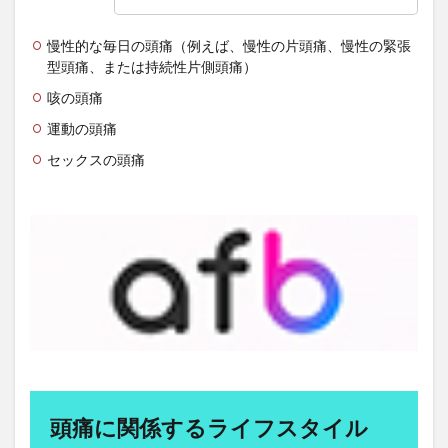
両親
中医学
中国人民元
中国人民銀行
慢性的な毎日の頭痛（例えば、慢性の片頭痛、慢性の緊張
中国共産党
中国産食品
中国語の部屋
中庸
型頭痛、または持続性片側頭痛）
中庸思考法
中庸解
中抜き
中村天風
咳の頭痛
丸元康生
丸山眞男
主体的である
主成分分析
運動の頭痛
久司道夫
乙１
乙2類
乙3類
乙5類
セックスの頭痛
乙6類
乙種消防設備士
乳がん
乳がんスクリーニング
乳がん検査
乳がん検診
乳糖
乳糖不耐
乳製品価格
乾燥
亀甲船
予想問題集
予防
予防会
予防医学
事実証明
事故米
事故米穀
事業収益
二・二六事件
二日酔い
二次性頭痛
二級建築士
二酸化塩素ガス
二酸化鉛
五味子
五味常明
五百羅漢
五葷
五観の偈
亜塩素酸塩類
亜硝酸塩
亜鉛
亜麻仁油
頭痛に関係するライフスタイル
交互浴
交感神経
京せんべい
京都