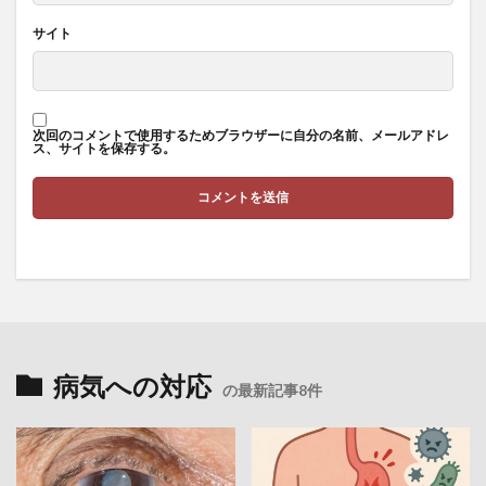
小麦
小麦アレルギー
小麦若葉
少子化
サイト
少子化対策
少子高齢化
少食
就労移行支援
就農
就農体験
就農支援
尿失禁
尿路感染症
居眠り
居酒屋
山口 博
次回のコメントで使用するためブラウザーに自分の名前、メールアドレ
ス、サイトを保存する。
山岳ベース事件
山崎パン
山形
山形県IoT推進ラボ
山形県中小企業団体中央会
山形県情報産業協会<
山形県警察
山形県高度技術研究開発センター
山田方谷
山田真由美
山田知生
岡田正彦
岩手県
岩盤浴
岩盤浴ボール
岸田政権
岸田文雄
嶋津良智
巌流島
巌流島フェリー
巌流島上陸
巌流島上陸認定証
巌流島決闘
巌流島観光
病気への対応
の最新記事8件
川上幸生
工場製惣菜
左歸丸
左翼
左翼の活動
左翼の特徴
巨大権益
巫女
市場調査
帝国データバンク
帝国主義