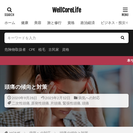
モリンガパウダー
モリンガ副作用
モリンガ栄養
WellCoreLife
モリンガ茶
モンテカルロ法
モンテッソーリ
モンテッソーリ教具
モンテッソーリ教育
ホーム
健康
美容
旅と修行
資格
政治経済
ビジネス・投資
モンテッソーリ校
モンテディオ山形
ヤクート族
やはたハミガキ
やよいひめ
やる気
やる気スイッチ
ヤントラ
ユークリッド距離
危険物取扱者
CPE
植毛
古民家
資格
ユーティリティトークン
ユーティリティ管理
本サイトは、Wellness(健康で)
ユーラシア宮城
ユーロ
ユーロの変動要因
ユーロの歴史
ユーロの特徴
ユーロペッグ
ユーロ圏
ユヴァル・ノア・ハラリ
頭痛の傾向と対策
ユヴァル・ノア・ハラリ認知革命
ユタ
2020年9月28日
2025年2月12日
病気への対応
ユダヤに学ぶ
ユダヤの教え
ユダヤの教育
二次性頭痛
,
原発性頭痛
,
片頭痛
,
緊張性頭痛
,
頭痛
ユダヤ人
ゆるFIRE
ヨーグルト
ヨウ素
ヨウ素酸塩類
ヨガ
ヨガウェア
ヨガスタジオ
ヨヒンベ
よもぎ
ヨモギ
ヨモギの効能
HOME
病気への対応
頭痛の傾向と対策