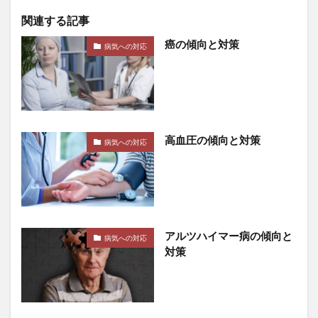
太平洋戦争
太閤検地
太陽
太陽光発電
関連する記事
太陽光発電事業
太陽光発電併用
太陽光発電所
癌の傾向と対策
病気への対応
太陽寺
太陽礼拝
失敗から学ぶ
奇形精子症
奇跡の木
奉仕活動
奥ノ院
奥村康
女性は長生き
女性ホルモン
好きと嫌い
好き嫌いの復権
好意の報復性
好感度ギャップ
妊娠
妊娠糖尿病
妊活
妊活サプリ
高血圧の傾向と対策
病気への対応
始皇帝
嫉妬から学ぶ
嫌悪の報復性
子供が危ない
子宮筋腫
子育て
孟子解
季節を味わう
季節性アレルギー
学びの旅
学び続ける
学問のすすめ
学問の重要性
アルツハイマー病の傾向と
病気への対応
学校給食
学生運動
学習態度の形成
学習欲求
対策
学習習慣
宅地建物取引士
宅建
宅建六法
宅建士
宅建業法
宅配
宇宙の秩序
宇宙開発
宇治抹茶
安保徹
安保闘争