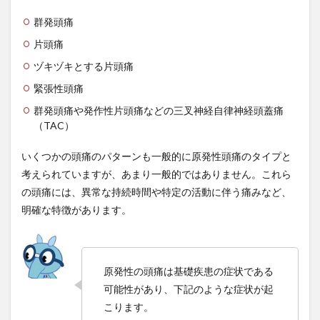
ゑびや大食堂
一人旅
一問一答
一帯一路
群発頭痛
一日二食
一点突破方式
一物全体
一粒万倍
片頭痛
一級建築士
一般用医薬品
一食抜き
丁宗鉄
ヅキヅキとする片頭痛
七宝人参
三学戒
三島事件
三島由紀夫
緊張性頭痛
三心
三日坊主
三本の矢
三種の神器
群発頭痛や発作性片頭痛などの三叉神経自律神経頭蓋痛
三笠フーズ
三笠フーズ事件
三酸化クロム
（TAC）
上杉謙信
下痢
下関
不健康な食生活
いくつかの頭痛のパターンも一般的に原発性頭痛のタイプと
不労所得
不動産バブル
不動産投資
考えられていますが、あまり一般的ではありません。これら
不合格から学ぶ合格法
不妊
不妊治療
不妊症
の頭痛には、異常な持続時間や特定の活動に伴う痛みなど、
不安
不安定狭心症
不安障害
明確な特徴があります。
不正アクセス対策
不正アクセス禁止法
不正転売
不活性ガス消火設備
不溶性繊維
不眠
不眠症
原発性の頭痛は基礎疾患の症状である
不知火
不確実性
不老不死
不老長寿
可能性があり、下記のような症状が起
不飽和脂肪酸
世宗大王
世界の一流
世界一周
こります。
世界一長寿
世界経済
世界観の拡大
世襲議員