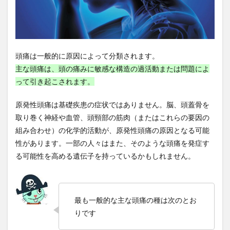
ローフードの食品
ローフードメニュー
ローブナーコンテスト
ローヤルゼリー
ロウイング
ロシアのパン
ロシア語講座
ロシア軍
頭痛は一般的に原因によって分類されます。
ロジカルノート
ロジスティック回帰
主な頭痛は、頭の痛みに敏感な構造の過活動または問題によ
ロッキード事件
ロット生産
ロバート秋山
って引き起こされます。
ロビン・ダンバー
ロペスオブラドール大統領
ロボット
ロボットビジネス支援機構
ロマリンダ
原発性頭痛は基礎疾患の症状ではありません。脳、頭蓋骨を
取り巻く神経や血管、頭頸部の筋肉（またはこれらの要因の
ワーキングメモリー
ワークデイ
ワーケーション
組み合わせ）の化学的活動が、原発性頭痛の原因となる可能
ワーコンディショナ
ワイン
ワクチン
性があります。一部の人々はまた、そのような頭痛を発症す
ワクチンパスポート
ワクチンビジネス
る可能性を高める遺伝子を持っているかもしれません。
ワクチン利権
ワクチン副作用
ワクチン副反応
ワクチン差別
ワクチン常設委員会
ワクチン強制
ワクチン意味なし
ワクチン接種
最も一般的な主な頭痛の種は次のとお
ワクチン接種証明書
ワクチン洗脳
わな猟
りです
わな猟免許
わんこそば
わんこそば手形