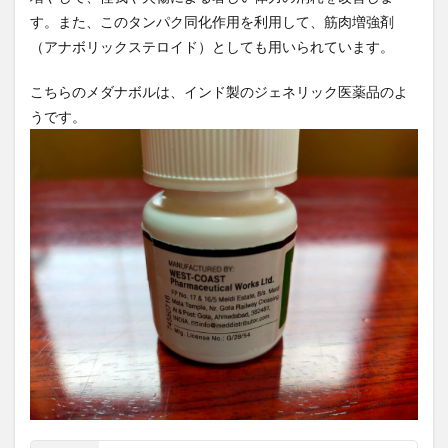
ルを
す。また、このタンパク同化作用を利用して、筋肉増強剤
ヨモギ灸
よもぎ茶
よもぎ蒸し
よもにん
実際
（アナボリックステロイド）としても用いられています。
ヨルバ族
ラ・フランス
ラーマ10世
ラーメン
に飲
んで
ライフシフト
ライフスタイル
ライフステージ論
みた
こちらのメダナボルは、インド製のジェネリック医薬品のよ
ラウリル硫酸Na
ラウリル硫酸ナトリウム
うです。
ラクナ梗塞
ラダー戦略
ラフランス
ラベリング効果
ランサムウェア攻撃
ランダムフォレスト
ランドパワー
ランナー
ランニング
ランニングウォッチ
ランニングシャツ
ランニングパンツ
リーファーコンテナ
リアス銀座クリニック
リクルート事件
リグロネアエクスプレス
リスキリング
リスクオフ
リスクとリターン
リスク管理
リスク選好通貨
リセット法
リトアニア
リパーゼ
リバタリアン
リビドー・マックス
リビングウィル
リフォーム
リフレーミング
リミナリティ