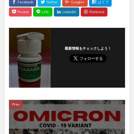
冬虫夏草
冷え性
冷え性の原因
冷房病
冷蔵コンテナ
出力レベル
分子栄養セラピスト
分子栄養学
分散化
分散型システム
分散型台帳技術
分散学習
分散投資
分断本能
列車
初期体験
利主義
利権まみれ
利権政治
利益計算
前島 誠
前立腺
最新情報をチェックしよう！
前立腺がん
前立腺がんのリスク
前立腺がんの予防
前立腺がんの転移
前立腺肥大
前頭線維性脱毛症
剥脱障害
剪定
剪定方法
副交感神経
副交感神経優位
副作用
副反応
副業
副腎疲労
力道山
加工肉
加藤鷹
加谷珪一
加齢
労働力減少
労働基準法
Prev
労働安全衛生法
労働所得
労働時間
労働社会保険
労働組合
効果
勃起不全
勃起困難
勃起障害
勉強
勉強内容