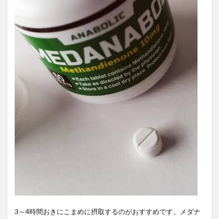
仙人修行
仙台
仙台院
代替財源
代謝力
令和の米騒動
仮想通貨
任期
企業イメージの悪化
企業倒産
企業内社労士
企業内組合
企業再生
企業団体献金
企業型確定拠出年金
企業文化
伊予柑
伊藤和弘
伊藤賀一
伊達政宗
休日の過ごし方
休職
会社更生法
会社法
伝承野菜
伝統建築
伝統野菜
伝統食
伝説
伝達カ
低GI値
低GI食品
低グリセミック
低テストステロン
低ヨウ素
低体温
低周波治療
低温人間
低炭水化物
低炭水化物ダイエット
低福祉
低糖質
低糖質パン
低糖質ふすま粉パン
低血糖
低酸素症
低酸素血症
住まい教育推進協会
住居確保
佐々木小次郎
佐久間象山
3～4時間おきにこまめに摂取するのがおすすめです。メダナ