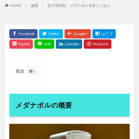
ミレットエキス
みんなのFX
ムクゲ
ムンク
HOME
健康
筋力増強剤、メダナボルを飲んでみた
ムンクの叫び
ムンク美術館
メアリー バフェット
メキシコ
メキシコペソ
メキシコ政策金利
メキシコ銀行
メソセラピー
メダナボル
メタバース
メタボリックシンドローム
メタミドホス
メチオニン
メチルメルカプタン
メッセンジャーRNA
メッターの瞑想
めまい
メラトニン
メロン
メロン果樹農家
目次
1
メロン栽培
メロン農家
メンタリスト
メダ
メンタルケア
メンタルヘルス
メンテナンス
ナボ
ルの
メンデル
もぐさ
モチベーション
概要
メダナボルの概要
モチベーション管理
もったいない精神
モデルナ
2
モニター募集
ものづくり幻想
メダ
ナボ
モラルライセンシング効果
モリカケ
モリンガ
ルの
効果
モリンガティー
モリンガティーの風味