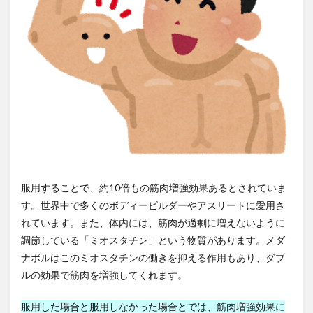
ローフードの食品
ローフードメニュー
ローブナーコンテスト
ローヤルゼリー
ロウイング
ロシアのパン
ロシア語講座
ロシア軍
ロジカルノート
ロジスティック回帰
ロッキード事件
ロット生産
ロバート秋山
ロビン・ダンバー
ロペスオブラドール大統領
ロボット
ロボットビジネス支援機構
ロマリンダ
ワーキングメモリー
ワークデイ
ワーケーション
ワーコンディショナ
ワイン
ワクチン
服用することで、約10倍もの筋肉増強効果あるとされていま
す。世界中で多くのボディービルダーやアスリートに愛用さ
ワクチンパスポート
ワクチンビジネス
れています。また、体内には、筋肉が過剰に増えないように
ワクチン利権
ワクチン副作用
ワクチン副反応
調節している「ミオスタチン」という物質があります。メダ
ワクチン差別
ワクチン常設委員会
ワクチン強制
ナボルはこのミオスタチンの働きを抑える作用もあり、ダブ
ワクチン意味なし
ワクチン接種
ルの効果で筋肉を増強してくれます。
ワクチン接種証明書
ワクチン洗脳
わな猟
服用した場合と服用しなかった場合とでは、筋肉増強効果に
わな猟免許
わんこそば
わんこそば手形