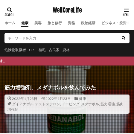
マッチポンプ
マッチングアプリ
マツン
WellCoreLife
マヌカハニー
マネジメント系
マネタイズ
マハラノビス距離
まぶたの脂肪取り
ママリーガ
ホーム
健康
美容
旅と修行
資格
政治経済
ビジネス・投資
マヤ鉄道
マラソン
マラソンシューズ
マラソン大会
マリア・モンテッソーリ
マルウェア対策
マルターゼ
マルマン
危険物取扱者
CPE
植毛
古民家
資格
マンゴー
マンサク
マントラ
マントラ療法
本サイトは、Wellness(健
マンネンタケ
ミアテスト
みかん
みかんジュース
みかん果樹農家
みかん栽培
みかん狩り
みかん農家
ミキサー
筋力増強剤、メダナボルを飲んでみた
ミシガン大学消費者態度指数
ミツバチ
2022年1月23日
2022年1月23日
健康
ミトコンドリア
ミトコンドリア機能障害
ダイアナボル
,
テストステロン
,
ドーピング
,
メダナボル
,
筋力増強
,
筋肉
増強剤
ミドリムシ
ミニマックス法
ミニマムアクセス制度
ミニマムアクセス米
ミニマルライフ
ミネラル
ミノキシジル
ミラクル・エンザイム
ミルパ農法