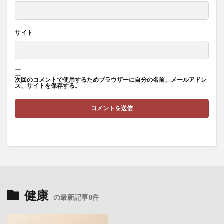
多重ニューロン層
夜の帝王
夜勤やめたい
大乗寺
大人の勉強方法
大前研一
大器晩成
サイト
大増税
大学
大学解
大川真史
大数の法則
大村大次郎
大梅拈華山
大森隆史
大江町
大津秀一
大渓明日香
大物
次回のコメントで使用するためブラウザーに自分の名前、メールアドレ
大物になる自己啓発99の方法
大票田
大筋群
ス、サイトを保存する。
大胆な金融政策
大腸の健康
大腸癌
大航海時代
大規模言語モデル
大谷翔平
大豆イソフラボン
大転職時代
大量見込生産
大阪万博
大阪美容クリニック
大陽寺
大韓民国
大飢饉
天下り
天下りの多い企業団体
天下り規制法
天才
天才の勉強術
天海の水
天然ガス価格
健康
の最新記事8件
天然タウリン
天然抗酸化水
天童
天童市
天野恵市
天風会
天風哲学
天麻