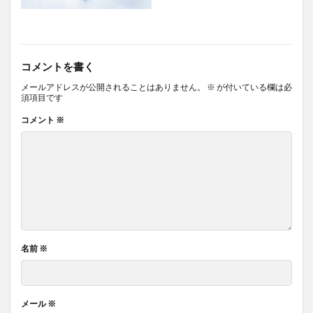
国際配送
土壁
土曜参禅会
在庫管理
地中海式
地中海式食事
地中海料理
地中海食
地政学
地政学的リスク
地方分権化
コメントを書く
地方活性化
地方消滅危機
地熱発電
メールアドレスが公開されることはありません。
※
が付いている欄は必
地球の歩き方
地産地消
地頭力
坂本昭文
須項目です
坂本貴志
坂本龍馬
坐禅
坐禅会
コメント
※
坪田一男
基礎数学
基礎法学
堀忠雄
堀江貴文
報恩寺
報酬システム
塩分
塩分不足
塩素酸塩類
増税メガネ
増税地獄
壇上伽藍
売ります
売れ残り
売れ筋商品
変異体
変異株
変異種
変身資産
外傷性イベント
外国人労働力
外国人労働者
名前
※
外国紙幣
外貨獲得
外貨獲得ビジネス
外貨預金
外食化
多宝塔
多次元尺度構成法
メール
※
多睡眠潜時検査
多細胞生物
多角経営