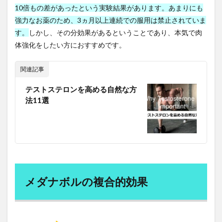
10倍もの差があったという実験結果があります。あまりにも
ゑびや大食堂
一人旅
一問一答
一帯一路
強力なお薬のため、3ヵ月以上連続での服用は禁止されていま
一日二食
一点突破方式
一物全体
一粒万倍
す。
しかし、その分効果があるということであり、本気で肉
一級建築士
一般用医薬品
一食抜き
丁宗鉄
体強化をしたい方におすすめです。
七宝人参
三学戒
三島事件
三島由紀夫
関連記事
三心
三日坊主
三本の矢
三種の神器
三笠フーズ
三笠フーズ事件
三酸化クロム
テストステロンを高める自然な方
法11選
上杉謙信
下痢
下関
不健康な食生活
不労所得
不動産バブル
不動産投資
不合格から学ぶ合格法
不妊
不妊治療
不妊症
不安
不安定狭心症
不安障害
不正アクセス対策
不正アクセス禁止法
不正転売
不活性ガス消火設備
不溶性繊維
不眠
不眠症
メダナボルの複合的効果
不知火
不確実性
不老不死
不老長寿
不飽和脂肪酸
世宗大王
世界の一流
世界一周
世界一長寿
世界経済
世界観の拡大
世襲議員