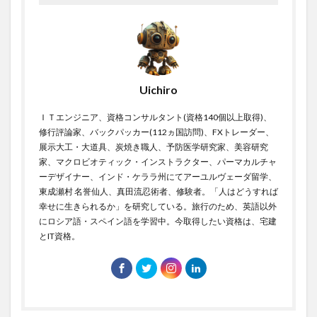
参政党の公約
参政党の政策
参議院
参議院選挙制度
双極性障害
反ワクチン
反応行動
収縮期圧
受注生産
受粉
口癖の活用
口腔乾燥症
口腔内悪臭
口腔衛生
Uichiro
口臭
口臭のメカニズム
口臭の主要原因
古古古米
古古米
古家大祐
古民家
ＩＴエンジニア、資格コンサルタント(資格140個以上取得)、
修行評論家、バックパッカー(112ヵ国訪問)、FXトレーダー、
古民家カフェ
古民家の建築的特徴
古民家の歴史
展示大工・大道具、炭焼き職人、予防医学研究家、美容研究
古民家再生
古民家暮らし
古民家鑑定士
古米
家、マクロビオティック・インストラクター、パーマカルチャ
ーデザイナー、インド・ケララ州にてアーユルヴェーダ留学、
古米臭
可溶性繊維
右から左へのシャント
東成瀬村 名誉仙人、真田流忍術者、修験者。「人はどうすれば
右归丸
右派政治
右翼
右翼と左翼
幸せに生きられるか」を研究している。旅行のため、英語以外
右翼の活動
右翼の特徴
吃音
吃音症
にロシア語・スペイン語を学習中。今取得したい資格は、宅建
とIT資格。
合併症
合格体験記
合格発表
吉田典生
吉田松陰
同調ストラテジー
同調ダンス
同調効果
同調圧力
同調行動
名医
名誉仙人
君津市
吹き矢
味の素
味噌