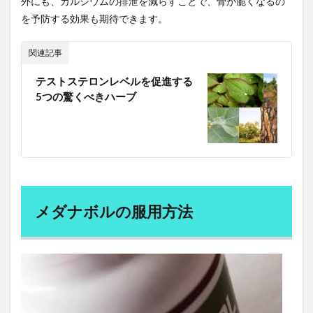
外にも、カルシウムの排泄を減らすことで、骨が脆くなるの
交互浴
交感神経
京せんべい
京都
を予防する効果も期待できます。
人とのつながり
人に好かれる原則
人の心を動かす
人を動かす
人を動かす原則
人を変える原則
関連記事
人を説得する原則
人参
人参ジュース
テストステロンレベルを促進する
人参りんごジュース
人口減少
人工授精
5つの驚くべきハーブ
人工無能
人工知能
人手不足
人材の流出
人材不足
人材確保
人格主義
人民元
人生100年
人生シナリオ
人生の価値観
人生の最終章
人生の選択肢
人生を変える授業
人生を楽しむ
人生後半の戦略書
人生戦略
メダナボルの服用方法
人的ネットワークの拡大
人的資本への投資
人間ドック
人間平等の理念
人間関係
人間関係管理力
人類
人類の幸福
人類の進化
人類進化
人類進化論
今を生きる
今治
仕事に役立つ心理学
仕入先
付箋
仙人