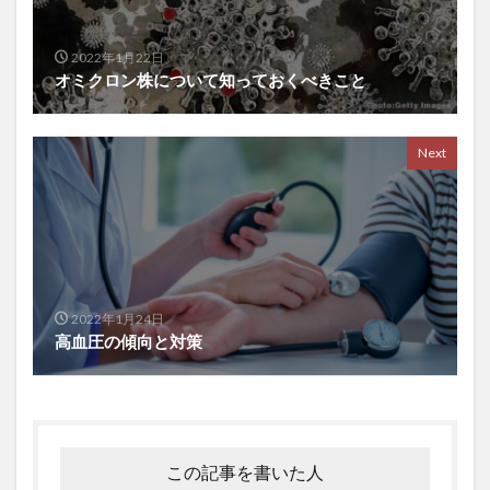
勉強方法
勉強法
勉強熱心
勉強脳
勉強術
動悸
動機づけ
動物性たんぱく質
2022年1月22日
動的回復法
動脈硬化
動脈血ガス検査
勝俣誠
オミクロン株について知っておくべきこと
化学物質
化石燃料
化石燃料輸入コスト
北米自由貿易協定
区切り打ち
医師会
Next
医療介護制度
医者に殺されない47の心得
医者依存症
医薬品
医薬品の販売
医食同源
千葉県
半兵衛炭焼塾
卑弥呼
協調フィルタリング
協調行動
南妙法蓮華経
南清貴
南部守行
単一ニューロン層
単一通貨
2022年1月24日
単味薬
単回帰分析
単細胞生物
印象操作
高血圧の傾向と対策
危機管理
危険性
危険物取扱者
卵のちから
卵子凍結
卵屋eggg
卵巣
厚生年金保険法
原価管理
原価計算
原因
原子力発電
この記事を書いた人
原油価格
原発性頭痛
去勢
参政党