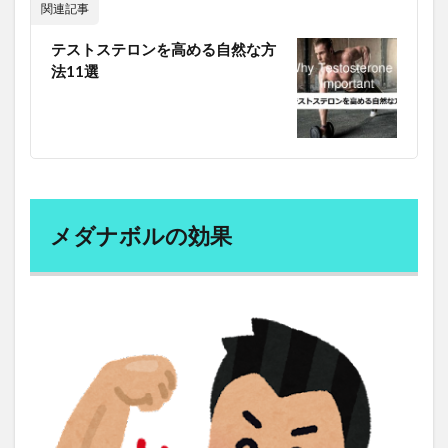
関連記事
リヤド
リュウガン
リラクゼーション
テストステロンを高める自然な方
リラクミン
リラックス
リンク集
りんご
法11選
リンゴ酢
リンダ・グラットン
リンパ浮腫
リンパ液
リンパ球
リン酸塩
ルートプレーニング
ルールベース機械翻訳
ルイボスティー
ルソー
レーガン革命
レコメンドエンジン
レジェンド男優
レシピ
メダナボルの効果
レジリエンスの構築
レスポンシブデザイン
レチノール
レッスン
レッドクローバー
レプチン
レプリカティブ・エイジング
レベルUP・アクティブメイル
レポート
レム睡眠
レモン
レモンウォーター
レモン水
レモン水の効果
レンゲ
ローカライズ
ローフード
ローフードダイエット
ローフードのリスク
ローフードの栄養