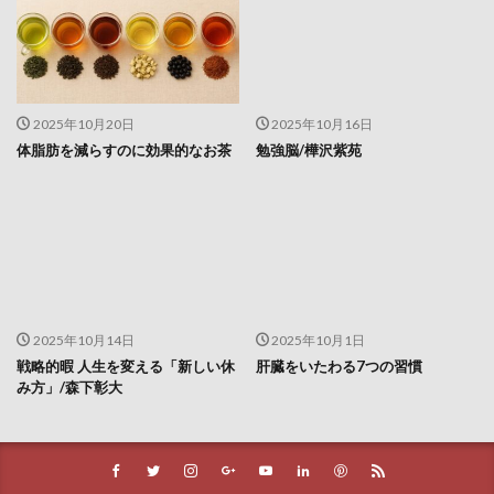
太平洋戦争
太閤検地
太陽
太陽光発電
太陽光発電事業
太陽光発電併用
太陽光発電所
太陽寺
太陽礼拝
失敗から学ぶ
奇形精子症
奇跡の木
奉仕活動
奥ノ院
奥村康
2025年10月20日
2025年10月16日
体脂肪を減らすのに効果的なお茶
勉強脳/樺沢紫苑
女性は長生き
女性ホルモン
好きと嫌い
好き嫌いの復権
好意の報復性
好感度ギャップ
妊娠
妊娠糖尿病
妊活
妊活サプリ
始皇帝
嫉妬から学ぶ
嫌悪の報復性
子供が危ない
子宮筋腫
子育て
孟子解
季節を味わう
季節性アレルギー
学びの旅
2025年10月14日
2025年10月1日
学び続ける
学問のすすめ
学問の重要性
戦略的暇 人生を変える「新しい休
肝臓をいたわる7つの習慣
み方」/森下彰大
学校給食
学生運動
学習態度の形成
学習欲求
学習習慣
宅地建物取引士
宅建
宅建六法
宅建士
宅建業法
宅配
宇宙の秩序
宇宙開発
宇治抹茶
安保徹
安保闘争