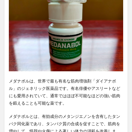
3
モリンガパウダー
モリンガ副作用
モリンガ栄養
メダ
モリンガ茶
モンテカルロ法
モンテッソーリ
ナボ
ルの
モンテッソーリ教具
モンテッソーリ教育
複合
モンテッソーリ校
モンテディオ山形
ヤクート族
的効
果
やはたハミガキ
やよいひめ
やる気
4
やる気スイッチ
ヤントラ
ユークリッド距離
メダ
ナボ
ユーティリティトークン
ユーティリティ管理
ルの
ユーラシア宮城
ユーロ
ユーロの変動要因
服用
方法
ユーロの歴史
ユーロの特徴
ユーロペッグ
メダナボルは、世界で最も有名な筋肉増強剤「ダイアナボ
5
ユーロ圏
ユヴァル・ノア・ハラリ
ル」のジェネリック医薬品です。有名俳優やアスリートなど
メダ
ユヴァル・ノア・ハラリ認知革命
ユタ
ナボ
にも愛用されていて、通常ではほぼ不可能なほどの強い筋肉
ルの
を鍛えることも可能な薬です。
ユダヤに学ぶ
ユダヤの教え
ユダヤの教育
副作
用
ユダヤ人
ゆるFIRE
ヨーグルト
ヨウ素
メダナボルとは、有効成分のメタンジエノンを含有したタン
6
ヨウ素酸塩類
ヨガ
ヨガウェア
ヨガスタジオ
パク同化薬であり、タンパク質の合成を促すことで、筋肉を
メダ
ヨヒンベ
よもぎ
ヨモギ
ヨモギの効能
増やして、怪我や火傷による著しい体力の消耗を改善しま
ナボ