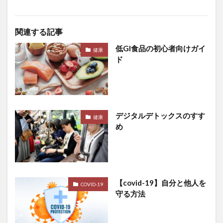
呼吸器合胞体ウイルス
呼吸困難
命の格差
和スイーツ
和食レストラン
品川スキンクリニック
関連する記事
品川スキンケアクリニック
品川美容外科
品質
低GI食品の初心者向けガイ
健康
品質管理
品質管理技術
哲学
ド
哲学からのメッセージ
唱題行
商品リスティング
商品企画
商家型古民家
商法
問題集
善玉コレステロール
善行と悪行
喘息
喘息の予防
喘息の原因
喘息の症状
喫煙
デジタルデトックスのすす
健康
め
嘔吐
四国
四国一周
回復ヨガ
回避
因果関係不明
団地
困難から学ぶ
困難への挑戦
固定種
国会
国会議員
国会議員の居眠り
国内旅行
国家資格
【covid-19】自分と他人を
COVID-19
国対委員長
国民代表機能
国民年金法
守る方法
国民所得倍増計画
国民皆保険制度
国際バカロレア校
国際資格
国際通貨体制