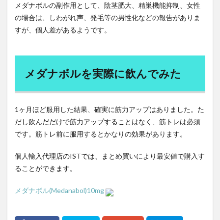
健康管理
健康診断
健康長寿
備蓄米
メダナボルの副作用として、陰茎肥大、精巣機能抑制、女性
の場合は、しわがれ声、発毛等の男性化などの報告がありま
催眠幻覚
傲慢さ
債務の株式化
債務残高
すが、個人差があるようです。
債務比率
債務減免
傾向と対策
億万長者
儒学者
優光泉
充電サイクル
充電時間
先祖伝来種
免疫
免疫システム
免疫力
メダナボルを実際に飲んでみた
免疫力アップ
免疫力低下
免疫療法
免疫細胞
免疫革命
児童中心主義教育
入浴
全人的発達
全昌院
全社DX
全解工連
全額返金保証
1ヶ月ほど服用した結果、確実に筋力アップはありました。た
だし飲んだだけで筋力アップすることはなく、筋トレは必須
八十八ヶ所巡礼
八味地黄丸
公募債
です。筋トレ前に服用するとかなりの効果があります。
公平性の欠如
公衆衛生
六味地黄丸
六根清浄
共同体的責任
共感力
内臓脂肪
内視鏡検査
個人輸入代理店のISTでは、まとめ買いにより最安値で購入す
円安
円形脱毛症
円高
再エネ100宣言
ることができます。
再エネ技術
再エネ賦課金
再加工リスト
メダナボル(Medanabol)10mg
再新再生プロセス
再生不良性貧血
再生可能エネルギー
写経
写経会
冬木三男