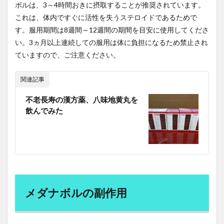
佐川急便事件
佐藤一斎
佐藤錦
佐藤雅人
ボルは、3～4時間おきに摂取することが推奨されています。
これは、体内ですぐに活性を失うステロイドであるためで
体の歪み
す。服用期間は8週間～12週間の期間を目安に使用してくださ
体内から若返るアンチエイジング 125歳まで元気に生きる
い。3ヵ月以上連続しての服用は体に負担になるため禁止され
体内時計
体内酵素
体外受精
体液
体温
ていますので、ご注意ください。
体温を上げると健康になる
体組成の改善
体脂肪
体臭
体重増加
体重記録
体験記
何花
関連記事
何首烏
作図技術
作業改善技術
併用療法
不老長寿の漢方薬、八味地黄丸を
依存症
価格戦略
価格設定
便の状態
飲んでみた
便秘
保湿
信用リスク管理
修了試験
修己治人
修行
個人情報保護法
個人所得・支出
個別受注生産
個別教育
個性主義
倒産
倦怠感
偉人伝
停留精巣
健やか総本舗亀山堂
健全な経済のための市民
メダナボルの副作用
健康の七大条件
健康保険法
健康寿命
健康常識
健康指導士
健康日本21
健康法