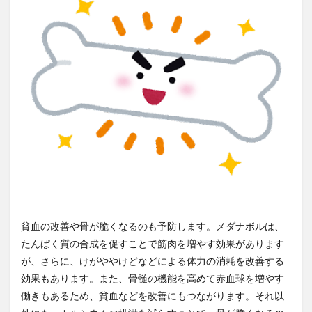
両親
中医学
中国人民元
中国人民銀行
中国共産党
中国産食品
中国語の部屋
中庸
中庸思考法
中庸解
中抜き
中村天風
丸元康生
丸山眞男
主体的である
主成分分析
久司道夫
乙１
乙2類
乙3類
乙5類
乙6類
乙種消防設備士
乳がん
乳がんスクリーニング
乳がん検査
乳がん検診
乳糖
乳糖不耐
乳製品価格
乾燥
亀甲船
予想問題集
予防
予防会
予防医学
事実証明
事故米
事故米穀
事業収益
貧血の改善や骨が脆くなるのも予防します。メダナボルは、
二・二六事件
二日酔い
二次性頭痛
たんぱく質の合成を促すことで筋肉を増やす効果があります
二級建築士
二酸化塩素ガス
二酸化鉛
五味子
が、さらに、けがややけどなどによる体力の消耗を改善する
五味常明
五百羅漢
五葷
五観の偈
効果もあります。また、骨髄の機能を高めて赤血球を増やす
亜塩素酸塩類
亜硝酸塩
亜鉛
亜麻仁油
働きもあるため、貧血などを改善にもつながります。それ以