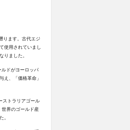
人参
人手不足
ナリオ
人生後半の戦略書
念
人間関係
に遡ります。古代エジ
今を生きる
今治
て使用されていまし
代替財源
代謝力
なりました。
企業内組合
ールドがヨーロッパ
伊藤賀一
与え、「価格革命」
築
伝統野菜
ロン
低ヨウ素
低糖質
ーストラリアゴール
推進協会
り、世界のゴールド産
佐藤雅人
た。
素
体外受精