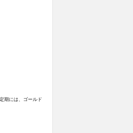
利益計算
がんの転移
副交感神経優位
加齢
労働組合
強法
勉強熱心
化
貿易協定
医薬品
協調行動
単回帰分析
定期には、ゴールド
子凍結
原油価格
選挙制度
用
口腔乾燥症