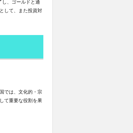
了し、ゴールドと通
重増加
体重記録
として、また投資対
価格戦略
修行
倦怠感
健康保険法
断
健康長寿
傾向と対策
免疫システム
中心主義教育
所巡礼
国では、文化的・宗
同体的責任
して重要な役割を果
再エネ技術
ギー
写経
ナ
出力レベル
分散学習