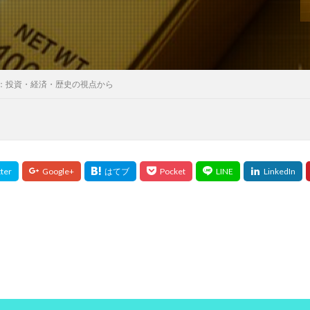
モンテッソーリ
モンテッソーリ教具
モンテッソーリ教育
モン
ヤクート族
やはたハミガキ
やよいひめ
やる気
やる気
ークリッド距離
ユーティリティトークン
ユーティリティ管理
ユー
ロの変動要因
ユーロの歴史
ユーロの特徴
ユーロペッグ
ユー
：投資・経済・歴史の視点から
ハラリ
ユヴァル・ノア・ハラリ認知革命
ユタ
ユダヤに学ぶ
ユダヤ人
ゆるFIRE
ヨーグルト
ヨウ素
ヨウ素酸塩類
ヨヒンベ
よもぎ
ヨモギ
ヨモギの効能
ヨモギ灸
よも
ルバ族
ラ・フランス
ラーマ10世
ラーメン
ライフシフト
ラウリル硫酸Na
ラウリル硫酸ナトリウム
ラクナ梗塞
ラダ
ラベリング効果
ランサムウェア攻撃
ランダムフォレスト
ランドパ
ランニングウォッチ
ランニングシャツ
ランニングパンツ
リーファ
ック
リクルート事件
リグロネアエクスプレス
リスキリング
リスク管理
リスク選好通貨
リセット法
リトアニア
リ
リビドー・マックス
リビングウィル
リフォーム
リフレーミング