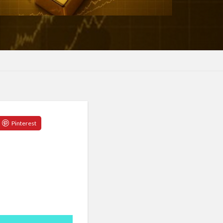
テッソーリ校
スイッチ
ラシア宮城
ロ圏
ユダヤの教え
ヨガ
ヨガウェア
ぎ茶
よもぎ蒸し
ライフスタイル
ー戦略
ワー
ランナー
ーコンテナ
リスクオフ
パーゼ
リミナリティ