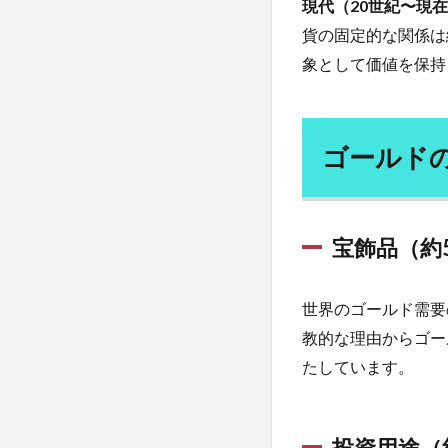
現代（20世紀〜現
体液
体温
供給
貨の固定的な関係は
側の
体験記
何花
要因
象として価値を保持
価格設定
便
4.2
個人情報保護法
需要
偉人伝
停留
側の
ゴールド
要因
健康寿命
健
備蓄米
催眠
5
金
保有国
億万長者
儒
ランキ
宝飾品（約
免疫力
免疫
ング
（2024
入浴
全人的
年推
世界のゴールド需要
八味地黄丸
定）
教的な理由からゴー
共感力
内臓
6
たしています。
再エネ賦課金
金
写経会
冬木
本
位
分子栄養セラピス
制
投資用途（