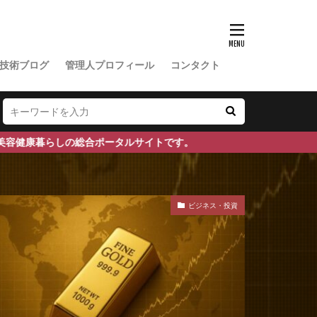
マヤ鉄道
対策
ンネンタケ
技術ブログ
管理人プロフィール
コンタクト
り
みかん農家
ア機能障害
ルライフ
総合ポータルサイトです。
みんなのFX
メキシコペソ
ビジネス・投資
センジャーRNA
メロン農家
さ
ガ茶