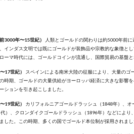
人を動かす
人を動かす原則
人を変える原則
人を説得する原則
人参りんごジュース
人口減少
人工授精
人工無能
人工知能
人材不足
人材確保
人格主義
人民元
人生100年
人生シ
人生の最終章
人生の選択肢
人生を変える授業
人生を楽しむ
的ネットワークの拡大
人的資本への投資
人間ドック
人間平等の理
3000年〜15世紀）
人類とゴールドの関わりは約5000年前
人類
人類の幸福
人類の進化
人類進化
人類進化論
、インダス文明では既にゴールドが装飾品や宗教的な象徴とし
学
仕入先
付箋
仙人
仙人修行
仙台
仙台院
ローマ時代には、ゴールドコインが流通し、国際貿易の基盤と
仮想通貨
任期
企業イメージの悪化
企業倒産
企業内社労士
〜17世紀）
スペインによる南米大陸の征服により、大量のゴ
業団体献金
企業型確定拠出年金
企業文化
伊予柑
伊藤和弘
の時期、ゴールドの大量供給がヨーロッパ経済に大きな影響を
日の過ごし方
休職
会社更生法
会社法
伝承野菜
伝統建
ーションを引き起こしました。
伝達カ
低GI値
低GI食品
低グリセミック
低テストステ
波治療
低温人間
低炭水化物
低炭水化物ダイエット
低福祉
〜19世紀）
カリフォルニアゴールドラッシュ（1848年）、オ
低糖質ふすま粉パン
低血糖
低酸素症
低酸素血症
住まい教育
0年代）、クロンダイクゴールドラッシュ（1896年）などによ
々木小次郎
佐久間象山
佐川急便事件
佐藤一斎
佐藤錦
ました。この時期、多くの国でゴールド本位制が採用されまし
内から若返るアンチエイジング 125歳まで元気に生きる
体内時計
体内酵