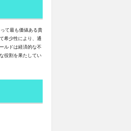
りんご
命
デザイン
とって最も価値ある貴
て希少性により、通
レモン水
ールドは経済的な不
ローフードのリスク
な役割を果たしてい
ローヤルゼリー
ティック回帰
ル大統領
イ
ワクチンビジネス
会
脳
わな猟
一帯一路