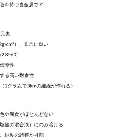
点突破方式
一物全体
一粒万倍
一級建築士
一般用医薬品
徴を持つ貴金属です。
人参
三学戒
三島事件
三島由紀夫
三心
三日坊主
三笠フーズ
三笠フーズ事件
三酸化クロム
上杉謙信
下痢
不労所得
不動産バブル
不動産投資
不合格から学ぶ合格法
学元素
妊症
不安
不安定狭心症
不安障害
不正アクセス対策
不
2g/cm³）、非常に重い
活性ガス消火設備
不溶性繊維
不眠
不眠症
不知火
不確
2,856℃
飽和脂肪酸
世宗大王
世界の一流
世界一周
世界一長寿
伝導性
世襲議員
両親
中医学
中国人民元
中国人民銀行
中国
する高い耐食性
中国語の部屋
中庸
中庸思考法
中庸解
中抜き
中村天風
体的である
主成分分析
久司道夫
乙１
乙2類
乙3類
（1グラムで3kmの細線が作れる）
乳がん
乳がんスクリーニング
乳がん検査
乳がん検診
乳
乾燥
亀甲船
予想問題集
予防
予防会
予防医学
事
業収益
二・二六事件
二日酔い
二次性頭痛
二級建築士
色や腐食がほとんどない
味子
五味常明
五百羅漢
五葷
五観の偈
亜塩素酸塩類
塩酸の混合液）にのみ溶ける
油
交互浴
交感神経
京せんべい
京都
人とのつながり
、純度の調整が可能