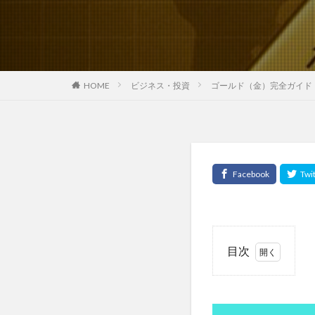
モンテカルロ法
モンテディオ山形
ヤントラ
ユ
ユーロ
ユー
HOME
ビジネス・投資
ゴールド（金）完全ガイド
ユヴァル・ノア・
ユダヤの教育
ヨガスタジオ
よもにん
ヨ
ライフステージ論
ラフランス
ランニング
目次
リアス銀座クリニ
1
リスクとリターン
ゴ
リバタリアン
ー