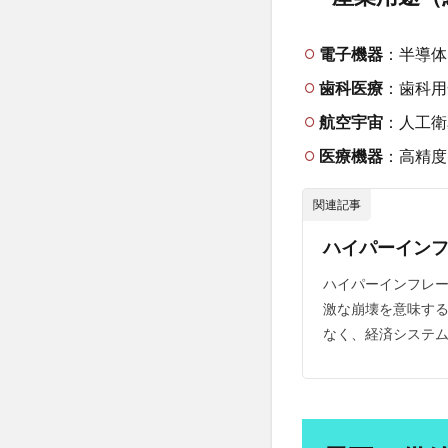
口腔内悪臭
価
格
古家大祐
古
電子機器
：半導体
の
古民家暮らし
推
歯科医療
：歯科用
移
右派政治
右
航空宇宙
：人工衛
7.1
合格体験記
医療機器
：高精度
歴史
同調圧力
同
的価
呼吸器合胞体ウイ
格推
関連記事
移
品川スキンケアク
ハイパーイン
8
哲学からのメッセ
価
善玉コレステロー
ハイパーインフレー
格
激な崩壊を意味す
四国
四国一
変
なく、経済システム
動
固定種
国会
の
国民代表機能
要
因
国際通貨体制
地中海料理
8.1