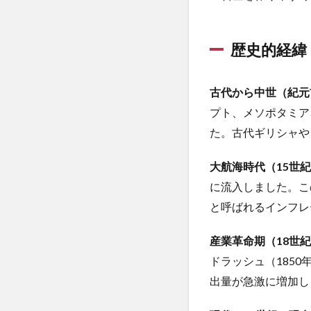
途（約
人の心を動かす
25%）
人参ジュース
3.3
歴史的経緯
人材の流出
中央銀
人生の価値観
行準備
資産
人生戦略
人
古代から中世（紀元前
（約
人間関係管理力
プト、メソポタミア
15%）
仕事に役立つ心理
た。古代ギリシャや
3.4
令和の米騒動
産業用
大航海時代（15世紀
途（約
企業再生
企
10%）
に流入しました。こ
伊達政宗
休
と呼ばれるインフレ
4
伝統食
伝説
需
低体温
低周
要
産業革命期（18世紀
と
低糖質パン
ドラッシュ（185
供
住居確保
佐
出量が急激に増加し
給
体の歪み
体
4.1