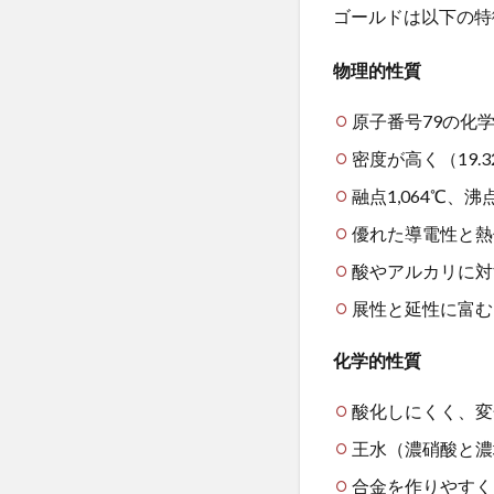
一日二食
一
ゴールドは以下の特
2.2
丁宗鉄
七宝
歴史
物理的性質
的経
三種の神器
緯
不健康な食生活
原子番号79の化
3
不妊治療
不
密度が高く（19.3
ゴ
不正転売
不
ー
融点1,064℃、沸点
不老長寿
不
ル
ド
優れた導電性と熱
世界観の拡大
の
酸やアルカリに対
中国産食品
用
途
丸山眞男
主
展性と延性に富む
3.1
乙種消防設備士
化学的性質
宝飾品
乳製品価格
（約
事故米穀
事
50%）
酸化しにくく、変
二酸化鉛
五
3.2
王水（濃硝酸と濃
亜鉛
亜麻仁
投資用
合金を作りやすく