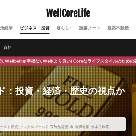
マネタイズ
マハラノビス距離
まぶたの脂肪取り
ママリーガ
WellCoreLife
ラソンシューズ
マラソン大会
マリア・モンテッソーリ
マルウェア
マルマン
マンゴー
マンサク
マントラ
マントラ療法
マ
治経済
ビジネス・投資
暮らし
読書ノート
建築不動産
みかん
みかんジュース
みかん果樹農家
みかん栽培
みかん狩
田舎暮らし
農業
セミナー・イベント
テクノロジー
シガン大学消費者態度指数
ミツバチ
ミトコンドリア
ミトコンドリ
家
資格
ミニマックス法
ミニマムアクセス制度
ミニマムアクセス米
ミニマ
幸福な), Well(より良い) Coreなライフスタイルのための美容健康暮らしの
ノキシジル
ミラクル・エンザイム
ミルパ農法
ミレットエキス
ク
ムンクの叫び
ムンク美術館
メアリー バフェット
メキシコ
メキシコ銀行
メソセラピー
メダナボル
メタバース
ド：投資・経済・歴史の視点か
ドローム
メタミドホス
メチオニン
メチルメルカプタン
メッ
めまい
メラトニン
メロン
メロン果樹農家
メロン栽培
メンタルケア
メンタルヘルス
メンテナンス
メンデル
もぐ
モチベーション管理
もったいない精神
モデルナ
モニター募集
ールド投資
モラルライセンシング効果
,
デジタルゴールド
,
宝飾品需要
モリカケ
,
金
,
金保有国
モリンガ
,
金本位制度
モリンガティー
風味
モリンガパウダー
モリンガ副作用
モリンガ栄養
モリン