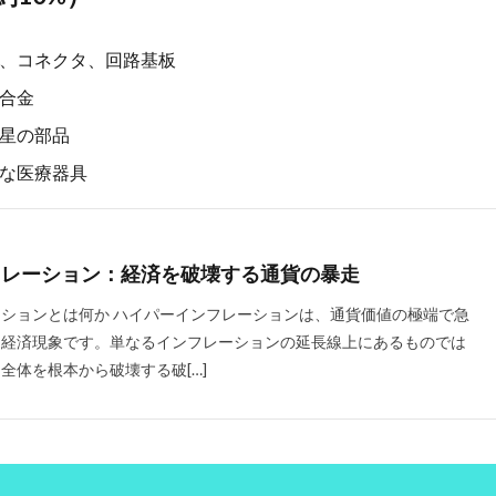
口腔衛生
口臭
口臭のメカニズム
口臭の主要原因
古古古米
民家
古民家カフェ
古民家の建築的特徴
古民家の歴史
古民家
、コネクタ、回路基板
古民家鑑定士
古米
古米臭
可溶性繊維
右から左へのシャン
合金
翼
右翼と左翼
右翼の活動
右翼の特徴
吃音
吃音症
星の部品
合格発表
吉田典生
吉田松陰
同調ストラテジー
同調ダンス
な医療器具
調行動
名医
名誉仙人
君津市
吹き矢
味の素
味噌
ルス
呼吸困難
命の格差
和スイーツ
和食レストラン
品
リニック
品川美容外科
品質
品質管理
品質管理技術
哲
フレーション：経済を破壊する通貨の暴走
ージ
唱題行
商品リスティング
商品企画
商家型古民家
ル
善行と悪行
喘息
喘息の予防
喘息の原因
喘息の症状
ションとは何か ハイパーインフレーションは、通貨価値の極端で急
る経済現象です。単なるインフレーションの延長線上にあるものでは
周
回復ヨガ
回避
因果関係不明
団地
困難から学ぶ
全体を根本から破壊する破[…]
国会議員
国会議員の居眠り
国内旅行
国家資格
国対委
国民年金法
国民所得倍増計画
国民皆保険制度
国際バカロレア校
国際配送
土壁
土曜参禅会
在庫管理
地中海式
地中海
地中海食
地政学
地政学的リスク
地方分権化
地方活性化