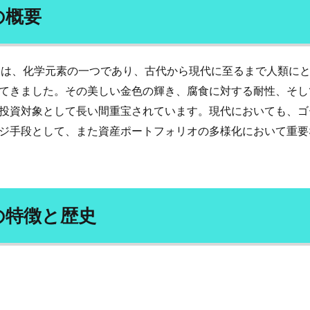
ウガン
リラクゼーション
リラクミン
リラックス
リンク集
の概要
ンダ・グラットン
リンパ浮腫
リンパ液
リンパ球
リン酸塩
グ
ルールベース機械翻訳
ルイボスティー
ルソー
レーガン革
ン
レジェンド男優
レシピ
レジリエンスの構築
レスポンシブ
）は、化学元素の一つであり、古代から現代に至るまで人類に
レッスン
レッドクローバー
レプチン
レプリカティブ・エイジング
てきました。その美しい金色の輝き、腐食に対する耐性、そし
ティブメイル
レポート
レム睡眠
レモン
レモンウォーター
投資対象として長い間重宝されています。現代においても、ゴ
レンゲ
ローカライズ
ローフード
ローフードダイエット
ジ手段として、また資産ポートフォリオの多様化において重要
ローフードの食品
ローフードメニュー
ローブナーコンテスト
ロシアのパン
ロシア語講座
ロシア軍
ロジカルノート
ロジス
ロット生産
ロバート秋山
ロビン・ダンバー
ロペスオブラドー
ボットビジネス支援機構
ロマリンダ
ワーキングメモリー
ワークデ
の特徴と歴史
ワーコンディショナ
ワイン
ワクチン
ワクチンパスポート
ワクチン副作用
ワクチン副反応
ワクチン差別
ワクチン常設委員
ワクチン意味なし
ワクチン接種
ワクチン接種証明書
ワクチン洗
わんこそば
わんこそば手形
ゑびや大食堂
一人旅
一問一答