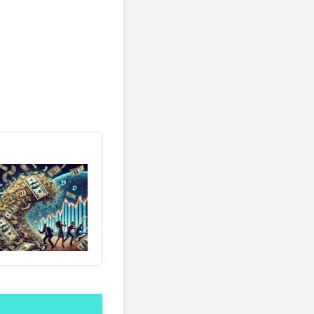
古古米
再生
ト
右归丸
合併症
同調効果
川スキンクリニック
学
商法
問題集
喫煙
嘔吐
困難への挑戦
員長
国際資格
式食事
地方消滅危機