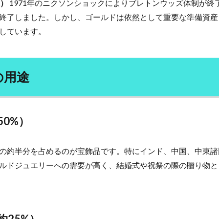
在）
1971年のニクソンショックによりブレトンウッズ体制が終
体温を上げると健康になる
体組成の改善
体脂肪
体臭
体
終了しました。しかし、ゴールドは依然として重要な準備資産
何首烏
作図技術
作業改善技術
併用療法
依存症
しています。
の状態
便秘
保湿
信用リスク管理
修了試験
修己治人
個人所得・支出
個別受注生産
個別教育
個性主義
倒産
精巣
健やか総本舗亀山堂
健全な経済のための市民
健康の七大条件
の用途
康常識
健康指導士
健康日本21
健康法
健康管理
健康診
幻覚
傲慢さ
債務の株式化
債務残高
債務比率
債務減免
学者
優光泉
充電サイクル
充電時間
先祖伝来種
免疫
50%）
力アップ
免疫力低下
免疫療法
免疫細胞
免疫革命
児童
発達
全昌院
全社DX
全解工連
全額返金保証
八十八ヶ
の約半分を占めるのが宝飾品です。特にインド、中国、中東諸
公募債
公平性の欠如
公衆衛生
六味地黄丸
六根清浄
共
ルドジュエリーへの需要が高く、結婚式や祝祭の際の贈り物と
脂肪
内視鏡検査
円安
円形脱毛症
円高
再エネ100宣言
再加工リスト
再新再生プロセス
再生不良性貧血
再生可能エネル
三男
冬虫夏草
冷え性
冷え性の原因
冷房病
冷蔵コンテ
ト
分子栄養学
分散化
分散型システム
分散型台帳技術
約25%）