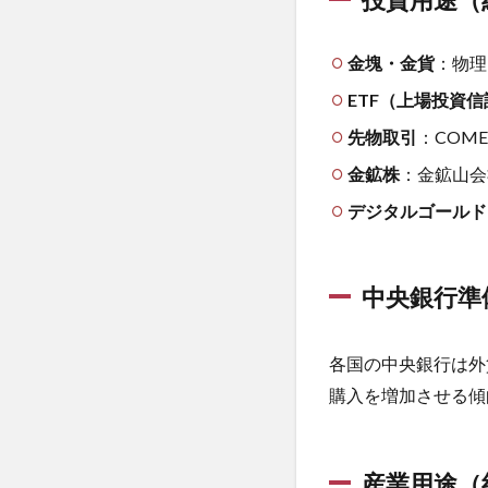
分散投資
分
度
と
前島 誠
前立
金塊・金貨
の
：物理
前立腺肥大
関
ETF（上場投資信
係
副作用
副反
先物取引
：COM
労働力減少
6.1
金本
金鉱株
：金鉱山会
効果
勃起不
位制
勉強脳
勉強
デジタルゴールド
度の
歴史
動脈血ガス検査
区切り打ち
6.2
中央銀行準
現代
医薬品の販売
にお
南妙法蓮華経
ける
各国の中央銀行は外
ゴー
単細胞生物
購入を増加させる傾
ルド
卵屋eggg
卵
の役
原発性頭痛
割
双極性障害
7
産業用途（