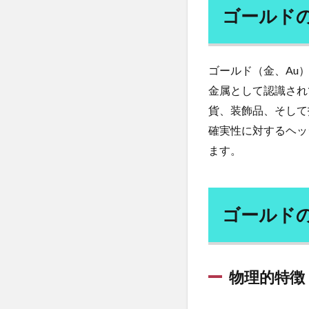
ル
リヤド
リュ
ゴールド
ド
リンゴ酢
リ
の
ルートプレーニン
概
要
レコメンドエンジ
ゴールド（金、Au
2
レチノール
金属として認識され
ゴ
レベルUP・アク
貨、装飾品、そして
ー
レモン水の効果
ル
確実性に対するヘッ
ド
ローフードの栄養
ます。
の
ロウイング
特
徴
ロッキード事件
と
ロボット
ロ
ゴールド
歴
ワーケーション
史
ワクチン利権
2.1
物理
ワクチン強制
物理的特徴
的特
わな猟免許
徴