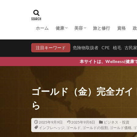
マネジメント系
マラソン
マ
マルターゼ
ホーム
健康
美容
旅と修行
資格
政
ミアテスト
アーユルヴェーダ
マクロビオティック
中医学・漢方
病気への対応
妊活
COVID-19
育毛
育毛比較
ミキサー
ミ
注目キーワード
危険物取扱者
CPE
植毛
古民
ミドリムシ
本サイトは、Wellness(健康で), Wellbeing(
ミネラル
ミ
ムクゲ
ムン
メキシコ政策金利
ゴールド（金）完全ガイ
メタボリックシン
メッターの瞑想
ら
メンタリスト
モチベーション
2025年9月9日
2025年9月8日
ビジネス・投資
インフレヘッジ
,
ゴールド
,
ゴールドの役割
ものづくり幻想
,
ゴールド価格
,
ゴ
モリンガティーの