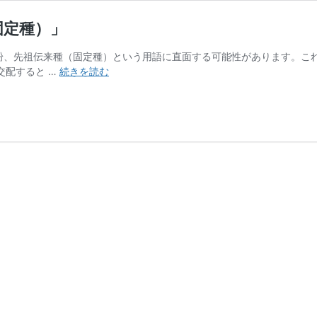
固定種）」
粉、先祖伝来種（固定種）という用語に直面する可能性があります。こ
シ
交配すると …
続きを読む
ー
ド
カ
タ
ロ
グ
「F1
種」
と
「伝
承
野
菜
（固
定
種）」